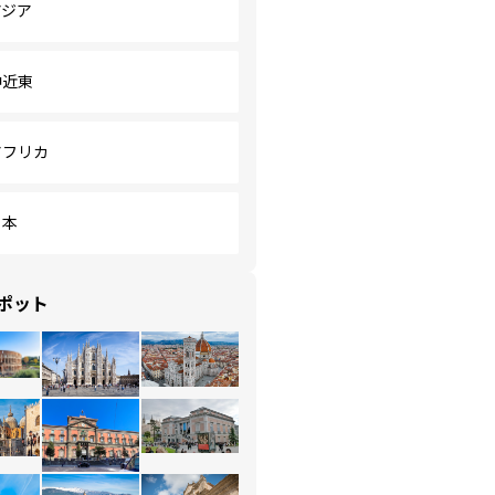
アジア
中近東
アフリカ
日本
ポット