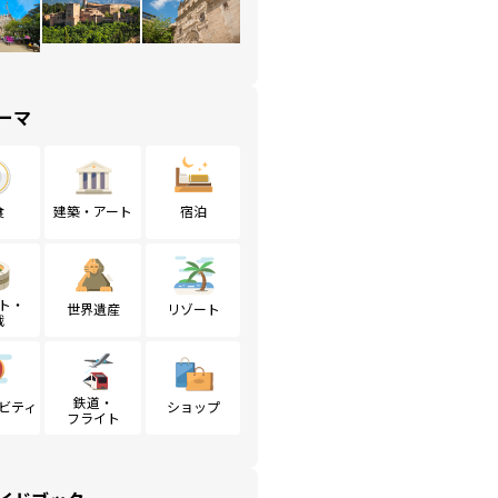
ーマ
食
建築・アート
宿泊
ト・
世界遺産
リゾート
戦
鉄道・
ビティ
ショップ
フライト