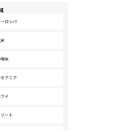
域
ヨーロッパ
北米
中南米
オセアニア
ハワイ
リゾート