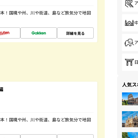
図本！国境や州、川や街道、島など旅気分で地図
詳細を見る
人気ス
編
図本！国境や州、川や街道、島など旅気分で地図