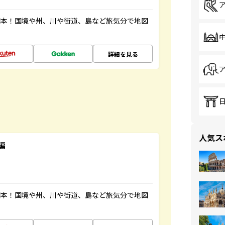
図本！国境や州、川や街道、島など旅気分で地図
詳細を見る
人気ス
編
図本！国境や州、川や街道、島など旅気分で地図