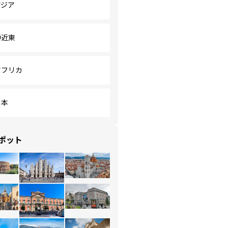
アジア
中近東
アフリカ
日本
ポット