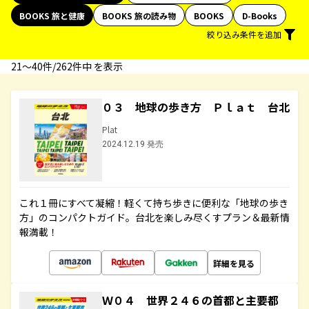
BOOKS 旅と健康
BOOKS 旅の読み物
BOOKS
D-Books
絞り込み条件を追加
21〜40件/262件中 を表示
０３ 地球の歩き方 Ｐｌａｔ 台北
Plat
2024.12.19 発売
これ１冊にすべて凝縮！軽くて持ち歩きに便利な「地球の歩き
方」のコンパクトガイド。台北を楽しみ尽くすプラン＆最新情
報満載！
詳細を見る
Ｗ０４ 世界２４６の首都と主要都