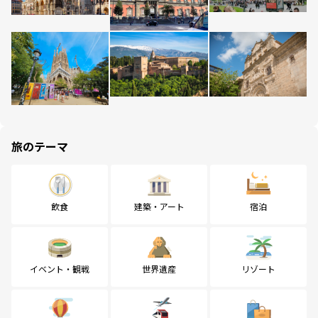
旅のテーマ
飲食
建築・アート
宿泊
イベント・観戦
世界遺産
リゾート