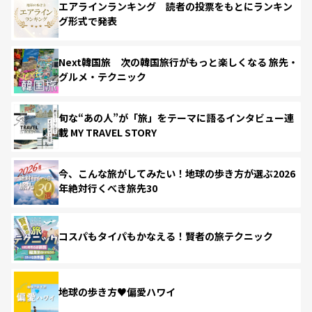
エアラインランキング 読者の投票をもとにランキン
グ形式で発表
Next韓国旅 次の韓国旅行がもっと楽しくなる 旅先・
グルメ・テクニック
旬な“あの人”が「旅」をテーマに語るインタビュー連
載 MY TRAVEL STORY
今、こんな旅がしてみたい！地球の歩き方が選ぶ2026
年絶対行くべき旅先30
コスパもタイパもかなえる！賢者の旅テクニック
地球の歩き方♥偏愛ハワイ