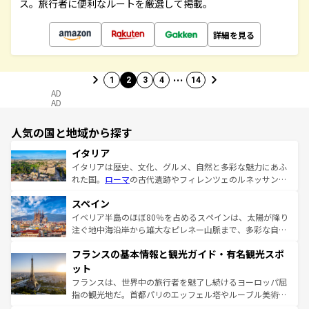
ス。旅行者に便利なルートを厳選して掲載。
詳細を見る
…
1
2
3
4
14
AD
AD
人気の国と地域から探す
イタリア
イタリアは歴史、文化、グルメ、自然と多彩な魅力にあふ
れた国。
ローマ
の古代遺跡やフィレンツェのルネッサンス
美術、ヴェネツィアの運河など、歴史あるスポットはもち
スペイン
ろん、トスカーナの美しい田園風景やアマルフィ海岸の絶
景など、自然景観も見逃せない。観光の合間には、本場の
イベリア半島のほぼ80％を占めるスペインは、太陽が降り
ピザやパスタなど、絶品のイタリア料理を堪能することも
注ぐ地中海沿岸から雄大なピレネー山脈まで、多彩な自然
できる。朝目覚めてから夜眠るまで、すべての瞬間を楽し
と文化が詰まったヨーロッパ屈指の旅行先だ。多様な地域
フランスの基本情報と観光ガイド・有名観光スポ
ませてくれるイタリアで、忘れられない旅をしてみよう！
文化が根付くこの国では、情熱的なフラメンコ、熱気あふ
なお、新着のイタリア情報は
コンテンツ一覧
を参照してほ
れる闘牛、そして美味しいタパスが生活の一部となってい
ット
しい。
る。首都マドリードの洗練された雰囲気や、バルセロナの
フランスは、世界中の旅行者を魅了し続けるヨーロッパ屈
アートに溢れた街角から、地方では古代ローマ遺跡や中世
指の観光地だ。首都パリのエッフェル塔やルーブル美術館
の城塞都市、穏やかなビーチリゾートまで多彩な表情を見
といった象徴的なスポットから、田舎町の古風な美しさま