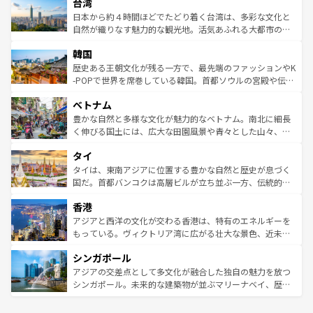
ならではの贅沢な旅のスタイルだ。 なお、新着のアメリカ
台湾
れるおもてなしの心で訪れる人々を迎えてくれるハワイの
リアリーフや大陸中央部にそびえるウルル（エアーズロッ
情報は
コンテンツ一覧
を参照してほしい。
人々、おいしいローカルフードやハワイアンミュージッ
ク）、タスマニアの美しい原生林やケアンズの熱帯雨林な
日本から約４時間ほどでたどり着く台湾は、多彩な文化と
ク、伝統的なフラダンスなど、すべてがハワイの魅力を彩
ど、見どころがたくさん。また、カフェやワイン、オージ
自然が織りなす魅力的な観光地。活気あふれる大都市の台
っている。訪れるたびに新しい発見と感動が待っているハ
ービーフなどの食文化も豊かで、美味しいものであふれて
北やノスタルジックな町並みが人気な九份（ジォウフェ
ワイを、存分に味わってほしい。 なお、新着のハワイ情報
韓国
いる。アクティビティも充実しており、サーフィンやダイ
ン）、静ひつな山岳地帯である台湾東部など、都市の喧騒
は
コンテンツ一覧
を参照してほしい。
ビング、ハイキングなど、アウトドア好きにはたまらな
と山間の静けさが共存しており、訪れる人に新しい発見と
歴史ある王朝文化が残る一方で、最先端のファッションやK
い。オーストラリアの多彩な魅力を存分に味わいつくそ
驚きをもたらしてくれる。また、奥深い台湾の食文化も魅
-POPで世界を席巻している韓国。首都ソウルの宮殿や伝統
う。 なお、新着のオーストラリア情報は
コンテンツ一覧
を
力で、夜市などの屋台グルメから高級料理、ヘルシーで美
家屋が並ぶエリアでは韓国の歴史と文化に浸ることがで
参照してほしい。
ベトナム
容にもいいと評判のスイーツなど、バラエティ豊かな料理
き、地方に足を延ばせば四季折々の自然美を楽しむことが
が味わえる。 なお、新着の台湾情報は
コンテンツ一覧
を参
できる。そして、キムチや焼肉、絶品のストリートフード
豊かな自然と多様な文化が魅力的なベトナム。南北に細長
照してほしい。
まで、さまざまな韓国料理が待っている。夜には、韓国な
く伸びる国土には、広大な田園風景や青々とした山々、世
らではのナイトライフも堪能できる。あたたかいホスピタ
界遺産に登録された壮大な自然景観が点在し、都市部では
タイ
リティに包まれながら、韓国の多彩な魅力を心ゆくまで味
急速な発展と共に伝統が息づく。ハノイの古い町並みやホ
わってみてほしい。 なお、新着の韓国情報は
コンテンツ一
ーチミン市のフランス統治時代の建物も、独特の雰囲気を
タイは、東南アジアに位置する豊かな自然と歴史が息づく
覧
を参照してほしい。
醸し出している。また、バラエティの豊かさとおいしさで
国だ。首都バンコクは高層ビルが立ち並ぶ一方、伝統的な
世界中の食通を魅了してやまないベトナム料理も魅力のひ
寺院や市場がいたるところに点在し、古きよき文化と現代
香港
とつ。フォーやバインミー、ベトナムコーヒーなどは、ぜ
の活気が交差している。北部ではチェンマイなどの山岳地
ひ現地で味わいたい。どの地域を訪れてもあたたかい人々
帯で自然と触れ合い、南部ではプーケットやクラビの美し
アジアと西洋の文化が交わる香港は、特有のエネルギーを
が旅行者を迎えてくれるので、きっと忘れられない旅にな
いビーチでリゾート気分を楽しむことができる。タイ料理
もっている。ヴィクトリア湾に広がる壮大な景色、近未来
るはずだ。 なお、新着のベトナム情報は
コンテンツ一覧
を
は世界的に有名で、屋台から高級レストランまで味覚を刺
的なアートスポット、そして歴史と現代が融合した町並
参照してほしい。
シンガポール
激する。気候は一年中温暖で、どの季節にも異なる楽しみ
み、どこを訪れても感動するはず。観光スポットが密集し
が待っている。親しみやすいタイの人々、仏教を中心とし
ており、効率よく見どころを回れるのも魅力。息をのむよ
アジアの交差点として多文化が融合した独自の魅力を放つ
た文化、そして多様な観光資源が、訪れる旅人を魅了し続
うな絶景から文化的な体験まで、香港を存分に楽しみ尽く
シンガポール。未来的な建築物が並ぶマリーナベイ、歴史
ける。 なお、新着のタイ情報は
コンテンツ一覧
を参照して
そう。 なお、新着の香港情報は
コンテンツ一覧
を参照して
と伝統を感じられるエスニックタウン、多数の緑豊かな公
ほしい。
ほしい。
園や自然保護区など、自然が調和した近代的な景観と文化