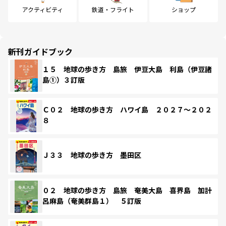
アクティビティ
鉄道・フライト
ショップ
新刊ガイドブック
１５ 地球の歩き方 島旅 伊豆大島 利島（伊豆諸
島①）３訂版
Ｃ０２ 地球の歩き方 ハワイ島 ２０２７～２０２
８
Ｊ３３ 地球の歩き方 墨田区
０２ 地球の歩き方 島旅 奄美大島 喜界島 加計
呂麻島（奄美群島１） ５訂版