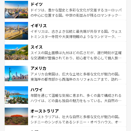
せる。地方によって風土や気候が異なるスペインはその個
ドイツ
で、幅広い魅力が詰まっている。華麗な宮殿、歴史的な大
性で訪れる人を魅了する。 なお、新着のスペイン情報は
コ
聖堂、美しいビーチ、そして豊かな自然が、訪れる者を心
ドイツは、豊かな歴史と多彩な文化が交差するヨーロッパ
ンテンツ一覧
を参照してほしい。
から魅了する。また、フランスは美食の国としても知ら
の中心に位置する国。中世の街並みが残るロマンチック街
れ、フランス料理はユネスコ無形文化遺産にも登録されて
道から、未来を先取りするようなモダンな都市まで多様な
イギリス
いる。シャンパンの発祥地であるランス、プロヴァンスの
顔を持つこの国は、どこを歩いても飽きることがない。ベ
香り高いラベンダー畑など、多彩な楽しみ方が可能だ。さ
ルリンの文化的活気、バイエルン州のアルプスの絶景、そ
イギリスは、古きよき伝統と最先端が共存する国。ウェス
らに、パリ以外の地域にも魅力が溢れており、どの街角に
してライン川沿いのワイン畑といった風景は必見。ビール
トミンスター寺院や大英博物館のようなランドマーク、歴
も豊かな歴史と文化が息づいている。パリ以外の個性あふ
とソーセージを味わいながら地元の人と過ごす楽しい時間
史ある大学都市、美しい丘陵地帯や牧歌的な風景など、エ
れる地方に足を運ぶとそれぞれで全く異なる文化を体験で
スイス
は、お酒好きな人にはぜひ体験してほしい。 なお、新着の
リアごとに異なる魅力がある。また、優雅なアフタヌーン
きるだろう。 なお、新着のフランス情報は
コンテンツ一覧
ドイツ情報は
コンテンツ一覧
を参照してほしい。
ティー、ビール好きにはたまらない英国パブ、サッカー観
スイスの国土面積は九州ほどの広さだが、運行時刻が正確
を参照してほしい。
戦など、本場だからこそできる体験も豊富。イギリスを旅
な交通網が整備されており、初心者でも安心して個人旅行
して楽しみつくそう。 なお、新着のイギリス情報は
コンテ
を楽しめる。日本同様に時刻表どおりの旅が可能だ。中世
アメリカ
ンツ一覧
を参照してほしい。
の建物がそのまま残る町や、スイスならではのユニークな
博物館もあり、アルプス観光だけでなく町歩きも満喫する
アメリカ合衆国は、広大な土地と多様な文化が魅力の国。
ことができる。国民の所得が高いため物価も高いが、旅行
東海岸の都市部から西海岸のカリフォルニアまで、訪れる
者向けの交通パス提供のサービスもあり、うまく活用すれ
場所ごとに異なる風景と体験が待っている。ニューヨーク
ハワイ
ば市内交通費無料で観光を楽しむこともできる。 なお、新
のような巨大都市は、観光、ショッピング、エンターテイ
着のスイス情報は
コンテンツ一覧
を参照してほしい。
ンメントが詰まった刺激的なスポットだ。一方、アメリカ
年間を通じて温暖な気候に恵まれ、多くの島で構成される
西部には大自然が広がり、グランドキャニオンやイエロー
ハワイは、どの島も独自の魅力をもっている。大自然の神
ストーン国立公園といった絶景が堪能できる。さらに、南
秘を感じたいなら、火山が生み出した壮大な景観を誇るハ
オーストラリア
部のニューオーリンズでは、音楽と美食が融合した独特の
ワイ島は見逃せない。また、定番の観光地といえばオアフ
文化が魅力。旅行者はアメリカの各地域で異なる魅力を楽
島だが、静かな自然を求めるならマウイ島やカウアイ島が
オーストラリアは、壮大な自然と多様な文化が魅力の国。
しみながら、その多様性と豊かな歴史を感じることができ
おすすめ。エメラルドグリーンに輝く海をはじめ、豊かな
シドニーのシンボルであるシドニー・オペラハウス、オー
るだろう。車でのロードトリップや列車の旅も、アメリカ
文化や歴史が息づいている。「アロハスピリット」と呼ば
ストラリア東海岸北部に広がる大サンゴ礁地帯グレートバ