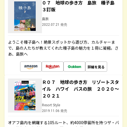
０７ 地球の歩き方 島旅 種子島
３訂版
島旅
2022.07.21 発売
ようこそ種子島へ！絶景スポットから遊び方、カルチャーま
で、島の人たちが教えてくれた種子島の魅力を１冊に凝縮。さ
あ、島旅へ
詳細を見る
Ｒ０７ 地球の歩き方 リゾートスタ
イル ハワイ バスの旅 ２０２０～
２０２１
Resort Style
2019.11.06 発売
オアフ島内を網羅する105ルート、約4000停留所を持つザ・バ