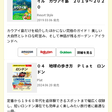
イル カウアイ島 ２０１９～２０２
０
Resort Style
2019.03.06 発売
カウアイ島だけを紹介したほかにない究極のガイド！ 美しい
大自然とレトロな町並み、そして神話が残るガーデン・アイラ
ンドへ
詳細を見る
０４ 地球の歩き方 Ｐｌａｔ ロン
ドン
Plat
2024.06.20 発売
定番から１９６０年代を追体験できるスポットまで幅広く収録
し、短いロンドン滞在でも効率よく楽しみたい旅行者に最適な
一冊。