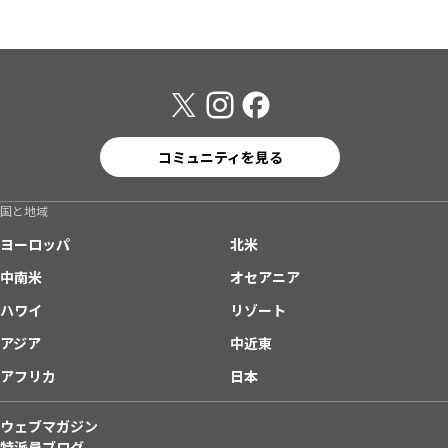
コミュニティを見る
国と地域
ヨーロッパ
北米
中南米
オセアニア
ハワイ
リゾート
アジア
中近東
アフリカ
日本
ウェブマガジン
特派員ブログ