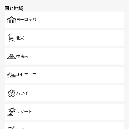
の多様性あふれるカラフルな町は、どこを歩いても新しい
国と地域
発見がある。さらに、治安のよさや充実した公共交通機関
も、旅行者にとっては魅力的なポイント。グルメも豊富
で、ホーカーズは地元の風情を楽しめる外せないスポット
ヨーロッパ
だ。訪れる人を飽きさせないシンガポールで、多様な魅力
を体感しよう。 なお、新着のシンガポール情報は
コンテン
ツ一覧
を参照してほしい。
北米
中南米
オセアニア
ハワイ
リゾート