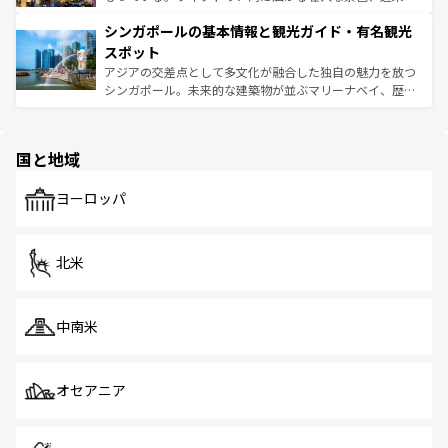
るはずだ。 なお、新着のベトナム情報は
コンテンツ一覧
を
は世界的に有名で、屋台から高級レストランまで味覚を刺
的なアートスポット、そして歴史と現代が融合した町並
参照してほしい。
シンガポールの基本情報と観光ガイド・有名観光
激する。気候は一年中温暖で、どの季節にも異なる楽しみ
み、どこを訪れても感動するはず。観光スポットが密集し
が待っている。親しみやすいタイの人々、仏教を中心とし
ており、効率よく見どころを回れるのも魅力。息をのむよ
スポット
た文化、そして多様な観光資源が、訪れる旅人を魅了し続
うな絶景から文化的な体験まで、香港を存分に楽しみ尽く
アジアの交差点として多文化が融合した独自の魅力を放つ
ける。 なお、新着のタイ情報は
コンテンツ一覧
を参照して
そう。 なお、新着の香港情報は
コンテンツ一覧
を参照して
シンガポール。未来的な建築物が並ぶマリーナベイ、歴史
ほしい。
ほしい。
と伝統を感じられるエスニックタウン、多数の緑豊かな公
園や自然保護区など、自然が調和した近代的な景観と文化
の多様性あふれるカラフルな町は、どこを歩いても新しい
国と地域
発見がある。さらに、治安のよさや充実した公共交通機関
も、旅行者にとっては魅力的なポイント。グルメも豊富
で、ホーカーズは地元の風情を楽しめる外せないスポット
ヨーロッパ
だ。訪れる人を飽きさせないシンガポールで、多様な魅力
を体感しよう。 なお、新着のシンガポール情報は
コンテン
ツ一覧
を参照してほしい。
北米
中南米
オセアニア