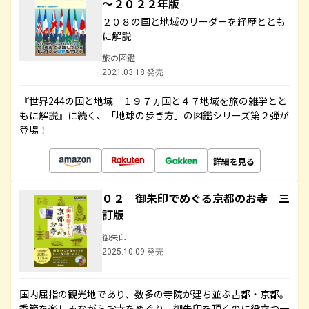
～２０２２年版
２０８の国と地域のリーダーを経歴ととも
に解説
旅の図鑑
2021.03.18 発売
『世界244の国と地域 １９７ヵ国と４７地域を旅の雑学とと
もに解説』に続く、「地球の歩き方」の図鑑シリーズ第２弾が
登場！
詳細を見る
０２ 御朱印でめぐる京都のお寺 三
訂版
御朱印
2025.10.09 発売
国内屈指の観光地であり、数多の寺院が建ち並ぶ古都・京都。
季節を楽しみながらお寺をめぐり、御朱印を頂くのに役立つ一