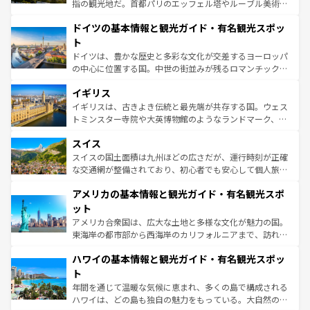
アートに溢れた街角から、地方では古代ローマ遺跡や中世
指の観光地だ。首都パリのエッフェル塔やルーブル美術館
の城塞都市、穏やかなビーチリゾートまで多彩な表情を見
といった象徴的なスポットから、田舎町の古風な美しさま
せる。地方によって風土や気候が異なるスペインはその個
ドイツの基本情報と観光ガイド・有名観光スポッ
で、幅広い魅力が詰まっている。華麗な宮殿、歴史的な大
性で訪れる人を魅了する。 なお、新着のスペイン情報は
コ
聖堂、美しいビーチ、そして豊かな自然が、訪れる者を心
ト
ンテンツ一覧
を参照してほしい。
から魅了する。また、フランスは美食の国としても知ら
ドイツは、豊かな歴史と多彩な文化が交差するヨーロッパ
れ、フランス料理はユネスコ無形文化遺産にも登録されて
の中心に位置する国。中世の街並みが残るロマンチック街
いる。シャンパンの発祥地であるランス、プロヴァンスの
道から、未来を先取りするようなモダンな都市まで多様な
香り高いラベンダー畑など、多彩な楽しみ方が可能だ。さ
イギリス
顔を持つこの国は、どこを歩いても飽きることがない。ベ
らに、パリ以外の地域にも魅力が溢れており、どの街角に
ルリンの文化的活気、バイエルン州のアルプスの絶景、そ
イギリスは、古きよき伝統と最先端が共存する国。ウェス
も豊かな歴史と文化が息づいている。パリ以外の個性あふ
してライン川沿いのワイン畑といった風景は必見。ビール
トミンスター寺院や大英博物館のようなランドマーク、歴
れる地方に足を運ぶとそれぞれで全く異なる文化を体験で
とソーセージを味わいながら地元の人と過ごす楽しい時間
史ある大学都市、美しい丘陵地帯や牧歌的な風景など、エ
きるだろう。 なお、新着のフランス情報は
コンテンツ一覧
スイス
は、お酒好きな人にはぜひ体験してほしい。 なお、新着の
リアごとに異なる魅力がある。また、優雅なアフタヌーン
を参照してほしい。
ドイツ情報は
コンテンツ一覧
を参照してほしい。
ティー、ビール好きにはたまらない英国パブ、サッカー観
スイスの国土面積は九州ほどの広さだが、運行時刻が正確
戦など、本場だからこそできる体験も豊富。イギリスを旅
な交通網が整備されており、初心者でも安心して個人旅行
して楽しみつくそう。 なお、新着のイギリス情報は
コンテ
を楽しめる。日本同様に時刻表どおりの旅が可能だ。中世
アメリカの基本情報と観光ガイド・有名観光スポ
ンツ一覧
を参照してほしい。
の建物がそのまま残る町や、スイスならではのユニークな
博物館もあり、アルプス観光だけでなく町歩きも満喫する
ット
ことができる。国民の所得が高いため物価も高いが、旅行
アメリカ合衆国は、広大な土地と多様な文化が魅力の国。
者向けの交通パス提供のサービスもあり、うまく活用すれ
東海岸の都市部から西海岸のカリフォルニアまで、訪れる
ば市内交通費無料で観光を楽しむこともできる。 なお、新
場所ごとに異なる風景と体験が待っている。ニューヨーク
着のスイス情報は
コンテンツ一覧
を参照してほしい。
ハワイの基本情報と観光ガイド・有名観光スポッ
のような巨大都市は、観光、ショッピング、エンターテイ
ンメントが詰まった刺激的なスポットだ。一方、アメリカ
ト
西部には大自然が広がり、グランドキャニオンやイエロー
年間を通じて温暖な気候に恵まれ、多くの島で構成される
ストーン国立公園といった絶景が堪能できる。さらに、南
ハワイは、どの島も独自の魅力をもっている。大自然の神
部のニューオーリンズでは、音楽と美食が融合した独特の