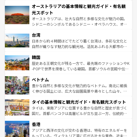
秘を感じたいなら、火山が生み出した壮大な景観を誇るハ
文化が魅力。旅行者はアメリカの各地域で異なる魅力を楽
オーストラリアの基本情報と観光ガイド・有名観
ワイ島は見逃せない。また、定番の観光地といえばオアフ
しみながら、その多様性と豊かな歴史を感じることができ
島だが、静かな自然を求めるならマウイ島やカウアイ島が
光スポット
るだろう。車でのロードトリップや列車の旅も、アメリカ
おすすめ。エメラルドグリーンに輝く海をはじめ、豊かな
オーストラリアは、壮大な自然と多様な文化が魅力の国。
ならではの贅沢な旅のスタイルだ。 なお、新着のアメリカ
文化や歴史が息づいている。「アロハスピリット」と呼ば
シドニーのシンボルであるシドニー・オペラハウス、オー
情報は
コンテンツ一覧
を参照してほしい。
れるおもてなしの心で訪れる人々を迎えてくれるハワイの
ストラリア東海岸北部に広がる大サンゴ礁地帯グレートバ
人々、おいしいローカルフードやハワイアンミュージッ
台湾
リアリーフや大陸中央部にそびえるウルル（エアーズロッ
ク、伝統的なフラダンスなど、すべてがハワイの魅力を彩
ク）、タスマニアの美しい原生林やケアンズの熱帯雨林な
日本から約４時間ほどでたどり着く台湾は、多彩な文化と
っている。訪れるたびに新しい発見と感動が待っているハ
ど、見どころがたくさん。また、カフェやワイン、オージ
自然が織りなす魅力的な観光地。活気あふれる大都市の台
ワイを、存分に味わってほしい。 なお、新着のハワイ情報
ービーフなどの食文化も豊かで、美味しいものであふれて
北やノスタルジックな町並みが人気な九份（ジォウフェ
は
コンテンツ一覧
を参照してほしい。
韓国
いる。アクティビティも充実しており、サーフィンやダイ
ン）、静ひつな山岳地帯である台湾東部など、都市の喧騒
ビング、ハイキングなど、アウトドア好きにはたまらな
と山間の静けさが共存しており、訪れる人に新しい発見と
歴史ある王朝文化が残る一方で、最先端のファッションやK
い。オーストラリアの多彩な魅力を存分に味わいつくそ
驚きをもたらしてくれる。また、奥深い台湾の食文化も魅
-POPで世界を席巻している韓国。首都ソウルの宮殿や伝統
う。 なお、新着のオーストラリア情報は
コンテンツ一覧
を
力で、夜市などの屋台グルメから高級料理、ヘルシーで美
家屋が並ぶエリアでは韓国の歴史と文化に浸ることがで
参照してほしい。
ベトナム
容にもいいと評判のスイーツなど、バラエティ豊かな料理
き、地方に足を延ばせば四季折々の自然美を楽しむことが
が味わえる。 なお、新着の台湾情報は
コンテンツ一覧
を参
できる。そして、キムチや焼肉、絶品のストリートフード
豊かな自然と多様な文化が魅力的なベトナム。南北に細長
照してほしい。
まで、さまざまな韓国料理が待っている。夜には、韓国な
く伸びる国土には、広大な田園風景や青々とした山々、世
らではのナイトライフも堪能できる。あたたかいホスピタ
界遺産に登録された壮大な自然景観が点在し、都市部では
タイの基本情報と観光ガイド・有名観光スポット
リティに包まれながら、韓国の多彩な魅力を心ゆくまで味
急速な発展と共に伝統が息づく。ハノイの古い町並みやホ
わってみてほしい。 なお、新着の韓国情報は
コンテンツ一
ーチミン市のフランス統治時代の建物も、独特の雰囲気を
タイは、東南アジアに位置する豊かな自然と歴史が息づく
覧
を参照してほしい。
醸し出している。また、バラエティの豊かさとおいしさで
国だ。首都バンコクは高層ビルが立ち並ぶ一方、伝統的な
世界中の食通を魅了してやまないベトナム料理も魅力のひ
寺院や市場がいたるところに点在し、古きよき文化と現代
香港
とつ。フォーやバインミー、ベトナムコーヒーなどは、ぜ
の活気が交差している。北部ではチェンマイなどの山岳地
ひ現地で味わいたい。どの地域を訪れてもあたたかい人々
帯で自然と触れ合い、南部ではプーケットやクラビの美し
アジアと西洋の文化が交わる香港は、特有のエネルギーを
が旅行者を迎えてくれるので、きっと忘れられない旅にな
いビーチでリゾート気分を楽しむことができる。タイ料理
もっている。ヴィクトリア湾に広がる壮大な景色、近未来