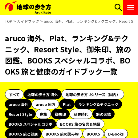
TOP
ガイドブック
aruco 海外、Plat、ランキング&テクニック、Resort
aruco 海外、Plat、ランキング&テク
ニック、Resort Style、御朱印、旅の
図鑑、BOOKS スペシャルコラボ、BO
OKS 旅と健康のガイドブック一覧
すべて
地球の歩き方 海外
地球の歩き方 Jシリーズ（国内）
aruco 海外
aruco 国内
Plat
ランキング&テクニック
Resort Style
島旅
御朱印
歴史時代
旅の図鑑
BOOKS スペシャルコラボ
BOOKS 旅の名言＆絶景
BOOKS 旅と健康
BOOKS 旅の読み物
BOOKS
D-Books