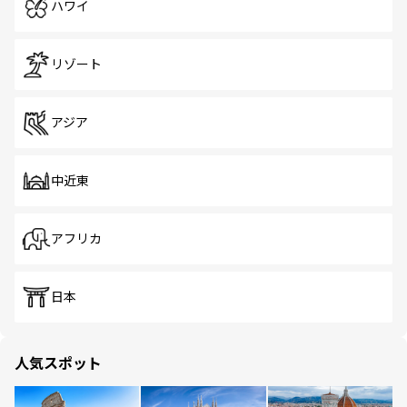
ハワイ
リゾート
アジア
中近東
アフリカ
日本
人気スポット