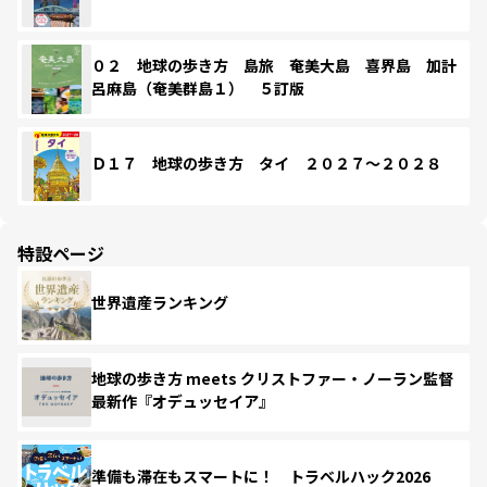
０２ 地球の歩き方 島旅 奄美大島 喜界島 加計
呂麻島（奄美群島１） ５訂版
Ｄ１７ 地球の歩き方 タイ ２０２７～２０２８
特設ページ
世界遺産ランキング
地球の歩き方 meets クリストファー・ノーラン監督
最新作『オデュッセイア』
準備も滞在もスマートに！ トラベルハック2026