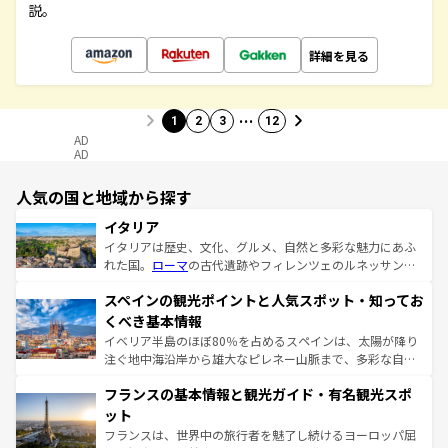
説。
詳細を見る
…
1
2
3
12
AD
AD
人気の国と地域から探す
イタリア
イタリアは歴史、文化、グルメ、自然と多彩な魅力にあふ
れた国。
ローマ
の古代遺跡やフィレンツェのルネッサンス
美術、ヴェネツィアの運河など、歴史あるスポットはもち
スペインの観光ポイントと人気スポット・知ってお
ろん、トスカーナの美しい田園風景やアマルフィ海岸の絶
景など、自然景観も見逃せない。観光の合間には、本場の
くべき基本情報
ピザやパスタなど、絶品のイタリア料理を堪能することも
イベリア半島のほぼ80％を占めるスペインは、太陽が降り
できる。朝目覚めてから夜眠るまで、すべての瞬間を楽し
注ぐ地中海沿岸から雄大なピレネー山脈まで、多彩な自然
ませてくれるイタリアで、忘れられない旅をしてみよう！
と文化が詰まったヨーロッパ屈指の旅行先だ。多様な地域
なお、新着のイタリア情報は
コンテンツ一覧
を参照してほ
フランスの基本情報と観光ガイド・有名観光スポ
文化が根付くこの国では、情熱的なフラメンコ、熱気あふ
しい。
れる闘牛、そして美味しいタパスが生活の一部となってい
ット
る。首都マドリードの洗練された雰囲気や、バルセロナの
フランスは、世界中の旅行者を魅了し続けるヨーロッパ屈