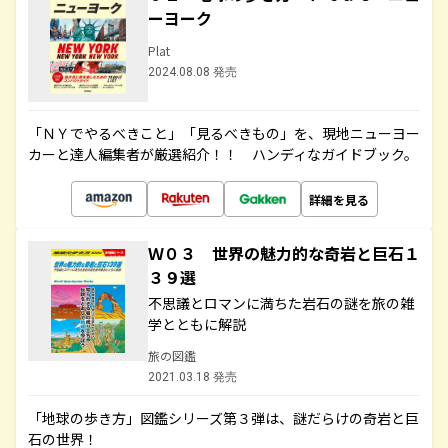
ーヨーク
Plat
2024.08.08 発売
「ＮＹでやるべきこと」「見るべきもの」を、現地ニューヨー
カーと達人編集者が厳選紹介！！ ハンディなガイドブック。
詳細を見る
Ｗ０３ 世界の魅力的な奇岩と巨石１
３９選
不思議とロマンに満ちた岩石の謎を旅の雑
学とともに解説
旅の図鑑
2021.03.18 発売
「地球の歩き方」図鑑シリーズ第３弾は、謎だらけの奇岩と巨
石の世界！