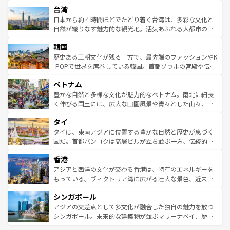
ストラリア東海岸北部に広がる大サンゴ礁地帯グレートバ
ならではの贅沢な旅のスタイルだ。 なお、新着のアメリカ
台湾
れるおもてなしの心で訪れる人々を迎えてくれるハワイの
リアリーフや大陸中央部にそびえるウルル（エアーズロッ
情報は
コンテンツ一覧
を参照してほしい。
人々、おいしいローカルフードやハワイアンミュージッ
ク）、タスマニアの美しい原生林やケアンズの熱帯雨林な
日本から約４時間ほどでたどり着く台湾は、多彩な文化と
ク、伝統的なフラダンスなど、すべてがハワイの魅力を彩
ど、見どころがたくさん。また、カフェやワイン、オージ
自然が織りなす魅力的な観光地。活気あふれる大都市の台
っている。訪れるたびに新しい発見と感動が待っているハ
ービーフなどの食文化も豊かで、美味しいものであふれて
北やノスタルジックな町並みが人気な九份（ジォウフェ
ワイを、存分に味わってほしい。 なお、新着のハワイ情報
韓国
いる。アクティビティも充実しており、サーフィンやダイ
ン）、静ひつな山岳地帯である台湾東部など、都市の喧騒
は
コンテンツ一覧
を参照してほしい。
ビング、ハイキングなど、アウトドア好きにはたまらな
と山間の静けさが共存しており、訪れる人に新しい発見と
歴史ある王朝文化が残る一方で、最先端のファッションやK
い。オーストラリアの多彩な魅力を存分に味わいつくそ
驚きをもたらしてくれる。また、奥深い台湾の食文化も魅
-POPで世界を席巻している韓国。首都ソウルの宮殿や伝統
う。 なお、新着のオーストラリア情報は
コンテンツ一覧
を
力で、夜市などの屋台グルメから高級料理、ヘルシーで美
家屋が並ぶエリアでは韓国の歴史と文化に浸ることがで
参照してほしい。
ベトナム
容にもいいと評判のスイーツなど、バラエティ豊かな料理
き、地方に足を延ばせば四季折々の自然美を楽しむことが
が味わえる。 なお、新着の台湾情報は
コンテンツ一覧
を参
できる。そして、キムチや焼肉、絶品のストリートフード
豊かな自然と多様な文化が魅力的なベトナム。南北に細長
照してほしい。
まで、さまざまな韓国料理が待っている。夜には、韓国な
く伸びる国土には、広大な田園風景や青々とした山々、世
らではのナイトライフも堪能できる。あたたかいホスピタ
界遺産に登録された壮大な自然景観が点在し、都市部では
タイ
リティに包まれながら、韓国の多彩な魅力を心ゆくまで味
急速な発展と共に伝統が息づく。ハノイの古い町並みやホ
わってみてほしい。 なお、新着の韓国情報は
コンテンツ一
ーチミン市のフランス統治時代の建物も、独特の雰囲気を
タイは、東南アジアに位置する豊かな自然と歴史が息づく
覧
を参照してほしい。
醸し出している。また、バラエティの豊かさとおいしさで
国だ。首都バンコクは高層ビルが立ち並ぶ一方、伝統的な
世界中の食通を魅了してやまないベトナム料理も魅力のひ
寺院や市場がいたるところに点在し、古きよき文化と現代
香港
とつ。フォーやバインミー、ベトナムコーヒーなどは、ぜ
の活気が交差している。北部ではチェンマイなどの山岳地
ひ現地で味わいたい。どの地域を訪れてもあたたかい人々
帯で自然と触れ合い、南部ではプーケットやクラビの美し
アジアと西洋の文化が交わる香港は、特有のエネルギーを
が旅行者を迎えてくれるので、きっと忘れられない旅にな
いビーチでリゾート気分を楽しむことができる。タイ料理
もっている。ヴィクトリア湾に広がる壮大な景色、近未来
るはずだ。 なお、新着のベトナム情報は
コンテンツ一覧
を
は世界的に有名で、屋台から高級レストランまで味覚を刺
的なアートスポット、そして歴史と現代が融合した町並
参照してほしい。
シンガポール
激する。気候は一年中温暖で、どの季節にも異なる楽しみ
み、どこを訪れても感動するはず。観光スポットが密集し
が待っている。親しみやすいタイの人々、仏教を中心とし
ており、効率よく見どころを回れるのも魅力。息をのむよ
アジアの交差点として多文化が融合した独自の魅力を放つ
た文化、そして多様な観光資源が、訪れる旅人を魅了し続
うな絶景から文化的な体験まで、香港を存分に楽しみ尽く
シンガポール。未来的な建築物が並ぶマリーナベイ、歴史
ける。 なお、新着のタイ情報は
コンテンツ一覧
を参照して
そう。 なお、新着の香港情報は
コンテンツ一覧
を参照して
と伝統を感じられるエスニックタウン、多数の緑豊かな公