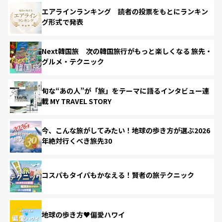
エアラインランキング 読者の投票をもとにランキン
グ形式で発表
Next韓国旅 次の韓国旅行がもっと楽しくなる 旅先・
グルメ・テクニック
旬な“あの人”が「旅」をテーマに語るインタビュー連
載 MY TRAVEL STORY
今、こんな旅がしてみたい！地球の歩き方が選ぶ2026
年絶対行くべき旅先30
コスパもタイパもかなえる！賢者の旅テクニック
地球の歩き方♥偏愛ハワイ