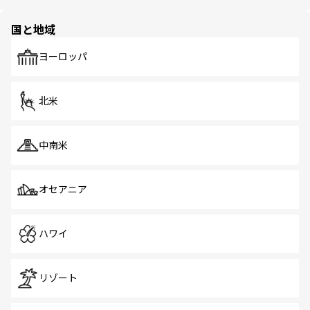
ほしい。
ほしい。
園や自然保護区など、自然が調和した近代的な景観と文化
の多様性あふれるカラフルな町は、どこを歩いても新しい
国と地域
発見がある。さらに、治安のよさや充実した公共交通機関
も、旅行者にとっては魅力的なポイント。グルメも豊富
で、ホーカーズは地元の風情を楽しめる外せないスポット
ヨーロッパ
だ。訪れる人を飽きさせないシンガポールで、多様な魅力
を体感しよう。 なお、新着のシンガポール情報は
コンテン
ツ一覧
を参照してほしい。
北米
中南米
オセアニア
ハワイ
リゾート