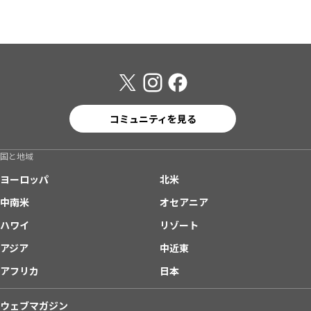
コミュニティを見る
国と地域
ヨーロッパ
北米
中南米
オセアニア
ハワイ
リゾート
アジア
中近東
アフリカ
日本
ウェブマガジン