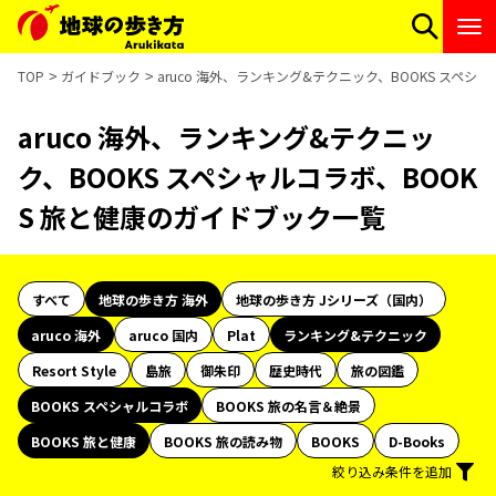
TOP
ガイドブック
aruco 海外、ランキング&テクニック、BOOKS スペシ
aruco 海外、ランキング&テクニッ
ク、BOOKS スペシャルコラボ、BOOK
S 旅と健康のガイドブック一覧
すべて
地球の歩き方 海外
地球の歩き方 Jシリーズ（国内）
aruco 海外
aruco 国内
Plat
ランキング&テクニック
Resort Style
島旅
御朱印
歴史時代
旅の図鑑
BOOKS スペシャルコラボ
BOOKS 旅の名言＆絶景
BOOKS 旅と健康
BOOKS 旅の読み物
BOOKS
D-Books
絞り込み条件を追加