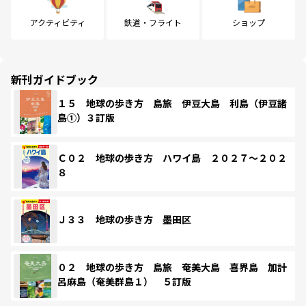
アクティビティ
鉄道・フライト
ショップ
新刊ガイドブック
１５ 地球の歩き方 島旅 伊豆大島 利島（伊豆諸
島①）３訂版
Ｃ０２ 地球の歩き方 ハワイ島 ２０２７～２０２
８
Ｊ３３ 地球の歩き方 墨田区
０２ 地球の歩き方 島旅 奄美大島 喜界島 加計
呂麻島（奄美群島１） ５訂版