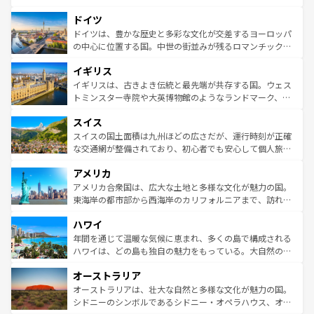
の城塞都市、穏やかなビーチリゾートまで多彩な表情を見
といった象徴的なスポットから、田舎町の古風な美しさま
せる。地方によって風土や気候が異なるスペインはその個
ドイツ
で、幅広い魅力が詰まっている。華麗な宮殿、歴史的な大
性で訪れる人を魅了する。 なお、新着のスペイン情報は
コ
聖堂、美しいビーチ、そして豊かな自然が、訪れる者を心
ドイツは、豊かな歴史と多彩な文化が交差するヨーロッパ
ンテンツ一覧
を参照してほしい。
から魅了する。また、フランスは美食の国としても知ら
の中心に位置する国。中世の街並みが残るロマンチック街
れ、フランス料理はユネスコ無形文化遺産にも登録されて
道から、未来を先取りするようなモダンな都市まで多様な
イギリス
いる。シャンパンの発祥地であるランス、プロヴァンスの
顔を持つこの国は、どこを歩いても飽きることがない。ベ
香り高いラベンダー畑など、多彩な楽しみ方が可能だ。さ
ルリンの文化的活気、バイエルン州のアルプスの絶景、そ
イギリスは、古きよき伝統と最先端が共存する国。ウェス
らに、パリ以外の地域にも魅力が溢れており、どの街角に
してライン川沿いのワイン畑といった風景は必見。ビール
トミンスター寺院や大英博物館のようなランドマーク、歴
も豊かな歴史と文化が息づいている。パリ以外の個性あふ
とソーセージを味わいながら地元の人と過ごす楽しい時間
史ある大学都市、美しい丘陵地帯や牧歌的な風景など、エ
れる地方に足を運ぶとそれぞれで全く異なる文化を体験で
スイス
は、お酒好きな人にはぜひ体験してほしい。 なお、新着の
リアごとに異なる魅力がある。また、優雅なアフタヌーン
きるだろう。 なお、新着のフランス情報は
コンテンツ一覧
ドイツ情報は
コンテンツ一覧
を参照してほしい。
ティー、ビール好きにはたまらない英国パブ、サッカー観
スイスの国土面積は九州ほどの広さだが、運行時刻が正確
を参照してほしい。
戦など、本場だからこそできる体験も豊富。イギリスを旅
な交通網が整備されており、初心者でも安心して個人旅行
して楽しみつくそう。 なお、新着のイギリス情報は
コンテ
を楽しめる。日本同様に時刻表どおりの旅が可能だ。中世
アメリカ
ンツ一覧
を参照してほしい。
の建物がそのまま残る町や、スイスならではのユニークな
博物館もあり、アルプス観光だけでなく町歩きも満喫する
アメリカ合衆国は、広大な土地と多様な文化が魅力の国。
ことができる。国民の所得が高いため物価も高いが、旅行
東海岸の都市部から西海岸のカリフォルニアまで、訪れる
者向けの交通パス提供のサービスもあり、うまく活用すれ
場所ごとに異なる風景と体験が待っている。ニューヨーク
ハワイ
ば市内交通費無料で観光を楽しむこともできる。 なお、新
のような巨大都市は、観光、ショッピング、エンターテイ
着のスイス情報は
コンテンツ一覧
を参照してほしい。
ンメントが詰まった刺激的なスポットだ。一方、アメリカ
年間を通じて温暖な気候に恵まれ、多くの島で構成される
西部には大自然が広がり、グランドキャニオンやイエロー
ハワイは、どの島も独自の魅力をもっている。大自然の神
ストーン国立公園といった絶景が堪能できる。さらに、南
秘を感じたいなら、火山が生み出した壮大な景観を誇るハ
オーストラリア
部のニューオーリンズでは、音楽と美食が融合した独特の
ワイ島は見逃せない。また、定番の観光地といえばオアフ
文化が魅力。旅行者はアメリカの各地域で異なる魅力を楽
島だが、静かな自然を求めるならマウイ島やカウアイ島が
オーストラリアは、壮大な自然と多様な文化が魅力の国。
しみながら、その多様性と豊かな歴史を感じることができ
おすすめ。エメラルドグリーンに輝く海をはじめ、豊かな
シドニーのシンボルであるシドニー・オペラハウス、オー
るだろう。車でのロードトリップや列車の旅も、アメリカ
文化や歴史が息づいている。「アロハスピリット」と呼ば