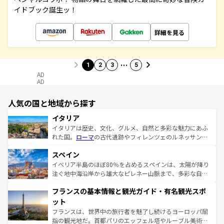
イドブック誕生ッ！
詳細を見る
…
1
2
3
5
AD
AD
人気の国と地域から探す
イタリア
イタリアは歴史、文化、グルメ、自然と多彩な魅力にあふ
れた国。
ローマ
の古代遺跡やフィレンツェのルネッサンス
美術、ヴェネツィアの運河など、歴史あるスポットはもち
スペイン
ろん、トスカーナの美しい田園風景やアマルフィ海岸の絶
景など、自然景観も見逃せない。観光の合間には、本場の
イベリア半島のほぼ80％を占めるスペインは、太陽が降り
ピザやパスタなど、絶品のイタリア料理を堪能することも
注ぐ地中海沿岸から雄大なピレネー山脈まで、多彩な自然
できる。朝目覚めてから夜眠るまで、すべての瞬間を楽し
と文化が詰まったヨーロッパ屈指の旅行先だ。多様な地域
フランスの基本情報と観光ガイド・有名観光スポ
ませてくれるイタリアで、忘れられない旅をしてみよう！
文化が根付くこの国では、情熱的なフラメンコ、熱気あふ
なお、新着のイタリア情報は
コンテンツ一覧
を参照してほ
れる闘牛、そして美味しいタパスが生活の一部となってい
ット
しい。
る。首都マドリードの洗練された雰囲気や、バルセロナの
フランスは、世界中の旅行者を魅了し続けるヨーロッパ屈
アートに溢れた街角から、地方では古代ローマ遺跡や中世
指の観光地だ。首都パリのエッフェル塔やルーブル美術館