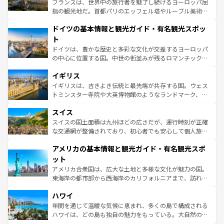
フランスは、世界中の旅行者を魅了し続けるヨーロッパ屈
アートに溢れた街角から、地方では古代ローマ遺跡や中世
指の観光地だ。首都パリのエッフェル塔やルーブル美術館
の城塞都市、穏やかなビーチリゾートまで多彩な表情を見
といった象徴的なスポットから、田舎町の古風な美しさま
せる。地方によって風土や気候が異なるスペインはその個
ドイツの基本情報と観光ガイド・有名観光スポッ
で、幅広い魅力が詰まっている。華麗な宮殿、歴史的な大
性で訪れる人を魅了する。 なお、新着のスペイン情報は
コ
聖堂、美しいビーチ、そして豊かな自然が、訪れる者を心
ト
ンテンツ一覧
を参照してほしい。
から魅了する。また、フランスは美食の国としても知ら
ドイツは、豊かな歴史と多彩な文化が交差するヨーロッパ
れ、フランス料理はユネスコ無形文化遺産にも登録されて
の中心に位置する国。中世の街並みが残るロマンチック街
いる。シャンパンの発祥地であるランス、プロヴァンスの
道から、未来を先取りするようなモダンな都市まで多様な
香り高いラベンダー畑など、多彩な楽しみ方が可能だ。さ
イギリス
顔を持つこの国は、どこを歩いても飽きることがない。ベ
らに、パリ以外の地域にも魅力が溢れており、どの街角に
ルリンの文化的活気、バイエルン州のアルプスの絶景、そ
イギリスは、古きよき伝統と最先端が共存する国。ウェス
も豊かな歴史と文化が息づいている。パリ以外の個性あふ
してライン川沿いのワイン畑といった風景は必見。ビール
トミンスター寺院や大英博物館のようなランドマーク、歴
れる地方に足を運ぶとそれぞれで全く異なる文化を体験で
とソーセージを味わいながら地元の人と過ごす楽しい時間
史ある大学都市、美しい丘陵地帯や牧歌的な風景など、エ
きるだろう。 なお、新着のフランス情報は
コンテンツ一覧
スイス
は、お酒好きな人にはぜひ体験してほしい。 なお、新着の
リアごとに異なる魅力がある。また、優雅なアフタヌーン
を参照してほしい。
ドイツ情報は
コンテンツ一覧
を参照してほしい。
ティー、ビール好きにはたまらない英国パブ、サッカー観
スイスの国土面積は九州ほどの広さだが、運行時刻が正確
戦など、本場だからこそできる体験も豊富。イギリスを旅
な交通網が整備されており、初心者でも安心して個人旅行
して楽しみつくそう。 なお、新着のイギリス情報は
コンテ
を楽しめる。日本同様に時刻表どおりの旅が可能だ。中世
アメリカの基本情報と観光ガイド・有名観光スポ
ンツ一覧
を参照してほしい。
の建物がそのまま残る町や、スイスならではのユニークな
博物館もあり、アルプス観光だけでなく町歩きも満喫する
ット
ことができる。国民の所得が高いため物価も高いが、旅行
アメリカ合衆国は、広大な土地と多様な文化が魅力の国。
者向けの交通パス提供のサービスもあり、うまく活用すれ
東海岸の都市部から西海岸のカリフォルニアまで、訪れる
ば市内交通費無料で観光を楽しむこともできる。 なお、新
場所ごとに異なる風景と体験が待っている。ニューヨーク
着のスイス情報は
コンテンツ一覧
を参照してほしい。
ハワイ
のような巨大都市は、観光、ショッピング、エンターテイ
ンメントが詰まった刺激的なスポットだ。一方、アメリカ
年間を通じて温暖な気候に恵まれ、多くの島で構成される
西部には大自然が広がり、グランドキャニオンやイエロー
ハワイは、どの島も独自の魅力をもっている。大自然の神
ストーン国立公園といった絶景が堪能できる。さらに、南
秘を感じたいなら、火山が生み出した壮大な景観を誇るハ