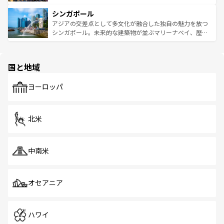
るはずだ。 なお、新着のベトナム情報は
コンテンツ一覧
を
は世界的に有名で、屋台から高級レストランまで味覚を刺
的なアートスポット、そして歴史と現代が融合した町並
参照してほしい。
シンガポール
激する。気候は一年中温暖で、どの季節にも異なる楽しみ
み、どこを訪れても感動するはず。観光スポットが密集し
が待っている。親しみやすいタイの人々、仏教を中心とし
ており、効率よく見どころを回れるのも魅力。息をのむよ
アジアの交差点として多文化が融合した独自の魅力を放つ
た文化、そして多様な観光資源が、訪れる旅人を魅了し続
うな絶景から文化的な体験まで、香港を存分に楽しみ尽く
シンガポール。未来的な建築物が並ぶマリーナベイ、歴史
ける。 なお、新着のタイ情報は
コンテンツ一覧
を参照して
そう。 なお、新着の香港情報は
コンテンツ一覧
を参照して
と伝統を感じられるエスニックタウン、多数の緑豊かな公
ほしい。
ほしい。
園や自然保護区など、自然が調和した近代的な景観と文化
の多様性あふれるカラフルな町は、どこを歩いても新しい
国と地域
発見がある。さらに、治安のよさや充実した公共交通機関
も、旅行者にとっては魅力的なポイント。グルメも豊富
で、ホーカーズは地元の風情を楽しめる外せないスポット
ヨーロッパ
だ。訪れる人を飽きさせないシンガポールで、多様な魅力
を体感しよう。 なお、新着のシンガポール情報は
コンテン
ツ一覧
を参照してほしい。
北米
中南米
オセアニア
ハワイ