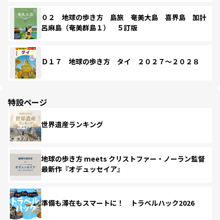
０２ 地球の歩き方 島旅 奄美大島 喜界島 加計
呂麻島（奄美群島１） ５訂版
Ｄ１７ 地球の歩き方 タイ ２０２７～２０２８
特設ページ
世界遺産ランキング
地球の歩き方 meets クリストファー・ノーラン監督
最新作『オデュッセイア』
準備も滞在もスマートに！ トラベルハック2026