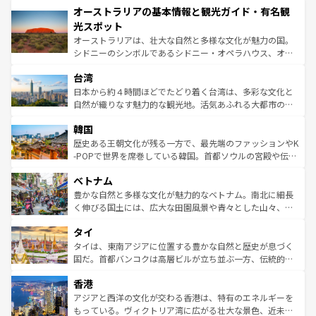
オーストラリアの基本情報と観光ガイド・有名観
部のニューオーリンズでは、音楽と美食が融合した独特の
ワイ島は見逃せない。また、定番の観光地といえばオアフ
文化が魅力。旅行者はアメリカの各地域で異なる魅力を楽
島だが、静かな自然を求めるならマウイ島やカウアイ島が
光スポット
しみながら、その多様性と豊かな歴史を感じることができ
おすすめ。エメラルドグリーンに輝く海をはじめ、豊かな
オーストラリアは、壮大な自然と多様な文化が魅力の国。
るだろう。車でのロードトリップや列車の旅も、アメリカ
文化や歴史が息づいている。「アロハスピリット」と呼ば
シドニーのシンボルであるシドニー・オペラハウス、オー
ならではの贅沢な旅のスタイルだ。 なお、新着のアメリカ
れるおもてなしの心で訪れる人々を迎えてくれるハワイの
ストラリア東海岸北部に広がる大サンゴ礁地帯グレートバ
情報は
コンテンツ一覧
を参照してほしい。
人々、おいしいローカルフードやハワイアンミュージッ
台湾
リアリーフや大陸中央部にそびえるウルル（エアーズロッ
ク、伝統的なフラダンスなど、すべてがハワイの魅力を彩
ク）、タスマニアの美しい原生林やケアンズの熱帯雨林な
日本から約４時間ほどでたどり着く台湾は、多彩な文化と
っている。訪れるたびに新しい発見と感動が待っているハ
ど、見どころがたくさん。また、カフェやワイン、オージ
自然が織りなす魅力的な観光地。活気あふれる大都市の台
ワイを、存分に味わってほしい。 なお、新着のハワイ情報
ービーフなどの食文化も豊かで、美味しいものであふれて
北やノスタルジックな町並みが人気な九份（ジォウフェ
は
コンテンツ一覧
を参照してほしい。
韓国
いる。アクティビティも充実しており、サーフィンやダイ
ン）、静ひつな山岳地帯である台湾東部など、都市の喧騒
ビング、ハイキングなど、アウトドア好きにはたまらな
と山間の静けさが共存しており、訪れる人に新しい発見と
歴史ある王朝文化が残る一方で、最先端のファッションやK
い。オーストラリアの多彩な魅力を存分に味わいつくそ
驚きをもたらしてくれる。また、奥深い台湾の食文化も魅
-POPで世界を席巻している韓国。首都ソウルの宮殿や伝統
う。 なお、新着のオーストラリア情報は
コンテンツ一覧
を
力で、夜市などの屋台グルメから高級料理、ヘルシーで美
家屋が並ぶエリアでは韓国の歴史と文化に浸ることがで
参照してほしい。
ベトナム
容にもいいと評判のスイーツなど、バラエティ豊かな料理
き、地方に足を延ばせば四季折々の自然美を楽しむことが
が味わえる。 なお、新着の台湾情報は
コンテンツ一覧
を参
できる。そして、キムチや焼肉、絶品のストリートフード
豊かな自然と多様な文化が魅力的なベトナム。南北に細長
照してほしい。
まで、さまざまな韓国料理が待っている。夜には、韓国な
く伸びる国土には、広大な田園風景や青々とした山々、世
らではのナイトライフも堪能できる。あたたかいホスピタ
界遺産に登録された壮大な自然景観が点在し、都市部では
タイ
リティに包まれながら、韓国の多彩な魅力を心ゆくまで味
急速な発展と共に伝統が息づく。ハノイの古い町並みやホ
わってみてほしい。 なお、新着の韓国情報は
コンテンツ一
ーチミン市のフランス統治時代の建物も、独特の雰囲気を
タイは、東南アジアに位置する豊かな自然と歴史が息づく
覧
を参照してほしい。
醸し出している。また、バラエティの豊かさとおいしさで
国だ。首都バンコクは高層ビルが立ち並ぶ一方、伝統的な
世界中の食通を魅了してやまないベトナム料理も魅力のひ
寺院や市場がいたるところに点在し、古きよき文化と現代
香港
とつ。フォーやバインミー、ベトナムコーヒーなどは、ぜ
の活気が交差している。北部ではチェンマイなどの山岳地
ひ現地で味わいたい。どの地域を訪れてもあたたかい人々
帯で自然と触れ合い、南部ではプーケットやクラビの美し
アジアと西洋の文化が交わる香港は、特有のエネルギーを
が旅行者を迎えてくれるので、きっと忘れられない旅にな
いビーチでリゾート気分を楽しむことができる。タイ料理
もっている。ヴィクトリア湾に広がる壮大な景色、近未来