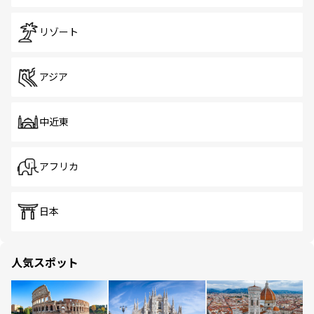
リゾート
アジア
中近東
アフリカ
日本
人気スポット