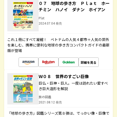
０７ 地球の歩き方 Ｐｌａｔ ホー
チミン ハノイ ダナン ホイアン
Plat
2024.07.04 発売
これ１冊にすべて凝縮！ ベトナムの人気４都市＋人気の郊外
を楽しむ、携帯に便利な地球の歩き方コンパクトガイドの最新
版が登場
詳細を見る
Ｗ０８ 世界のすごい巨像
巨仏・巨神・巨人。一度は訪れたい愛すべ
き巨大造形を解説
旅の図鑑
2021.08.12 発売
「地球の歩き方」図鑑シリーズ第８弾は、でっかい像・巨像で