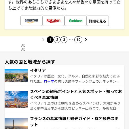
す。世界のあちこちでさまざまな人々が色々な意図を持って立
ち上げてきた魅力的な巨像たち。
詳細を見る
…
1
2
3
10
AD
AD
人気の国と地域から探す
イタリア
イタリアは歴史、文化、グルメ、自然と多彩な魅力にあふ
れた国。
ローマ
の古代遺跡やフィレンツェのルネッサンス
美術、ヴェネツィアの運河など、歴史あるスポットはもち
スペインの観光ポイントと人気スポット・知ってお
ろん、トスカーナの美しい田園風景やアマルフィ海岸の絶
景など、自然景観も見逃せない。観光の合間には、本場の
くべき基本情報
ピザやパスタなど、絶品のイタリア料理を堪能することも
イベリア半島のほぼ80％を占めるスペインは、太陽が降り
できる。朝目覚めてから夜眠るまで、すべての瞬間を楽し
注ぐ地中海沿岸から雄大なピレネー山脈まで、多彩な自然
ませてくれるイタリアで、忘れられない旅をしてみよう！
と文化が詰まったヨーロッパ屈指の旅行先だ。多様な地域
なお、新着のイタリア情報は
コンテンツ一覧
を参照してほ
フランスの基本情報と観光ガイド・有名観光スポ
文化が根付くこの国では、情熱的なフラメンコ、熱気あふ
しい。
れる闘牛、そして美味しいタパスが生活の一部となってい
ット
る。首都マドリードの洗練された雰囲気や、バルセロナの