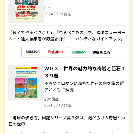
Plat
2024.08.08 発売
「ＮＹでやるべきこと」「見るべきもの」を、現地ニューヨー
カーと達人編集者が厳選紹介！！ ハンディなガイドブック。
詳細を見る
Ｗ０３ 世界の魅力的な奇岩と巨石１
３９選
不思議とロマンに満ちた岩石の謎を旅の雑
学とともに解説
旅の図鑑
2021.03.18 発売
「地球の歩き方」図鑑シリーズ第３弾は、謎だらけの奇岩と巨
石の世界！