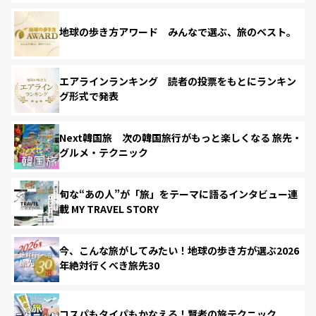
地球の歩き方アワード みんなで選ぶ、旅のベスト。
エアラインランキング 読者の投票をもとにランキン
グ形式で発表
Next韓国旅 次の韓国旅行がもっと楽しくなる 旅先・
グルメ・テクニック
旬な“あの人”が「旅」をテーマに語るインタビュー連
載 MY TRAVEL STORY
今、こんな旅がしてみたい！地球の歩き方が選ぶ2026
年絶対行くべき旅先30
コスパもタイパもかなえる！賢者の旅テクニック