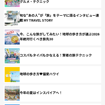
グルメ・テクニック
旬な“あの人”が「旅」をテーマに語るインタビュー連
載 MY TRAVEL STORY
今、こんな旅がしてみたい！地球の歩き方が選ぶ2026
年絶対行くべき旅先30
コスパもタイパもかなえる！賢者の旅テクニック
地球の歩き方♥偏愛ハワイ
今年の夏はインスパイアへ！