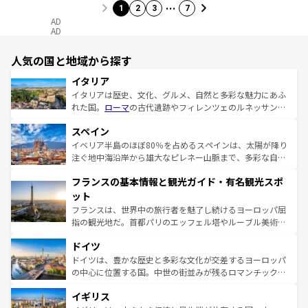
…
1
2
3
7
AD
AD
人気の国と地域から探す
イタリア
イタリアは歴史、文化、グルメ、自然と多彩な魅力にあふ
れた国。
ローマ
の古代遺跡やフィレンツェのルネッサンス
美術、ヴェネツィアの運河など、歴史あるスポットはもち
スペイン
ろん、トスカーナの美しい田園風景やアマルフィ海岸の絶
景など、自然景観も見逃せない。観光の合間には、本場の
イベリア半島のほぼ80％を占めるスペインは、太陽が降り
ピザやパスタなど、絶品のイタリア料理を堪能することも
注ぐ地中海沿岸から雄大なピレネー山脈まで、多彩な自然
できる。朝目覚めてから夜眠るまで、すべての瞬間を楽し
と文化が詰まったヨーロッパ屈指の旅行先だ。多様な地域
フランスの基本情報と観光ガイド・有名観光スポ
ませてくれるイタリアで、忘れられない旅をしてみよう！
文化が根付くこの国では、情熱的なフラメンコ、熱気あふ
なお、新着のイタリア情報は
コンテンツ一覧
を参照してほ
れる闘牛、そして美味しいタパスが生活の一部となってい
ット
しい。
る。首都マドリードの洗練された雰囲気や、バルセロナの
フランスは、世界中の旅行者を魅了し続けるヨーロッパ屈
アートに溢れた街角から、地方では古代ローマ遺跡や中世
指の観光地だ。首都パリのエッフェル塔やルーブル美術館
の城塞都市、穏やかなビーチリゾートまで多彩な表情を見
といった象徴的なスポットから、田舎町の古風な美しさま
せる。地方によって風土や気候が異なるスペインはその個
ドイツ
で、幅広い魅力が詰まっている。華麗な宮殿、歴史的な大
性で訪れる人を魅了する。 なお、新着のスペイン情報は
コ
聖堂、美しいビーチ、そして豊かな自然が、訪れる者を心
ドイツは、豊かな歴史と多彩な文化が交差するヨーロッパ
ンテンツ一覧
を参照してほしい。
から魅了する。また、フランスは美食の国としても知ら
の中心に位置する国。中世の街並みが残るロマンチック街
れ、フランス料理はユネスコ無形文化遺産にも登録されて
道から、未来を先取りするようなモダンな都市まで多様な
イギリス
いる。シャンパンの発祥地であるランス、プロヴァンスの
顔を持つこの国は、どこを歩いても飽きることがない。ベ