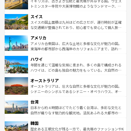
香り高いラベンダー畑など、多彩な楽しみ方が可能だ。さ
ルリンの文化的活気、バイエルン州のアルプスの絶景、そ
イギリスは、古きよき伝統と最先端が共存する国。ウェス
らに、パリ以外の地域にも魅力が溢れており、どの街角に
してライン川沿いのワイン畑といった風景は必見。ビール
トミンスター寺院や大英博物館のようなランドマーク、歴
も豊かな歴史と文化が息づいている。パリ以外の個性あふ
とソーセージを味わいながら地元の人と過ごす楽しい時間
史ある大学都市、美しい丘陵地帯や牧歌的な風景など、エ
れる地方に足を運ぶとそれぞれで全く異なる文化を体験で
スイス
は、お酒好きな人にはぜひ体験してほしい。 なお、新着の
リアごとに異なる魅力がある。また、優雅なアフタヌーン
きるだろう。 なお、新着のフランス情報は
コンテンツ一覧
ドイツ情報は
コンテンツ一覧
を参照してほしい。
ティー、ビール好きにはたまらない英国パブ、サッカー観
スイスの国土面積は九州ほどの広さだが、運行時刻が正確
を参照してほしい。
戦など、本場だからこそできる体験も豊富。イギリスを旅
な交通網が整備されており、初心者でも安心して個人旅行
して楽しみつくそう。 なお、新着のイギリス情報は
コンテ
を楽しめる。日本同様に時刻表どおりの旅が可能だ。中世
アメリカ
ンツ一覧
を参照してほしい。
の建物がそのまま残る町や、スイスならではのユニークな
博物館もあり、アルプス観光だけでなく町歩きも満喫する
アメリカ合衆国は、広大な土地と多様な文化が魅力の国。
ことができる。国民の所得が高いため物価も高いが、旅行
東海岸の都市部から西海岸のカリフォルニアまで、訪れる
者向けの交通パス提供のサービスもあり、うまく活用すれ
場所ごとに異なる風景と体験が待っている。ニューヨーク
ハワイ
ば市内交通費無料で観光を楽しむこともできる。 なお、新
のような巨大都市は、観光、ショッピング、エンターテイ
着のスイス情報は
コンテンツ一覧
を参照してほしい。
ンメントが詰まった刺激的なスポットだ。一方、アメリカ
年間を通じて温暖な気候に恵まれ、多くの島で構成される
西部には大自然が広がり、グランドキャニオンやイエロー
ハワイは、どの島も独自の魅力をもっている。大自然の神
ストーン国立公園といった絶景が堪能できる。さらに、南
秘を感じたいなら、火山が生み出した壮大な景観を誇るハ
オーストラリア
部のニューオーリンズでは、音楽と美食が融合した独特の
ワイ島は見逃せない。また、定番の観光地といえばオアフ
文化が魅力。旅行者はアメリカの各地域で異なる魅力を楽
島だが、静かな自然を求めるならマウイ島やカウアイ島が
オーストラリアは、壮大な自然と多様な文化が魅力の国。
しみながら、その多様性と豊かな歴史を感じることができ
おすすめ。エメラルドグリーンに輝く海をはじめ、豊かな
シドニーのシンボルであるシドニー・オペラハウス、オー
るだろう。車でのロードトリップや列車の旅も、アメリカ
文化や歴史が息づいている。「アロハスピリット」と呼ば
ストラリア東海岸北部に広がる大サンゴ礁地帯グレートバ
ならではの贅沢な旅のスタイルだ。 なお、新着のアメリカ
台湾
れるおもてなしの心で訪れる人々を迎えてくれるハワイの
リアリーフや大陸中央部にそびえるウルル（エアーズロッ
情報は
コンテンツ一覧
を参照してほしい。
人々、おいしいローカルフードやハワイアンミュージッ
ク）、タスマニアの美しい原生林やケアンズの熱帯雨林な
日本から約４時間ほどでたどり着く台湾は、多彩な文化と
ク、伝統的なフラダンスなど、すべてがハワイの魅力を彩
ど、見どころがたくさん。また、カフェやワイン、オージ
自然が織りなす魅力的な観光地。活気あふれる大都市の台
っている。訪れるたびに新しい発見と感動が待っているハ
ービーフなどの食文化も豊かで、美味しいものであふれて
北やノスタルジックな町並みが人気な九份（ジォウフェ
ワイを、存分に味わってほしい。 なお、新着のハワイ情報
韓国
いる。アクティビティも充実しており、サーフィンやダイ
ン）、静ひつな山岳地帯である台湾東部など、都市の喧騒
は
コンテンツ一覧
を参照してほしい。
ビング、ハイキングなど、アウトドア好きにはたまらな
と山間の静けさが共存しており、訪れる人に新しい発見と
歴史ある王朝文化が残る一方で、最先端のファッションやK