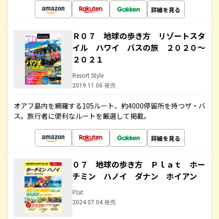
詳細を見る
Ｒ０７ 地球の歩き方 リゾートスタ
イル ハワイ バスの旅 ２０２０～
２０２１
Resort Style
2019.11.06 発売
オアフ島内を網羅する105ルート、約4000停留所を持つザ・バ
ス。旅行者に便利なルートを厳選して掲載。
詳細を見る
０７ 地球の歩き方 Ｐｌａｔ ホー
チミン ハノイ ダナン ホイアン
Plat
2024.07.04 発売