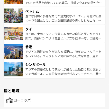
い。オーストラリアの多彩な魅力を存分に味わいつくそ
驚きをもたらしてくれる。また、奥深い台湾の食文化も魅
-POPで世界を席巻している韓国。首都ソウルの宮殿や伝統
う。 なお、新着のオーストラリア情報は
コンテンツ一覧
を
力で、夜市などの屋台グルメから高級料理、ヘルシーで美
家屋が並ぶエリアでは韓国の歴史と文化に浸ることがで
参照してほしい。
ベトナム
容にもいいと評判のスイーツなど、バラエティ豊かな料理
き、地方に足を延ばせば四季折々の自然美を楽しむことが
が味わえる。 なお、新着の台湾情報は
コンテンツ一覧
を参
できる。そして、キムチや焼肉、絶品のストリートフード
豊かな自然と多様な文化が魅力的なベトナム。南北に細長
照してほしい。
まで、さまざまな韓国料理が待っている。夜には、韓国な
く伸びる国土には、広大な田園風景や青々とした山々、世
らではのナイトライフも堪能できる。あたたかいホスピタ
界遺産に登録された壮大な自然景観が点在し、都市部では
タイ
リティに包まれながら、韓国の多彩な魅力を心ゆくまで味
急速な発展と共に伝統が息づく。ハノイの古い町並みやホ
わってみてほしい。 なお、新着の韓国情報は
コンテンツ一
ーチミン市のフランス統治時代の建物も、独特の雰囲気を
タイは、東南アジアに位置する豊かな自然と歴史が息づく
覧
を参照してほしい。
醸し出している。また、バラエティの豊かさとおいしさで
国だ。首都バンコクは高層ビルが立ち並ぶ一方、伝統的な
世界中の食通を魅了してやまないベトナム料理も魅力のひ
寺院や市場がいたるところに点在し、古きよき文化と現代
香港
とつ。フォーやバインミー、ベトナムコーヒーなどは、ぜ
の活気が交差している。北部ではチェンマイなどの山岳地
ひ現地で味わいたい。どの地域を訪れてもあたたかい人々
帯で自然と触れ合い、南部ではプーケットやクラビの美し
アジアと西洋の文化が交わる香港は、特有のエネルギーを
が旅行者を迎えてくれるので、きっと忘れられない旅にな
いビーチでリゾート気分を楽しむことができる。タイ料理
もっている。ヴィクトリア湾に広がる壮大な景色、近未来
るはずだ。 なお、新着のベトナム情報は
コンテンツ一覧
を
は世界的に有名で、屋台から高級レストランまで味覚を刺
的なアートスポット、そして歴史と現代が融合した町並
参照してほしい。
シンガポール
激する。気候は一年中温暖で、どの季節にも異なる楽しみ
み、どこを訪れても感動するはず。観光スポットが密集し
が待っている。親しみやすいタイの人々、仏教を中心とし
ており、効率よく見どころを回れるのも魅力。息をのむよ
アジアの交差点として多文化が融合した独自の魅力を放つ
た文化、そして多様な観光資源が、訪れる旅人を魅了し続
うな絶景から文化的な体験まで、香港を存分に楽しみ尽く
シンガポール。未来的な建築物が並ぶマリーナベイ、歴史
ける。 なお、新着のタイ情報は
コンテンツ一覧
を参照して
そう。 なお、新着の香港情報は
コンテンツ一覧
を参照して
と伝統を感じられるエスニックタウン、多数の緑豊かな公
ほしい。
ほしい。
園や自然保護区など、自然が調和した近代的な景観と文化
の多様性あふれるカラフルな町は、どこを歩いても新しい
国と地域
発見がある。さらに、治安のよさや充実した公共交通機関
も、旅行者にとっては魅力的なポイント。グルメも豊富
で、ホーカーズは地元の風情を楽しめる外せないスポット
ヨーロッパ
だ。訪れる人を飽きさせないシンガポールで、多様な魅力
を体感しよう。 なお、新着のシンガポール情報は
コンテン