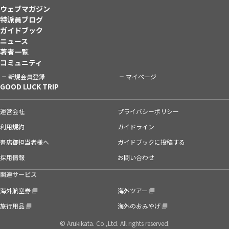
ウェブマガジン
特派員ブログ
ガイドブック
ニュース
著者一覧
コミュニティ
新規会員登録
マイページ
GOOD LUCK TRIP
運営会社
プライバシーポリシー
利用規約
ガイドライン
書店御担当者様へ
ガイドブックに投稿する
採用情報
お問い合わせ
関連サービス
海外航空券
海外ツアー
旅行用品
海外のおみやげ
© Arukikata. Co.,Ltd. All rights reserved.