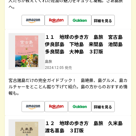
人たちが教えてくれた佐渡の魅力をギュッと凝縮。さあ島旅
へ。
詳細を見る
１１ 地球の歩き方 島旅 宮古島
伊良部島 下地島 来間島 池間島
多良間島 大神島 ３訂版
島旅
2024.12.05 発売
宮古諸島だけの完全ガイドブック！ 島絶景、島グルメ、島カ
ルチャーをとことん掘り下げて紹介。島の方からのおすすめ情
報も。
詳細を見る
１２ 地球の歩き方 島旅 久米島
渡名喜島 ３訂版