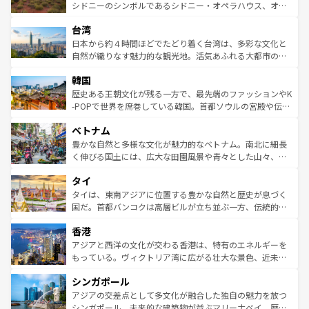
しみながら、その多様性と豊かな歴史を感じることができ
おすすめ。エメラルドグリーンに輝く海をはじめ、豊かな
シドニーのシンボルであるシドニー・オペラハウス、オー
るだろう。車でのロードトリップや列車の旅も、アメリカ
文化や歴史が息づいている。「アロハスピリット」と呼ば
ストラリア東海岸北部に広がる大サンゴ礁地帯グレートバ
ならではの贅沢な旅のスタイルだ。 なお、新着のアメリカ
台湾
れるおもてなしの心で訪れる人々を迎えてくれるハワイの
リアリーフや大陸中央部にそびえるウルル（エアーズロッ
情報は
コンテンツ一覧
を参照してほしい。
人々、おいしいローカルフードやハワイアンミュージッ
ク）、タスマニアの美しい原生林やケアンズの熱帯雨林な
日本から約４時間ほどでたどり着く台湾は、多彩な文化と
ク、伝統的なフラダンスなど、すべてがハワイの魅力を彩
ど、見どころがたくさん。また、カフェやワイン、オージ
自然が織りなす魅力的な観光地。活気あふれる大都市の台
っている。訪れるたびに新しい発見と感動が待っているハ
ービーフなどの食文化も豊かで、美味しいものであふれて
北やノスタルジックな町並みが人気な九份（ジォウフェ
ワイを、存分に味わってほしい。 なお、新着のハワイ情報
韓国
いる。アクティビティも充実しており、サーフィンやダイ
ン）、静ひつな山岳地帯である台湾東部など、都市の喧騒
は
コンテンツ一覧
を参照してほしい。
ビング、ハイキングなど、アウトドア好きにはたまらな
と山間の静けさが共存しており、訪れる人に新しい発見と
歴史ある王朝文化が残る一方で、最先端のファッションやK
い。オーストラリアの多彩な魅力を存分に味わいつくそ
驚きをもたらしてくれる。また、奥深い台湾の食文化も魅
-POPで世界を席巻している韓国。首都ソウルの宮殿や伝統
う。 なお、新着のオーストラリア情報は
コンテンツ一覧
を
力で、夜市などの屋台グルメから高級料理、ヘルシーで美
家屋が並ぶエリアでは韓国の歴史と文化に浸ることがで
参照してほしい。
ベトナム
容にもいいと評判のスイーツなど、バラエティ豊かな料理
き、地方に足を延ばせば四季折々の自然美を楽しむことが
が味わえる。 なお、新着の台湾情報は
コンテンツ一覧
を参
できる。そして、キムチや焼肉、絶品のストリートフード
豊かな自然と多様な文化が魅力的なベトナム。南北に細長
照してほしい。
まで、さまざまな韓国料理が待っている。夜には、韓国な
く伸びる国土には、広大な田園風景や青々とした山々、世
らではのナイトライフも堪能できる。あたたかいホスピタ
界遺産に登録された壮大な自然景観が点在し、都市部では
タイ
リティに包まれながら、韓国の多彩な魅力を心ゆくまで味
急速な発展と共に伝統が息づく。ハノイの古い町並みやホ
わってみてほしい。 なお、新着の韓国情報は
コンテンツ一
ーチミン市のフランス統治時代の建物も、独特の雰囲気を
タイは、東南アジアに位置する豊かな自然と歴史が息づく
覧
を参照してほしい。
醸し出している。また、バラエティの豊かさとおいしさで
国だ。首都バンコクは高層ビルが立ち並ぶ一方、伝統的な
世界中の食通を魅了してやまないベトナム料理も魅力のひ
寺院や市場がいたるところに点在し、古きよき文化と現代
香港
とつ。フォーやバインミー、ベトナムコーヒーなどは、ぜ
の活気が交差している。北部ではチェンマイなどの山岳地
ひ現地で味わいたい。どの地域を訪れてもあたたかい人々
帯で自然と触れ合い、南部ではプーケットやクラビの美し
アジアと西洋の文化が交わる香港は、特有のエネルギーを
が旅行者を迎えてくれるので、きっと忘れられない旅にな
いビーチでリゾート気分を楽しむことができる。タイ料理
もっている。ヴィクトリア湾に広がる壮大な景色、近未来
るはずだ。 なお、新着のベトナム情報は
コンテンツ一覧
を
は世界的に有名で、屋台から高級レストランまで味覚を刺
的なアートスポット、そして歴史と現代が融合した町並
参照してほしい。
シンガポール
激する。気候は一年中温暖で、どの季節にも異なる楽しみ
み、どこを訪れても感動するはず。観光スポットが密集し
が待っている。親しみやすいタイの人々、仏教を中心とし
ており、効率よく見どころを回れるのも魅力。息をのむよ
アジアの交差点として多文化が融合した独自の魅力を放つ
た文化、そして多様な観光資源が、訪れる旅人を魅了し続
うな絶景から文化的な体験まで、香港を存分に楽しみ尽く
シンガポール。未来的な建築物が並ぶマリーナベイ、歴史