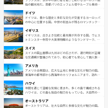
アートに溢れた街角から、地方では古代ローマ遺跡や中世
指の観光地だ。首都パリのエッフェル塔やルーブル美術館
の城塞都市、穏やかなビーチリゾートまで多彩な表情を見
といった象徴的なスポットから、田舎町の古風な美しさま
せる。地方によって風土や気候が異なるスペインはその個
ドイツ
で、幅広い魅力が詰まっている。華麗な宮殿、歴史的な大
性で訪れる人を魅了する。 なお、新着のスペイン情報は
コ
聖堂、美しいビーチ、そして豊かな自然が、訪れる者を心
ドイツは、豊かな歴史と多彩な文化が交差するヨーロッパ
ンテンツ一覧
を参照してほしい。
から魅了する。また、フランスは美食の国としても知ら
の中心に位置する国。中世の街並みが残るロマンチック街
れ、フランス料理はユネスコ無形文化遺産にも登録されて
道から、未来を先取りするようなモダンな都市まで多様な
イギリス
いる。シャンパンの発祥地であるランス、プロヴァンスの
顔を持つこの国は、どこを歩いても飽きることがない。ベ
香り高いラベンダー畑など、多彩な楽しみ方が可能だ。さ
ルリンの文化的活気、バイエルン州のアルプスの絶景、そ
イギリスは、古きよき伝統と最先端が共存する国。ウェス
らに、パリ以外の地域にも魅力が溢れており、どの街角に
してライン川沿いのワイン畑といった風景は必見。ビール
トミンスター寺院や大英博物館のようなランドマーク、歴
も豊かな歴史と文化が息づいている。パリ以外の個性あふ
とソーセージを味わいながら地元の人と過ごす楽しい時間
史ある大学都市、美しい丘陵地帯や牧歌的な風景など、エ
れる地方に足を運ぶとそれぞれで全く異なる文化を体験で
スイス
は、お酒好きな人にはぜひ体験してほしい。 なお、新着の
リアごとに異なる魅力がある。また、優雅なアフタヌーン
きるだろう。 なお、新着のフランス情報は
コンテンツ一覧
ドイツ情報は
コンテンツ一覧
を参照してほしい。
ティー、ビール好きにはたまらない英国パブ、サッカー観
スイスの国土面積は九州ほどの広さだが、運行時刻が正確
を参照してほしい。
戦など、本場だからこそできる体験も豊富。イギリスを旅
な交通網が整備されており、初心者でも安心して個人旅行
して楽しみつくそう。 なお、新着のイギリス情報は
コンテ
を楽しめる。日本同様に時刻表どおりの旅が可能だ。中世
アメリカ
ンツ一覧
を参照してほしい。
の建物がそのまま残る町や、スイスならではのユニークな
博物館もあり、アルプス観光だけでなく町歩きも満喫する
アメリカ合衆国は、広大な土地と多様な文化が魅力の国。
ことができる。国民の所得が高いため物価も高いが、旅行
東海岸の都市部から西海岸のカリフォルニアまで、訪れる
者向けの交通パス提供のサービスもあり、うまく活用すれ
場所ごとに異なる風景と体験が待っている。ニューヨーク
ハワイ
ば市内交通費無料で観光を楽しむこともできる。 なお、新
のような巨大都市は、観光、ショッピング、エンターテイ
着のスイス情報は
コンテンツ一覧
を参照してほしい。
ンメントが詰まった刺激的なスポットだ。一方、アメリカ
年間を通じて温暖な気候に恵まれ、多くの島で構成される
西部には大自然が広がり、グランドキャニオンやイエロー
ハワイは、どの島も独自の魅力をもっている。大自然の神
ストーン国立公園といった絶景が堪能できる。さらに、南
秘を感じたいなら、火山が生み出した壮大な景観を誇るハ
オーストラリア
部のニューオーリンズでは、音楽と美食が融合した独特の
ワイ島は見逃せない。また、定番の観光地といえばオアフ
文化が魅力。旅行者はアメリカの各地域で異なる魅力を楽
島だが、静かな自然を求めるならマウイ島やカウアイ島が
オーストラリアは、壮大な自然と多様な文化が魅力の国。