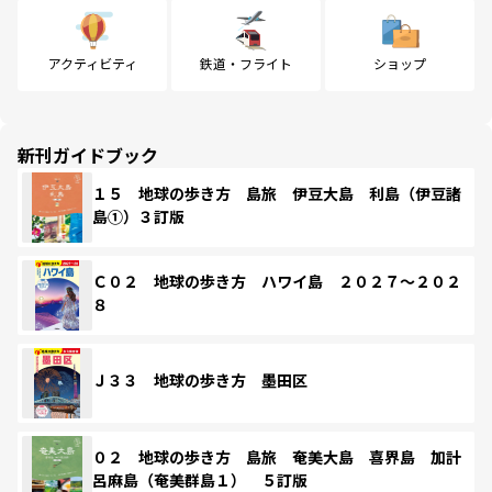
アクティビティ
鉄道・フライト
ショップ
新刊ガイドブック
１５ 地球の歩き方 島旅 伊豆大島 利島（伊豆諸
島①）３訂版
Ｃ０２ 地球の歩き方 ハワイ島 ２０２７～２０２
８
Ｊ３３ 地球の歩き方 墨田区
０２ 地球の歩き方 島旅 奄美大島 喜界島 加計
呂麻島（奄美群島１） ５訂版