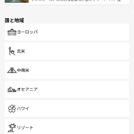
ける。 なお、新着のタイ情報は
コンテンツ一覧
を参照して
そう。 なお、新着の香港情報は
コンテンツ一覧
を参照して
と伝統を感じられるエスニックタウン、多数の緑豊かな公
ほしい。
ほしい。
園や自然保護区など、自然が調和した近代的な景観と文化
の多様性あふれるカラフルな町は、どこを歩いても新しい
国と地域
発見がある。さらに、治安のよさや充実した公共交通機関
も、旅行者にとっては魅力的なポイント。グルメも豊富
で、ホーカーズは地元の風情を楽しめる外せないスポット
ヨーロッパ
だ。訪れる人を飽きさせないシンガポールで、多様な魅力
を体感しよう。 なお、新着のシンガポール情報は
コンテン
ツ一覧
を参照してほしい。
北米
中南米
オセアニア
ハワイ
リゾート