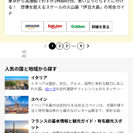
東京から高速船でわずか1時間45分。思い立ったらすぐに行け
る！ 想像を超えるスケールの火山島「伊豆大島」の完全ガイ
ド
詳細を見る
…
1
2
3
9
AD
AD
人気の国と地域から探す
イタリア
イタリアは歴史、文化、グルメ、自然と多彩な魅力にあふ
れた国。
ローマ
の古代遺跡やフィレンツェのルネッサンス
美術、ヴェネツィアの運河など、歴史あるスポットはもち
スペイン
ろん、トスカーナの美しい田園風景やアマルフィ海岸の絶
景など、自然景観も見逃せない。観光の合間には、本場の
イベリア半島のほぼ80％を占めるスペインは、太陽が降り
ピザやパスタなど、絶品のイタリア料理を堪能することも
注ぐ地中海沿岸から雄大なピレネー山脈まで、多彩な自然
できる。朝目覚めてから夜眠るまで、すべての瞬間を楽し
と文化が詰まったヨーロッパ屈指の旅行先だ。多様な地域
フランスの基本情報と観光ガイド・有名観光スポ
ませてくれるイタリアで、忘れられない旅をしてみよう！
文化が根付くこの国では、情熱的なフラメンコ、熱気あふ
なお、新着のイタリア情報は
コンテンツ一覧
を参照してほ
れる闘牛、そして美味しいタパスが生活の一部となってい
ット
しい。
る。首都マドリードの洗練された雰囲気や、バルセロナの
フランスは、世界中の旅行者を魅了し続けるヨーロッパ屈