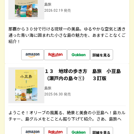
島旅
2026.02.19 発売
那覇から３０分で行ける琉球一の美島。ゆるやかな空気と透き
通った青い海に囲まれた小さな島の魅力を、あますことなくご
紹介！
詳細を見る
１３ 地球の歩き方 島旅 小豆島
（瀬戸内の島々①） ３訂版
島旅
2025.06.30 発売
ようこそ！オリーブの風薫る、絶景と美食の小豆島へ！島カル
チャー、島グルメをとことん掘り下げて紹介。さあ、島旅へ
詳細を見る