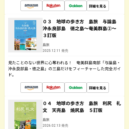
詳細を見る
０３ 地球の歩き方 島旅 与論島
沖永良部島 徳之島～奄美群島②～
３訂版
島旅
2025.12.11 発売
見たことのない世界に心奪われる！ 奄美群島南部「与論島・
沖永良部島・徳之島」の三島だけをフィーチャーした完全ガイ
ド。
詳細を見る
０４ 地球の歩き方 島旅 利尻 礼
文 天売島 焼尻島 ５訂版
島旅
2026.02.13 発売