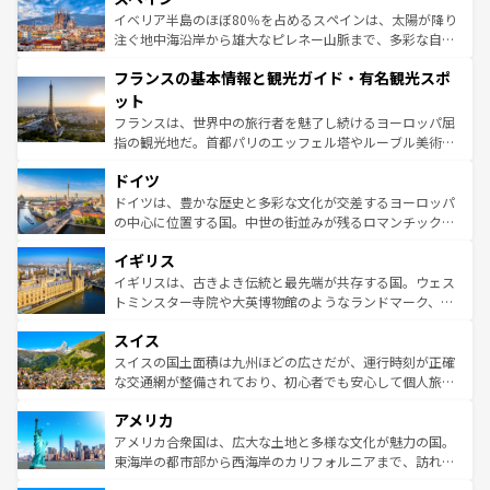
景など、自然景観も見逃せない。観光の合間には、本場の
イベリア半島のほぼ80％を占めるスペインは、太陽が降り
ピザやパスタなど、絶品のイタリア料理を堪能することも
注ぐ地中海沿岸から雄大なピレネー山脈まで、多彩な自然
できる。朝目覚めてから夜眠るまで、すべての瞬間を楽し
と文化が詰まったヨーロッパ屈指の旅行先だ。多様な地域
フランスの基本情報と観光ガイド・有名観光スポ
ませてくれるイタリアで、忘れられない旅をしてみよう！
文化が根付くこの国では、情熱的なフラメンコ、熱気あふ
なお、新着のイタリア情報は
コンテンツ一覧
を参照してほ
れる闘牛、そして美味しいタパスが生活の一部となってい
ット
しい。
る。首都マドリードの洗練された雰囲気や、バルセロナの
フランスは、世界中の旅行者を魅了し続けるヨーロッパ屈
アートに溢れた街角から、地方では古代ローマ遺跡や中世
指の観光地だ。首都パリのエッフェル塔やルーブル美術館
の城塞都市、穏やかなビーチリゾートまで多彩な表情を見
といった象徴的なスポットから、田舎町の古風な美しさま
せる。地方によって風土や気候が異なるスペインはその個
ドイツ
で、幅広い魅力が詰まっている。華麗な宮殿、歴史的な大
性で訪れる人を魅了する。 なお、新着のスペイン情報は
コ
聖堂、美しいビーチ、そして豊かな自然が、訪れる者を心
ドイツは、豊かな歴史と多彩な文化が交差するヨーロッパ
ンテンツ一覧
を参照してほしい。
から魅了する。また、フランスは美食の国としても知ら
の中心に位置する国。中世の街並みが残るロマンチック街
れ、フランス料理はユネスコ無形文化遺産にも登録されて
道から、未来を先取りするようなモダンな都市まで多様な
イギリス
いる。シャンパンの発祥地であるランス、プロヴァンスの
顔を持つこの国は、どこを歩いても飽きることがない。ベ
香り高いラベンダー畑など、多彩な楽しみ方が可能だ。さ
ルリンの文化的活気、バイエルン州のアルプスの絶景、そ
イギリスは、古きよき伝統と最先端が共存する国。ウェス
らに、パリ以外の地域にも魅力が溢れており、どの街角に
してライン川沿いのワイン畑といった風景は必見。ビール
トミンスター寺院や大英博物館のようなランドマーク、歴
も豊かな歴史と文化が息づいている。パリ以外の個性あふ
とソーセージを味わいながら地元の人と過ごす楽しい時間
史ある大学都市、美しい丘陵地帯や牧歌的な風景など、エ
れる地方に足を運ぶとそれぞれで全く異なる文化を体験で
スイス
は、お酒好きな人にはぜひ体験してほしい。 なお、新着の
リアごとに異なる魅力がある。また、優雅なアフタヌーン
きるだろう。 なお、新着のフランス情報は
コンテンツ一覧
ドイツ情報は
コンテンツ一覧
を参照してほしい。
ティー、ビール好きにはたまらない英国パブ、サッカー観
スイスの国土面積は九州ほどの広さだが、運行時刻が正確
を参照してほしい。
戦など、本場だからこそできる体験も豊富。イギリスを旅
な交通網が整備されており、初心者でも安心して個人旅行
して楽しみつくそう。 なお、新着のイギリス情報は
コンテ
を楽しめる。日本同様に時刻表どおりの旅が可能だ。中世
アメリカ
ンツ一覧
を参照してほしい。
の建物がそのまま残る町や、スイスならではのユニークな
博物館もあり、アルプス観光だけでなく町歩きも満喫する
アメリカ合衆国は、広大な土地と多様な文化が魅力の国。
ことができる。国民の所得が高いため物価も高いが、旅行
東海岸の都市部から西海岸のカリフォルニアまで、訪れる
者向けの交通パス提供のサービスもあり、うまく活用すれ
場所ごとに異なる風景と体験が待っている。ニューヨーク