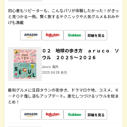
初心者もリピーターも、こんなパリが体験したかった！がきっ
と見つかる一冊。賢く旅するテクニックや人気グルメ＆おみや
げも満載
詳細を見る
０２ 地球の歩き方 ａｒｕｃｏ ソ
ウル ２０２５～２０２６
aruco 海外
2025.04.28 発売
最旬グルメに注目タウンの街歩き、ドラマロケ地、コスメ、Ｋ
－ＰＯＰ推し活もアップデート。進化しつづけるソウルを総ま
とめ！
詳細を見る