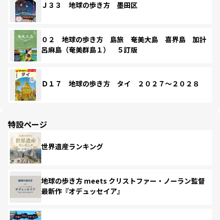
Ｊ３３ 地球の歩き方 墨田区
０２ 地球の歩き方 島旅 奄美大島 喜界島 加計
呂麻島（奄美群島１） ５訂版
Ｄ１７ 地球の歩き方 タイ ２０２７～２０２８
特設ページ
世界遺産ランキング
地球の歩き方 meets クリストファー・ノーラン監督
最新作『オデュッセイア』