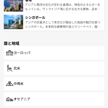
ひ現地で味わいたい。どの地域を訪れてもあたたかい人々
帯で自然と触れ合い、南部ではプーケットやクラビの美し
アジアと西洋の文化が交わる香港は、特有のエネルギーを
が旅行者を迎えてくれるので、きっと忘れられない旅にな
いビーチでリゾート気分を楽しむことができる。タイ料理
もっている。ヴィクトリア湾に広がる壮大な景色、近未来
るはずだ。 なお、新着のベトナム情報は
コンテンツ一覧
を
は世界的に有名で、屋台から高級レストランまで味覚を刺
的なアートスポット、そして歴史と現代が融合した町並
参照してほしい。
シンガポール
激する。気候は一年中温暖で、どの季節にも異なる楽しみ
み、どこを訪れても感動するはず。観光スポットが密集し
が待っている。親しみやすいタイの人々、仏教を中心とし
ており、効率よく見どころを回れるのも魅力。息をのむよ
アジアの交差点として多文化が融合した独自の魅力を放つ
た文化、そして多様な観光資源が、訪れる旅人を魅了し続
うな絶景から文化的な体験まで、香港を存分に楽しみ尽く
シンガポール。未来的な建築物が並ぶマリーナベイ、歴史
ける。 なお、新着のタイ情報は
コンテンツ一覧
を参照して
そう。 なお、新着の香港情報は
コンテンツ一覧
を参照して
と伝統を感じられるエスニックタウン、多数の緑豊かな公
ほしい。
ほしい。
園や自然保護区など、自然が調和した近代的な景観と文化
の多様性あふれるカラフルな町は、どこを歩いても新しい
国と地域
発見がある。さらに、治安のよさや充実した公共交通機関
も、旅行者にとっては魅力的なポイント。グルメも豊富
で、ホーカーズは地元の風情を楽しめる外せないスポット
ヨーロッパ
だ。訪れる人を飽きさせないシンガポールで、多様な魅力
を体感しよう。 なお、新着のシンガポール情報は
コンテン
ツ一覧
を参照してほしい。
北米
中南米
オセアニア