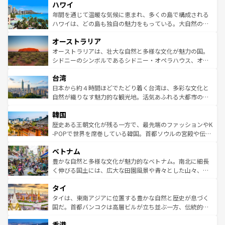
ハワイ
ば市内交通費無料で観光を楽しむこともできる。 なお、新
のような巨大都市は、観光、ショッピング、エンターテイ
着のスイス情報は
コンテンツ一覧
を参照してほしい。
ンメントが詰まった刺激的なスポットだ。一方、アメリカ
年間を通じて温暖な気候に恵まれ、多くの島で構成される
西部には大自然が広がり、グランドキャニオンやイエロー
ハワイは、どの島も独自の魅力をもっている。大自然の神
ストーン国立公園といった絶景が堪能できる。さらに、南
秘を感じたいなら、火山が生み出した壮大な景観を誇るハ
オーストラリア
部のニューオーリンズでは、音楽と美食が融合した独特の
ワイ島は見逃せない。また、定番の観光地といえばオアフ
文化が魅力。旅行者はアメリカの各地域で異なる魅力を楽
島だが、静かな自然を求めるならマウイ島やカウアイ島が
オーストラリアは、壮大な自然と多様な文化が魅力の国。
しみながら、その多様性と豊かな歴史を感じることができ
おすすめ。エメラルドグリーンに輝く海をはじめ、豊かな
シドニーのシンボルであるシドニー・オペラハウス、オー
るだろう。車でのロードトリップや列車の旅も、アメリカ
文化や歴史が息づいている。「アロハスピリット」と呼ば
ストラリア東海岸北部に広がる大サンゴ礁地帯グレートバ
ならではの贅沢な旅のスタイルだ。 なお、新着のアメリカ
台湾
れるおもてなしの心で訪れる人々を迎えてくれるハワイの
リアリーフや大陸中央部にそびえるウルル（エアーズロッ
情報は
コンテンツ一覧
を参照してほしい。
人々、おいしいローカルフードやハワイアンミュージッ
ク）、タスマニアの美しい原生林やケアンズの熱帯雨林な
日本から約４時間ほどでたどり着く台湾は、多彩な文化と
ク、伝統的なフラダンスなど、すべてがハワイの魅力を彩
ど、見どころがたくさん。また、カフェやワイン、オージ
自然が織りなす魅力的な観光地。活気あふれる大都市の台
っている。訪れるたびに新しい発見と感動が待っているハ
ービーフなどの食文化も豊かで、美味しいものであふれて
北やノスタルジックな町並みが人気な九份（ジォウフェ
ワイを、存分に味わってほしい。 なお、新着のハワイ情報
韓国
いる。アクティビティも充実しており、サーフィンやダイ
ン）、静ひつな山岳地帯である台湾東部など、都市の喧騒
は
コンテンツ一覧
を参照してほしい。
ビング、ハイキングなど、アウトドア好きにはたまらな
と山間の静けさが共存しており、訪れる人に新しい発見と
歴史ある王朝文化が残る一方で、最先端のファッションやK
い。オーストラリアの多彩な魅力を存分に味わいつくそ
驚きをもたらしてくれる。また、奥深い台湾の食文化も魅
-POPで世界を席巻している韓国。首都ソウルの宮殿や伝統
う。 なお、新着のオーストラリア情報は
コンテンツ一覧
を
力で、夜市などの屋台グルメから高級料理、ヘルシーで美
家屋が並ぶエリアでは韓国の歴史と文化に浸ることがで
参照してほしい。
ベトナム
容にもいいと評判のスイーツなど、バラエティ豊かな料理
き、地方に足を延ばせば四季折々の自然美を楽しむことが
が味わえる。 なお、新着の台湾情報は
コンテンツ一覧
を参
できる。そして、キムチや焼肉、絶品のストリートフード
豊かな自然と多様な文化が魅力的なベトナム。南北に細長
照してほしい。
まで、さまざまな韓国料理が待っている。夜には、韓国な
く伸びる国土には、広大な田園風景や青々とした山々、世
らではのナイトライフも堪能できる。あたたかいホスピタ
界遺産に登録された壮大な自然景観が点在し、都市部では
タイ
リティに包まれながら、韓国の多彩な魅力を心ゆくまで味
急速な発展と共に伝統が息づく。ハノイの古い町並みやホ
わってみてほしい。 なお、新着の韓国情報は
コンテンツ一
ーチミン市のフランス統治時代の建物も、独特の雰囲気を
タイは、東南アジアに位置する豊かな自然と歴史が息づく
覧
を参照してほしい。
醸し出している。また、バラエティの豊かさとおいしさで
国だ。首都バンコクは高層ビルが立ち並ぶ一方、伝統的な
世界中の食通を魅了してやまないベトナム料理も魅力のひ
寺院や市場がいたるところに点在し、古きよき文化と現代
香港
とつ。フォーやバインミー、ベトナムコーヒーなどは、ぜ
の活気が交差している。北部ではチェンマイなどの山岳地