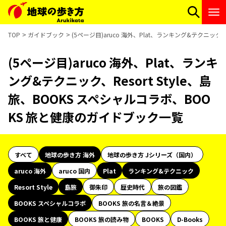
TOP
ガイドブック
(5ページ目)aruco 海外、Plat、ランキング&テクニック、
(5ページ目)aruco 海外、Plat、ランキ
ング&テクニック、Resort Style、島
旅、BOOKS スペシャルコラボ、BOO
KS 旅と健康のガイドブック一覧
すべて
地球の歩き方 海外
地球の歩き方 Jシリーズ（国内）
aruco 海外
aruco 国内
Plat
ランキング&テクニック
Resort Style
島旅
御朱印
歴史時代
旅の図鑑
BOOKS スペシャルコラボ
BOOKS 旅の名言＆絶景
BOOKS 旅と健康
BOOKS 旅の読み物
BOOKS
D-Books