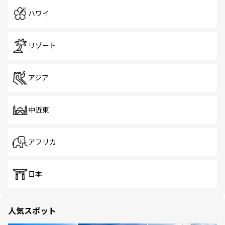
ハワイ
リゾート
アジア
中近東
アフリカ
日本
人気スポット