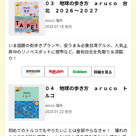
０３ 地球の歩き方 ａｒｕｃｏ 台
北 ２０２６～２０２７
aruco 海外
2025.07.18 発売
いま話題の街歩きプランや、安うま＆必食台湾グルメ、人気上
昇中のリノベスポットに夜市など、最旬台北を先取り＆深掘
り！
詳細を見る
０４ 地球の歩き方 ａｒｕｃｏ ト
ルコ
aruco 海外
2020.01.22 発売
初めてのトルコでもやりたいことは全部やらなきゃ！ 憧れの