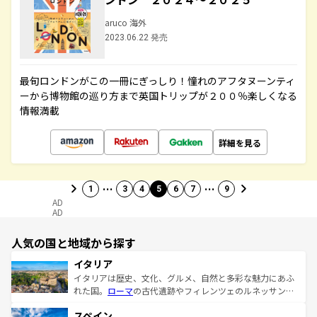
aruco 海外
2023.06.22 発売
最旬ロンドンがこの一冊にぎっしり！憧れのアフタヌーンティ
ーから博物館の巡り方まで英国トリップが２００％楽しくなる
情報満載
詳細を見る
…
…
1
3
4
5
6
7
9
AD
AD
人気の国と地域から探す
イタリア
イタリアは歴史、文化、グルメ、自然と多彩な魅力にあふ
れた国。
ローマ
の古代遺跡やフィレンツェのルネッサンス
美術、ヴェネツィアの運河など、歴史あるスポットはもち
スペイン
ろん、トスカーナの美しい田園風景やアマルフィ海岸の絶