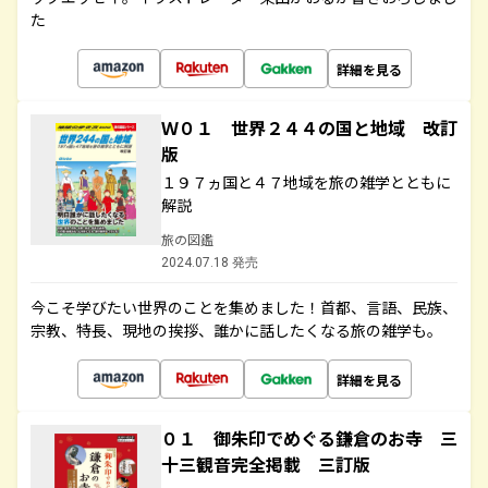
た
詳細を見る
Ｗ０１ 世界２４４の国と地域 改訂
版
１９７ヵ国と４７地域を旅の雑学とともに
解説
旅の図鑑
2024.07.18 発売
今こそ学びたい世界のことを集めました！首都、言語、民族、
宗教、特長、現地の挨拶、誰かに話したくなる旅の雑学も。
詳細を見る
０１ 御朱印でめぐる鎌倉のお寺 三
十三観音完全掲載 三訂版