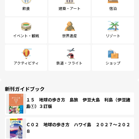
飲食
建築・アート
宿泊
イベント・観戦
世界遺産
リゾート
アクティビティ
鉄道・フライト
ショップ
新刊ガイドブック
１５ 地球の歩き方 島旅 伊豆大島 利島（伊豆諸
島①）３訂版
Ｃ０２ 地球の歩き方 ハワイ島 ２０２７～２０２
８