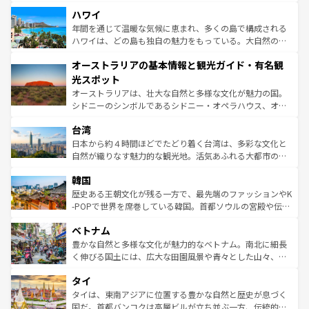
場所ごとに異なる風景と体験が待っている。ニューヨーク
着のスイス情報は
コンテンツ一覧
を参照してほしい。
ハワイ
のような巨大都市は、観光、ショッピング、エンターテイ
ンメントが詰まった刺激的なスポットだ。一方、アメリカ
年間を通じて温暖な気候に恵まれ、多くの島で構成される
西部には大自然が広がり、グランドキャニオンやイエロー
ハワイは、どの島も独自の魅力をもっている。大自然の神
ストーン国立公園といった絶景が堪能できる。さらに、南
秘を感じたいなら、火山が生み出した壮大な景観を誇るハ
オーストラリアの基本情報と観光ガイド・有名観
部のニューオーリンズでは、音楽と美食が融合した独特の
ワイ島は見逃せない。また、定番の観光地といえばオアフ
文化が魅力。旅行者はアメリカの各地域で異なる魅力を楽
島だが、静かな自然を求めるならマウイ島やカウアイ島が
光スポット
しみながら、その多様性と豊かな歴史を感じることができ
おすすめ。エメラルドグリーンに輝く海をはじめ、豊かな
オーストラリアは、壮大な自然と多様な文化が魅力の国。
るだろう。車でのロードトリップや列車の旅も、アメリカ
文化や歴史が息づいている。「アロハスピリット」と呼ば
シドニーのシンボルであるシドニー・オペラハウス、オー
ならではの贅沢な旅のスタイルだ。 なお、新着のアメリカ
れるおもてなしの心で訪れる人々を迎えてくれるハワイの
ストラリア東海岸北部に広がる大サンゴ礁地帯グレートバ
情報は
コンテンツ一覧
を参照してほしい。
人々、おいしいローカルフードやハワイアンミュージッ
台湾
リアリーフや大陸中央部にそびえるウルル（エアーズロッ
ク、伝統的なフラダンスなど、すべてがハワイの魅力を彩
ク）、タスマニアの美しい原生林やケアンズの熱帯雨林な
日本から約４時間ほどでたどり着く台湾は、多彩な文化と
っている。訪れるたびに新しい発見と感動が待っているハ
ど、見どころがたくさん。また、カフェやワイン、オージ
自然が織りなす魅力的な観光地。活気あふれる大都市の台
ワイを、存分に味わってほしい。 なお、新着のハワイ情報
ービーフなどの食文化も豊かで、美味しいものであふれて
北やノスタルジックな町並みが人気な九份（ジォウフェ
は
コンテンツ一覧
を参照してほしい。
韓国
いる。アクティビティも充実しており、サーフィンやダイ
ン）、静ひつな山岳地帯である台湾東部など、都市の喧騒
ビング、ハイキングなど、アウトドア好きにはたまらな
と山間の静けさが共存しており、訪れる人に新しい発見と
歴史ある王朝文化が残る一方で、最先端のファッションやK
い。オーストラリアの多彩な魅力を存分に味わいつくそ
驚きをもたらしてくれる。また、奥深い台湾の食文化も魅
-POPで世界を席巻している韓国。首都ソウルの宮殿や伝統
う。 なお、新着のオーストラリア情報は
コンテンツ一覧
を
力で、夜市などの屋台グルメから高級料理、ヘルシーで美
家屋が並ぶエリアでは韓国の歴史と文化に浸ることがで
参照してほしい。
ベトナム
容にもいいと評判のスイーツなど、バラエティ豊かな料理
き、地方に足を延ばせば四季折々の自然美を楽しむことが
が味わえる。 なお、新着の台湾情報は
コンテンツ一覧
を参
できる。そして、キムチや焼肉、絶品のストリートフード
豊かな自然と多様な文化が魅力的なベトナム。南北に細長
照してほしい。
まで、さまざまな韓国料理が待っている。夜には、韓国な
く伸びる国土には、広大な田園風景や青々とした山々、世
らではのナイトライフも堪能できる。あたたかいホスピタ
界遺産に登録された壮大な自然景観が点在し、都市部では
タイ
リティに包まれながら、韓国の多彩な魅力を心ゆくまで味
急速な発展と共に伝統が息づく。ハノイの古い町並みやホ
わってみてほしい。 なお、新着の韓国情報は
コンテンツ一
ーチミン市のフランス統治時代の建物も、独特の雰囲気を
タイは、東南アジアに位置する豊かな自然と歴史が息づく
覧
を参照してほしい。
醸し出している。また、バラエティの豊かさとおいしさで
国だ。首都バンコクは高層ビルが立ち並ぶ一方、伝統的な