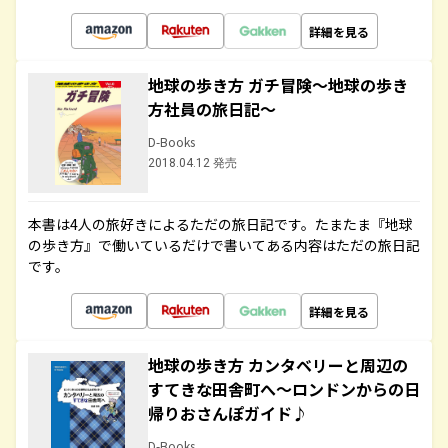
詳細を見る
地球の歩き方 ガチ冒険～地球の歩き
方社員の旅日記～
D-Books
2018.04.12 発売
本書は4人の旅好きによるただの旅日記です。たまたま『地球
の歩き方』で働いているだけで書いてある内容はただの旅日記
です。
詳細を見る
地球の歩き方 カンタベリーと周辺の
すてきな田舎町へ～ロンドンからの日
帰りおさんぽガイド♪
D-Books