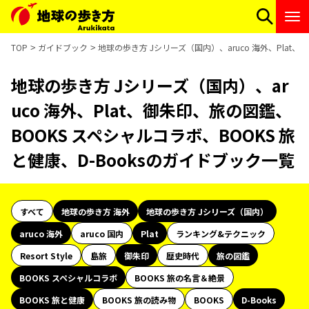
TOP
ガイドブック
地球の歩き方 Jシリーズ（国内）、aruco 海外、Plat、
地球の歩き方 Jシリーズ（国内）、ar
uco 海外、Plat、御朱印、旅の図鑑、
BOOKS スペシャルコラボ、BOOKS 旅
と健康、D-Booksのガイドブック一覧
すべて
地球の歩き方 海外
地球の歩き方 Jシリーズ（国内）
aruco 海外
aruco 国内
Plat
ランキング&テクニック
Resort Style
島旅
御朱印
歴史時代
旅の図鑑
BOOKS スペシャルコラボ
BOOKS 旅の名言＆絶景
BOOKS 旅と健康
BOOKS 旅の読み物
BOOKS
D-Books