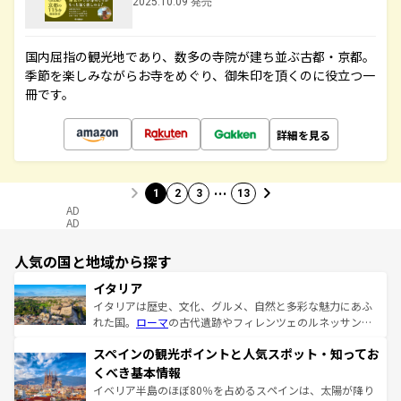
2025.10.09 発売
国内屈指の観光地であり、数多の寺院が建ち並ぶ古都・京都。
季節を楽しみながらお寺をめぐり、御朱印を頂くのに役立つ一
冊です。
詳細を見る
…
1
2
3
13
AD
AD
人気の国と地域から探す
イタリア
イタリアは歴史、文化、グルメ、自然と多彩な魅力にあふ
れた国。
ローマ
の古代遺跡やフィレンツェのルネッサンス
美術、ヴェネツィアの運河など、歴史あるスポットはもち
スペインの観光ポイントと人気スポット・知ってお
ろん、トスカーナの美しい田園風景やアマルフィ海岸の絶
景など、自然景観も見逃せない。観光の合間には、本場の
くべき基本情報
ピザやパスタなど、絶品のイタリア料理を堪能することも
イベリア半島のほぼ80％を占めるスペインは、太陽が降り