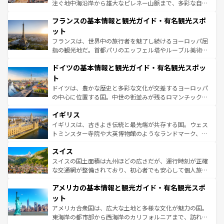
できる。朝目覚めてから夜眠るまで、すべての瞬間を楽し
注ぐ地中海沿岸から雄大なピレネー山脈まで、多彩な自然
ませてくれるイタリアで、忘れられない旅をしてみよう！
と文化が詰まったヨーロッパ屈指の旅行先だ。多様な地域
なお、新着のイタリア情報は
コンテンツ一覧
を参照してほ
フランスの基本情報と観光ガイド・有名観光スポ
文化が根付くこの国では、情熱的なフラメンコ、熱気あふ
しい。
れる闘牛、そして美味しいタパスが生活の一部となってい
ット
る。首都マドリードの洗練された雰囲気や、バルセロナの
フランスは、世界中の旅行者を魅了し続けるヨーロッパ屈
アートに溢れた街角から、地方では古代ローマ遺跡や中世
指の観光地だ。首都パリのエッフェル塔やルーブル美術館
の城塞都市、穏やかなビーチリゾートまで多彩な表情を見
といった象徴的なスポットから、田舎町の古風な美しさま
せる。地方によって風土や気候が異なるスペインはその個
ドイツの基本情報と観光ガイド・有名観光スポッ
で、幅広い魅力が詰まっている。華麗な宮殿、歴史的な大
性で訪れる人を魅了する。 なお、新着のスペイン情報は
コ
聖堂、美しいビーチ、そして豊かな自然が、訪れる者を心
ト
ンテンツ一覧
を参照してほしい。
から魅了する。また、フランスは美食の国としても知ら
ドイツは、豊かな歴史と多彩な文化が交差するヨーロッパ
れ、フランス料理はユネスコ無形文化遺産にも登録されて
の中心に位置する国。中世の街並みが残るロマンチック街
いる。シャンパンの発祥地であるランス、プロヴァンスの
道から、未来を先取りするようなモダンな都市まで多様な
香り高いラベンダー畑など、多彩な楽しみ方が可能だ。さ
イギリス
顔を持つこの国は、どこを歩いても飽きることがない。ベ
らに、パリ以外の地域にも魅力が溢れており、どの街角に
ルリンの文化的活気、バイエルン州のアルプスの絶景、そ
イギリスは、古きよき伝統と最先端が共存する国。ウェス
も豊かな歴史と文化が息づいている。パリ以外の個性あふ
してライン川沿いのワイン畑といった風景は必見。ビール
トミンスター寺院や大英博物館のようなランドマーク、歴
れる地方に足を運ぶとそれぞれで全く異なる文化を体験で
とソーセージを味わいながら地元の人と過ごす楽しい時間
史ある大学都市、美しい丘陵地帯や牧歌的な風景など、エ
きるだろう。 なお、新着のフランス情報は
コンテンツ一覧
スイス
は、お酒好きな人にはぜひ体験してほしい。 なお、新着の
リアごとに異なる魅力がある。また、優雅なアフタヌーン
を参照してほしい。
ドイツ情報は
コンテンツ一覧
を参照してほしい。
ティー、ビール好きにはたまらない英国パブ、サッカー観
スイスの国土面積は九州ほどの広さだが、運行時刻が正確
戦など、本場だからこそできる体験も豊富。イギリスを旅
な交通網が整備されており、初心者でも安心して個人旅行
して楽しみつくそう。 なお、新着のイギリス情報は
コンテ
を楽しめる。日本同様に時刻表どおりの旅が可能だ。中世
アメリカの基本情報と観光ガイド・有名観光スポ
ンツ一覧
を参照してほしい。
の建物がそのまま残る町や、スイスならではのユニークな
博物館もあり、アルプス観光だけでなく町歩きも満喫する
ット
ことができる。国民の所得が高いため物価も高いが、旅行
アメリカ合衆国は、広大な土地と多様な文化が魅力の国。
者向けの交通パス提供のサービスもあり、うまく活用すれ
東海岸の都市部から西海岸のカリフォルニアまで、訪れる
ば市内交通費無料で観光を楽しむこともできる。 なお、新