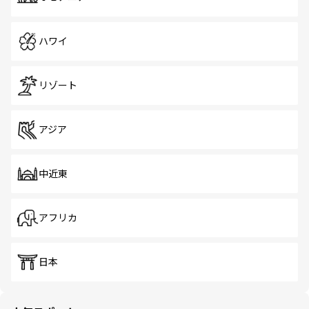
ハワイ
リゾート
アジア
中近東
アフリカ
日本