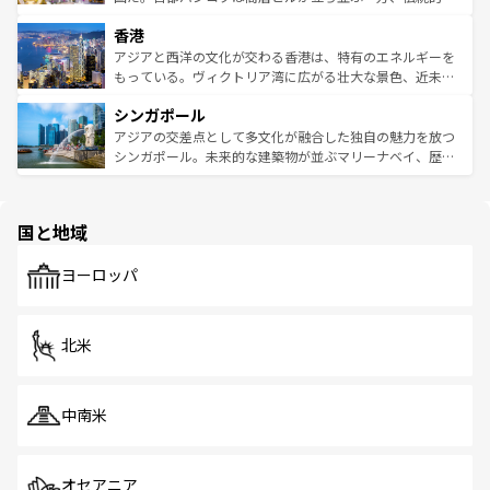
世界中の食通を魅了してやまないベトナム料理も魅力のひ
寺院や市場がいたるところに点在し、古きよき文化と現代
香港
とつ。フォーやバインミー、ベトナムコーヒーなどは、ぜ
の活気が交差している。北部ではチェンマイなどの山岳地
ひ現地で味わいたい。どの地域を訪れてもあたたかい人々
帯で自然と触れ合い、南部ではプーケットやクラビの美し
アジアと西洋の文化が交わる香港は、特有のエネルギーを
が旅行者を迎えてくれるので、きっと忘れられない旅にな
いビーチでリゾート気分を楽しむことができる。タイ料理
もっている。ヴィクトリア湾に広がる壮大な景色、近未来
るはずだ。 なお、新着のベトナム情報は
コンテンツ一覧
を
は世界的に有名で、屋台から高級レストランまで味覚を刺
的なアートスポット、そして歴史と現代が融合した町並
参照してほしい。
シンガポール
激する。気候は一年中温暖で、どの季節にも異なる楽しみ
み、どこを訪れても感動するはず。観光スポットが密集し
が待っている。親しみやすいタイの人々、仏教を中心とし
ており、効率よく見どころを回れるのも魅力。息をのむよ
アジアの交差点として多文化が融合した独自の魅力を放つ
た文化、そして多様な観光資源が、訪れる旅人を魅了し続
うな絶景から文化的な体験まで、香港を存分に楽しみ尽く
シンガポール。未来的な建築物が並ぶマリーナベイ、歴史
ける。 なお、新着のタイ情報は
コンテンツ一覧
を参照して
そう。 なお、新着の香港情報は
コンテンツ一覧
を参照して
と伝統を感じられるエスニックタウン、多数の緑豊かな公
ほしい。
ほしい。
園や自然保護区など、自然が調和した近代的な景観と文化
の多様性あふれるカラフルな町は、どこを歩いても新しい
国と地域
発見がある。さらに、治安のよさや充実した公共交通機関
も、旅行者にとっては魅力的なポイント。グルメも豊富
で、ホーカーズは地元の風情を楽しめる外せないスポット
ヨーロッパ
だ。訪れる人を飽きさせないシンガポールで、多様な魅力
を体感しよう。 なお、新着のシンガポール情報は
コンテン
ツ一覧
を参照してほしい。
北米
中南米
オセアニア