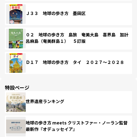
Ｊ３３ 地球の歩き方 墨田区
０２ 地球の歩き方 島旅 奄美大島 喜界島 加計
呂麻島（奄美群島１） ５訂版
Ｄ１７ 地球の歩き方 タイ ２０２７～２０２８
特設ページ
世界遺産ランキング
地球の歩き方 meets クリストファー・ノーラン監督
最新作『オデュッセイア』