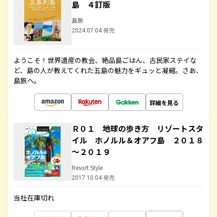
島 ４訂版
島旅
2024.07.04 発売
ようこそ！世界遺産の教会、絶品島ごはん、古民家ステイな
ど、島の人が教えてくれた五島の魅力をギュッと凝縮。さあ、
島旅へ。
詳細を見る
Ｒ０１ 地球の歩き方 リゾートスタ
イル ホノルル＆オアフ島 ２０１８
～２０１９
Resort Style
2017.10.04 発売
当社在庫切れ