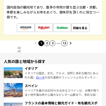
国内屈指の観光地であり、数多の寺院が建ち並ぶ古都・京都。
季節を楽しみながらお寺をめぐり、御朱印を頂くのに役立つ一
冊です。
詳細を見る
…
1
2
3
12
AD
AD
人気の国と地域から探す
イタリア
イタリアは歴史、文化、グルメ、自然と多彩な魅力にあふ
れた国。
ローマ
の古代遺跡やフィレンツェのルネッサンス
美術、ヴェネツィアの運河など、歴史あるスポットはもち
スペイン
ろん、トスカーナの美しい田園風景やアマルフィ海岸の絶
景など、自然景観も見逃せない。観光の合間には、本場の
イベリア半島のほぼ80％を占めるスペインは、太陽が降り
ピザやパスタなど、絶品のイタリア料理を堪能することも
注ぐ地中海沿岸から雄大なピレネー山脈まで、多彩な自然
できる。朝目覚めてから夜眠るまで、すべての瞬間を楽し
と文化が詰まったヨーロッパ屈指の旅行先だ。多様な地域
フランスの基本情報と観光ガイド・有名観光スポ
ませてくれるイタリアで、忘れられない旅をしてみよう！
文化が根付くこの国では、情熱的なフラメンコ、熱気あふ