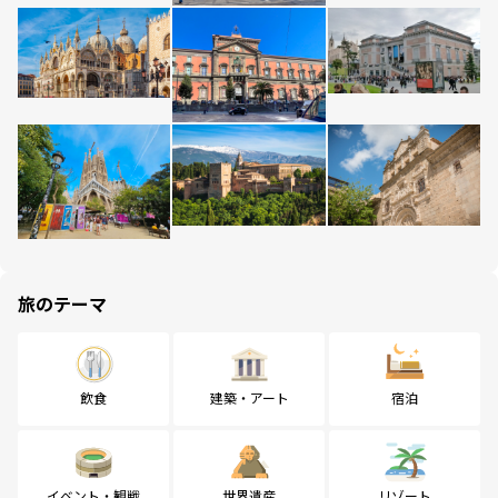
旅のテーマ
飲食
建築・アート
宿泊
イベント・観戦
世界遺産
リゾート