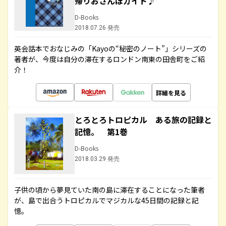
帰りおさんぽガイド♪
D-Books
2018.07.26 発売
英会話本でおなじみの「Kayoの“秘密のノート”」シリーズの
著者が、今度は自分の滞在するロンドン南東の田舎町をご紹
介！
詳細を見る
とろとろトロピカル ある旅の記録と
記憶。 第1巻
D-Books
2018.03.29 発売
子供の頃から夢見ていた南の島に滞在することになった筆者
が、島で出合うトロピカルでマジカルな45日間の記録と記
憶。