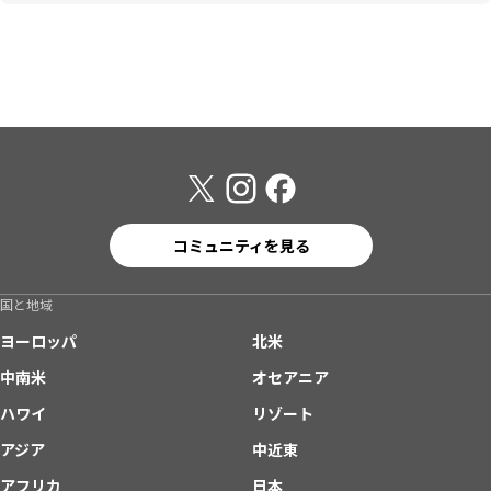
コミュニティを見る
国と地域
ヨーロッパ
北米
中南米
オセアニア
ハワイ
リゾート
アジア
中近東
アフリカ
日本