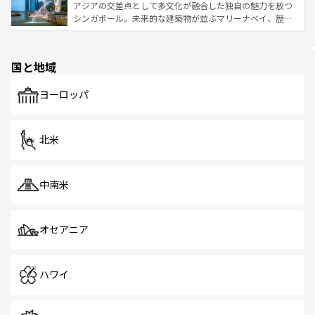
が待っている。親しみやすいタイの人々、仏教を中心とし
ており、効率よく見どころを回れるのも魅力。息をのむよ
アジアの交差点として多文化が融合した独自の魅力を放つ
た文化、そして多様な観光資源が、訪れる旅人を魅了し続
うな絶景から文化的な体験まで、香港を存分に楽しみ尽く
シンガポール。未来的な建築物が並ぶマリーナベイ、歴史
ける。 なお、新着のタイ情報は
コンテンツ一覧
を参照して
そう。 なお、新着の香港情報は
コンテンツ一覧
を参照して
と伝統を感じられるエスニックタウン、多数の緑豊かな公
ほしい。
ほしい。
園や自然保護区など、自然が調和した近代的な景観と文化
の多様性あふれるカラフルな町は、どこを歩いても新しい
国と地域
発見がある。さらに、治安のよさや充実した公共交通機関
も、旅行者にとっては魅力的なポイント。グルメも豊富
で、ホーカーズは地元の風情を楽しめる外せないスポット
ヨーロッパ
だ。訪れる人を飽きさせないシンガポールで、多様な魅力
を体感しよう。 なお、新着のシンガポール情報は
コンテン
ツ一覧
を参照してほしい。
北米
中南米
オセアニア
ハワイ