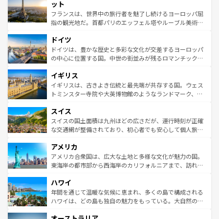
なお、新着のイタリア情報は
コンテンツ一覧
を参照してほ
れる闘牛、そして美味しいタパスが生活の一部となってい
ット
しい。
る。首都マドリードの洗練された雰囲気や、バルセロナの
フランスは、世界中の旅行者を魅了し続けるヨーロッパ屈
アートに溢れた街角から、地方では古代ローマ遺跡や中世
指の観光地だ。首都パリのエッフェル塔やルーブル美術館
の城塞都市、穏やかなビーチリゾートまで多彩な表情を見
といった象徴的なスポットから、田舎町の古風な美しさま
せる。地方によって風土や気候が異なるスペインはその個
ドイツ
で、幅広い魅力が詰まっている。華麗な宮殿、歴史的な大
性で訪れる人を魅了する。 なお、新着のスペイン情報は
コ
聖堂、美しいビーチ、そして豊かな自然が、訪れる者を心
ドイツは、豊かな歴史と多彩な文化が交差するヨーロッパ
ンテンツ一覧
を参照してほしい。
から魅了する。また、フランスは美食の国としても知ら
の中心に位置する国。中世の街並みが残るロマンチック街
れ、フランス料理はユネスコ無形文化遺産にも登録されて
道から、未来を先取りするようなモダンな都市まで多様な
イギリス
いる。シャンパンの発祥地であるランス、プロヴァンスの
顔を持つこの国は、どこを歩いても飽きることがない。ベ
香り高いラベンダー畑など、多彩な楽しみ方が可能だ。さ
ルリンの文化的活気、バイエルン州のアルプスの絶景、そ
イギリスは、古きよき伝統と最先端が共存する国。ウェス
らに、パリ以外の地域にも魅力が溢れており、どの街角に
してライン川沿いのワイン畑といった風景は必見。ビール
トミンスター寺院や大英博物館のようなランドマーク、歴
も豊かな歴史と文化が息づいている。パリ以外の個性あふ
とソーセージを味わいながら地元の人と過ごす楽しい時間
史ある大学都市、美しい丘陵地帯や牧歌的な風景など、エ
れる地方に足を運ぶとそれぞれで全く異なる文化を体験で
スイス
は、お酒好きな人にはぜひ体験してほしい。 なお、新着の
リアごとに異なる魅力がある。また、優雅なアフタヌーン
きるだろう。 なお、新着のフランス情報は
コンテンツ一覧
ドイツ情報は
コンテンツ一覧
を参照してほしい。
ティー、ビール好きにはたまらない英国パブ、サッカー観
スイスの国土面積は九州ほどの広さだが、運行時刻が正確
を参照してほしい。
戦など、本場だからこそできる体験も豊富。イギリスを旅
な交通網が整備されており、初心者でも安心して個人旅行
して楽しみつくそう。 なお、新着のイギリス情報は
コンテ
を楽しめる。日本同様に時刻表どおりの旅が可能だ。中世
アメリカ
ンツ一覧
を参照してほしい。
の建物がそのまま残る町や、スイスならではのユニークな
博物館もあり、アルプス観光だけでなく町歩きも満喫する
アメリカ合衆国は、広大な土地と多様な文化が魅力の国。
ことができる。国民の所得が高いため物価も高いが、旅行
東海岸の都市部から西海岸のカリフォルニアまで、訪れる
者向けの交通パス提供のサービスもあり、うまく活用すれ
場所ごとに異なる風景と体験が待っている。ニューヨーク
ハワイ
ば市内交通費無料で観光を楽しむこともできる。 なお、新
のような巨大都市は、観光、ショッピング、エンターテイ
着のスイス情報は
コンテンツ一覧
を参照してほしい。
ンメントが詰まった刺激的なスポットだ。一方、アメリカ
年間を通じて温暖な気候に恵まれ、多くの島で構成される
西部には大自然が広がり、グランドキャニオンやイエロー
ハワイは、どの島も独自の魅力をもっている。大自然の神
ストーン国立公園といった絶景が堪能できる。さらに、南
秘を感じたいなら、火山が生み出した壮大な景観を誇るハ
オーストラリア
部のニューオーリンズでは、音楽と美食が融合した独特の
ワイ島は見逃せない。また、定番の観光地といえばオアフ