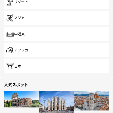
リゾート
アジア
中近東
アフリカ
日本
人気スポット