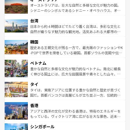
文化が魅力。旅行者はアメリカの各地域で異なる魅力を楽
島だが、静かな自然を求めるならマウイ島やカウアイ島が
オーストラリアは、壮大な自然と多様な文化が魅力の国。
しみながら、その多様性と豊かな歴史を感じることができ
おすすめ。エメラルドグリーンに輝く海をはじめ、豊かな
シドニーのシンボルであるシドニー・オペラハウス、オー
るだろう。車でのロードトリップや列車の旅も、アメリカ
文化や歴史が息づいている。「アロハスピリット」と呼ば
ストラリア東海岸北部に広がる大サンゴ礁地帯グレートバ
ならではの贅沢な旅のスタイルだ。 なお、新着のアメリカ
台湾
れるおもてなしの心で訪れる人々を迎えてくれるハワイの
リアリーフや大陸中央部にそびえるウルル（エアーズロッ
情報は
コンテンツ一覧
を参照してほしい。
人々、おいしいローカルフードやハワイアンミュージッ
ク）、タスマニアの美しい原生林やケアンズの熱帯雨林な
日本から約４時間ほどでたどり着く台湾は、多彩な文化と
ク、伝統的なフラダンスなど、すべてがハワイの魅力を彩
ど、見どころがたくさん。また、カフェやワイン、オージ
自然が織りなす魅力的な観光地。活気あふれる大都市の台
っている。訪れるたびに新しい発見と感動が待っているハ
ービーフなどの食文化も豊かで、美味しいものであふれて
北やノスタルジックな町並みが人気な九份（ジォウフェ
ワイを、存分に味わってほしい。 なお、新着のハワイ情報
韓国
いる。アクティビティも充実しており、サーフィンやダイ
ン）、静ひつな山岳地帯である台湾東部など、都市の喧騒
は
コンテンツ一覧
を参照してほしい。
ビング、ハイキングなど、アウトドア好きにはたまらな
と山間の静けさが共存しており、訪れる人に新しい発見と
歴史ある王朝文化が残る一方で、最先端のファッションやK
い。オーストラリアの多彩な魅力を存分に味わいつくそ
驚きをもたらしてくれる。また、奥深い台湾の食文化も魅
-POPで世界を席巻している韓国。首都ソウルの宮殿や伝統
う。 なお、新着のオーストラリア情報は
コンテンツ一覧
を
力で、夜市などの屋台グルメから高級料理、ヘルシーで美
家屋が並ぶエリアでは韓国の歴史と文化に浸ることがで
参照してほしい。
ベトナム
容にもいいと評判のスイーツなど、バラエティ豊かな料理
き、地方に足を延ばせば四季折々の自然美を楽しむことが
が味わえる。 なお、新着の台湾情報は
コンテンツ一覧
を参
できる。そして、キムチや焼肉、絶品のストリートフード
豊かな自然と多様な文化が魅力的なベトナム。南北に細長
照してほしい。
まで、さまざまな韓国料理が待っている。夜には、韓国な
く伸びる国土には、広大な田園風景や青々とした山々、世
らではのナイトライフも堪能できる。あたたかいホスピタ
界遺産に登録された壮大な自然景観が点在し、都市部では
タイ
リティに包まれながら、韓国の多彩な魅力を心ゆくまで味
急速な発展と共に伝統が息づく。ハノイの古い町並みやホ
わってみてほしい。 なお、新着の韓国情報は
コンテンツ一
ーチミン市のフランス統治時代の建物も、独特の雰囲気を
タイは、東南アジアに位置する豊かな自然と歴史が息づく
覧
を参照してほしい。
醸し出している。また、バラエティの豊かさとおいしさで
国だ。首都バンコクは高層ビルが立ち並ぶ一方、伝統的な
世界中の食通を魅了してやまないベトナム料理も魅力のひ
寺院や市場がいたるところに点在し、古きよき文化と現代
香港
とつ。フォーやバインミー、ベトナムコーヒーなどは、ぜ
の活気が交差している。北部ではチェンマイなどの山岳地
ひ現地で味わいたい。どの地域を訪れてもあたたかい人々
帯で自然と触れ合い、南部ではプーケットやクラビの美し
アジアと西洋の文化が交わる香港は、特有のエネルギーを
が旅行者を迎えてくれるので、きっと忘れられない旅にな
いビーチでリゾート気分を楽しむことができる。タイ料理
もっている。ヴィクトリア湾に広がる壮大な景色、近未来
るはずだ。 なお、新着のベトナム情報は
コンテンツ一覧
を
は世界的に有名で、屋台から高級レストランまで味覚を刺
的なアートスポット、そして歴史と現代が融合した町並
参照してほしい。
シンガポール
激する。気候は一年中温暖で、どの季節にも異なる楽しみ
み、どこを訪れても感動するはず。観光スポットが密集し