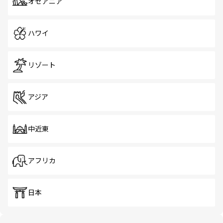
オセアニア
ハワイ
リゾート
アジア
中近東
アフリカ
日本