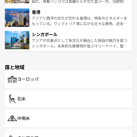
覧
を参照してほしい。
醸し出している。また、バラエティの豊かさとおいしさで
国だ。首都バンコクは高層ビルが立ち並ぶ一方、伝統的な
世界中の食通を魅了してやまないベトナム料理も魅力のひ
寺院や市場がいたるところに点在し、古きよき文化と現代
香港
とつ。フォーやバインミー、ベトナムコーヒーなどは、ぜ
の活気が交差している。北部ではチェンマイなどの山岳地
ひ現地で味わいたい。どの地域を訪れてもあたたかい人々
帯で自然と触れ合い、南部ではプーケットやクラビの美し
アジアと西洋の文化が交わる香港は、特有のエネルギーを
が旅行者を迎えてくれるので、きっと忘れられない旅にな
いビーチでリゾート気分を楽しむことができる。タイ料理
もっている。ヴィクトリア湾に広がる壮大な景色、近未来
るはずだ。 なお、新着のベトナム情報は
コンテンツ一覧
を
は世界的に有名で、屋台から高級レストランまで味覚を刺
的なアートスポット、そして歴史と現代が融合した町並
参照してほしい。
シンガポール
激する。気候は一年中温暖で、どの季節にも異なる楽しみ
み、どこを訪れても感動するはず。観光スポットが密集し
が待っている。親しみやすいタイの人々、仏教を中心とし
ており、効率よく見どころを回れるのも魅力。息をのむよ
アジアの交差点として多文化が融合した独自の魅力を放つ
た文化、そして多様な観光資源が、訪れる旅人を魅了し続
うな絶景から文化的な体験まで、香港を存分に楽しみ尽く
シンガポール。未来的な建築物が並ぶマリーナベイ、歴史
ける。 なお、新着のタイ情報は
コンテンツ一覧
を参照して
そう。 なお、新着の香港情報は
コンテンツ一覧
を参照して
と伝統を感じられるエスニックタウン、多数の緑豊かな公
ほしい。
ほしい。
園や自然保護区など、自然が調和した近代的な景観と文化
の多様性あふれるカラフルな町は、どこを歩いても新しい
国と地域
発見がある。さらに、治安のよさや充実した公共交通機関
も、旅行者にとっては魅力的なポイント。グルメも豊富
で、ホーカーズは地元の風情を楽しめる外せないスポット
ヨーロッパ
だ。訪れる人を飽きさせないシンガポールで、多様な魅力
を体感しよう。 なお、新着のシンガポール情報は
コンテン
ツ一覧
を参照してほしい。
北米
中南米