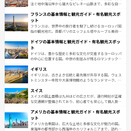
ピザやパスタなど、絶品のイタリア料理を堪能することも
注ぐ地中海沿岸から雄大なピレネー山脈まで、多彩な自然
できる。朝目覚めてから夜眠るまで、すべての瞬間を楽し
と文化が詰まったヨーロッパ屈指の旅行先だ。多様な地域
フランスの基本情報と観光ガイド・有名観光スポ
ませてくれるイタリアで、忘れられない旅をしてみよう！
文化が根付くこの国では、情熱的なフラメンコ、熱気あふ
なお、新着のイタリア情報は
コンテンツ一覧
を参照してほ
れる闘牛、そして美味しいタパスが生活の一部となってい
ット
しい。
る。首都マドリードの洗練された雰囲気や、バルセロナの
フランスは、世界中の旅行者を魅了し続けるヨーロッパ屈
アートに溢れた街角から、地方では古代ローマ遺跡や中世
指の観光地だ。首都パリのエッフェル塔やルーブル美術館
の城塞都市、穏やかなビーチリゾートまで多彩な表情を見
といった象徴的なスポットから、田舎町の古風な美しさま
せる。地方によって風土や気候が異なるスペインはその個
ドイツの基本情報と観光ガイド・有名観光スポッ
で、幅広い魅力が詰まっている。華麗な宮殿、歴史的な大
性で訪れる人を魅了する。 なお、新着のスペイン情報は
コ
聖堂、美しいビーチ、そして豊かな自然が、訪れる者を心
ト
ンテンツ一覧
を参照してほしい。
から魅了する。また、フランスは美食の国としても知ら
ドイツは、豊かな歴史と多彩な文化が交差するヨーロッパ
れ、フランス料理はユネスコ無形文化遺産にも登録されて
の中心に位置する国。中世の街並みが残るロマンチック街
いる。シャンパンの発祥地であるランス、プロヴァンスの
道から、未来を先取りするようなモダンな都市まで多様な
香り高いラベンダー畑など、多彩な楽しみ方が可能だ。さ
イギリス
顔を持つこの国は、どこを歩いても飽きることがない。ベ
らに、パリ以外の地域にも魅力が溢れており、どの街角に
ルリンの文化的活気、バイエルン州のアルプスの絶景、そ
イギリスは、古きよき伝統と最先端が共存する国。ウェス
も豊かな歴史と文化が息づいている。パリ以外の個性あふ
してライン川沿いのワイン畑といった風景は必見。ビール
トミンスター寺院や大英博物館のようなランドマーク、歴
れる地方に足を運ぶとそれぞれで全く異なる文化を体験で
とソーセージを味わいながら地元の人と過ごす楽しい時間
史ある大学都市、美しい丘陵地帯や牧歌的な風景など、エ
きるだろう。 なお、新着のフランス情報は
コンテンツ一覧
スイス
は、お酒好きな人にはぜひ体験してほしい。 なお、新着の
リアごとに異なる魅力がある。また、優雅なアフタヌーン
を参照してほしい。
ドイツ情報は
コンテンツ一覧
を参照してほしい。
ティー、ビール好きにはたまらない英国パブ、サッカー観
スイスの国土面積は九州ほどの広さだが、運行時刻が正確
戦など、本場だからこそできる体験も豊富。イギリスを旅
な交通網が整備されており、初心者でも安心して個人旅行
して楽しみつくそう。 なお、新着のイギリス情報は
コンテ
を楽しめる。日本同様に時刻表どおりの旅が可能だ。中世
アメリカの基本情報と観光ガイド・有名観光スポ
ンツ一覧
を参照してほしい。
の建物がそのまま残る町や、スイスならではのユニークな
博物館もあり、アルプス観光だけでなく町歩きも満喫する
ット
ことができる。国民の所得が高いため物価も高いが、旅行
アメリカ合衆国は、広大な土地と多様な文化が魅力の国。
者向けの交通パス提供のサービスもあり、うまく活用すれ
東海岸の都市部から西海岸のカリフォルニアまで、訪れる