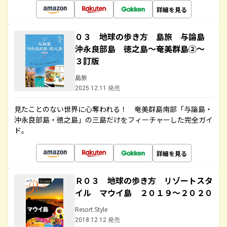
詳細を見る
０３ 地球の歩き方 島旅 与論島
沖永良部島 徳之島～奄美群島②～
３訂版
島旅
2025.12.11 発売
見たことのない世界に心奪われる！ 奄美群島南部「与論島・
沖永良部島・徳之島」の三島だけをフィーチャーした完全ガイ
ド。
詳細を見る
Ｒ０３ 地球の歩き方 リゾートスタ
イル マウイ島 ２０１９～２０２０
Resort Style
2018.12.12 発売