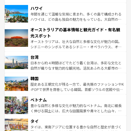
ば市内交通費無料で観光を楽しむこともできる。 なお、新
場所ごとに異なる風景と体験が待っている。ニューヨーク
着のスイス情報は
コンテンツ一覧
を参照してほしい。
ハワイ
のような巨大都市は、観光、ショッピング、エンターテイ
ンメントが詰まった刺激的なスポットだ。一方、アメリカ
年間を通じて温暖な気候に恵まれ、多くの島で構成される
西部には大自然が広がり、グランドキャニオンやイエロー
ハワイは、どの島も独自の魅力をもっている。大自然の神
ストーン国立公園といった絶景が堪能できる。さらに、南
秘を感じたいなら、火山が生み出した壮大な景観を誇るハ
オーストラリアの基本情報と観光ガイド・有名観
部のニューオーリンズでは、音楽と美食が融合した独特の
ワイ島は見逃せない。また、定番の観光地といえばオアフ
文化が魅力。旅行者はアメリカの各地域で異なる魅力を楽
島だが、静かな自然を求めるならマウイ島やカウアイ島が
光スポット
しみながら、その多様性と豊かな歴史を感じることができ
おすすめ。エメラルドグリーンに輝く海をはじめ、豊かな
オーストラリアは、壮大な自然と多様な文化が魅力の国。
るだろう。車でのロードトリップや列車の旅も、アメリカ
文化や歴史が息づいている。「アロハスピリット」と呼ば
シドニーのシンボルであるシドニー・オペラハウス、オー
ならではの贅沢な旅のスタイルだ。 なお、新着のアメリカ
れるおもてなしの心で訪れる人々を迎えてくれるハワイの
ストラリア東海岸北部に広がる大サンゴ礁地帯グレートバ
情報は
コンテンツ一覧
を参照してほしい。
人々、おいしいローカルフードやハワイアンミュージッ
台湾
リアリーフや大陸中央部にそびえるウルル（エアーズロッ
ク、伝統的なフラダンスなど、すべてがハワイの魅力を彩
ク）、タスマニアの美しい原生林やケアンズの熱帯雨林な
日本から約４時間ほどでたどり着く台湾は、多彩な文化と
っている。訪れるたびに新しい発見と感動が待っているハ
ど、見どころがたくさん。また、カフェやワイン、オージ
自然が織りなす魅力的な観光地。活気あふれる大都市の台
ワイを、存分に味わってほしい。 なお、新着のハワイ情報
ービーフなどの食文化も豊かで、美味しいものであふれて
北やノスタルジックな町並みが人気な九份（ジォウフェ
は
コンテンツ一覧
を参照してほしい。
韓国
いる。アクティビティも充実しており、サーフィンやダイ
ン）、静ひつな山岳地帯である台湾東部など、都市の喧騒
ビング、ハイキングなど、アウトドア好きにはたまらな
と山間の静けさが共存しており、訪れる人に新しい発見と
歴史ある王朝文化が残る一方で、最先端のファッションやK
い。オーストラリアの多彩な魅力を存分に味わいつくそ
驚きをもたらしてくれる。また、奥深い台湾の食文化も魅
-POPで世界を席巻している韓国。首都ソウルの宮殿や伝統
う。 なお、新着のオーストラリア情報は
コンテンツ一覧
を
力で、夜市などの屋台グルメから高級料理、ヘルシーで美
家屋が並ぶエリアでは韓国の歴史と文化に浸ることがで
参照してほしい。
ベトナム
容にもいいと評判のスイーツなど、バラエティ豊かな料理
き、地方に足を延ばせば四季折々の自然美を楽しむことが
が味わえる。 なお、新着の台湾情報は
コンテンツ一覧
を参
できる。そして、キムチや焼肉、絶品のストリートフード
豊かな自然と多様な文化が魅力的なベトナム。南北に細長
照してほしい。
まで、さまざまな韓国料理が待っている。夜には、韓国な
く伸びる国土には、広大な田園風景や青々とした山々、世
らではのナイトライフも堪能できる。あたたかいホスピタ
界遺産に登録された壮大な自然景観が点在し、都市部では
タイ
リティに包まれながら、韓国の多彩な魅力を心ゆくまで味
急速な発展と共に伝統が息づく。ハノイの古い町並みやホ
わってみてほしい。 なお、新着の韓国情報は
コンテンツ一
ーチミン市のフランス統治時代の建物も、独特の雰囲気を
タイは、東南アジアに位置する豊かな自然と歴史が息づく