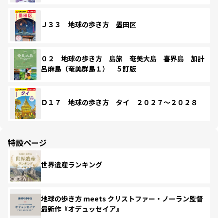
Ｊ３３ 地球の歩き方 墨田区
０２ 地球の歩き方 島旅 奄美大島 喜界島 加計
呂麻島（奄美群島１） ５訂版
Ｄ１７ 地球の歩き方 タイ ２０２７～２０２８
特設ページ
世界遺産ランキング
地球の歩き方 meets クリストファー・ノーラン監督
最新作『オデュッセイア』