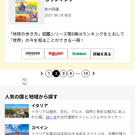
旅の図鑑
2021.06.18 発売
「地球の歩き方」図鑑シリーズ第6弾はランキングをとおして
「世界」の今を知ることができる一冊！
詳細を見る
…
1
2
3
4
13
AD
AD
人気の国と地域から探す
イタリア
イタリアは歴史、文化、グルメ、自然と多彩な魅力にあふ
れた国。
ローマ
の古代遺跡やフィレンツェのルネッサンス
美術、ヴェネツィアの運河など、歴史あるスポットはもち
スペイン
ろん、トスカーナの美しい田園風景やアマルフィ海岸の絶
景など、自然景観も見逃せない。観光の合間には、本場の
イベリア半島のほぼ80％を占めるスペインは、太陽が降り