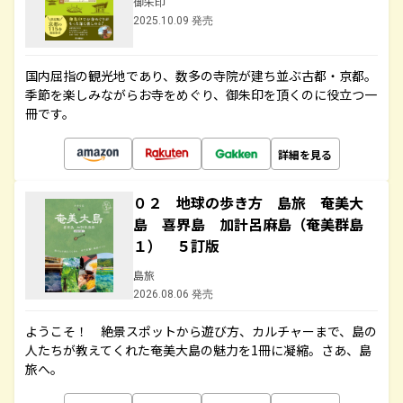
御朱印
2025.10.09 発売
国内屈指の観光地であり、数多の寺院が建ち並ぶ古都・京都。
季節を楽しみながらお寺をめぐり、御朱印を頂くのに役立つ一
冊です。
詳細を見る
０２ 地球の歩き方 島旅 奄美大
島 喜界島 加計呂麻島（奄美群島
１） ５訂版
島旅
2026.08.06 発売
ようこそ！ 絶景スポットから遊び方、カルチャーまで、島の
人たちが教えてくれた奄美大島の魅力を1冊に凝縮。さあ、島
旅へ。