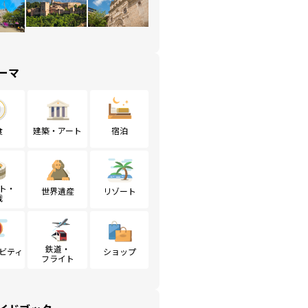
ーマ
食
建築・アート
宿泊
ト・
世界遺産
リゾート
戦
鉄道・
ビティ
ショップ
フライト