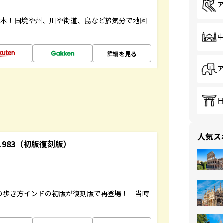
図本！国境や州、川や街道、島など旅気分で地図
詳細を見る
人気ス
-1983（初版復刻版）
球の歩き方インドの初版が復刻版で再登場！ 当時