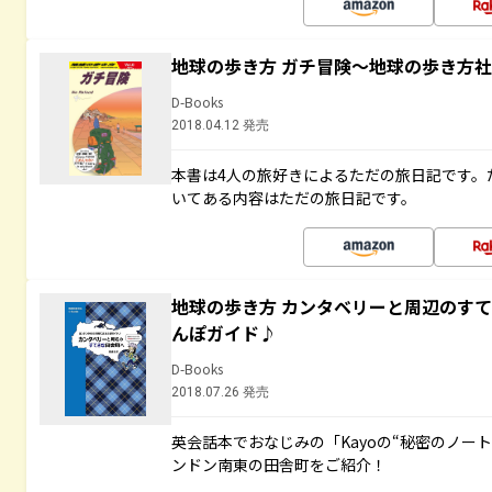
地球の歩き方 ガチ冒険～地球の歩き方
D-Books
2018.04.12 発売
本書は4人の旅好きによるただの旅日記です。
いてある内容はただの旅日記です。
地球の歩き方 カンタベリーと周辺のす
んぽガイド♪
D-Books
2018.07.26 発売
英会話本でおなじみの「Kayoの“秘密のノー
ンドン南東の田舎町をご紹介！