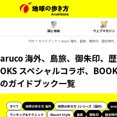
国と地域
ウェブマガジン
TOP
ガイドブック
aruco 海外、島旅、御朱印、歴史時代、
aruco 海外、島旅、御朱印、
OKS スペシャルコラボ、BOOKS
のガイドブック一覧
すべて
地球の歩き方 海外
地球の歩き方 Jシリーズ（国内）
aru
ランキング&テクニック
Resort Style
島旅
御朱印
歴史時