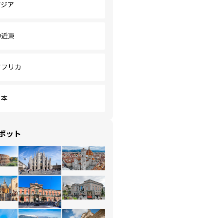
アジア
中近東
アフリカ
日本
ポット