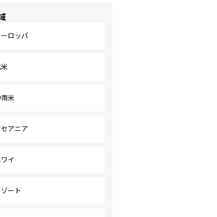
域
ヨーロッパ
北米
中南米
オセアニア
ハワイ
リゾート