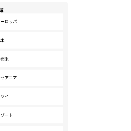
域
ヨーロッパ
北米
中南米
オセアニア
ハワイ
リゾート