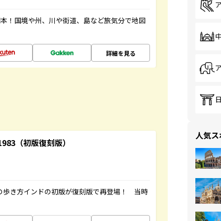
図本！国境や州、川や街道、島など旅気分で地図
詳細を見る
人気ス
-1983（初版復刻版）
球の歩き方インドの初版が復刻版で再登場！ 当時