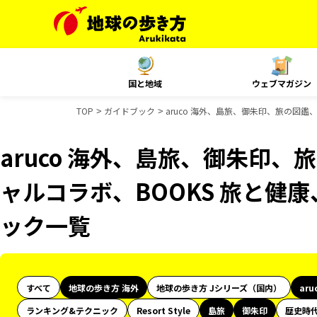
国と地域
ウェブマガジン
TOP
ガイドブック
aruco 海外、島旅、御朱印、旅の図鑑、
aruco 海外、島旅、御朱印、旅
ャルコラボ、BOOKS 旅と健康、
ック一覧
すべて
地球の歩き方 海外
地球の歩き方 Jシリーズ（国内）
aru
ランキング&テクニック
Resort Style
島旅
御朱印
歴史時