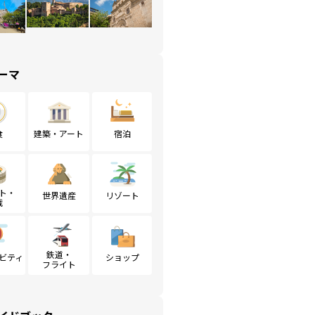
ーマ
食
建築・アート
宿泊
ト・
世界遺産
リゾート
戦
鉄道・
ビティ
ショップ
フライト