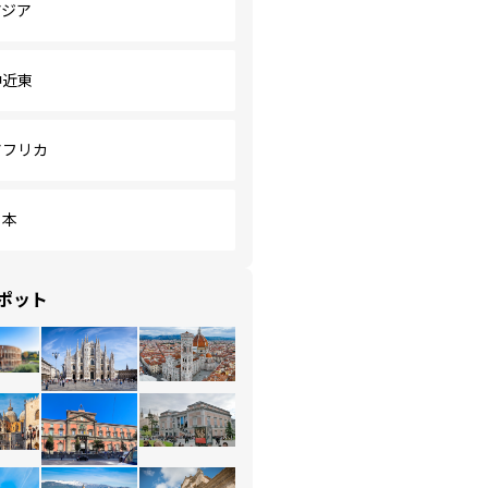
アジア
中近東
アフリカ
日本
ポット