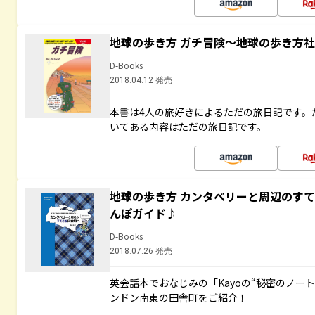
地球の歩き方 ガチ冒険～地球の歩き方
D-Books
2018.04.12 発売
本書は4人の旅好きによるただの旅日記です。
いてある内容はただの旅日記です。
地球の歩き方 カンタベリーと周辺のす
んぽガイド♪
D-Books
2018.07.26 発売
英会話本でおなじみの「Kayoの“秘密のノー
ンドン南東の田舎町をご紹介！