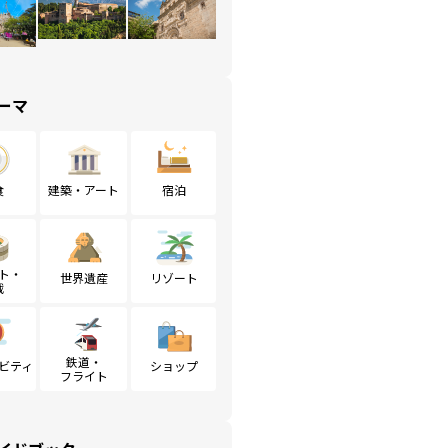
ーマ
食
建築・アート
宿泊
ト・
世界遺産
リゾート
戦
鉄道・
ビティ
ショップ
フライト