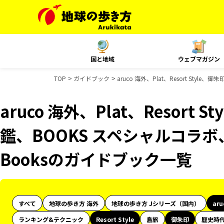
国と地域
ウェブマガジン
TOP
ガイドブック
aruco 海外、Plat、Resort St
aruco 海外、Plat、Resort
鑑、BOOKS スペシャルコラボ、
Booksのガイドブック一覧
すべて
地球の歩き方 海外
地球の歩き方 Jシリーズ（国内）
ar
ランキング&テクニック
Resort Style
島旅
御朱印
歴史時