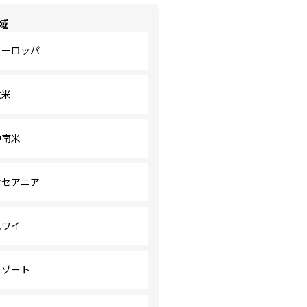
域
ヨーロッパ
北米
中南米
オセアニア
ハワイ
リゾート