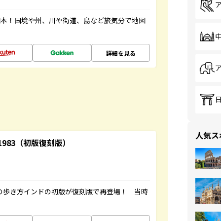
図本！国境や州、川や街道、島など旅気分で地図
詳細を見る
人気ス
-1983（初版復刻版）
球の歩き方インドの初版が復刻版で再登場！ 当時