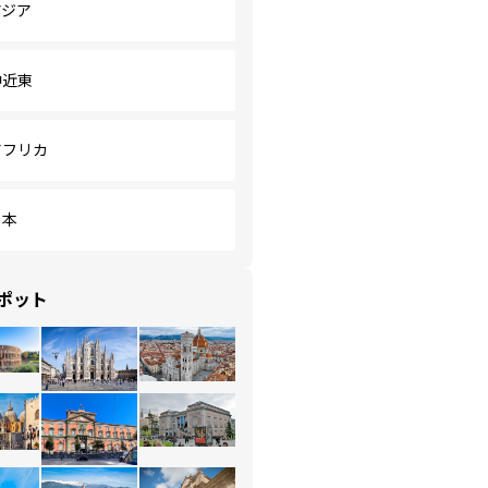
アジア
中近東
アフリカ
日本
ポット