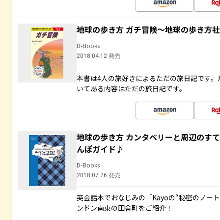
地球の歩き方 ガチ冒険～地球の歩き方
D-Books
2018.04.12 発売
本書は4人の旅好きによるただの旅日記です。
いてある内容はただの旅日記です。
地球の歩き方 カンタベリーと周辺のす
んぽガイド♪
D-Books
2018.07.26 発売
英会話本でおなじみの「Kayoの“秘密のノー
ンドン南東の田舎町をご紹介！