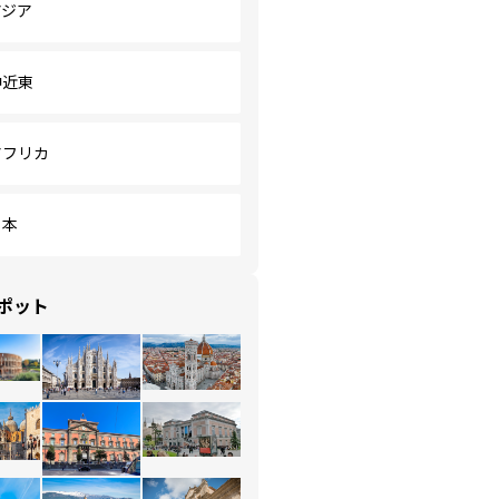
アジア
中近東
アフリカ
日本
ポット