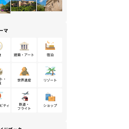
ーマ
食
建築・アート
宿泊
ト・
世界遺産
リゾート
戦
鉄道・
ビティ
ショップ
フライト