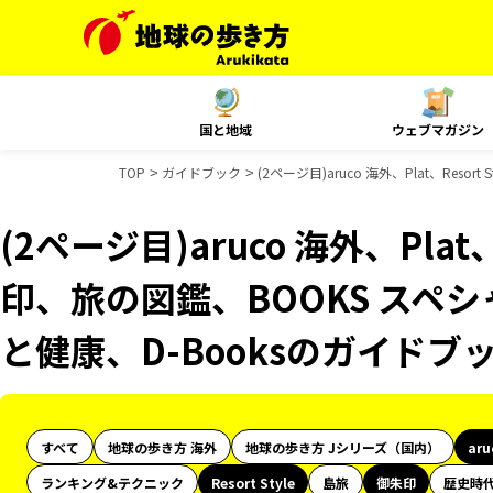
国と地域
ウェブマガジン
TOP
ガイドブック
(2ページ目)aruco 海外、Plat、Re
(2ページ目)aruco 海外、Plat、
印、旅の図鑑、BOOKS スペシ
と健康、D-Booksのガイドブ
すべて
地球の歩き方 海外
地球の歩き方 Jシリーズ（国内）
ar
ランキング&テクニック
Resort Style
島旅
御朱印
歴史時