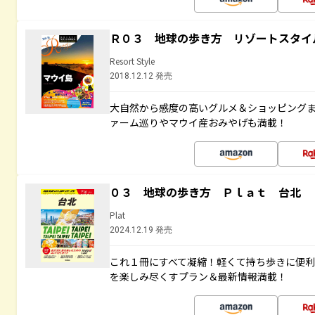
Ｒ０３ 地球の歩き方 リゾートスタイ
Resort Style
2018.12.12 発売
大自然から感度の高いグルメ＆ショッピング
ァーム巡りやマウイ産おみやげも満載！
０３ 地球の歩き方 Ｐｌａｔ 台北
Plat
2024.12.19 発売
これ１冊にすべて凝縮！軽くて持ち歩きに便
を楽しみ尽くすプラン＆最新情報満載！