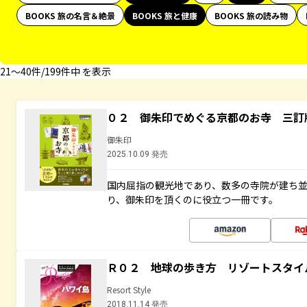
BOOKS 旅の名言＆絶景
BOOKS 旅と健康
BOOKS 旅の読み物
21〜40件/199件中 を表示
０２ 御朱印でめぐる京都のお寺 三訂
御朱印
2025.10.09 発売
国内屈指の観光地であり、数多の寺院が建ち
り、御朱印を頂くのに役立つ一冊です。
Ｒ０２ 地球の歩き方 リゾートスタイ
Resort Style
2018.11.14 発売