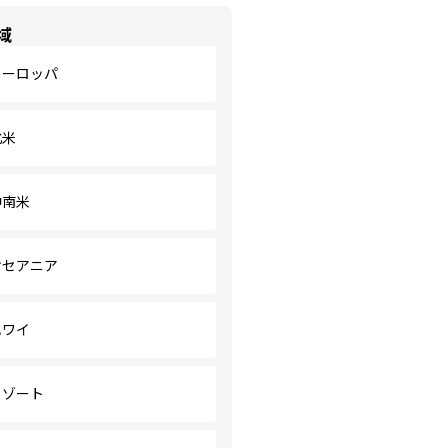
域
ヨーロッパ
北米
中南米
オセアニア
ハワイ
リゾート