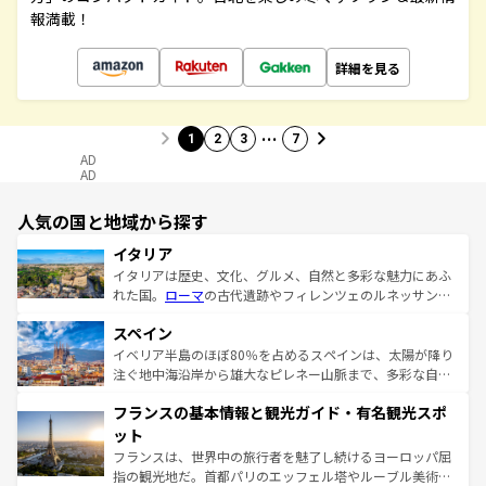
報満載！
詳細を見る
…
1
2
3
7
AD
AD
人気の国と地域から探す
イタリア
イタリアは歴史、文化、グルメ、自然と多彩な魅力にあふ
れた国。
ローマ
の古代遺跡やフィレンツェのルネッサンス
美術、ヴェネツィアの運河など、歴史あるスポットはもち
スペイン
ろん、トスカーナの美しい田園風景やアマルフィ海岸の絶
景など、自然景観も見逃せない。観光の合間には、本場の
イベリア半島のほぼ80％を占めるスペインは、太陽が降り
ピザやパスタなど、絶品のイタリア料理を堪能することも
注ぐ地中海沿岸から雄大なピレネー山脈まで、多彩な自然
できる。朝目覚めてから夜眠るまで、すべての瞬間を楽し
と文化が詰まったヨーロッパ屈指の旅行先だ。多様な地域
フランスの基本情報と観光ガイド・有名観光スポ
ませてくれるイタリアで、忘れられない旅をしてみよう！
文化が根付くこの国では、情熱的なフラメンコ、熱気あふ
なお、新着のイタリア情報は
コンテンツ一覧
を参照してほ
れる闘牛、そして美味しいタパスが生活の一部となってい
ット
しい。
る。首都マドリードの洗練された雰囲気や、バルセロナの
フランスは、世界中の旅行者を魅了し続けるヨーロッパ屈
アートに溢れた街角から、地方では古代ローマ遺跡や中世
指の観光地だ。首都パリのエッフェル塔やルーブル美術館