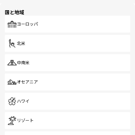
ほしい。
ほしい。
園や自然保護区など、自然が調和した近代的な景観と文化
の多様性あふれるカラフルな町は、どこを歩いても新しい
国と地域
発見がある。さらに、治安のよさや充実した公共交通機関
も、旅行者にとっては魅力的なポイント。グルメも豊富
で、ホーカーズは地元の風情を楽しめる外せないスポット
ヨーロッパ
だ。訪れる人を飽きさせないシンガポールで、多様な魅力
を体感しよう。 なお、新着のシンガポール情報は
コンテン
ツ一覧
を参照してほしい。
北米
中南米
オセアニア
ハワイ
リゾート