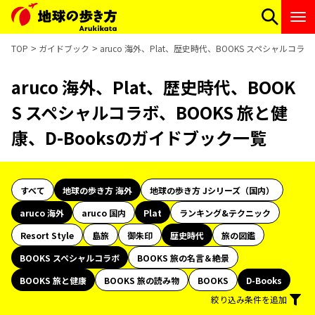
TOP
ガイドブック
aruco 海外、Plat、歴史時代、BOOKS スペシャルコラ
aruco 海外、Plat、歴史時代、BOOK
S スペシャルコラボ、BOOKS 旅と健
康、D-Booksのガイドブック一覧
すべて
地球の歩き方 海外
地球の歩き方 Jシリーズ（国内）
aruco 海外
aruco 国内
Plat
ランキング&テクニック
Resort Style
島旅
御朱印
歴史時代
旅の図鑑
BOOKS スペシャルコラボ
BOOKS 旅の名言＆絶景
BOOKS 旅と健康
BOOKS 旅の読み物
BOOKS
D-Books
絞り込み条件を追加