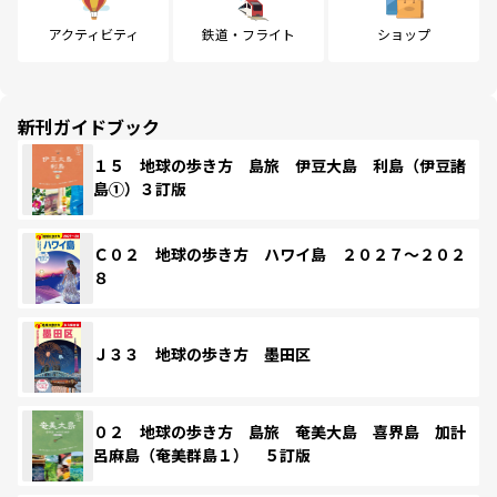
アクティビティ
鉄道・フライト
ショップ
新刊ガイドブック
１５ 地球の歩き方 島旅 伊豆大島 利島（伊豆諸
島①）３訂版
Ｃ０２ 地球の歩き方 ハワイ島 ２０２７～２０２
８
Ｊ３３ 地球の歩き方 墨田区
０２ 地球の歩き方 島旅 奄美大島 喜界島 加計
呂麻島（奄美群島１） ５訂版