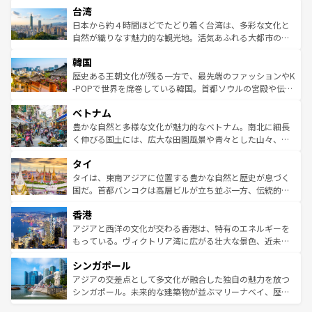
ならではの贅沢な旅のスタイルだ。 なお、新着のアメリカ
台湾
れるおもてなしの心で訪れる人々を迎えてくれるハワイの
リアリーフや大陸中央部にそびえるウルル（エアーズロッ
情報は
コンテンツ一覧
を参照してほしい。
人々、おいしいローカルフードやハワイアンミュージッ
ク）、タスマニアの美しい原生林やケアンズの熱帯雨林な
日本から約４時間ほどでたどり着く台湾は、多彩な文化と
ク、伝統的なフラダンスなど、すべてがハワイの魅力を彩
ど、見どころがたくさん。また、カフェやワイン、オージ
自然が織りなす魅力的な観光地。活気あふれる大都市の台
っている。訪れるたびに新しい発見と感動が待っているハ
ービーフなどの食文化も豊かで、美味しいものであふれて
北やノスタルジックな町並みが人気な九份（ジォウフェ
ワイを、存分に味わってほしい。 なお、新着のハワイ情報
韓国
いる。アクティビティも充実しており、サーフィンやダイ
ン）、静ひつな山岳地帯である台湾東部など、都市の喧騒
は
コンテンツ一覧
を参照してほしい。
ビング、ハイキングなど、アウトドア好きにはたまらな
と山間の静けさが共存しており、訪れる人に新しい発見と
歴史ある王朝文化が残る一方で、最先端のファッションやK
い。オーストラリアの多彩な魅力を存分に味わいつくそ
驚きをもたらしてくれる。また、奥深い台湾の食文化も魅
-POPで世界を席巻している韓国。首都ソウルの宮殿や伝統
う。 なお、新着のオーストラリア情報は
コンテンツ一覧
を
力で、夜市などの屋台グルメから高級料理、ヘルシーで美
家屋が並ぶエリアでは韓国の歴史と文化に浸ることがで
参照してほしい。
ベトナム
容にもいいと評判のスイーツなど、バラエティ豊かな料理
き、地方に足を延ばせば四季折々の自然美を楽しむことが
が味わえる。 なお、新着の台湾情報は
コンテンツ一覧
を参
できる。そして、キムチや焼肉、絶品のストリートフード
豊かな自然と多様な文化が魅力的なベトナム。南北に細長
照してほしい。
まで、さまざまな韓国料理が待っている。夜には、韓国な
く伸びる国土には、広大な田園風景や青々とした山々、世
らではのナイトライフも堪能できる。あたたかいホスピタ
界遺産に登録された壮大な自然景観が点在し、都市部では
タイ
リティに包まれながら、韓国の多彩な魅力を心ゆくまで味
急速な発展と共に伝統が息づく。ハノイの古い町並みやホ
わってみてほしい。 なお、新着の韓国情報は
コンテンツ一
ーチミン市のフランス統治時代の建物も、独特の雰囲気を
タイは、東南アジアに位置する豊かな自然と歴史が息づく
覧
を参照してほしい。
醸し出している。また、バラエティの豊かさとおいしさで
国だ。首都バンコクは高層ビルが立ち並ぶ一方、伝統的な
世界中の食通を魅了してやまないベトナム料理も魅力のひ
寺院や市場がいたるところに点在し、古きよき文化と現代
香港
とつ。フォーやバインミー、ベトナムコーヒーなどは、ぜ
の活気が交差している。北部ではチェンマイなどの山岳地
ひ現地で味わいたい。どの地域を訪れてもあたたかい人々
帯で自然と触れ合い、南部ではプーケットやクラビの美し
アジアと西洋の文化が交わる香港は、特有のエネルギーを
が旅行者を迎えてくれるので、きっと忘れられない旅にな
いビーチでリゾート気分を楽しむことができる。タイ料理
もっている。ヴィクトリア湾に広がる壮大な景色、近未来
るはずだ。 なお、新着のベトナム情報は
コンテンツ一覧
を
は世界的に有名で、屋台から高級レストランまで味覚を刺
的なアートスポット、そして歴史と現代が融合した町並
参照してほしい。
シンガポール
激する。気候は一年中温暖で、どの季節にも異なる楽しみ
み、どこを訪れても感動するはず。観光スポットが密集し
が待っている。親しみやすいタイの人々、仏教を中心とし
ており、効率よく見どころを回れるのも魅力。息をのむよ
アジアの交差点として多文化が融合した独自の魅力を放つ
た文化、そして多様な観光資源が、訪れる旅人を魅了し続
うな絶景から文化的な体験まで、香港を存分に楽しみ尽く
シンガポール。未来的な建築物が並ぶマリーナベイ、歴史
ける。 なお、新着のタイ情報は
コンテンツ一覧
を参照して
そう。 なお、新着の香港情報は
コンテンツ一覧
を参照して
と伝統を感じられるエスニックタウン、多数の緑豊かな公