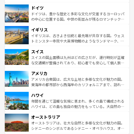
の城塞都市、穏やかなビーチリゾートまで多彩な表情を見
といった象徴的なスポットから、田舎町の古風な美しさま
せる。地方によって風土や気候が異なるスペインはその個
ドイツ
で、幅広い魅力が詰まっている。華麗な宮殿、歴史的な大
性で訪れる人を魅了する。 なお、新着のスペイン情報は
コ
聖堂、美しいビーチ、そして豊かな自然が、訪れる者を心
ドイツは、豊かな歴史と多彩な文化が交差するヨーロッパ
ンテンツ一覧
を参照してほしい。
から魅了する。また、フランスは美食の国としても知ら
の中心に位置する国。中世の街並みが残るロマンチック街
れ、フランス料理はユネスコ無形文化遺産にも登録されて
道から、未来を先取りするようなモダンな都市まで多様な
イギリス
いる。シャンパンの発祥地であるランス、プロヴァンスの
顔を持つこの国は、どこを歩いても飽きることがない。ベ
香り高いラベンダー畑など、多彩な楽しみ方が可能だ。さ
ルリンの文化的活気、バイエルン州のアルプスの絶景、そ
イギリスは、古きよき伝統と最先端が共存する国。ウェス
らに、パリ以外の地域にも魅力が溢れており、どの街角に
してライン川沿いのワイン畑といった風景は必見。ビール
トミンスター寺院や大英博物館のようなランドマーク、歴
も豊かな歴史と文化が息づいている。パリ以外の個性あふ
とソーセージを味わいながら地元の人と過ごす楽しい時間
史ある大学都市、美しい丘陵地帯や牧歌的な風景など、エ
れる地方に足を運ぶとそれぞれで全く異なる文化を体験で
スイス
は、お酒好きな人にはぜひ体験してほしい。 なお、新着の
リアごとに異なる魅力がある。また、優雅なアフタヌーン
きるだろう。 なお、新着のフランス情報は
コンテンツ一覧
ドイツ情報は
コンテンツ一覧
を参照してほしい。
ティー、ビール好きにはたまらない英国パブ、サッカー観
スイスの国土面積は九州ほどの広さだが、運行時刻が正確
を参照してほしい。
戦など、本場だからこそできる体験も豊富。イギリスを旅
な交通網が整備されており、初心者でも安心して個人旅行
して楽しみつくそう。 なお、新着のイギリス情報は
コンテ
を楽しめる。日本同様に時刻表どおりの旅が可能だ。中世
アメリカ
ンツ一覧
を参照してほしい。
の建物がそのまま残る町や、スイスならではのユニークな
博物館もあり、アルプス観光だけでなく町歩きも満喫する
アメリカ合衆国は、広大な土地と多様な文化が魅力の国。
ことができる。国民の所得が高いため物価も高いが、旅行
東海岸の都市部から西海岸のカリフォルニアまで、訪れる
者向けの交通パス提供のサービスもあり、うまく活用すれ
場所ごとに異なる風景と体験が待っている。ニューヨーク
ハワイ
ば市内交通費無料で観光を楽しむこともできる。 なお、新
のような巨大都市は、観光、ショッピング、エンターテイ
着のスイス情報は
コンテンツ一覧
を参照してほしい。
ンメントが詰まった刺激的なスポットだ。一方、アメリカ
年間を通じて温暖な気候に恵まれ、多くの島で構成される
西部には大自然が広がり、グランドキャニオンやイエロー
ハワイは、どの島も独自の魅力をもっている。大自然の神
ストーン国立公園といった絶景が堪能できる。さらに、南
秘を感じたいなら、火山が生み出した壮大な景観を誇るハ
オーストラリア
部のニューオーリンズでは、音楽と美食が融合した独特の
ワイ島は見逃せない。また、定番の観光地といえばオアフ
文化が魅力。旅行者はアメリカの各地域で異なる魅力を楽
島だが、静かな自然を求めるならマウイ島やカウアイ島が
オーストラリアは、壮大な自然と多様な文化が魅力の国。
しみながら、その多様性と豊かな歴史を感じることができ
おすすめ。エメラルドグリーンに輝く海をはじめ、豊かな
シドニーのシンボルであるシドニー・オペラハウス、オー
るだろう。車でのロードトリップや列車の旅も、アメリカ
文化や歴史が息づいている。「アロハスピリット」と呼ば
ストラリア東海岸北部に広がる大サンゴ礁地帯グレートバ