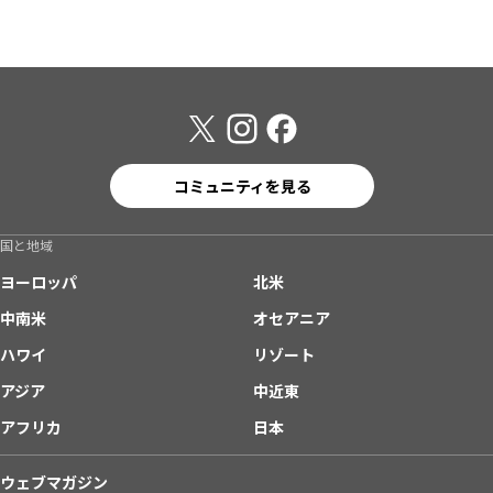
コミュニティを見る
国と地域
ヨーロッパ
北米
中南米
オセアニア
ハワイ
リゾート
アジア
中近東
アフリカ
日本
ウェブマガジン