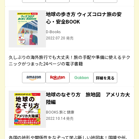
地球の歩き方 ウィズコロナ旅の安
心・安全BOOK
D-Books
2022.07.20 発売
久しぶりの海外旅行でも大丈夫！旅の手配や準備に使えるテク
ニックがつまった24ページの電子書籍
詳細を見る
地球のなぞり方 旅地図 アメリカ大
陸編
BOOKS 旅と健康
2022.10.14 発売
各国の地形や関係性をなぞって学ぶ新しい地図本！国境や州、