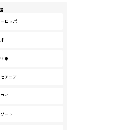
域
ヨーロッパ
北米
中南米
オセアニア
ハワイ
リゾート