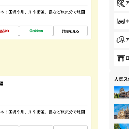
図本！国境や州、川や街道、島など旅気分で地図
詳細を見る
人気ス
編
図本！国境や州、川や街道、島など旅気分で地図