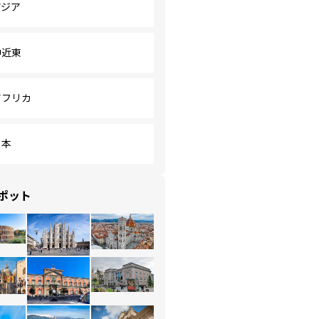
アジア
中近東
アフリカ
日本
ポット