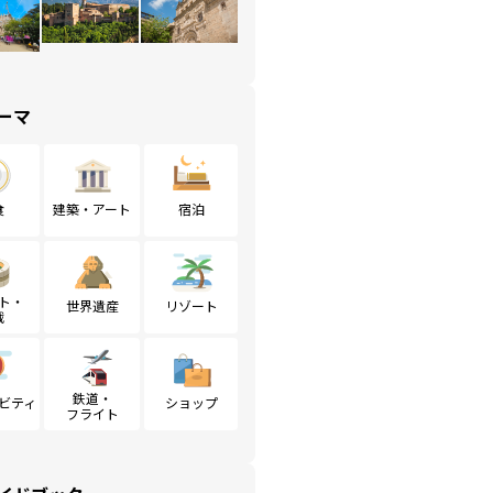
ーマ
食
建築・アート
宿泊
ト・
世界遺産
リゾート
戦
鉄道・
ビティ
ショップ
フライト