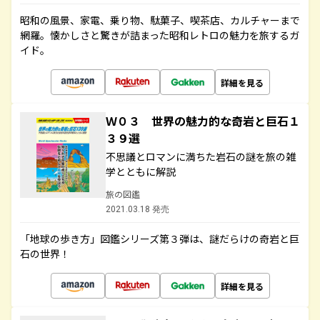
昭和の風景、家電、乗り物、駄菓子、喫茶店、カルチャーまで
網羅。懐かしさと驚きが詰まった昭和レトロの魅力を旅するガ
イド。
詳細を見る
Ｗ０３ 世界の魅力的な奇岩と巨石１
３９選
不思議とロマンに満ちた岩石の謎を旅の雑
学とともに解説
旅の図鑑
2021.03.18 発売
「地球の歩き方」図鑑シリーズ第３弾は、謎だらけの奇岩と巨
石の世界！
詳細を見る