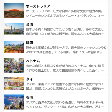
ストーン国立公園といった絶景が堪能できる。さらに、南
秘を感じたいなら、火山が生み出した壮大な景観を誇るハ
オーストラリア
部のニューオーリンズでは、音楽と美食が融合した独特の
ワイ島は見逃せない。また、定番の観光地といえばオアフ
文化が魅力。旅行者はアメリカの各地域で異なる魅力を楽
島だが、静かな自然を求めるならマウイ島やカウアイ島が
オーストラリアは、壮大な自然と多様な文化が魅力の国。
しみながら、その多様性と豊かな歴史を感じることができ
おすすめ。エメラルドグリーンに輝く海をはじめ、豊かな
シドニーのシンボルであるシドニー・オペラハウス、オー
るだろう。車でのロードトリップや列車の旅も、アメリカ
文化や歴史が息づいている。「アロハスピリット」と呼ば
ストラリア東海岸北部に広がる大サンゴ礁地帯グレートバ
ならではの贅沢な旅のスタイルだ。 なお、新着のアメリカ
台湾
れるおもてなしの心で訪れる人々を迎えてくれるハワイの
リアリーフや大陸中央部にそびえるウルル（エアーズロッ
情報は
コンテンツ一覧
を参照してほしい。
人々、おいしいローカルフードやハワイアンミュージッ
ク）、タスマニアの美しい原生林やケアンズの熱帯雨林な
日本から約４時間ほどでたどり着く台湾は、多彩な文化と
ク、伝統的なフラダンスなど、すべてがハワイの魅力を彩
ど、見どころがたくさん。また、カフェやワイン、オージ
自然が織りなす魅力的な観光地。活気あふれる大都市の台
っている。訪れるたびに新しい発見と感動が待っているハ
ービーフなどの食文化も豊かで、美味しいものであふれて
北やノスタルジックな町並みが人気な九份（ジォウフェ
ワイを、存分に味わってほしい。 なお、新着のハワイ情報
韓国
いる。アクティビティも充実しており、サーフィンやダイ
ン）、静ひつな山岳地帯である台湾東部など、都市の喧騒
は
コンテンツ一覧
を参照してほしい。
ビング、ハイキングなど、アウトドア好きにはたまらな
と山間の静けさが共存しており、訪れる人に新しい発見と
歴史ある王朝文化が残る一方で、最先端のファッションやK
い。オーストラリアの多彩な魅力を存分に味わいつくそ
驚きをもたらしてくれる。また、奥深い台湾の食文化も魅
-POPで世界を席巻している韓国。首都ソウルの宮殿や伝統
う。 なお、新着のオーストラリア情報は
コンテンツ一覧
を
力で、夜市などの屋台グルメから高級料理、ヘルシーで美
家屋が並ぶエリアでは韓国の歴史と文化に浸ることがで
参照してほしい。
ベトナム
容にもいいと評判のスイーツなど、バラエティ豊かな料理
き、地方に足を延ばせば四季折々の自然美を楽しむことが
が味わえる。 なお、新着の台湾情報は
コンテンツ一覧
を参
できる。そして、キムチや焼肉、絶品のストリートフード
豊かな自然と多様な文化が魅力的なベトナム。南北に細長
照してほしい。
まで、さまざまな韓国料理が待っている。夜には、韓国な
く伸びる国土には、広大な田園風景や青々とした山々、世
らではのナイトライフも堪能できる。あたたかいホスピタ
界遺産に登録された壮大な自然景観が点在し、都市部では
タイ
リティに包まれながら、韓国の多彩な魅力を心ゆくまで味
急速な発展と共に伝統が息づく。ハノイの古い町並みやホ
わってみてほしい。 なお、新着の韓国情報は
コンテンツ一
ーチミン市のフランス統治時代の建物も、独特の雰囲気を
タイは、東南アジアに位置する豊かな自然と歴史が息づく
覧
を参照してほしい。
醸し出している。また、バラエティの豊かさとおいしさで
国だ。首都バンコクは高層ビルが立ち並ぶ一方、伝統的な
世界中の食通を魅了してやまないベトナム料理も魅力のひ
寺院や市場がいたるところに点在し、古きよき文化と現代
香港
とつ。フォーやバインミー、ベトナムコーヒーなどは、ぜ
の活気が交差している。北部ではチェンマイなどの山岳地
ひ現地で味わいたい。どの地域を訪れてもあたたかい人々
帯で自然と触れ合い、南部ではプーケットやクラビの美し
アジアと西洋の文化が交わる香港は、特有のエネルギーを
が旅行者を迎えてくれるので、きっと忘れられない旅にな
いビーチでリゾート気分を楽しむことができる。タイ料理
もっている。ヴィクトリア湾に広がる壮大な景色、近未来
るはずだ。 なお、新着のベトナム情報は
コンテンツ一覧
を
は世界的に有名で、屋台から高級レストランまで味覚を刺
的なアートスポット、そして歴史と現代が融合した町並