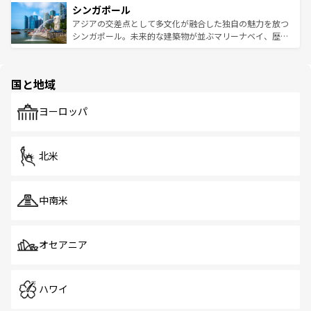
参照してほしい。
シンガポール
激する。気候は一年中温暖で、どの季節にも異なる楽しみ
み、どこを訪れても感動するはず。観光スポットが密集し
が待っている。親しみやすいタイの人々、仏教を中心とし
ており、効率よく見どころを回れるのも魅力。息をのむよ
アジアの交差点として多文化が融合した独自の魅力を放つ
た文化、そして多様な観光資源が、訪れる旅人を魅了し続
うな絶景から文化的な体験まで、香港を存分に楽しみ尽く
シンガポール。未来的な建築物が並ぶマリーナベイ、歴史
ける。 なお、新着のタイ情報は
コンテンツ一覧
を参照して
そう。 なお、新着の香港情報は
コンテンツ一覧
を参照して
と伝統を感じられるエスニックタウン、多数の緑豊かな公
ほしい。
ほしい。
園や自然保護区など、自然が調和した近代的な景観と文化
の多様性あふれるカラフルな町は、どこを歩いても新しい
国と地域
発見がある。さらに、治安のよさや充実した公共交通機関
も、旅行者にとっては魅力的なポイント。グルメも豊富
で、ホーカーズは地元の風情を楽しめる外せないスポット
ヨーロッパ
だ。訪れる人を飽きさせないシンガポールで、多様な魅力
を体感しよう。 なお、新着のシンガポール情報は
コンテン
ツ一覧
を参照してほしい。
北米
中南米
オセアニア
ハワイ