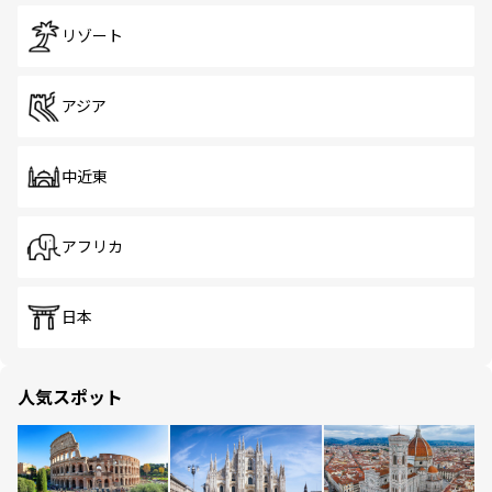
リゾート
アジア
中近東
アフリカ
日本
人気スポット