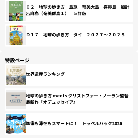
０２ 地球の歩き方 島旅 奄美大島 喜界島 加計
呂麻島（奄美群島１） ５訂版
Ｄ１７ 地球の歩き方 タイ ２０２７～２０２８
特設ページ
世界遺産ランキング
地球の歩き方 meets クリストファー・ノーラン監督
最新作『オデュッセイア』
準備も滞在もスマートに！ トラベルハック2026