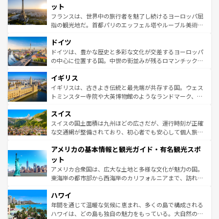
なお、新着のイタリア情報は
コンテンツ一覧
を参照してほ
れる闘牛、そして美味しいタパスが生活の一部となってい
ット
しい。
る。首都マドリードの洗練された雰囲気や、バルセロナの
フランスは、世界中の旅行者を魅了し続けるヨーロッパ屈
アートに溢れた街角から、地方では古代ローマ遺跡や中世
指の観光地だ。首都パリのエッフェル塔やルーブル美術館
の城塞都市、穏やかなビーチリゾートまで多彩な表情を見
といった象徴的なスポットから、田舎町の古風な美しさま
せる。地方によって風土や気候が異なるスペインはその個
ドイツ
で、幅広い魅力が詰まっている。華麗な宮殿、歴史的な大
性で訪れる人を魅了する。 なお、新着のスペイン情報は
コ
聖堂、美しいビーチ、そして豊かな自然が、訪れる者を心
ドイツは、豊かな歴史と多彩な文化が交差するヨーロッパ
ンテンツ一覧
を参照してほしい。
から魅了する。また、フランスは美食の国としても知ら
の中心に位置する国。中世の街並みが残るロマンチック街
れ、フランス料理はユネスコ無形文化遺産にも登録されて
道から、未来を先取りするようなモダンな都市まで多様な
イギリス
いる。シャンパンの発祥地であるランス、プロヴァンスの
顔を持つこの国は、どこを歩いても飽きることがない。ベ
香り高いラベンダー畑など、多彩な楽しみ方が可能だ。さ
ルリンの文化的活気、バイエルン州のアルプスの絶景、そ
イギリスは、古きよき伝統と最先端が共存する国。ウェス
らに、パリ以外の地域にも魅力が溢れており、どの街角に
してライン川沿いのワイン畑といった風景は必見。ビール
トミンスター寺院や大英博物館のようなランドマーク、歴
も豊かな歴史と文化が息づいている。パリ以外の個性あふ
とソーセージを味わいながら地元の人と過ごす楽しい時間
史ある大学都市、美しい丘陵地帯や牧歌的な風景など、エ
れる地方に足を運ぶとそれぞれで全く異なる文化を体験で
スイス
は、お酒好きな人にはぜひ体験してほしい。 なお、新着の
リアごとに異なる魅力がある。また、優雅なアフタヌーン
きるだろう。 なお、新着のフランス情報は
コンテンツ一覧
ドイツ情報は
コンテンツ一覧
を参照してほしい。
ティー、ビール好きにはたまらない英国パブ、サッカー観
スイスの国土面積は九州ほどの広さだが、運行時刻が正確
を参照してほしい。
戦など、本場だからこそできる体験も豊富。イギリスを旅
な交通網が整備されており、初心者でも安心して個人旅行
して楽しみつくそう。 なお、新着のイギリス情報は
コンテ
を楽しめる。日本同様に時刻表どおりの旅が可能だ。中世
アメリカの基本情報と観光ガイド・有名観光スポ
ンツ一覧
を参照してほしい。
の建物がそのまま残る町や、スイスならではのユニークな
博物館もあり、アルプス観光だけでなく町歩きも満喫する
ット
ことができる。国民の所得が高いため物価も高いが、旅行
アメリカ合衆国は、広大な土地と多様な文化が魅力の国。
者向けの交通パス提供のサービスもあり、うまく活用すれ
東海岸の都市部から西海岸のカリフォルニアまで、訪れる
ば市内交通費無料で観光を楽しむこともできる。 なお、新
場所ごとに異なる風景と体験が待っている。ニューヨーク
着のスイス情報は
コンテンツ一覧
を参照してほしい。
ハワイ
のような巨大都市は、観光、ショッピング、エンターテイ
ンメントが詰まった刺激的なスポットだ。一方、アメリカ
年間を通じて温暖な気候に恵まれ、多くの島で構成される
西部には大自然が広がり、グランドキャニオンやイエロー
ハワイは、どの島も独自の魅力をもっている。大自然の神