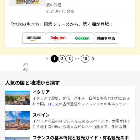
旅の図鑑
2021.03.18 発売
「地球の歩き方」図鑑シリーズから、第４弾が登場！
詳細を見る
…
1
2
3
15
AD
AD
人気の国と地域から探す
イタリア
イタリアは歴史、文化、グルメ、自然と多彩な魅力にあふ
れた国。
ローマ
の古代遺跡やフィレンツェのルネッサンス
美術、ヴェネツィアの運河など、歴史あるスポットはもち
スペイン
ろん、トスカーナの美しい田園風景やアマルフィ海岸の絶
景など、自然景観も見逃せない。観光の合間には、本場の
イベリア半島のほぼ80％を占めるスペインは、太陽が降り
ピザやパスタなど、絶品のイタリア料理を堪能することも
注ぐ地中海沿岸から雄大なピレネー山脈まで、多彩な自然
できる。朝目覚めてから夜眠るまで、すべての瞬間を楽し
と文化が詰まったヨーロッパ屈指の旅行先だ。多様な地域
フランスの基本情報と観光ガイド・有名観光スポ
ませてくれるイタリアで、忘れられない旅をしてみよう！
文化が根付くこの国では、情熱的なフラメンコ、熱気あふ