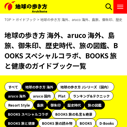
TOP
ガイドブック
地球の歩き方 海外、aruco 海外、島旅、御朱印、歴史時
地球の歩き方 海外、aruco 海外、島
旅、御朱印、歴史時代、旅の図鑑、B
OOKS スペシャルコラボ、BOOKS 旅
と健康のガイドブック一覧
すべて
地球の歩き方 海外
地球の歩き方 Jシリーズ（国内）
aruco 海外
aruco 国内
Plat
ランキング&テクニック
Resort Style
島旅
御朱印
歴史時代
旅の図鑑
BOOKS スペシャルコラボ
BOOKS 旅の名言＆絶景
BOOKS 旅と健康
BOOKS 旅の読み物
BOOKS
D-Books