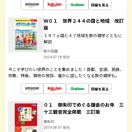
詳細を見る
Ｗ０１ 世界２４４の国と地域 改訂
版
１９７ヵ国と４７地域を旅の雑学とともに
解説
旅の図鑑
2024.07.18 発売
今こそ学びたい世界のことを集めました！首都、言語、民族、
宗教、特長、現地の挨拶、誰かに話したくなる旅の雑学も。
詳細を見る
０１ 御朱印でめぐる鎌倉のお寺 三
十三観音完全掲載 三訂版
御朱印
2019.08.07 発売