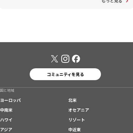
もっと見る
コミュニティを見る
国と地域
ヨーロッパ
北米
中南米
オセアニア
ハワイ
リゾート
アジア
中近東