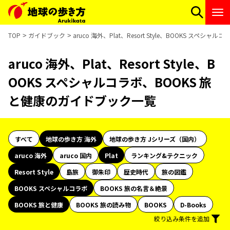
TOP
ガイドブック
aruco 海外、Plat、Resort Style、BOOKS スペ
aruco 海外、Plat、Resort Style、B
OOKS スペシャルコラボ、BOOKS 旅
と健康のガイドブック一覧
すべて
地球の歩き方 海外
地球の歩き方 Jシリーズ（国内）
aruco 海外
aruco 国内
Plat
ランキング&テクニック
Resort Style
島旅
御朱印
歴史時代
旅の図鑑
BOOKS スペシャルコラボ
BOOKS 旅の名言＆絶景
BOOKS 旅と健康
BOOKS 旅の読み物
BOOKS
D-Books
絞り込み条件を追加