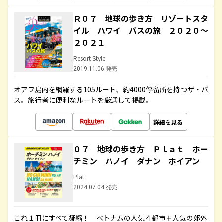
Ｒ０７ 地球の歩き方 リゾートスタ
イル ハワイ バスの旅 ２０２０～
２０２１
Resort Style
2019.11.06 発売
オアフ島内を網羅する105ルート、約4000停留所を持つザ・バ
ス。旅行者に便利なルートを厳選して掲載。
詳細を見る
０７ 地球の歩き方 Ｐｌａｔ ホー
チミン ハノイ ダナン ホイアン
Plat
2024.07.04 発売
これ１冊にすべて凝縮！ ベトナムの人気４都市＋人気の郊外