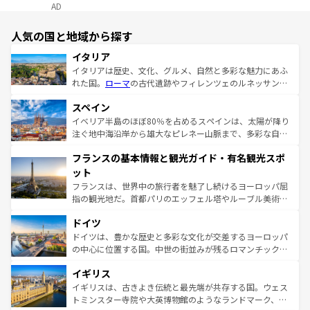
AD
人気の国と地域から探す
イタリア
イタリアは歴史、文化、グルメ、自然と多彩な魅力にあふ
れた国。
ローマ
の古代遺跡やフィレンツェのルネッサンス
美術、ヴェネツィアの運河など、歴史あるスポットはもち
スペイン
ろん、トスカーナの美しい田園風景やアマルフィ海岸の絶
景など、自然景観も見逃せない。観光の合間には、本場の
イベリア半島のほぼ80％を占めるスペインは、太陽が降り
ピザやパスタなど、絶品のイタリア料理を堪能することも
注ぐ地中海沿岸から雄大なピレネー山脈まで、多彩な自然
できる。朝目覚めてから夜眠るまで、すべての瞬間を楽し
と文化が詰まったヨーロッパ屈指の旅行先だ。多様な地域
フランスの基本情報と観光ガイド・有名観光スポ
ませてくれるイタリアで、忘れられない旅をしてみよう！
文化が根付くこの国では、情熱的なフラメンコ、熱気あふ
なお、新着のイタリア情報は
コンテンツ一覧
を参照してほ
れる闘牛、そして美味しいタパスが生活の一部となってい
ット
しい。
る。首都マドリードの洗練された雰囲気や、バルセロナの
フランスは、世界中の旅行者を魅了し続けるヨーロッパ屈
アートに溢れた街角から、地方では古代ローマ遺跡や中世
指の観光地だ。首都パリのエッフェル塔やルーブル美術館
の城塞都市、穏やかなビーチリゾートまで多彩な表情を見
といった象徴的なスポットから、田舎町の古風な美しさま
せる。地方によって風土や気候が異なるスペインはその個
ドイツ
で、幅広い魅力が詰まっている。華麗な宮殿、歴史的な大
性で訪れる人を魅了する。 なお、新着のスペイン情報は
コ
聖堂、美しいビーチ、そして豊かな自然が、訪れる者を心
ドイツは、豊かな歴史と多彩な文化が交差するヨーロッパ
ンテンツ一覧
を参照してほしい。
から魅了する。また、フランスは美食の国としても知ら
の中心に位置する国。中世の街並みが残るロマンチック街
れ、フランス料理はユネスコ無形文化遺産にも登録されて
道から、未来を先取りするようなモダンな都市まで多様な
イギリス
いる。シャンパンの発祥地であるランス、プロヴァンスの
顔を持つこの国は、どこを歩いても飽きることがない。ベ
香り高いラベンダー畑など、多彩な楽しみ方が可能だ。さ
ルリンの文化的活気、バイエルン州のアルプスの絶景、そ
イギリスは、古きよき伝統と最先端が共存する国。ウェス
らに、パリ以外の地域にも魅力が溢れており、どの街角に
してライン川沿いのワイン畑といった風景は必見。ビール
トミンスター寺院や大英博物館のようなランドマーク、歴