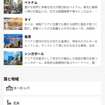
参照してほしい。
ベトナム
容にもいいと評判のスイーツなど、バラエティ豊かな料理
き、地方に足を延ばせば四季折々の自然美を楽しむことが
が味わえる。 なお、新着の台湾情報は
コンテンツ一覧
を参
できる。そして、キムチや焼肉、絶品のストリートフード
豊かな自然と多様な文化が魅力的なベトナム。南北に細長
照してほしい。
まで、さまざまな韓国料理が待っている。夜には、韓国な
く伸びる国土には、広大な田園風景や青々とした山々、世
らではのナイトライフも堪能できる。あたたかいホスピタ
界遺産に登録された壮大な自然景観が点在し、都市部では
タイ
リティに包まれながら、韓国の多彩な魅力を心ゆくまで味
急速な発展と共に伝統が息づく。ハノイの古い町並みやホ
わってみてほしい。 なお、新着の韓国情報は
コンテンツ一
ーチミン市のフランス統治時代の建物も、独特の雰囲気を
タイは、東南アジアに位置する豊かな自然と歴史が息づく
覧
を参照してほしい。
醸し出している。また、バラエティの豊かさとおいしさで
国だ。首都バンコクは高層ビルが立ち並ぶ一方、伝統的な
世界中の食通を魅了してやまないベトナム料理も魅力のひ
寺院や市場がいたるところに点在し、古きよき文化と現代
香港
とつ。フォーやバインミー、ベトナムコーヒーなどは、ぜ
の活気が交差している。北部ではチェンマイなどの山岳地
ひ現地で味わいたい。どの地域を訪れてもあたたかい人々
帯で自然と触れ合い、南部ではプーケットやクラビの美し
アジアと西洋の文化が交わる香港は、特有のエネルギーを
が旅行者を迎えてくれるので、きっと忘れられない旅にな
いビーチでリゾート気分を楽しむことができる。タイ料理
もっている。ヴィクトリア湾に広がる壮大な景色、近未来
るはずだ。 なお、新着のベトナム情報は
コンテンツ一覧
を
は世界的に有名で、屋台から高級レストランまで味覚を刺
的なアートスポット、そして歴史と現代が融合した町並
参照してほしい。
シンガポール
激する。気候は一年中温暖で、どの季節にも異なる楽しみ
み、どこを訪れても感動するはず。観光スポットが密集し
が待っている。親しみやすいタイの人々、仏教を中心とし
ており、効率よく見どころを回れるのも魅力。息をのむよ
アジアの交差点として多文化が融合した独自の魅力を放つ
た文化、そして多様な観光資源が、訪れる旅人を魅了し続
うな絶景から文化的な体験まで、香港を存分に楽しみ尽く
シンガポール。未来的な建築物が並ぶマリーナベイ、歴史
ける。 なお、新着のタイ情報は
コンテンツ一覧
を参照して
そう。 なお、新着の香港情報は
コンテンツ一覧
を参照して
と伝統を感じられるエスニックタウン、多数の緑豊かな公
ほしい。
ほしい。
園や自然保護区など、自然が調和した近代的な景観と文化
の多様性あふれるカラフルな町は、どこを歩いても新しい
国と地域
発見がある。さらに、治安のよさや充実した公共交通機関
も、旅行者にとっては魅力的なポイント。グルメも豊富
で、ホーカーズは地元の風情を楽しめる外せないスポット
ヨーロッパ
だ。訪れる人を飽きさせないシンガポールで、多様な魅力
を体感しよう。 なお、新着のシンガポール情報は
コンテン
ツ一覧
を参照してほしい。
北米