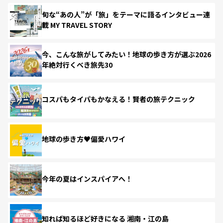
旬な“あの人”が「旅」をテーマに語るインタビュー連
載 MY TRAVEL STORY
今、こんな旅がしてみたい！地球の歩き方が選ぶ2026
年絶対行くべき旅先30
コスパもタイパもかなえる！賢者の旅テクニック
地球の歩き方♥偏愛ハワイ
今年の夏はインスパイアへ！
知れば知るほど好きになる 湘南・江の島