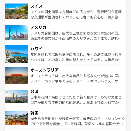
も豊かな歴史と文化が息づいている。パリ以外の個性あふ
とソーセージを味わいながら地元の人と過ごす楽しい時間
史ある大学都市、美しい丘陵地帯や牧歌的な風景など、エ
れる地方に足を運ぶとそれぞれで全く異なる文化を体験で
スイス
は、お酒好きな人にはぜひ体験してほしい。 なお、新着の
リアごとに異なる魅力がある。また、優雅なアフタヌーン
きるだろう。 なお、新着のフランス情報は
コンテンツ一覧
ドイツ情報は
コンテンツ一覧
を参照してほしい。
ティー、ビール好きにはたまらない英国パブ、サッカー観
スイスの国土面積は九州ほどの広さだが、運行時刻が正確
を参照してほしい。
戦など、本場だからこそできる体験も豊富。イギリスを旅
な交通網が整備されており、初心者でも安心して個人旅行
して楽しみつくそう。 なお、新着のイギリス情報は
コンテ
を楽しめる。日本同様に時刻表どおりの旅が可能だ。中世
アメリカ
ンツ一覧
を参照してほしい。
の建物がそのまま残る町や、スイスならではのユニークな
博物館もあり、アルプス観光だけでなく町歩きも満喫する
アメリカ合衆国は、広大な土地と多様な文化が魅力の国。
ことができる。国民の所得が高いため物価も高いが、旅行
東海岸の都市部から西海岸のカリフォルニアまで、訪れる
者向けの交通パス提供のサービスもあり、うまく活用すれ
場所ごとに異なる風景と体験が待っている。ニューヨーク
ハワイ
ば市内交通費無料で観光を楽しむこともできる。 なお、新
のような巨大都市は、観光、ショッピング、エンターテイ
着のスイス情報は
コンテンツ一覧
を参照してほしい。
ンメントが詰まった刺激的なスポットだ。一方、アメリカ
年間を通じて温暖な気候に恵まれ、多くの島で構成される
西部には大自然が広がり、グランドキャニオンやイエロー
ハワイは、どの島も独自の魅力をもっている。大自然の神
ストーン国立公園といった絶景が堪能できる。さらに、南
秘を感じたいなら、火山が生み出した壮大な景観を誇るハ
オーストラリア
部のニューオーリンズでは、音楽と美食が融合した独特の
ワイ島は見逃せない。また、定番の観光地といえばオアフ
文化が魅力。旅行者はアメリカの各地域で異なる魅力を楽
島だが、静かな自然を求めるならマウイ島やカウアイ島が
オーストラリアは、壮大な自然と多様な文化が魅力の国。
しみながら、その多様性と豊かな歴史を感じることができ
おすすめ。エメラルドグリーンに輝く海をはじめ、豊かな
シドニーのシンボルであるシドニー・オペラハウス、オー
るだろう。車でのロードトリップや列車の旅も、アメリカ
文化や歴史が息づいている。「アロハスピリット」と呼ば
ストラリア東海岸北部に広がる大サンゴ礁地帯グレートバ
ならではの贅沢な旅のスタイルだ。 なお、新着のアメリカ
台湾
れるおもてなしの心で訪れる人々を迎えてくれるハワイの
リアリーフや大陸中央部にそびえるウルル（エアーズロッ
情報は
コンテンツ一覧
を参照してほしい。
人々、おいしいローカルフードやハワイアンミュージッ
ク）、タスマニアの美しい原生林やケアンズの熱帯雨林な
日本から約４時間ほどでたどり着く台湾は、多彩な文化と
ク、伝統的なフラダンスなど、すべてがハワイの魅力を彩
ど、見どころがたくさん。また、カフェやワイン、オージ
自然が織りなす魅力的な観光地。活気あふれる大都市の台
っている。訪れるたびに新しい発見と感動が待っているハ
ービーフなどの食文化も豊かで、美味しいものであふれて
北やノスタルジックな町並みが人気な九份（ジォウフェ
ワイを、存分に味わってほしい。 なお、新着のハワイ情報
韓国
いる。アクティビティも充実しており、サーフィンやダイ
ン）、静ひつな山岳地帯である台湾東部など、都市の喧騒
は
コンテンツ一覧
を参照してほしい。
ビング、ハイキングなど、アウトドア好きにはたまらな
と山間の静けさが共存しており、訪れる人に新しい発見と
歴史ある王朝文化が残る一方で、最先端のファッションやK
い。オーストラリアの多彩な魅力を存分に味わいつくそ
驚きをもたらしてくれる。また、奥深い台湾の食文化も魅
-POPで世界を席巻している韓国。首都ソウルの宮殿や伝統
う。 なお、新着のオーストラリア情報は
コンテンツ一覧
を
力で、夜市などの屋台グルメから高級料理、ヘルシーで美
家屋が並ぶエリアでは韓国の歴史と文化に浸ることがで