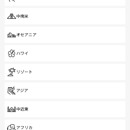
中南米
オセアニア
ハワイ
リゾート
アジア
中近東
アフリカ