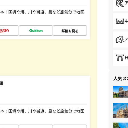
図本！国境や州、川や街道、島など旅気分で地図
詳細を見る
人気ス
編
図本！国境や州、川や街道、島など旅気分で地図