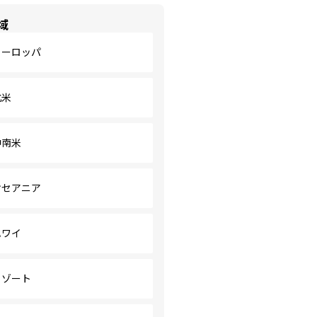
域
ヨーロッパ
北米
中南米
オセアニア
ハワイ
リゾート