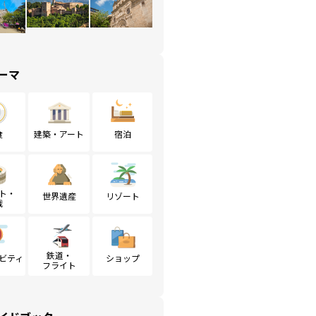
ーマ
食
建築・アート
宿泊
ト・
世界遺産
リゾート
戦
鉄道・
ビティ
ショップ
フライト