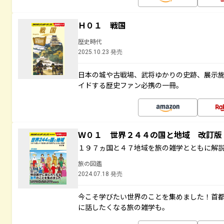
Ｈ０１ 戦国
歴史時代
2025.10.23 発売
日本の城や古戦場、武将ゆかりの史跡、展示
イドする歴史ファン必携の一冊。
Ｗ０１ 世界２４４の国と地域 改訂版
１９７ヵ国と４７地域を旅の雑学とともに解
旅の図鑑
2024.07.18 発売
今こそ学びたい世界のことを集めました！首
に話したくなる旅の雑学も。