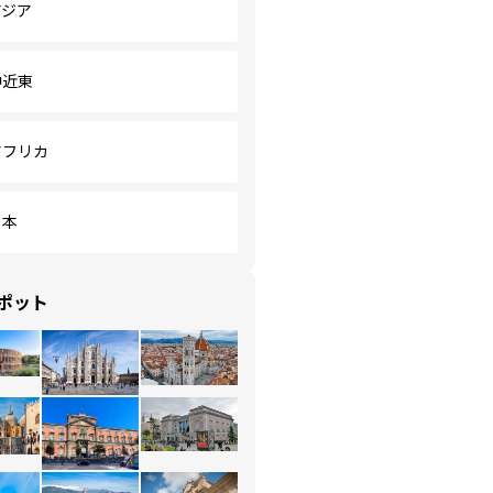
アジア
中近東
アフリカ
日本
ポット