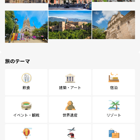
旅のテーマ
飲食
建築・アート
宿泊
イベント・観戦
世界遺産
リゾート