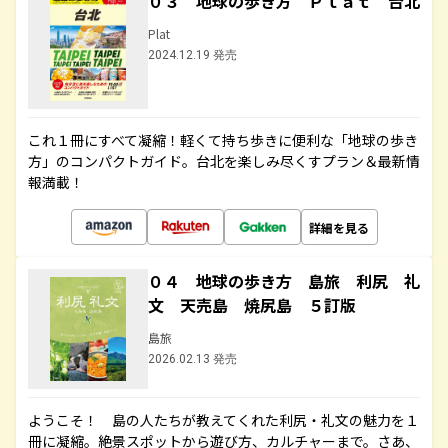
０３ 地球の歩き方 Ｐｌａｔ 台北
Plat
2024.12.19 発売
これ１冊にすべて凝縮！軽くて持ち歩きに便利な「地球の歩き
方」のコンパクトガイド。台北を楽しみ尽くすプラン＆最新情
報満載！
詳細を見る
０４ 地球の歩き方 島旅 利尻 礼
文 天売島 焼尻島 ５訂版
島旅
2026.02.13 発売
ようこそ！ 島の人たちが教えてくれた利尻・礼文の魅力を１
冊に凝縮。絶景スポットから遊び方、カルチャーまで。さあ、