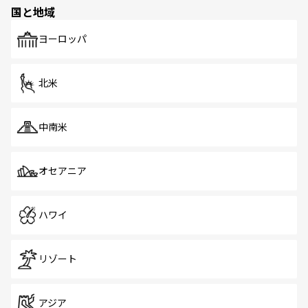
の多様性あふれるカラフルな町は、どこを歩いても新しい
国と地域
発見がある。さらに、治安のよさや充実した公共交通機関
も、旅行者にとっては魅力的なポイント。グルメも豊富
で、ホーカーズは地元の風情を楽しめる外せないスポット
ヨーロッパ
だ。訪れる人を飽きさせないシンガポールで、多様な魅力
を体感しよう。 なお、新着のシンガポール情報は
コンテン
ツ一覧
を参照してほしい。
北米
中南米
オセアニア
ハワイ
リゾート
アジア