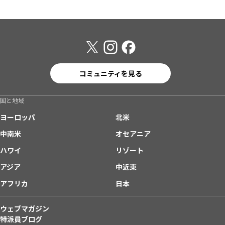
コミュニティを見る
国と地域
ヨーロッパ
北米
中南米
オセアニア
ハワイ
リゾート
アジア
中近東
アフリカ
日本
ウェブマガジン
特派員ブログ