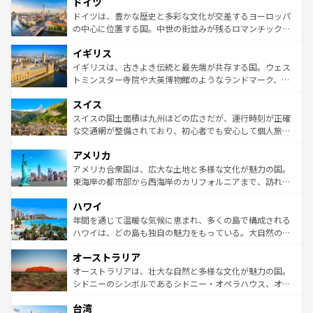
ドイツ
で、幅広い魅力が詰まっている。華麗な宮殿、歴史的な大
性で訪れる人を魅了する。 なお、新着のスペイン情報は
コ
聖堂、美しいビーチ、そして豊かな自然が、訪れる者を心
ドイツは、豊かな歴史と多彩な文化が交差するヨーロッパ
ンテンツ一覧
を参照してほしい。
から魅了する。また、フランスは美食の国としても知ら
の中心に位置する国。中世の街並みが残るロマンチック街
れ、フランス料理はユネスコ無形文化遺産にも登録されて
道から、未来を先取りするようなモダンな都市まで多様な
イギリス
いる。シャンパンの発祥地であるランス、プロヴァンスの
顔を持つこの国は、どこを歩いても飽きることがない。ベ
香り高いラベンダー畑など、多彩な楽しみ方が可能だ。さ
ルリンの文化的活気、バイエルン州のアルプスの絶景、そ
イギリスは、古きよき伝統と最先端が共存する国。ウェス
らに、パリ以外の地域にも魅力が溢れており、どの街角に
してライン川沿いのワイン畑といった風景は必見。ビール
トミンスター寺院や大英博物館のようなランドマーク、歴
も豊かな歴史と文化が息づいている。パリ以外の個性あふ
とソーセージを味わいながら地元の人と過ごす楽しい時間
史ある大学都市、美しい丘陵地帯や牧歌的な風景など、エ
れる地方に足を運ぶとそれぞれで全く異なる文化を体験で
スイス
は、お酒好きな人にはぜひ体験してほしい。 なお、新着の
リアごとに異なる魅力がある。また、優雅なアフタヌーン
きるだろう。 なお、新着のフランス情報は
コンテンツ一覧
ドイツ情報は
コンテンツ一覧
を参照してほしい。
ティー、ビール好きにはたまらない英国パブ、サッカー観
スイスの国土面積は九州ほどの広さだが、運行時刻が正確
を参照してほしい。
戦など、本場だからこそできる体験も豊富。イギリスを旅
な交通網が整備されており、初心者でも安心して個人旅行
して楽しみつくそう。 なお、新着のイギリス情報は
コンテ
を楽しめる。日本同様に時刻表どおりの旅が可能だ。中世
アメリカ
ンツ一覧
を参照してほしい。
の建物がそのまま残る町や、スイスならではのユニークな
博物館もあり、アルプス観光だけでなく町歩きも満喫する
アメリカ合衆国は、広大な土地と多様な文化が魅力の国。
ことができる。国民の所得が高いため物価も高いが、旅行
東海岸の都市部から西海岸のカリフォルニアまで、訪れる
者向けの交通パス提供のサービスもあり、うまく活用すれ
場所ごとに異なる風景と体験が待っている。ニューヨーク
ハワイ
ば市内交通費無料で観光を楽しむこともできる。 なお、新
のような巨大都市は、観光、ショッピング、エンターテイ
着のスイス情報は
コンテンツ一覧
を参照してほしい。
ンメントが詰まった刺激的なスポットだ。一方、アメリカ
年間を通じて温暖な気候に恵まれ、多くの島で構成される
西部には大自然が広がり、グランドキャニオンやイエロー
ハワイは、どの島も独自の魅力をもっている。大自然の神
ストーン国立公園といった絶景が堪能できる。さらに、南
秘を感じたいなら、火山が生み出した壮大な景観を誇るハ
オーストラリア
部のニューオーリンズでは、音楽と美食が融合した独特の
ワイ島は見逃せない。また、定番の観光地といえばオアフ
文化が魅力。旅行者はアメリカの各地域で異なる魅力を楽
島だが、静かな自然を求めるならマウイ島やカウアイ島が
オーストラリアは、壮大な自然と多様な文化が魅力の国。
しみながら、その多様性と豊かな歴史を感じることができ
おすすめ。エメラルドグリーンに輝く海をはじめ、豊かな
シドニーのシンボルであるシドニー・オペラハウス、オー
るだろう。車でのロードトリップや列車の旅も、アメリカ
文化や歴史が息づいている。「アロハスピリット」と呼ば
ストラリア東海岸北部に広がる大サンゴ礁地帯グレートバ
ならではの贅沢な旅のスタイルだ。 なお、新着のアメリカ
台湾
れるおもてなしの心で訪れる人々を迎えてくれるハワイの
リアリーフや大陸中央部にそびえるウルル（エアーズロッ