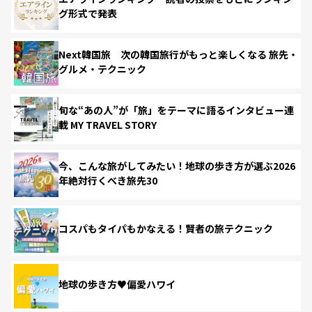
グ形式で発表
Next韓国旅 次の韓国旅行がもっと楽しくなる 旅先・
グルメ・テクニック
旬な“あの人”が「旅」をテーマに語るインタビュー連
載 MY TRAVEL STORY
今、こんな旅がしてみたい！地球の歩き方が選ぶ2026
年絶対行くべき旅先30
コスパもタイパもかなえる！賢者の旅テクニック
地球の歩き方♥偏愛ハワイ