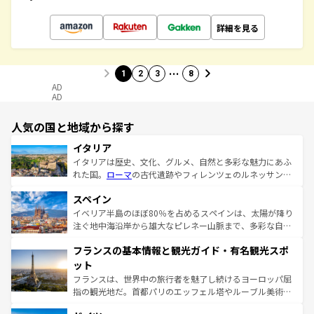
詳細を見る
…
1
2
3
8
AD
AD
人気の国と地域から探す
イタリア
イタリアは歴史、文化、グルメ、自然と多彩な魅力にあふ
れた国。
ローマ
の古代遺跡やフィレンツェのルネッサンス
美術、ヴェネツィアの運河など、歴史あるスポットはもち
スペイン
ろん、トスカーナの美しい田園風景やアマルフィ海岸の絶
景など、自然景観も見逃せない。観光の合間には、本場の
イベリア半島のほぼ80％を占めるスペインは、太陽が降り
ピザやパスタなど、絶品のイタリア料理を堪能することも
注ぐ地中海沿岸から雄大なピレネー山脈まで、多彩な自然
できる。朝目覚めてから夜眠るまで、すべての瞬間を楽し
と文化が詰まったヨーロッパ屈指の旅行先だ。多様な地域
フランスの基本情報と観光ガイド・有名観光スポ
ませてくれるイタリアで、忘れられない旅をしてみよう！
文化が根付くこの国では、情熱的なフラメンコ、熱気あふ
なお、新着のイタリア情報は
コンテンツ一覧
を参照してほ
れる闘牛、そして美味しいタパスが生活の一部となってい
ット
しい。
る。首都マドリードの洗練された雰囲気や、バルセロナの
フランスは、世界中の旅行者を魅了し続けるヨーロッパ屈
アートに溢れた街角から、地方では古代ローマ遺跡や中世
指の観光地だ。首都パリのエッフェル塔やルーブル美術館
の城塞都市、穏やかなビーチリゾートまで多彩な表情を見
といった象徴的なスポットから、田舎町の古風な美しさま
せる。地方によって風土や気候が異なるスペインはその個