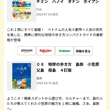
チミン ハノイ ダナン ホイアン
Plat
2024.07.04 発売
これ１冊にすべて凝縮！ ベトナムの人気４都市＋人気の郊外
を楽しむ、携帯に便利な地球の歩き方コンパクトガイドの最新
版が登場
詳細を見る
０８ 地球の歩き方 島旅 小笠原
父島 母島 ４訂版
島旅
2025.04.10 発売
ようこそ！絶景スポットから遊び方、カルチャーまで、島の人
たちが教えてくれた小笠原の魅力を１冊に凝縮。さあ、島旅
へ。