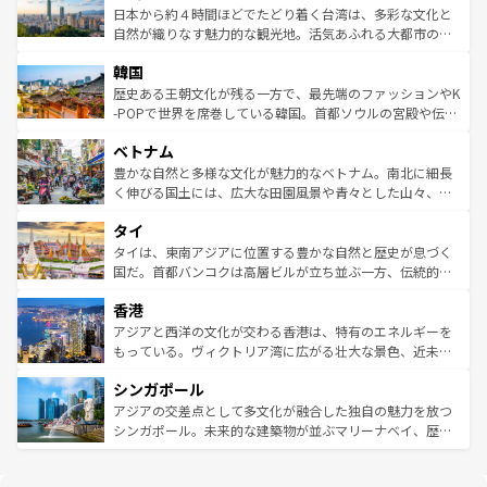
情報は
コンテンツ一覧
を参照してほしい。
人々、おいしいローカルフードやハワイアンミュージッ
ク）、タスマニアの美しい原生林やケアンズの熱帯雨林な
日本から約４時間ほどでたどり着く台湾は、多彩な文化と
ク、伝統的なフラダンスなど、すべてがハワイの魅力を彩
ど、見どころがたくさん。また、カフェやワイン、オージ
自然が織りなす魅力的な観光地。活気あふれる大都市の台
っている。訪れるたびに新しい発見と感動が待っているハ
ービーフなどの食文化も豊かで、美味しいものであふれて
北やノスタルジックな町並みが人気な九份（ジォウフェ
ワイを、存分に味わってほしい。 なお、新着のハワイ情報
韓国
いる。アクティビティも充実しており、サーフィンやダイ
ン）、静ひつな山岳地帯である台湾東部など、都市の喧騒
は
コンテンツ一覧
を参照してほしい。
ビング、ハイキングなど、アウトドア好きにはたまらな
と山間の静けさが共存しており、訪れる人に新しい発見と
歴史ある王朝文化が残る一方で、最先端のファッションやK
い。オーストラリアの多彩な魅力を存分に味わいつくそ
驚きをもたらしてくれる。また、奥深い台湾の食文化も魅
-POPで世界を席巻している韓国。首都ソウルの宮殿や伝統
う。 なお、新着のオーストラリア情報は
コンテンツ一覧
を
力で、夜市などの屋台グルメから高級料理、ヘルシーで美
家屋が並ぶエリアでは韓国の歴史と文化に浸ることがで
参照してほしい。
ベトナム
容にもいいと評判のスイーツなど、バラエティ豊かな料理
き、地方に足を延ばせば四季折々の自然美を楽しむことが
が味わえる。 なお、新着の台湾情報は
コンテンツ一覧
を参
できる。そして、キムチや焼肉、絶品のストリートフード
豊かな自然と多様な文化が魅力的なベトナム。南北に細長
照してほしい。
まで、さまざまな韓国料理が待っている。夜には、韓国な
く伸びる国土には、広大な田園風景や青々とした山々、世
らではのナイトライフも堪能できる。あたたかいホスピタ
界遺産に登録された壮大な自然景観が点在し、都市部では
タイ
リティに包まれながら、韓国の多彩な魅力を心ゆくまで味
急速な発展と共に伝統が息づく。ハノイの古い町並みやホ
わってみてほしい。 なお、新着の韓国情報は
コンテンツ一
ーチミン市のフランス統治時代の建物も、独特の雰囲気を
タイは、東南アジアに位置する豊かな自然と歴史が息づく
覧
を参照してほしい。
醸し出している。また、バラエティの豊かさとおいしさで
国だ。首都バンコクは高層ビルが立ち並ぶ一方、伝統的な
世界中の食通を魅了してやまないベトナム料理も魅力のひ
寺院や市場がいたるところに点在し、古きよき文化と現代
香港
とつ。フォーやバインミー、ベトナムコーヒーなどは、ぜ
の活気が交差している。北部ではチェンマイなどの山岳地
ひ現地で味わいたい。どの地域を訪れてもあたたかい人々
帯で自然と触れ合い、南部ではプーケットやクラビの美し
アジアと西洋の文化が交わる香港は、特有のエネルギーを
が旅行者を迎えてくれるので、きっと忘れられない旅にな
いビーチでリゾート気分を楽しむことができる。タイ料理
もっている。ヴィクトリア湾に広がる壮大な景色、近未来
るはずだ。 なお、新着のベトナム情報は
コンテンツ一覧
を
は世界的に有名で、屋台から高級レストランまで味覚を刺
的なアートスポット、そして歴史と現代が融合した町並
参照してほしい。
シンガポール
激する。気候は一年中温暖で、どの季節にも異なる楽しみ
み、どこを訪れても感動するはず。観光スポットが密集し
が待っている。親しみやすいタイの人々、仏教を中心とし
ており、効率よく見どころを回れるのも魅力。息をのむよ
アジアの交差点として多文化が融合した独自の魅力を放つ
た文化、そして多様な観光資源が、訪れる旅人を魅了し続
うな絶景から文化的な体験まで、香港を存分に楽しみ尽く
シンガポール。未来的な建築物が並ぶマリーナベイ、歴史
ける。 なお、新着のタイ情報は
コンテンツ一覧
を参照して
そう。 なお、新着の香港情報は
コンテンツ一覧
を参照して
と伝統を感じられるエスニックタウン、多数の緑豊かな公
ほしい。
ほしい。
園や自然保護区など、自然が調和した近代的な景観と文化