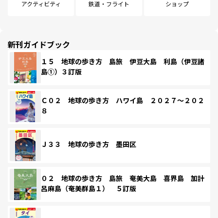
アクティビティ
鉄道・フライト
ショップ
新刊ガイドブック
１５ 地球の歩き方 島旅 伊豆大島 利島（伊豆諸
島①）３訂版
Ｃ０２ 地球の歩き方 ハワイ島 ２０２７～２０２
８
Ｊ３３ 地球の歩き方 墨田区
０２ 地球の歩き方 島旅 奄美大島 喜界島 加計
呂麻島（奄美群島１） ５訂版