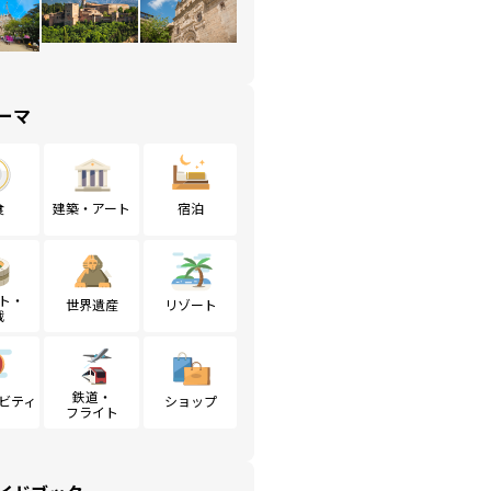
ーマ
食
建築・アート
宿泊
ト・
世界遺産
リゾート
戦
鉄道・
ビティ
ショップ
フライト