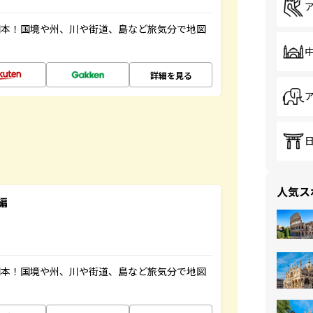
図本！国境や州、川や街道、島など旅気分で地図
詳細を見る
人気ス
編
図本！国境や州、川や街道、島など旅気分で地図