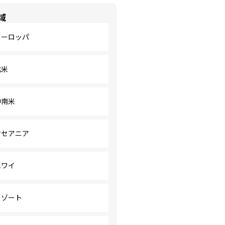
域
ヨーロッパ
北米
中南米
オセアニア
ハワイ
リゾート