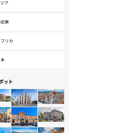
アジア
中近東
アフリカ
日本
ポット