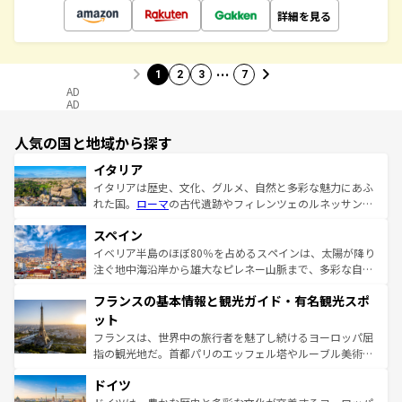
詳細を見る
…
1
2
3
7
AD
AD
人気の国と地域から探す
イタリア
イタリアは歴史、文化、グルメ、自然と多彩な魅力にあふ
れた国。
ローマ
の古代遺跡やフィレンツェのルネッサンス
美術、ヴェネツィアの運河など、歴史あるスポットはもち
スペイン
ろん、トスカーナの美しい田園風景やアマルフィ海岸の絶
景など、自然景観も見逃せない。観光の合間には、本場の
イベリア半島のほぼ80％を占めるスペインは、太陽が降り
ピザやパスタなど、絶品のイタリア料理を堪能することも
注ぐ地中海沿岸から雄大なピレネー山脈まで、多彩な自然
できる。朝目覚めてから夜眠るまで、すべての瞬間を楽し
と文化が詰まったヨーロッパ屈指の旅行先だ。多様な地域
フランスの基本情報と観光ガイド・有名観光スポ
ませてくれるイタリアで、忘れられない旅をしてみよう！
文化が根付くこの国では、情熱的なフラメンコ、熱気あふ
なお、新着のイタリア情報は
コンテンツ一覧
を参照してほ
れる闘牛、そして美味しいタパスが生活の一部となってい
ット
しい。
る。首都マドリードの洗練された雰囲気や、バルセロナの
フランスは、世界中の旅行者を魅了し続けるヨーロッパ屈
アートに溢れた街角から、地方では古代ローマ遺跡や中世
指の観光地だ。首都パリのエッフェル塔やルーブル美術館
の城塞都市、穏やかなビーチリゾートまで多彩な表情を見
といった象徴的なスポットから、田舎町の古風な美しさま
せる。地方によって風土や気候が異なるスペインはその個
ドイツ
で、幅広い魅力が詰まっている。華麗な宮殿、歴史的な大
性で訪れる人を魅了する。 なお、新着のスペイン情報は
コ
聖堂、美しいビーチ、そして豊かな自然が、訪れる者を心