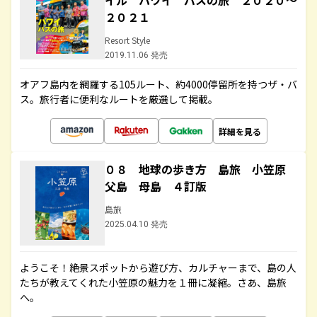
イル ハワイ バスの旅 ２０２０～
２０２１
Resort Style
2019.11.06 発売
オアフ島内を網羅する105ルート、約4000停留所を持つザ・バ
ス。旅行者に便利なルートを厳選して掲載。
詳細を見る
０８ 地球の歩き方 島旅 小笠原
父島 母島 ４訂版
島旅
2025.04.10 発売
ようこそ！絶景スポットから遊び方、カルチャーまで、島の人
たちが教えてくれた小笠原の魅力を１冊に凝縮。さあ、島旅
へ。