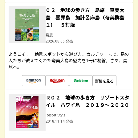
０２ 地球の歩き方 島旅 奄美大
島 喜界島 加計呂麻島（奄美群島
１） ５訂版
島旅
2026.08.06 発売
ようこそ！ 絶景スポットから遊び方、カルチャーまで、島の
人たちが教えてくれた奄美大島の魅力を1冊に凝縮。さあ、島
旅へ。
詳細を見る
Ｒ０２ 地球の歩き方 リゾートスタ
イル ハワイ島 ２０１９～２０２０
Resort Style
2018.11.14 発売