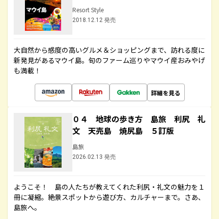
Resort Style
2018.12.12 発売
大自然から感度の高いグルメ＆ショッピングまで、訪れる度に
新発見があるマウイ島。旬のファーム巡りやマウイ産おみやげ
も満載！
詳細を見る
０４ 地球の歩き方 島旅 利尻 礼
文 天売島 焼尻島 ５訂版
島旅
2026.02.13 発売
ようこそ！ 島の人たちが教えてくれた利尻・礼文の魅力を１
冊に凝縮。絶景スポットから遊び方、カルチャーまで。さあ、
島旅へ。