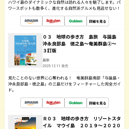
ハワイ島のダイナミックな自然は訪れる人々を魅了します。パ
ワースポットも数多く、進化する自然派グルメも見逃せない！
詳細を見る
０３ 地球の歩き方 島旅 与論島
沖永良部島 徳之島～奄美群島②～
３訂版
島旅
2025.12.11 発売
見たことのない世界に心奪われる！ 奄美群島南部「与論島・
沖永良部島・徳之島」の三島だけをフィーチャーした完全ガイ
ド。
詳細を見る
Ｒ０３ 地球の歩き方 リゾートスタ
イル マウイ島 ２０１９～２０２０