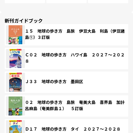
新刊ガイドブック
１５ 地球の歩き方 島旅 伊豆大島 利島（伊豆諸
島①）３訂版
Ｃ０２ 地球の歩き方 ハワイ島 ２０２７～２０２
８
Ｊ３３ 地球の歩き方 墨田区
０２ 地球の歩き方 島旅 奄美大島 喜界島 加計
呂麻島（奄美群島１） ５訂版
Ｄ１７ 地球の歩き方 タイ ２０２７～２０２８