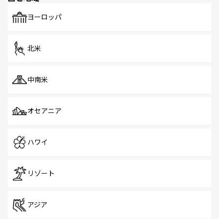
も、旅行者にとっては魅力的なポイント。グルメも豊富
で、ホーカーズは地元の風情を楽しめる外せないスポット
ヨーロッパ
だ。訪れる人を飽きさせないシンガポールで、多様な魅力
を体感しよう。 なお、新着のシンガポール情報は
コンテン
ツ一覧
を参照してほしい。
北米
中南米
オセアニア
ハワイ
リゾート
アジア