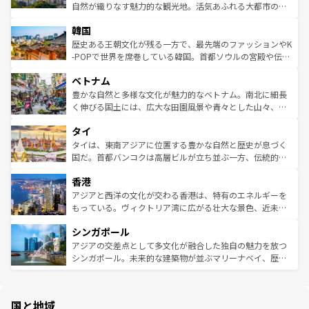
ク、伝統的なフラダンスなど、すべてがハワイの魅力を彩
ど、見どころがたくさん。また、カフェやワイン、オージ
自然が織りなす魅力的な観光地。活気あふれる大都市の台
っている。訪れるたびに新しい発見と感動が待っているハ
ービーフなどの食文化も豊かで、美味しいものであふれて
北やノスタルジックな町並みが人気な九份（ジォウフェ
ワイを、存分に味わってほしい。 なお、新着のハワイ情報
韓国
いる。アクティビティも充実しており、サーフィンやダイ
ン）、静ひつな山岳地帯である台湾東部など、都市の喧騒
は
コンテンツ一覧
を参照してほしい。
ビング、ハイキングなど、アウトドア好きにはたまらな
と山間の静けさが共存しており、訪れる人に新しい発見と
歴史ある王朝文化が残る一方で、最先端のファッションやK
い。オーストラリアの多彩な魅力を存分に味わいつくそ
驚きをもたらしてくれる。また、奥深い台湾の食文化も魅
-POPで世界を席巻している韓国。首都ソウルの宮殿や伝統
う。 なお、新着のオーストラリア情報は
コンテンツ一覧
を
力で、夜市などの屋台グルメから高級料理、ヘルシーで美
家屋が並ぶエリアでは韓国の歴史と文化に浸ることがで
参照してほしい。
ベトナム
容にもいいと評判のスイーツなど、バラエティ豊かな料理
き、地方に足を延ばせば四季折々の自然美を楽しむことが
が味わえる。 なお、新着の台湾情報は
コンテンツ一覧
を参
できる。そして、キムチや焼肉、絶品のストリートフード
豊かな自然と多様な文化が魅力的なベトナム。南北に細長
照してほしい。
まで、さまざまな韓国料理が待っている。夜には、韓国な
く伸びる国土には、広大な田園風景や青々とした山々、世
らではのナイトライフも堪能できる。あたたかいホスピタ
界遺産に登録された壮大な自然景観が点在し、都市部では
タイ
リティに包まれながら、韓国の多彩な魅力を心ゆくまで味
急速な発展と共に伝統が息づく。ハノイの古い町並みやホ
わってみてほしい。 なお、新着の韓国情報は
コンテンツ一
ーチミン市のフランス統治時代の建物も、独特の雰囲気を
タイは、東南アジアに位置する豊かな自然と歴史が息づく
覧
を参照してほしい。
醸し出している。また、バラエティの豊かさとおいしさで
国だ。首都バンコクは高層ビルが立ち並ぶ一方、伝統的な
世界中の食通を魅了してやまないベトナム料理も魅力のひ
寺院や市場がいたるところに点在し、古きよき文化と現代
香港
とつ。フォーやバインミー、ベトナムコーヒーなどは、ぜ
の活気が交差している。北部ではチェンマイなどの山岳地
ひ現地で味わいたい。どの地域を訪れてもあたたかい人々
帯で自然と触れ合い、南部ではプーケットやクラビの美し
アジアと西洋の文化が交わる香港は、特有のエネルギーを
が旅行者を迎えてくれるので、きっと忘れられない旅にな
いビーチでリゾート気分を楽しむことができる。タイ料理
もっている。ヴィクトリア湾に広がる壮大な景色、近未来
るはずだ。 なお、新着のベトナム情報は
コンテンツ一覧
を
は世界的に有名で、屋台から高級レストランまで味覚を刺
的なアートスポット、そして歴史と現代が融合した町並
参照してほしい。
シンガポール
激する。気候は一年中温暖で、どの季節にも異なる楽しみ
み、どこを訪れても感動するはず。観光スポットが密集し
が待っている。親しみやすいタイの人々、仏教を中心とし
ており、効率よく見どころを回れるのも魅力。息をのむよ
アジアの交差点として多文化が融合した独自の魅力を放つ
た文化、そして多様な観光資源が、訪れる旅人を魅了し続
うな絶景から文化的な体験まで、香港を存分に楽しみ尽く
シンガポール。未来的な建築物が並ぶマリーナベイ、歴史
ける。 なお、新着のタイ情報は
コンテンツ一覧
を参照して
そう。 なお、新着の香港情報は
コンテンツ一覧
を参照して
と伝統を感じられるエスニックタウン、多数の緑豊かな公
ほしい。
ほしい。
園や自然保護区など、自然が調和した近代的な景観と文化
の多様性あふれるカラフルな町は、どこを歩いても新しい
国と地域
発見がある。さらに、治安のよさや充実した公共交通機関