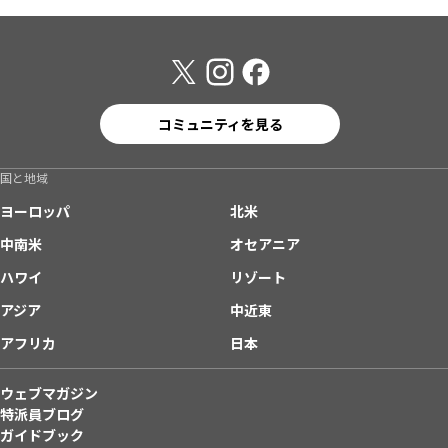
コミュニティを見る
国と地域
ヨーロッパ
北米
中南米
オセアニア
ハワイ
リゾート
アジア
中近東
アフリカ
日本
ウェブマガジン
特派員ブログ
ガイドブック