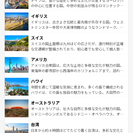
ドイツは、豊かな歴史と多彩な文化が交差するヨーロッパ
ンテンツ一覧
を参照してほしい。
から魅了する。また、フランスは美食の国としても知ら
の中心に位置する国。中世の街並みが残るロマンチック街
れ、フランス料理はユネスコ無形文化遺産にも登録されて
道から、未来を先取りするようなモダンな都市まで多様な
イギリス
いる。シャンパンの発祥地であるランス、プロヴァンスの
顔を持つこの国は、どこを歩いても飽きることがない。ベ
香り高いラベンダー畑など、多彩な楽しみ方が可能だ。さ
ルリンの文化的活気、バイエルン州のアルプスの絶景、そ
イギリスは、古きよき伝統と最先端が共存する国。ウェス
らに、パリ以外の地域にも魅力が溢れており、どの街角に
してライン川沿いのワイン畑といった風景は必見。ビール
トミンスター寺院や大英博物館のようなランドマーク、歴
も豊かな歴史と文化が息づいている。パリ以外の個性あふ
とソーセージを味わいながら地元の人と過ごす楽しい時間
史ある大学都市、美しい丘陵地帯や牧歌的な風景など、エ
れる地方に足を運ぶとそれぞれで全く異なる文化を体験で
スイス
は、お酒好きな人にはぜひ体験してほしい。 なお、新着の
リアごとに異なる魅力がある。また、優雅なアフタヌーン
きるだろう。 なお、新着のフランス情報は
コンテンツ一覧
ドイツ情報は
コンテンツ一覧
を参照してほしい。
ティー、ビール好きにはたまらない英国パブ、サッカー観
スイスの国土面積は九州ほどの広さだが、運行時刻が正確
を参照してほしい。
戦など、本場だからこそできる体験も豊富。イギリスを旅
な交通網が整備されており、初心者でも安心して個人旅行
して楽しみつくそう。 なお、新着のイギリス情報は
コンテ
を楽しめる。日本同様に時刻表どおりの旅が可能だ。中世
アメリカ
ンツ一覧
を参照してほしい。
の建物がそのまま残る町や、スイスならではのユニークな
博物館もあり、アルプス観光だけでなく町歩きも満喫する
アメリカ合衆国は、広大な土地と多様な文化が魅力の国。
ことができる。国民の所得が高いため物価も高いが、旅行
東海岸の都市部から西海岸のカリフォルニアまで、訪れる
者向けの交通パス提供のサービスもあり、うまく活用すれ
場所ごとに異なる風景と体験が待っている。ニューヨーク
ハワイ
ば市内交通費無料で観光を楽しむこともできる。 なお、新
のような巨大都市は、観光、ショッピング、エンターテイ
着のスイス情報は
コンテンツ一覧
を参照してほしい。
ンメントが詰まった刺激的なスポットだ。一方、アメリカ
年間を通じて温暖な気候に恵まれ、多くの島で構成される
西部には大自然が広がり、グランドキャニオンやイエロー
ハワイは、どの島も独自の魅力をもっている。大自然の神
ストーン国立公園といった絶景が堪能できる。さらに、南
秘を感じたいなら、火山が生み出した壮大な景観を誇るハ
オーストラリア
部のニューオーリンズでは、音楽と美食が融合した独特の
ワイ島は見逃せない。また、定番の観光地といえばオアフ
文化が魅力。旅行者はアメリカの各地域で異なる魅力を楽
島だが、静かな自然を求めるならマウイ島やカウアイ島が
オーストラリアは、壮大な自然と多様な文化が魅力の国。
しみながら、その多様性と豊かな歴史を感じることができ
おすすめ。エメラルドグリーンに輝く海をはじめ、豊かな
シドニーのシンボルであるシドニー・オペラハウス、オー
るだろう。車でのロードトリップや列車の旅も、アメリカ
文化や歴史が息づいている。「アロハスピリット」と呼ば
ストラリア東海岸北部に広がる大サンゴ礁地帯グレートバ
ならではの贅沢な旅のスタイルだ。 なお、新着のアメリカ
台湾
れるおもてなしの心で訪れる人々を迎えてくれるハワイの
リアリーフや大陸中央部にそびえるウルル（エアーズロッ
情報は
コンテンツ一覧
を参照してほしい。
人々、おいしいローカルフードやハワイアンミュージッ
ク）、タスマニアの美しい原生林やケアンズの熱帯雨林な
日本から約４時間ほどでたどり着く台湾は、多彩な文化と