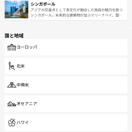
参照してほしい。
シンガポール
激する。気候は一年中温暖で、どの季節にも異なる楽しみ
み、どこを訪れても感動するはず。観光スポットが密集し
が待っている。親しみやすいタイの人々、仏教を中心とし
ており、効率よく見どころを回れるのも魅力。息をのむよ
アジアの交差点として多文化が融合した独自の魅力を放つ
た文化、そして多様な観光資源が、訪れる旅人を魅了し続
うな絶景から文化的な体験まで、香港を存分に楽しみ尽く
シンガポール。未来的な建築物が並ぶマリーナベイ、歴史
ける。 なお、新着のタイ情報は
コンテンツ一覧
を参照して
そう。 なお、新着の香港情報は
コンテンツ一覧
を参照して
と伝統を感じられるエスニックタウン、多数の緑豊かな公
ほしい。
ほしい。
園や自然保護区など、自然が調和した近代的な景観と文化
の多様性あふれるカラフルな町は、どこを歩いても新しい
国と地域
発見がある。さらに、治安のよさや充実した公共交通機関
も、旅行者にとっては魅力的なポイント。グルメも豊富
で、ホーカーズは地元の風情を楽しめる外せないスポット
ヨーロッパ
だ。訪れる人を飽きさせないシンガポールで、多様な魅力
を体感しよう。 なお、新着のシンガポール情報は
コンテン
ツ一覧
を参照してほしい。
北米
中南米
オセアニア
ハワイ