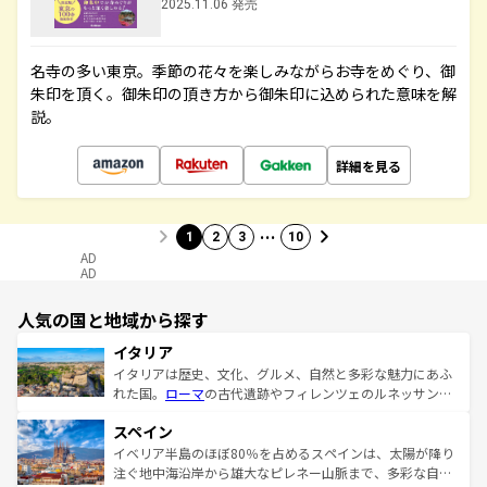
2025.11.06 発売
名寺の多い東京。季節の花々を楽しみながらお寺をめぐり、御
朱印を頂く。御朱印の頂き方から御朱印に込められた意味を解
説。
詳細を見る
…
1
2
3
10
AD
AD
人気の国と地域から探す
イタリア
イタリアは歴史、文化、グルメ、自然と多彩な魅力にあふ
れた国。
ローマ
の古代遺跡やフィレンツェのルネッサンス
美術、ヴェネツィアの運河など、歴史あるスポットはもち
スペイン
ろん、トスカーナの美しい田園風景やアマルフィ海岸の絶
景など、自然景観も見逃せない。観光の合間には、本場の
イベリア半島のほぼ80％を占めるスペインは、太陽が降り
ピザやパスタなど、絶品のイタリア料理を堪能することも
注ぐ地中海沿岸から雄大なピレネー山脈まで、多彩な自然