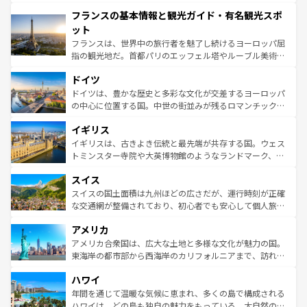
できる。朝目覚めてから夜眠るまで、すべての瞬間を楽し
と文化が詰まったヨーロッパ屈指の旅行先だ。多様な地域
フランスの基本情報と観光ガイド・有名観光スポ
ませてくれるイタリアで、忘れられない旅をしてみよう！
文化が根付くこの国では、情熱的なフラメンコ、熱気あふ
なお、新着のイタリア情報は
コンテンツ一覧
を参照してほ
れる闘牛、そして美味しいタパスが生活の一部となってい
ット
しい。
る。首都マドリードの洗練された雰囲気や、バルセロナの
フランスは、世界中の旅行者を魅了し続けるヨーロッパ屈
アートに溢れた街角から、地方では古代ローマ遺跡や中世
指の観光地だ。首都パリのエッフェル塔やルーブル美術館
の城塞都市、穏やかなビーチリゾートまで多彩な表情を見
といった象徴的なスポットから、田舎町の古風な美しさま
せる。地方によって風土や気候が異なるスペインはその個
ドイツ
で、幅広い魅力が詰まっている。華麗な宮殿、歴史的な大
性で訪れる人を魅了する。 なお、新着のスペイン情報は
コ
聖堂、美しいビーチ、そして豊かな自然が、訪れる者を心
ドイツは、豊かな歴史と多彩な文化が交差するヨーロッパ
ンテンツ一覧
を参照してほしい。
から魅了する。また、フランスは美食の国としても知ら
の中心に位置する国。中世の街並みが残るロマンチック街
れ、フランス料理はユネスコ無形文化遺産にも登録されて
道から、未来を先取りするようなモダンな都市まで多様な
イギリス
いる。シャンパンの発祥地であるランス、プロヴァンスの
顔を持つこの国は、どこを歩いても飽きることがない。ベ
香り高いラベンダー畑など、多彩な楽しみ方が可能だ。さ
ルリンの文化的活気、バイエルン州のアルプスの絶景、そ
イギリスは、古きよき伝統と最先端が共存する国。ウェス
らに、パリ以外の地域にも魅力が溢れており、どの街角に
してライン川沿いのワイン畑といった風景は必見。ビール
トミンスター寺院や大英博物館のようなランドマーク、歴
も豊かな歴史と文化が息づいている。パリ以外の個性あふ
とソーセージを味わいながら地元の人と過ごす楽しい時間
史ある大学都市、美しい丘陵地帯や牧歌的な風景など、エ
れる地方に足を運ぶとそれぞれで全く異なる文化を体験で
スイス
は、お酒好きな人にはぜひ体験してほしい。 なお、新着の
リアごとに異なる魅力がある。また、優雅なアフタヌーン
きるだろう。 なお、新着のフランス情報は
コンテンツ一覧
ドイツ情報は
コンテンツ一覧
を参照してほしい。
ティー、ビール好きにはたまらない英国パブ、サッカー観
スイスの国土面積は九州ほどの広さだが、運行時刻が正確
を参照してほしい。
戦など、本場だからこそできる体験も豊富。イギリスを旅
な交通網が整備されており、初心者でも安心して個人旅行
して楽しみつくそう。 なお、新着のイギリス情報は
コンテ
を楽しめる。日本同様に時刻表どおりの旅が可能だ。中世
アメリカ
ンツ一覧
を参照してほしい。
の建物がそのまま残る町や、スイスならではのユニークな
博物館もあり、アルプス観光だけでなく町歩きも満喫する
アメリカ合衆国は、広大な土地と多様な文化が魅力の国。
ことができる。国民の所得が高いため物価も高いが、旅行
東海岸の都市部から西海岸のカリフォルニアまで、訪れる
者向けの交通パス提供のサービスもあり、うまく活用すれ
場所ごとに異なる風景と体験が待っている。ニューヨーク
ハワイ
ば市内交通費無料で観光を楽しむこともできる。 なお、新
のような巨大都市は、観光、ショッピング、エンターテイ
着のスイス情報は
コンテンツ一覧
を参照してほしい。
ンメントが詰まった刺激的なスポットだ。一方、アメリカ
年間を通じて温暖な気候に恵まれ、多くの島で構成される
西部には大自然が広がり、グランドキャニオンやイエロー
ハワイは、どの島も独自の魅力をもっている。大自然の神