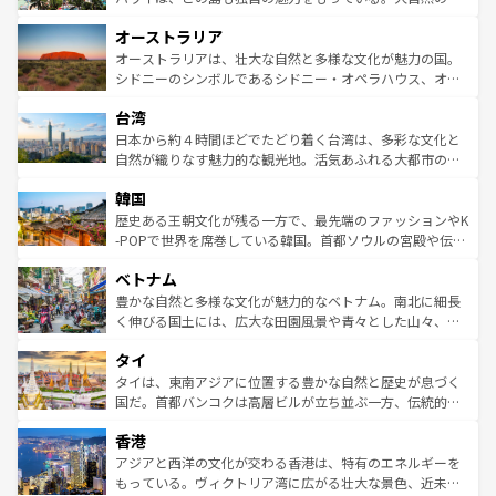
ストーン国立公園といった絶景が堪能できる。さらに、南
秘を感じたいなら、火山が生み出した壮大な景観を誇るハ
オーストラリア
部のニューオーリンズでは、音楽と美食が融合した独特の
ワイ島は見逃せない。また、定番の観光地といえばオアフ
文化が魅力。旅行者はアメリカの各地域で異なる魅力を楽
島だが、静かな自然を求めるならマウイ島やカウアイ島が
オーストラリアは、壮大な自然と多様な文化が魅力の国。
しみながら、その多様性と豊かな歴史を感じることができ
おすすめ。エメラルドグリーンに輝く海をはじめ、豊かな
シドニーのシンボルであるシドニー・オペラハウス、オー
るだろう。車でのロードトリップや列車の旅も、アメリカ
文化や歴史が息づいている。「アロハスピリット」と呼ば
ストラリア東海岸北部に広がる大サンゴ礁地帯グレートバ
ならではの贅沢な旅のスタイルだ。 なお、新着のアメリカ
台湾
れるおもてなしの心で訪れる人々を迎えてくれるハワイの
リアリーフや大陸中央部にそびえるウルル（エアーズロッ
情報は
コンテンツ一覧
を参照してほしい。
人々、おいしいローカルフードやハワイアンミュージッ
ク）、タスマニアの美しい原生林やケアンズの熱帯雨林な
日本から約４時間ほどでたどり着く台湾は、多彩な文化と
ク、伝統的なフラダンスなど、すべてがハワイの魅力を彩
ど、見どころがたくさん。また、カフェやワイン、オージ
自然が織りなす魅力的な観光地。活気あふれる大都市の台
っている。訪れるたびに新しい発見と感動が待っているハ
ービーフなどの食文化も豊かで、美味しいものであふれて
北やノスタルジックな町並みが人気な九份（ジォウフェ
ワイを、存分に味わってほしい。 なお、新着のハワイ情報
韓国
いる。アクティビティも充実しており、サーフィンやダイ
ン）、静ひつな山岳地帯である台湾東部など、都市の喧騒
は
コンテンツ一覧
を参照してほしい。
ビング、ハイキングなど、アウトドア好きにはたまらな
と山間の静けさが共存しており、訪れる人に新しい発見と
歴史ある王朝文化が残る一方で、最先端のファッションやK
い。オーストラリアの多彩な魅力を存分に味わいつくそ
驚きをもたらしてくれる。また、奥深い台湾の食文化も魅
-POPで世界を席巻している韓国。首都ソウルの宮殿や伝統
う。 なお、新着のオーストラリア情報は
コンテンツ一覧
を
力で、夜市などの屋台グルメから高級料理、ヘルシーで美
家屋が並ぶエリアでは韓国の歴史と文化に浸ることがで
参照してほしい。
ベトナム
容にもいいと評判のスイーツなど、バラエティ豊かな料理
き、地方に足を延ばせば四季折々の自然美を楽しむことが
が味わえる。 なお、新着の台湾情報は
コンテンツ一覧
を参
できる。そして、キムチや焼肉、絶品のストリートフード
豊かな自然と多様な文化が魅力的なベトナム。南北に細長
照してほしい。
まで、さまざまな韓国料理が待っている。夜には、韓国な
く伸びる国土には、広大な田園風景や青々とした山々、世
らではのナイトライフも堪能できる。あたたかいホスピタ
界遺産に登録された壮大な自然景観が点在し、都市部では
タイ
リティに包まれながら、韓国の多彩な魅力を心ゆくまで味
急速な発展と共に伝統が息づく。ハノイの古い町並みやホ
わってみてほしい。 なお、新着の韓国情報は
コンテンツ一
ーチミン市のフランス統治時代の建物も、独特の雰囲気を
タイは、東南アジアに位置する豊かな自然と歴史が息づく
覧
を参照してほしい。
醸し出している。また、バラエティの豊かさとおいしさで
国だ。首都バンコクは高層ビルが立ち並ぶ一方、伝統的な
世界中の食通を魅了してやまないベトナム料理も魅力のひ
寺院や市場がいたるところに点在し、古きよき文化と現代
香港
とつ。フォーやバインミー、ベトナムコーヒーなどは、ぜ
の活気が交差している。北部ではチェンマイなどの山岳地
ひ現地で味わいたい。どの地域を訪れてもあたたかい人々
帯で自然と触れ合い、南部ではプーケットやクラビの美し
アジアと西洋の文化が交わる香港は、特有のエネルギーを
が旅行者を迎えてくれるので、きっと忘れられない旅にな
いビーチでリゾート気分を楽しむことができる。タイ料理
もっている。ヴィクトリア湾に広がる壮大な景色、近未来