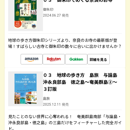
御朱印
2024.06.27 発売
地球の歩き方御朱印シリーズより、奈良のお寺の最新版が登
場！すばらしい古寺と御朱印の数々に合いに出かけませんか？
詳細を見る
０３ 地球の歩き方 島旅 与論島
沖永良部島 徳之島～奄美群島②～
３訂版
島旅
2025.12.11 発売
見たことのない世界に心奪われる！ 奄美群島南部「与論島・
沖永良部島・徳之島」の三島だけをフィーチャーした完全ガイ
ド。