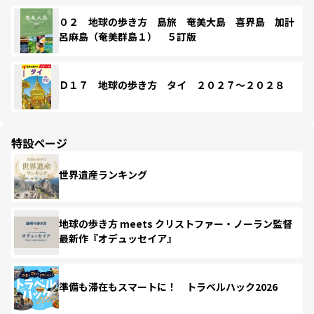
０２ 地球の歩き方 島旅 奄美大島 喜界島 加計
呂麻島（奄美群島１） ５訂版
Ｄ１７ 地球の歩き方 タイ ２０２７～２０２８
特設ページ
世界遺産ランキング
地球の歩き方 meets クリストファー・ノーラン監督
最新作『オデュッセイア』
準備も滞在もスマートに！ トラベルハック2026