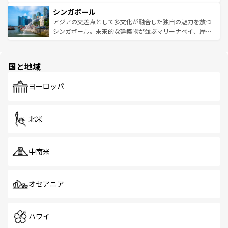
るはずだ。 なお、新着のベトナム情報は
コンテンツ一覧
を
は世界的に有名で、屋台から高級レストランまで味覚を刺
的なアートスポット、そして歴史と現代が融合した町並
参照してほしい。
シンガポール
激する。気候は一年中温暖で、どの季節にも異なる楽しみ
み、どこを訪れても感動するはず。観光スポットが密集し
が待っている。親しみやすいタイの人々、仏教を中心とし
ており、効率よく見どころを回れるのも魅力。息をのむよ
アジアの交差点として多文化が融合した独自の魅力を放つ
た文化、そして多様な観光資源が、訪れる旅人を魅了し続
うな絶景から文化的な体験まで、香港を存分に楽しみ尽く
シンガポール。未来的な建築物が並ぶマリーナベイ、歴史
ける。 なお、新着のタイ情報は
コンテンツ一覧
を参照して
そう。 なお、新着の香港情報は
コンテンツ一覧
を参照して
と伝統を感じられるエスニックタウン、多数の緑豊かな公
ほしい。
ほしい。
園や自然保護区など、自然が調和した近代的な景観と文化
の多様性あふれるカラフルな町は、どこを歩いても新しい
国と地域
発見がある。さらに、治安のよさや充実した公共交通機関
も、旅行者にとっては魅力的なポイント。グルメも豊富
で、ホーカーズは地元の風情を楽しめる外せないスポット
ヨーロッパ
だ。訪れる人を飽きさせないシンガポールで、多様な魅力
を体感しよう。 なお、新着のシンガポール情報は
コンテン
ツ一覧
を参照してほしい。
北米
中南米
オセアニア
ハワイ