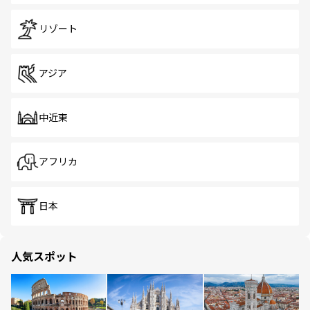
リゾート
アジア
中近東
アフリカ
日本
人気スポット