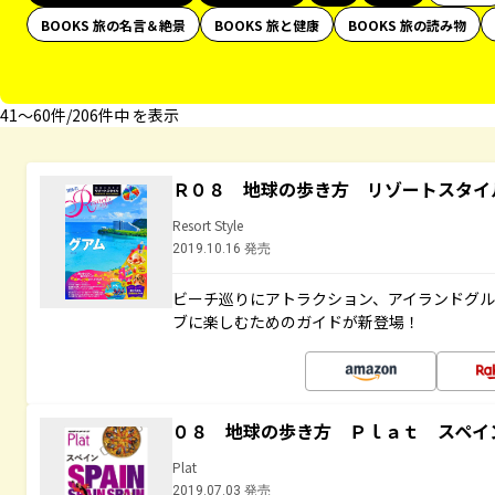
BOOKS 旅の名言＆絶景
BOOKS 旅と健康
BOOKS 旅の読み物
41〜60件/206件中 を表示
Ｒ０８ 地球の歩き方 リゾートスタイ
Resort Style
2019.10.16 発売
ビーチ巡りにアトラクション、アイランドグル
ブに楽しむためのガイドが新登場！
０８ 地球の歩き方 Ｐｌａｔ スペイ
Plat
2019.07.03 発売