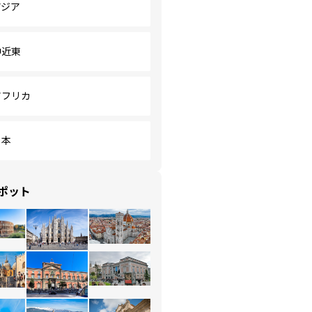
アジア
中近東
アフリカ
日本
ポット