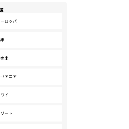
域
ヨーロッパ
北米
中南米
オセアニア
ハワイ
リゾート