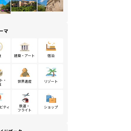
ーマ
食
建築・アート
宿泊
ト・
世界遺産
リゾート
戦
鉄道・
ビティ
ショップ
フライト