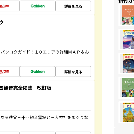
新刊ガ
詳細を見る
ク
なバンコクガイド！１０エリアの詳細ＭＡＰ＆お
詳細を見る
四観音完全掲載 改訂版
である秩父三十四観音霊場と三大神社をめぐりな