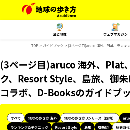
国と地域
ウェブマガジン
TOP
ガイドブック
(3ページ目)aruco 海外、Plat、ラン
(3ページ目)aruco 海外、Pl
ク、Resort Style、島旅、
コラボ、D-Booksのガイドブ
すべて
地球の歩き方 海外
地球の歩き方 Jシリーズ（国内）
aru
ランキング&テクニック
Resort Style
島旅
御朱印
歴史時代