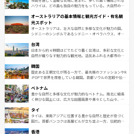
年間を通じて温暖な気候に恵まれ、多くの島で構成される
西部には大自然が広がり、グランドキャニオンやイエロー
ハワイは、どの島も独自の魅力をもっている。大自然の神
ストーン国立公園といった絶景が堪能できる。さらに、南
秘を感じたいなら、火山が生み出した壮大な景観を誇るハ
オーストラリアの基本情報と観光ガイド・有名観
部のニューオーリンズでは、音楽と美食が融合した独特の
ワイ島は見逃せない。また、定番の観光地といえばオアフ
文化が魅力。旅行者はアメリカの各地域で異なる魅力を楽
島だが、静かな自然を求めるならマウイ島やカウアイ島が
光スポット
しみながら、その多様性と豊かな歴史を感じることができ
おすすめ。エメラルドグリーンに輝く海をはじめ、豊かな
オーストラリアは、壮大な自然と多様な文化が魅力の国。
るだろう。車でのロードトリップや列車の旅も、アメリカ
文化や歴史が息づいている。「アロハスピリット」と呼ば
シドニーのシンボルであるシドニー・オペラハウス、オー
ならではの贅沢な旅のスタイルだ。 なお、新着のアメリカ
れるおもてなしの心で訪れる人々を迎えてくれるハワイの
ストラリア東海岸北部に広がる大サンゴ礁地帯グレートバ
情報は
コンテンツ一覧
を参照してほしい。
人々、おいしいローカルフードやハワイアンミュージッ
台湾
リアリーフや大陸中央部にそびえるウルル（エアーズロッ
ク、伝統的なフラダンスなど、すべてがハワイの魅力を彩
ク）、タスマニアの美しい原生林やケアンズの熱帯雨林な
日本から約４時間ほどでたどり着く台湾は、多彩な文化と
っている。訪れるたびに新しい発見と感動が待っているハ
ど、見どころがたくさん。また、カフェやワイン、オージ
自然が織りなす魅力的な観光地。活気あふれる大都市の台
ワイを、存分に味わってほしい。 なお、新着のハワイ情報
ービーフなどの食文化も豊かで、美味しいものであふれて
北やノスタルジックな町並みが人気な九份（ジォウフェ
は
コンテンツ一覧
を参照してほしい。
韓国
いる。アクティビティも充実しており、サーフィンやダイ
ン）、静ひつな山岳地帯である台湾東部など、都市の喧騒
ビング、ハイキングなど、アウトドア好きにはたまらな
と山間の静けさが共存しており、訪れる人に新しい発見と
歴史ある王朝文化が残る一方で、最先端のファッションやK
い。オーストラリアの多彩な魅力を存分に味わいつくそ
驚きをもたらしてくれる。また、奥深い台湾の食文化も魅
-POPで世界を席巻している韓国。首都ソウルの宮殿や伝統
う。 なお、新着のオーストラリア情報は
コンテンツ一覧
を
力で、夜市などの屋台グルメから高級料理、ヘルシーで美
家屋が並ぶエリアでは韓国の歴史と文化に浸ることがで
参照してほしい。
ベトナム
容にもいいと評判のスイーツなど、バラエティ豊かな料理
き、地方に足を延ばせば四季折々の自然美を楽しむことが
が味わえる。 なお、新着の台湾情報は
コンテンツ一覧
を参
できる。そして、キムチや焼肉、絶品のストリートフード
豊かな自然と多様な文化が魅力的なベトナム。南北に細長
照してほしい。
まで、さまざまな韓国料理が待っている。夜には、韓国な
く伸びる国土には、広大な田園風景や青々とした山々、世
らではのナイトライフも堪能できる。あたたかいホスピタ
界遺産に登録された壮大な自然景観が点在し、都市部では
タイ
リティに包まれながら、韓国の多彩な魅力を心ゆくまで味
急速な発展と共に伝統が息づく。ハノイの古い町並みやホ
わってみてほしい。 なお、新着の韓国情報は
コンテンツ一
ーチミン市のフランス統治時代の建物も、独特の雰囲気を
タイは、東南アジアに位置する豊かな自然と歴史が息づく
覧
を参照してほしい。
醸し出している。また、バラエティの豊かさとおいしさで
国だ。首都バンコクは高層ビルが立ち並ぶ一方、伝統的な
世界中の食通を魅了してやまないベトナム料理も魅力のひ
寺院や市場がいたるところに点在し、古きよき文化と現代
香港
とつ。フォーやバインミー、ベトナムコーヒーなどは、ぜ
の活気が交差している。北部ではチェンマイなどの山岳地