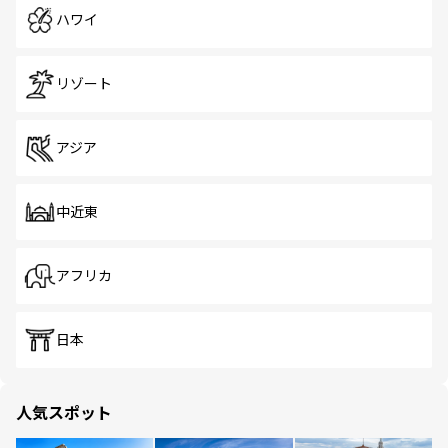
ハワイ
リゾート
アジア
中近東
アフリカ
日本
人気スポット