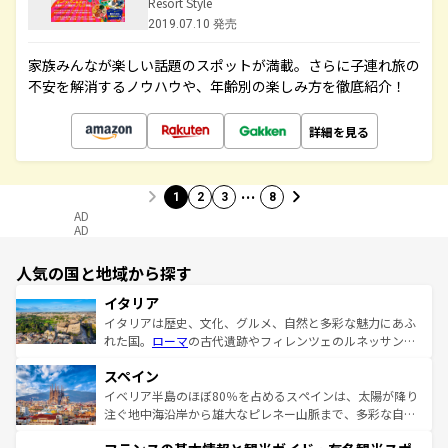
Resort Style
2019.07.10 発売
家族みんなが楽しい話題のスポットが満載。さらに子連れ旅の
不安を解消するノウハウや、年齢別の楽しみ方を徹底紹介！
詳細を見る
…
1
2
3
8
AD
AD
人気の国と地域から探す
イタリア
イタリアは歴史、文化、グルメ、自然と多彩な魅力にあふ
れた国。
ローマ
の古代遺跡やフィレンツェのルネッサンス
美術、ヴェネツィアの運河など、歴史あるスポットはもち
スペイン
ろん、トスカーナの美しい田園風景やアマルフィ海岸の絶
景など、自然景観も見逃せない。観光の合間には、本場の
イベリア半島のほぼ80％を占めるスペインは、太陽が降り
ピザやパスタなど、絶品のイタリア料理を堪能することも
注ぐ地中海沿岸から雄大なピレネー山脈まで、多彩な自然
できる。朝目覚めてから夜眠るまで、すべての瞬間を楽し
と文化が詰まったヨーロッパ屈指の旅行先だ。多様な地域