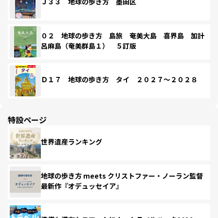
Ｊ３３ 地球の歩き方 墨田区
０２ 地球の歩き方 島旅 奄美大島 喜界島 加計
呂麻島（奄美群島１） ５訂版
Ｄ１７ 地球の歩き方 タイ ２０２７～２０２８
特設ページ
世界遺産ランキング
地球の歩き方 meets クリストファー・ノーラン監督
最新作『オデュッセイア』