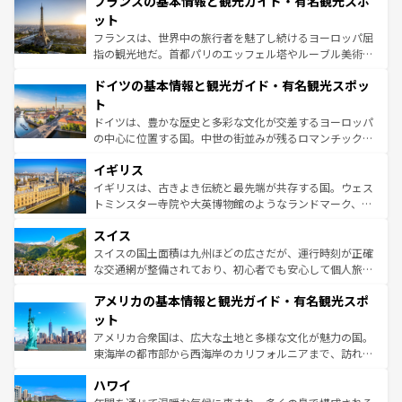
フランスの基本情報と観光ガイド・有名観光スポ
ませてくれるイタリアで、忘れられない旅をしてみよう！
文化が根付くこの国では、情熱的なフラメンコ、熱気あふ
なお、新着のイタリア情報は
コンテンツ一覧
を参照してほ
れる闘牛、そして美味しいタパスが生活の一部となってい
ット
しい。
る。首都マドリードの洗練された雰囲気や、バルセロナの
フランスは、世界中の旅行者を魅了し続けるヨーロッパ屈
アートに溢れた街角から、地方では古代ローマ遺跡や中世
指の観光地だ。首都パリのエッフェル塔やルーブル美術館
の城塞都市、穏やかなビーチリゾートまで多彩な表情を見
といった象徴的なスポットから、田舎町の古風な美しさま
せる。地方によって風土や気候が異なるスペインはその個
ドイツの基本情報と観光ガイド・有名観光スポッ
で、幅広い魅力が詰まっている。華麗な宮殿、歴史的な大
性で訪れる人を魅了する。 なお、新着のスペイン情報は
コ
聖堂、美しいビーチ、そして豊かな自然が、訪れる者を心
ト
ンテンツ一覧
を参照してほしい。
から魅了する。また、フランスは美食の国としても知ら
ドイツは、豊かな歴史と多彩な文化が交差するヨーロッパ
れ、フランス料理はユネスコ無形文化遺産にも登録されて
の中心に位置する国。中世の街並みが残るロマンチック街
いる。シャンパンの発祥地であるランス、プロヴァンスの
道から、未来を先取りするようなモダンな都市まで多様な
香り高いラベンダー畑など、多彩な楽しみ方が可能だ。さ
イギリス
顔を持つこの国は、どこを歩いても飽きることがない。ベ
らに、パリ以外の地域にも魅力が溢れており、どの街角に
ルリンの文化的活気、バイエルン州のアルプスの絶景、そ
イギリスは、古きよき伝統と最先端が共存する国。ウェス
も豊かな歴史と文化が息づいている。パリ以外の個性あふ
してライン川沿いのワイン畑といった風景は必見。ビール
トミンスター寺院や大英博物館のようなランドマーク、歴
れる地方に足を運ぶとそれぞれで全く異なる文化を体験で
とソーセージを味わいながら地元の人と過ごす楽しい時間
史ある大学都市、美しい丘陵地帯や牧歌的な風景など、エ
きるだろう。 なお、新着のフランス情報は
コンテンツ一覧
スイス
は、お酒好きな人にはぜひ体験してほしい。 なお、新着の
リアごとに異なる魅力がある。また、優雅なアフタヌーン
を参照してほしい。
ドイツ情報は
コンテンツ一覧
を参照してほしい。
ティー、ビール好きにはたまらない英国パブ、サッカー観
スイスの国土面積は九州ほどの広さだが、運行時刻が正確
戦など、本場だからこそできる体験も豊富。イギリスを旅
な交通網が整備されており、初心者でも安心して個人旅行
して楽しみつくそう。 なお、新着のイギリス情報は
コンテ
を楽しめる。日本同様に時刻表どおりの旅が可能だ。中世
アメリカの基本情報と観光ガイド・有名観光スポ
ンツ一覧
を参照してほしい。
の建物がそのまま残る町や、スイスならではのユニークな
博物館もあり、アルプス観光だけでなく町歩きも満喫する
ット
ことができる。国民の所得が高いため物価も高いが、旅行
アメリカ合衆国は、広大な土地と多様な文化が魅力の国。
者向けの交通パス提供のサービスもあり、うまく活用すれ
東海岸の都市部から西海岸のカリフォルニアまで、訪れる
ば市内交通費無料で観光を楽しむこともできる。 なお、新
場所ごとに異なる風景と体験が待っている。ニューヨーク
着のスイス情報は
コンテンツ一覧
を参照してほしい。
ハワイ
のような巨大都市は、観光、ショッピング、エンターテイ
ンメントが詰まった刺激的なスポットだ。一方、アメリカ