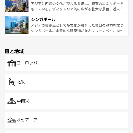
ひ現地で味わいたい。どの地域を訪れてもあたたかい人々
帯で自然と触れ合い、南部ではプーケットやクラビの美し
アジアと西洋の文化が交わる香港は、特有のエネルギーを
が旅行者を迎えてくれるので、きっと忘れられない旅にな
いビーチでリゾート気分を楽しむことができる。タイ料理
もっている。ヴィクトリア湾に広がる壮大な景色、近未来
るはずだ。 なお、新着のベトナム情報は
コンテンツ一覧
を
は世界的に有名で、屋台から高級レストランまで味覚を刺
的なアートスポット、そして歴史と現代が融合した町並
参照してほしい。
シンガポール
激する。気候は一年中温暖で、どの季節にも異なる楽しみ
み、どこを訪れても感動するはず。観光スポットが密集し
が待っている。親しみやすいタイの人々、仏教を中心とし
ており、効率よく見どころを回れるのも魅力。息をのむよ
アジアの交差点として多文化が融合した独自の魅力を放つ
た文化、そして多様な観光資源が、訪れる旅人を魅了し続
うな絶景から文化的な体験まで、香港を存分に楽しみ尽く
シンガポール。未来的な建築物が並ぶマリーナベイ、歴史
ける。 なお、新着のタイ情報は
コンテンツ一覧
を参照して
そう。 なお、新着の香港情報は
コンテンツ一覧
を参照して
と伝統を感じられるエスニックタウン、多数の緑豊かな公
ほしい。
ほしい。
園や自然保護区など、自然が調和した近代的な景観と文化
の多様性あふれるカラフルな町は、どこを歩いても新しい
国と地域
発見がある。さらに、治安のよさや充実した公共交通機関
も、旅行者にとっては魅力的なポイント。グルメも豊富
で、ホーカーズは地元の風情を楽しめる外せないスポット
ヨーロッパ
だ。訪れる人を飽きさせないシンガポールで、多様な魅力
を体感しよう。 なお、新着のシンガポール情報は
コンテン
ツ一覧
を参照してほしい。
北米
中南米
オセアニア