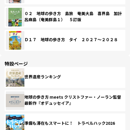
０２ 地球の歩き方 島旅 奄美大島 喜界島 加計
呂麻島（奄美群島１） ５訂版
Ｄ１７ 地球の歩き方 タイ ２０２７～２０２８
特設ページ
世界遺産ランキング
地球の歩き方 meets クリストファー・ノーラン監督
最新作『オデュッセイア』
準備も滞在もスマートに！ トラベルハック2026