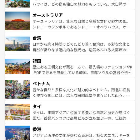
西部には大自然が広がり、グランドキャニオンやイエロー
ハワイは、どの島も独自の魅力をもっている。大自然の神
ストーン国立公園といった絶景が堪能できる。さらに、南
秘を感じたいなら、火山が生み出した壮大な景観を誇るハ
オーストラリア
部のニューオーリンズでは、音楽と美食が融合した独特の
ワイ島は見逃せない。また、定番の観光地といえばオアフ
文化が魅力。旅行者はアメリカの各地域で異なる魅力を楽
島だが、静かな自然を求めるならマウイ島やカウアイ島が
オーストラリアは、壮大な自然と多様な文化が魅力の国。
しみながら、その多様性と豊かな歴史を感じることができ
おすすめ。エメラルドグリーンに輝く海をはじめ、豊かな
シドニーのシンボルであるシドニー・オペラハウス、オー
るだろう。車でのロードトリップや列車の旅も、アメリカ
文化や歴史が息づいている。「アロハスピリット」と呼ば
ストラリア東海岸北部に広がる大サンゴ礁地帯グレートバ
ならではの贅沢な旅のスタイルだ。 なお、新着のアメリカ
台湾
れるおもてなしの心で訪れる人々を迎えてくれるハワイの
リアリーフや大陸中央部にそびえるウルル（エアーズロッ
情報は
コンテンツ一覧
を参照してほしい。
人々、おいしいローカルフードやハワイアンミュージッ
ク）、タスマニアの美しい原生林やケアンズの熱帯雨林な
日本から約４時間ほどでたどり着く台湾は、多彩な文化と
ク、伝統的なフラダンスなど、すべてがハワイの魅力を彩
ど、見どころがたくさん。また、カフェやワイン、オージ
自然が織りなす魅力的な観光地。活気あふれる大都市の台
っている。訪れるたびに新しい発見と感動が待っているハ
ービーフなどの食文化も豊かで、美味しいものであふれて
北やノスタルジックな町並みが人気な九份（ジォウフェ
ワイを、存分に味わってほしい。 なお、新着のハワイ情報
韓国
いる。アクティビティも充実しており、サーフィンやダイ
ン）、静ひつな山岳地帯である台湾東部など、都市の喧騒
は
コンテンツ一覧
を参照してほしい。
ビング、ハイキングなど、アウトドア好きにはたまらな
と山間の静けさが共存しており、訪れる人に新しい発見と
歴史ある王朝文化が残る一方で、最先端のファッションやK
い。オーストラリアの多彩な魅力を存分に味わいつくそ
驚きをもたらしてくれる。また、奥深い台湾の食文化も魅
-POPで世界を席巻している韓国。首都ソウルの宮殿や伝統
う。 なお、新着のオーストラリア情報は
コンテンツ一覧
を
力で、夜市などの屋台グルメから高級料理、ヘルシーで美
家屋が並ぶエリアでは韓国の歴史と文化に浸ることがで
参照してほしい。
ベトナム
容にもいいと評判のスイーツなど、バラエティ豊かな料理
き、地方に足を延ばせば四季折々の自然美を楽しむことが
が味わえる。 なお、新着の台湾情報は
コンテンツ一覧
を参
できる。そして、キムチや焼肉、絶品のストリートフード
豊かな自然と多様な文化が魅力的なベトナム。南北に細長
照してほしい。
まで、さまざまな韓国料理が待っている。夜には、韓国な
く伸びる国土には、広大な田園風景や青々とした山々、世
らではのナイトライフも堪能できる。あたたかいホスピタ
界遺産に登録された壮大な自然景観が点在し、都市部では
タイ
リティに包まれながら、韓国の多彩な魅力を心ゆくまで味
急速な発展と共に伝統が息づく。ハノイの古い町並みやホ
わってみてほしい。 なお、新着の韓国情報は
コンテンツ一
ーチミン市のフランス統治時代の建物も、独特の雰囲気を
タイは、東南アジアに位置する豊かな自然と歴史が息づく
覧
を参照してほしい。
醸し出している。また、バラエティの豊かさとおいしさで
国だ。首都バンコクは高層ビルが立ち並ぶ一方、伝統的な
世界中の食通を魅了してやまないベトナム料理も魅力のひ
寺院や市場がいたるところに点在し、古きよき文化と現代
香港
とつ。フォーやバインミー、ベトナムコーヒーなどは、ぜ
の活気が交差している。北部ではチェンマイなどの山岳地
ひ現地で味わいたい。どの地域を訪れてもあたたかい人々
帯で自然と触れ合い、南部ではプーケットやクラビの美し
アジアと西洋の文化が交わる香港は、特有のエネルギーを