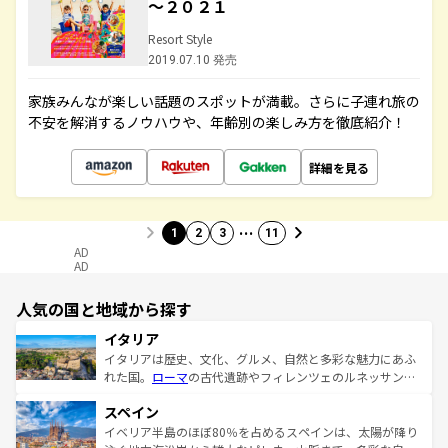
～２０２１
Resort Style
2019.07.10 発売
家族みんなが楽しい話題のスポットが満載。さらに子連れ旅の
不安を解消するノウハウや、年齢別の楽しみ方を徹底紹介！
詳細を見る
…
1
2
3
11
AD
AD
人気の国と地域から探す
イタリア
イタリアは歴史、文化、グルメ、自然と多彩な魅力にあふ
れた国。
ローマ
の古代遺跡やフィレンツェのルネッサンス
美術、ヴェネツィアの運河など、歴史あるスポットはもち
スペイン
ろん、トスカーナの美しい田園風景やアマルフィ海岸の絶
景など、自然景観も見逃せない。観光の合間には、本場の
イベリア半島のほぼ80％を占めるスペインは、太陽が降り