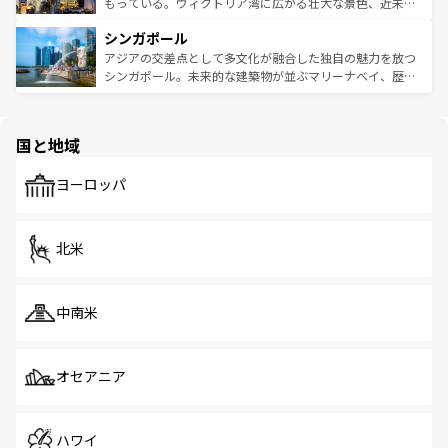
が旅行者を迎えてくれるので、きっと忘れられない旅にな
いビーチでリゾート気分を楽しむことができる。タイ料理
もっている。ヴィクトリア湾に広がる壮大な景色、近未来
るはずだ。 なお、新着のベトナム情報は
コンテンツ一覧
を
は世界的に有名で、屋台から高級レストランまで味覚を刺
的なアートスポット、そして歴史と現代が融合した町並
参照してほしい。
シンガポール
激する。気候は一年中温暖で、どの季節にも異なる楽しみ
み、どこを訪れても感動するはず。観光スポットが密集し
が待っている。親しみやすいタイの人々、仏教を中心とし
ており、効率よく見どころを回れるのも魅力。息をのむよ
アジアの交差点として多文化が融合した独自の魅力を放つ
た文化、そして多様な観光資源が、訪れる旅人を魅了し続
うな絶景から文化的な体験まで、香港を存分に楽しみ尽く
シンガポール。未来的な建築物が並ぶマリーナベイ、歴史
ける。 なお、新着のタイ情報は
コンテンツ一覧
を参照して
そう。 なお、新着の香港情報は
コンテンツ一覧
を参照して
と伝統を感じられるエスニックタウン、多数の緑豊かな公
ほしい。
ほしい。
園や自然保護区など、自然が調和した近代的な景観と文化
の多様性あふれるカラフルな町は、どこを歩いても新しい
国と地域
発見がある。さらに、治安のよさや充実した公共交通機関
も、旅行者にとっては魅力的なポイント。グルメも豊富
で、ホーカーズは地元の風情を楽しめる外せないスポット
ヨーロッパ
だ。訪れる人を飽きさせないシンガポールで、多様な魅力
を体感しよう。 なお、新着のシンガポール情報は
コンテン
ツ一覧
を参照してほしい。
北米
中南米
オセアニア
ハワイ