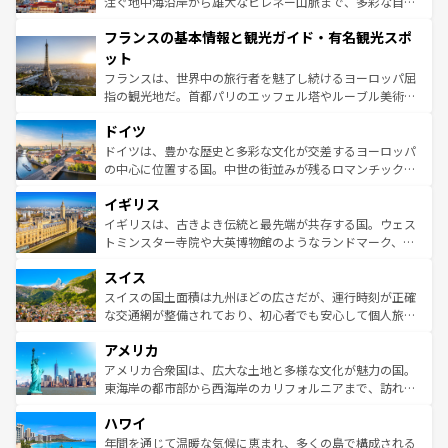
ピザやパスタなど、絶品のイタリア料理を堪能することも
注ぐ地中海沿岸から雄大なピレネー山脈まで、多彩な自然
できる。朝目覚めてから夜眠るまで、すべての瞬間を楽し
と文化が詰まったヨーロッパ屈指の旅行先だ。多様な地域
フランスの基本情報と観光ガイド・有名観光スポ
ませてくれるイタリアで、忘れられない旅をしてみよう！
文化が根付くこの国では、情熱的なフラメンコ、熱気あふ
なお、新着のイタリア情報は
コンテンツ一覧
を参照してほ
れる闘牛、そして美味しいタパスが生活の一部となってい
ット
しい。
る。首都マドリードの洗練された雰囲気や、バルセロナの
フランスは、世界中の旅行者を魅了し続けるヨーロッパ屈
アートに溢れた街角から、地方では古代ローマ遺跡や中世
指の観光地だ。首都パリのエッフェル塔やルーブル美術館
の城塞都市、穏やかなビーチリゾートまで多彩な表情を見
といった象徴的なスポットから、田舎町の古風な美しさま
せる。地方によって風土や気候が異なるスペインはその個
ドイツ
で、幅広い魅力が詰まっている。華麗な宮殿、歴史的な大
性で訪れる人を魅了する。 なお、新着のスペイン情報は
コ
聖堂、美しいビーチ、そして豊かな自然が、訪れる者を心
ドイツは、豊かな歴史と多彩な文化が交差するヨーロッパ
ンテンツ一覧
を参照してほしい。
から魅了する。また、フランスは美食の国としても知ら
の中心に位置する国。中世の街並みが残るロマンチック街
れ、フランス料理はユネスコ無形文化遺産にも登録されて
道から、未来を先取りするようなモダンな都市まで多様な
イギリス
いる。シャンパンの発祥地であるランス、プロヴァンスの
顔を持つこの国は、どこを歩いても飽きることがない。ベ
香り高いラベンダー畑など、多彩な楽しみ方が可能だ。さ
ルリンの文化的活気、バイエルン州のアルプスの絶景、そ
イギリスは、古きよき伝統と最先端が共存する国。ウェス
らに、パリ以外の地域にも魅力が溢れており、どの街角に
してライン川沿いのワイン畑といった風景は必見。ビール
トミンスター寺院や大英博物館のようなランドマーク、歴
も豊かな歴史と文化が息づいている。パリ以外の個性あふ
とソーセージを味わいながら地元の人と過ごす楽しい時間
史ある大学都市、美しい丘陵地帯や牧歌的な風景など、エ
れる地方に足を運ぶとそれぞれで全く異なる文化を体験で
スイス
は、お酒好きな人にはぜひ体験してほしい。 なお、新着の
リアごとに異なる魅力がある。また、優雅なアフタヌーン
きるだろう。 なお、新着のフランス情報は
コンテンツ一覧
ドイツ情報は
コンテンツ一覧
を参照してほしい。
ティー、ビール好きにはたまらない英国パブ、サッカー観
スイスの国土面積は九州ほどの広さだが、運行時刻が正確
を参照してほしい。
戦など、本場だからこそできる体験も豊富。イギリスを旅
な交通網が整備されており、初心者でも安心して個人旅行
して楽しみつくそう。 なお、新着のイギリス情報は
コンテ
を楽しめる。日本同様に時刻表どおりの旅が可能だ。中世
アメリカ
ンツ一覧
を参照してほしい。
の建物がそのまま残る町や、スイスならではのユニークな
博物館もあり、アルプス観光だけでなく町歩きも満喫する
アメリカ合衆国は、広大な土地と多様な文化が魅力の国。
ことができる。国民の所得が高いため物価も高いが、旅行
東海岸の都市部から西海岸のカリフォルニアまで、訪れる
者向けの交通パス提供のサービスもあり、うまく活用すれ
場所ごとに異なる風景と体験が待っている。ニューヨーク
ハワイ
ば市内交通費無料で観光を楽しむこともできる。 なお、新
のような巨大都市は、観光、ショッピング、エンターテイ
着のスイス情報は
コンテンツ一覧
を参照してほしい。
ンメントが詰まった刺激的なスポットだ。一方、アメリカ
年間を通じて温暖な気候に恵まれ、多くの島で構成される