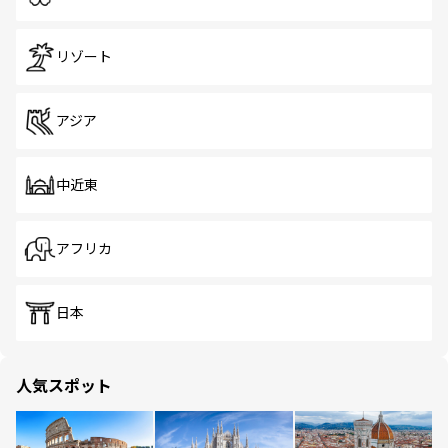
リゾート
アジア
中近東
アフリカ
日本
人気スポット