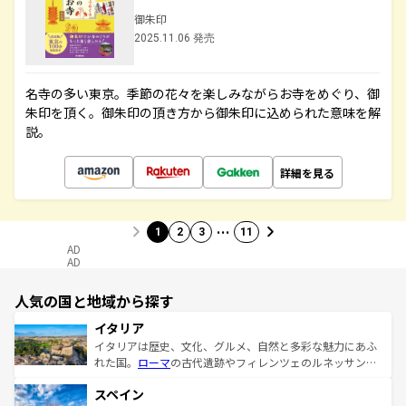
御朱印
2025.11.06 発売
名寺の多い東京。季節の花々を楽しみながらお寺をめぐり、御
朱印を頂く。御朱印の頂き方から御朱印に込められた意味を解
説。
詳細を見る
…
1
2
3
11
AD
AD
人気の国と地域から探す
イタリア
イタリアは歴史、文化、グルメ、自然と多彩な魅力にあふ
れた国。
ローマ
の古代遺跡やフィレンツェのルネッサンス
美術、ヴェネツィアの運河など、歴史あるスポットはもち
スペイン
ろん、トスカーナの美しい田園風景やアマルフィ海岸の絶