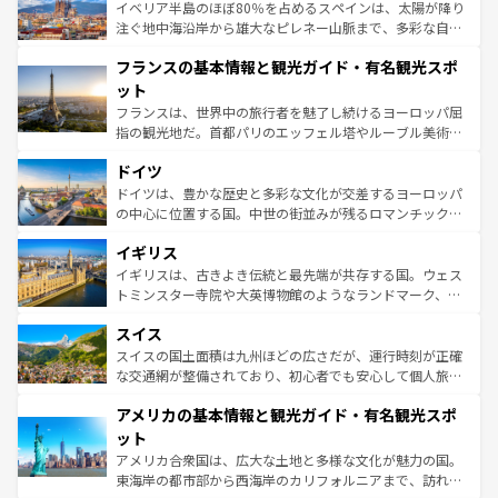
景など、自然景観も見逃せない。観光の合間には、本場の
イベリア半島のほぼ80％を占めるスペインは、太陽が降り
ピザやパスタなど、絶品のイタリア料理を堪能することも
注ぐ地中海沿岸から雄大なピレネー山脈まで、多彩な自然
できる。朝目覚めてから夜眠るまで、すべての瞬間を楽し
と文化が詰まったヨーロッパ屈指の旅行先だ。多様な地域
フランスの基本情報と観光ガイド・有名観光スポ
ませてくれるイタリアで、忘れられない旅をしてみよう！
文化が根付くこの国では、情熱的なフラメンコ、熱気あふ
なお、新着のイタリア情報は
コンテンツ一覧
を参照してほ
れる闘牛、そして美味しいタパスが生活の一部となってい
ット
しい。
る。首都マドリードの洗練された雰囲気や、バルセロナの
フランスは、世界中の旅行者を魅了し続けるヨーロッパ屈
アートに溢れた街角から、地方では古代ローマ遺跡や中世
指の観光地だ。首都パリのエッフェル塔やルーブル美術館
の城塞都市、穏やかなビーチリゾートまで多彩な表情を見
といった象徴的なスポットから、田舎町の古風な美しさま
せる。地方によって風土や気候が異なるスペインはその個
ドイツ
で、幅広い魅力が詰まっている。華麗な宮殿、歴史的な大
性で訪れる人を魅了する。 なお、新着のスペイン情報は
コ
聖堂、美しいビーチ、そして豊かな自然が、訪れる者を心
ドイツは、豊かな歴史と多彩な文化が交差するヨーロッパ
ンテンツ一覧
を参照してほしい。
から魅了する。また、フランスは美食の国としても知ら
の中心に位置する国。中世の街並みが残るロマンチック街
れ、フランス料理はユネスコ無形文化遺産にも登録されて
道から、未来を先取りするようなモダンな都市まで多様な
イギリス
いる。シャンパンの発祥地であるランス、プロヴァンスの
顔を持つこの国は、どこを歩いても飽きることがない。ベ
香り高いラベンダー畑など、多彩な楽しみ方が可能だ。さ
ルリンの文化的活気、バイエルン州のアルプスの絶景、そ
イギリスは、古きよき伝統と最先端が共存する国。ウェス
らに、パリ以外の地域にも魅力が溢れており、どの街角に
してライン川沿いのワイン畑といった風景は必見。ビール
トミンスター寺院や大英博物館のようなランドマーク、歴
も豊かな歴史と文化が息づいている。パリ以外の個性あふ
とソーセージを味わいながら地元の人と過ごす楽しい時間
史ある大学都市、美しい丘陵地帯や牧歌的な風景など、エ
れる地方に足を運ぶとそれぞれで全く異なる文化を体験で
スイス
は、お酒好きな人にはぜひ体験してほしい。 なお、新着の
リアごとに異なる魅力がある。また、優雅なアフタヌーン
きるだろう。 なお、新着のフランス情報は
コンテンツ一覧
ドイツ情報は
コンテンツ一覧
を参照してほしい。
ティー、ビール好きにはたまらない英国パブ、サッカー観
スイスの国土面積は九州ほどの広さだが、運行時刻が正確
を参照してほしい。
戦など、本場だからこそできる体験も豊富。イギリスを旅
な交通網が整備されており、初心者でも安心して個人旅行
して楽しみつくそう。 なお、新着のイギリス情報は
コンテ
を楽しめる。日本同様に時刻表どおりの旅が可能だ。中世
アメリカの基本情報と観光ガイド・有名観光スポ
ンツ一覧
を参照してほしい。
の建物がそのまま残る町や、スイスならではのユニークな
博物館もあり、アルプス観光だけでなく町歩きも満喫する
ット
ことができる。国民の所得が高いため物価も高いが、旅行
アメリカ合衆国は、広大な土地と多様な文化が魅力の国。
者向けの交通パス提供のサービスもあり、うまく活用すれ
東海岸の都市部から西海岸のカリフォルニアまで、訪れる
ば市内交通費無料で観光を楽しむこともできる。 なお、新