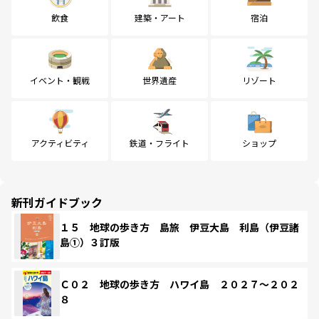
飲食
建築・アート
宿泊
イベント・観戦
世界遺産
リゾート
アクティビティ
鉄道・フライト
ショップ
新刊ガイドブック
１５ 地球の歩き方 島旅 伊豆大島 利島（伊豆諸
島①）３訂版
Ｃ０２ 地球の歩き方 ハワイ島 ２０２７～２０２
８