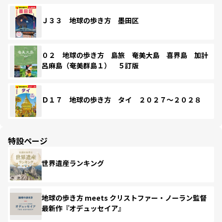
Ｊ３３ 地球の歩き方 墨田区
０２ 地球の歩き方 島旅 奄美大島 喜界島 加計
呂麻島（奄美群島１） ５訂版
Ｄ１７ 地球の歩き方 タイ ２０２７～２０２８
特設ページ
世界遺産ランキング
地球の歩き方 meets クリストファー・ノーラン監督
最新作『オデュッセイア』