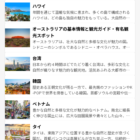
場所ごとに異なる風景と体験が待っている。ニューヨーク
着のスイス情報は
コンテンツ一覧
を参照してほしい。
ハワイ
のような巨大都市は、観光、ショッピング、エンターテイ
ンメントが詰まった刺激的なスポットだ。一方、アメリカ
年間を通じて温暖な気候に恵まれ、多くの島で構成される
西部には大自然が広がり、グランドキャニオンやイエロー
ハワイは、どの島も独自の魅力をもっている。大自然の神
ストーン国立公園といった絶景が堪能できる。さらに、南
秘を感じたいなら、火山が生み出した壮大な景観を誇るハ
オーストラリアの基本情報と観光ガイド・有名観
部のニューオーリンズでは、音楽と美食が融合した独特の
ワイ島は見逃せない。また、定番の観光地といえばオアフ
文化が魅力。旅行者はアメリカの各地域で異なる魅力を楽
島だが、静かな自然を求めるならマウイ島やカウアイ島が
光スポット
しみながら、その多様性と豊かな歴史を感じることができ
おすすめ。エメラルドグリーンに輝く海をはじめ、豊かな
オーストラリアは、壮大な自然と多様な文化が魅力の国。
るだろう。車でのロードトリップや列車の旅も、アメリカ
文化や歴史が息づいている。「アロハスピリット」と呼ば
シドニーのシンボルであるシドニー・オペラハウス、オー
ならではの贅沢な旅のスタイルだ。 なお、新着のアメリカ
れるおもてなしの心で訪れる人々を迎えてくれるハワイの
ストラリア東海岸北部に広がる大サンゴ礁地帯グレートバ
情報は
コンテンツ一覧
を参照してほしい。
人々、おいしいローカルフードやハワイアンミュージッ
台湾
リアリーフや大陸中央部にそびえるウルル（エアーズロッ
ク、伝統的なフラダンスなど、すべてがハワイの魅力を彩
ク）、タスマニアの美しい原生林やケアンズの熱帯雨林な
日本から約４時間ほどでたどり着く台湾は、多彩な文化と
っている。訪れるたびに新しい発見と感動が待っているハ
ど、見どころがたくさん。また、カフェやワイン、オージ
自然が織りなす魅力的な観光地。活気あふれる大都市の台
ワイを、存分に味わってほしい。 なお、新着のハワイ情報
ービーフなどの食文化も豊かで、美味しいものであふれて
北やノスタルジックな町並みが人気な九份（ジォウフェ
は
コンテンツ一覧
を参照してほしい。
韓国
いる。アクティビティも充実しており、サーフィンやダイ
ン）、静ひつな山岳地帯である台湾東部など、都市の喧騒
ビング、ハイキングなど、アウトドア好きにはたまらな
と山間の静けさが共存しており、訪れる人に新しい発見と
歴史ある王朝文化が残る一方で、最先端のファッションやK
い。オーストラリアの多彩な魅力を存分に味わいつくそ
驚きをもたらしてくれる。また、奥深い台湾の食文化も魅
-POPで世界を席巻している韓国。首都ソウルの宮殿や伝統
う。 なお、新着のオーストラリア情報は
コンテンツ一覧
を
力で、夜市などの屋台グルメから高級料理、ヘルシーで美
家屋が並ぶエリアでは韓国の歴史と文化に浸ることがで
参照してほしい。
ベトナム
容にもいいと評判のスイーツなど、バラエティ豊かな料理
き、地方に足を延ばせば四季折々の自然美を楽しむことが
が味わえる。 なお、新着の台湾情報は
コンテンツ一覧
を参
できる。そして、キムチや焼肉、絶品のストリートフード
豊かな自然と多様な文化が魅力的なベトナム。南北に細長
照してほしい。
まで、さまざまな韓国料理が待っている。夜には、韓国な
く伸びる国土には、広大な田園風景や青々とした山々、世
らではのナイトライフも堪能できる。あたたかいホスピタ
界遺産に登録された壮大な自然景観が点在し、都市部では
タイ
リティに包まれながら、韓国の多彩な魅力を心ゆくまで味
急速な発展と共に伝統が息づく。ハノイの古い町並みやホ
わってみてほしい。 なお、新着の韓国情報は
コンテンツ一
ーチミン市のフランス統治時代の建物も、独特の雰囲気を
タイは、東南アジアに位置する豊かな自然と歴史が息づく
覧
を参照してほしい。
醸し出している。また、バラエティの豊かさとおいしさで
国だ。首都バンコクは高層ビルが立ち並ぶ一方、伝統的な