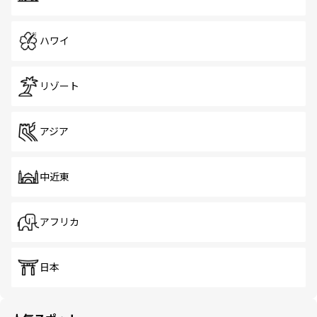
ハワイ
リゾート
アジア
中近東
アフリカ
日本