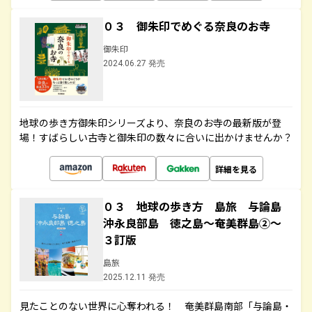
０３ 御朱印でめぐる奈良のお寺
御朱印
2024.06.27 発売
地球の歩き方御朱印シリーズより、奈良のお寺の最新版が登
場！すばらしい古寺と御朱印の数々に合いに出かけませんか？
詳細を見る
０３ 地球の歩き方 島旅 与論島
沖永良部島 徳之島～奄美群島②～
３訂版
島旅
2025.12.11 発売
見たことのない世界に心奪われる！ 奄美群島南部「与論島・