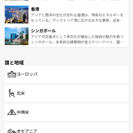
世界中の食通を魅了してやまないベトナム料理も魅力のひ
寺院や市場がいたるところに点在し、古きよき文化と現代
香港
とつ。フォーやバインミー、ベトナムコーヒーなどは、ぜ
の活気が交差している。北部ではチェンマイなどの山岳地
ひ現地で味わいたい。どの地域を訪れてもあたたかい人々
帯で自然と触れ合い、南部ではプーケットやクラビの美し
アジアと西洋の文化が交わる香港は、特有のエネルギーを
が旅行者を迎えてくれるので、きっと忘れられない旅にな
いビーチでリゾート気分を楽しむことができる。タイ料理
もっている。ヴィクトリア湾に広がる壮大な景色、近未来
るはずだ。 なお、新着のベトナム情報は
コンテンツ一覧
を
は世界的に有名で、屋台から高級レストランまで味覚を刺
的なアートスポット、そして歴史と現代が融合した町並
参照してほしい。
シンガポール
激する。気候は一年中温暖で、どの季節にも異なる楽しみ
み、どこを訪れても感動するはず。観光スポットが密集し
が待っている。親しみやすいタイの人々、仏教を中心とし
ており、効率よく見どころを回れるのも魅力。息をのむよ
アジアの交差点として多文化が融合した独自の魅力を放つ
た文化、そして多様な観光資源が、訪れる旅人を魅了し続
うな絶景から文化的な体験まで、香港を存分に楽しみ尽く
シンガポール。未来的な建築物が並ぶマリーナベイ、歴史
ける。 なお、新着のタイ情報は
コンテンツ一覧
を参照して
そう。 なお、新着の香港情報は
コンテンツ一覧
を参照して
と伝統を感じられるエスニックタウン、多数の緑豊かな公
ほしい。
ほしい。
園や自然保護区など、自然が調和した近代的な景観と文化
の多様性あふれるカラフルな町は、どこを歩いても新しい
国と地域
発見がある。さらに、治安のよさや充実した公共交通機関
も、旅行者にとっては魅力的なポイント。グルメも豊富
で、ホーカーズは地元の風情を楽しめる外せないスポット
ヨーロッパ
だ。訪れる人を飽きさせないシンガポールで、多様な魅力
を体感しよう。 なお、新着のシンガポール情報は
コンテン
ツ一覧
を参照してほしい。
北米
中南米
オセアニア