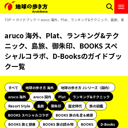
TOP
ガイドブック
aruco 海外、Plat、ランキング&テクニック、島旅、御
aruco 海外、Plat、ランキング&テク
ニック、島旅、御朱印、BOOKS スペ
シャルコラボ、D-Booksのガイドブッ
ク一覧
すべて
地球の歩き方 海外
地球の歩き方 Jシリーズ（国内）
aruco 海外
aruco 国内
Plat
ランキング&テクニック
Resort Style
島旅
御朱印
歴史時代
旅の図鑑
BOOKS スペシャルコラボ
BOOKS 旅の名言＆絶景
BOOKS 旅と健康
BOOKS 旅の読み物
BOOKS
D-Books