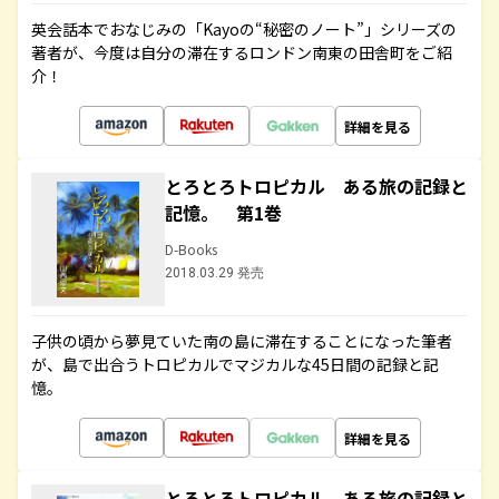
英会話本でおなじみの「Kayoの“秘密のノート”」シリーズの
著者が、今度は自分の滞在するロンドン南東の田舎町をご紹
介！
詳細を見る
とろとろトロピカル ある旅の記録と
記憶。 第1巻
D-Books
2018.03.29 発売
子供の頃から夢見ていた南の島に滞在することになった筆者
が、島で出合うトロピカルでマジカルな45日間の記録と記
憶。
詳細を見る
とろとろトロピカル ある旅の記録と