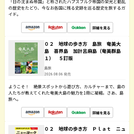
「日の沈まぬ帝国」と称されたハプスブルク帝国の栄光と動乱
の歴史をたどり、今なお各国に残る史跡を巡る歴史を旅するガ
イド。
詳細を見る
０２ 地球の歩き方 島旅 奄美大
島 喜界島 加計呂麻島（奄美群島
１） ５訂版
島旅
2026.08.06 発売
ようこそ！ 絶景スポットから遊び方、カルチャーまで、島の
人たちが教えてくれた奄美大島の魅力を1冊に凝縮。さあ、島
旅へ。
詳細を見る
０２ 地球の歩き方 Ｐｌａｔ ニュ