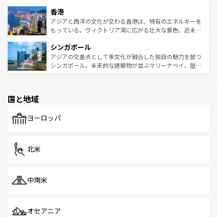
世界中の食通を魅了してやまないベトナム料理も魅力のひ
寺院や市場がいたるところに点在し、古きよき文化と現代
香港
とつ。フォーやバインミー、ベトナムコーヒーなどは、ぜ
の活気が交差している。北部ではチェンマイなどの山岳地
ひ現地で味わいたい。どの地域を訪れてもあたたかい人々
帯で自然と触れ合い、南部ではプーケットやクラビの美し
アジアと西洋の文化が交わる香港は、特有のエネルギーを
が旅行者を迎えてくれるので、きっと忘れられない旅にな
いビーチでリゾート気分を楽しむことができる。タイ料理
もっている。ヴィクトリア湾に広がる壮大な景色、近未来
るはずだ。 なお、新着のベトナム情報は
コンテンツ一覧
を
は世界的に有名で、屋台から高級レストランまで味覚を刺
的なアートスポット、そして歴史と現代が融合した町並
参照してほしい。
シンガポール
激する。気候は一年中温暖で、どの季節にも異なる楽しみ
み、どこを訪れても感動するはず。観光スポットが密集し
が待っている。親しみやすいタイの人々、仏教を中心とし
ており、効率よく見どころを回れるのも魅力。息をのむよ
アジアの交差点として多文化が融合した独自の魅力を放つ
た文化、そして多様な観光資源が、訪れる旅人を魅了し続
うな絶景から文化的な体験まで、香港を存分に楽しみ尽く
シンガポール。未来的な建築物が並ぶマリーナベイ、歴史
ける。 なお、新着のタイ情報は
コンテンツ一覧
を参照して
そう。 なお、新着の香港情報は
コンテンツ一覧
を参照して
と伝統を感じられるエスニックタウン、多数の緑豊かな公
ほしい。
ほしい。
園や自然保護区など、自然が調和した近代的な景観と文化
の多様性あふれるカラフルな町は、どこを歩いても新しい
国と地域
発見がある。さらに、治安のよさや充実した公共交通機関
も、旅行者にとっては魅力的なポイント。グルメも豊富
で、ホーカーズは地元の風情を楽しめる外せないスポット
ヨーロッパ
だ。訪れる人を飽きさせないシンガポールで、多様な魅力
を体感しよう。 なお、新着のシンガポール情報は
コンテン
ツ一覧
を参照してほしい。
北米
中南米
オセアニア