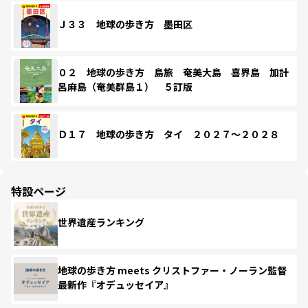
Ｊ３３ 地球の歩き方 墨田区
０２ 地球の歩き方 島旅 奄美大島 喜界島 加計
呂麻島（奄美群島１） ５訂版
Ｄ１７ 地球の歩き方 タイ ２０２７～２０２８
特設ページ
世界遺産ランキング
地球の歩き方 meets クリストファー・ノーラン監督
最新作『オデュッセイア』