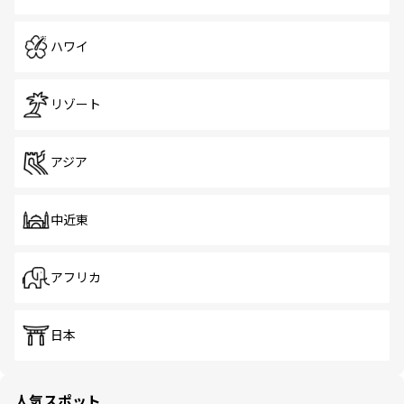
ハワイ
リゾート
アジア
中近東
アフリカ
日本
人気スポット