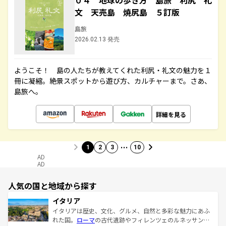
０４ 地球の歩き方 島旅 利尻 礼
文 天売島 焼尻島 ５訂版
島旅
2026.02.13 発売
ようこそ！ 島の人たちが教えてくれた利尻・礼文の魅力を１
冊に凝縮。絶景スポットから遊び方、カルチャーまで。さあ、
島旅へ。
詳細を見る
…
1
2
3
10
AD
AD
人気の国と地域から探す
イタリア
イタリアは歴史、文化、グルメ、自然と多彩な魅力にあふ
れた国。
ローマ
の古代遺跡やフィレンツェのルネッサンス