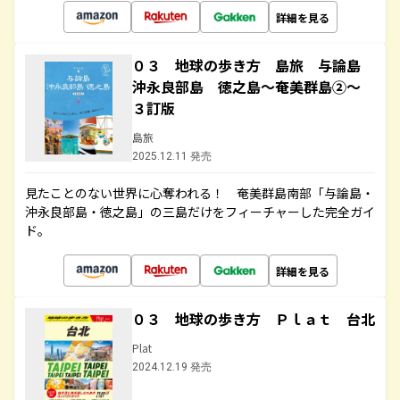
詳細を見る
０３ 地球の歩き方 島旅 与論島
沖永良部島 徳之島～奄美群島②～
３訂版
島旅
2025.12.11 発売
見たことのない世界に心奪われる！ 奄美群島南部「与論島・
沖永良部島・徳之島」の三島だけをフィーチャーした完全ガイ
ド。
詳細を見る
０３ 地球の歩き方 Ｐｌａｔ 台北
Plat
2024.12.19 発売