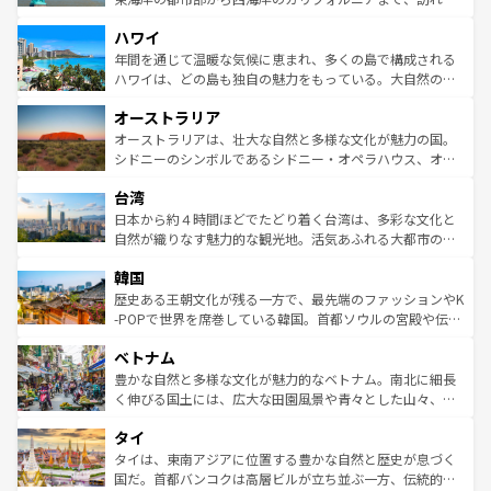
者向けの交通パス提供のサービスもあり、うまく活用すれ
場所ごとに異なる風景と体験が待っている。ニューヨーク
ハワイ
ば市内交通費無料で観光を楽しむこともできる。 なお、新
のような巨大都市は、観光、ショッピング、エンターテイ
着のスイス情報は
コンテンツ一覧
を参照してほしい。
ンメントが詰まった刺激的なスポットだ。一方、アメリカ
年間を通じて温暖な気候に恵まれ、多くの島で構成される
西部には大自然が広がり、グランドキャニオンやイエロー
ハワイは、どの島も独自の魅力をもっている。大自然の神
ストーン国立公園といった絶景が堪能できる。さらに、南
秘を感じたいなら、火山が生み出した壮大な景観を誇るハ
オーストラリア
部のニューオーリンズでは、音楽と美食が融合した独特の
ワイ島は見逃せない。また、定番の観光地といえばオアフ
文化が魅力。旅行者はアメリカの各地域で異なる魅力を楽
島だが、静かな自然を求めるならマウイ島やカウアイ島が
オーストラリアは、壮大な自然と多様な文化が魅力の国。
しみながら、その多様性と豊かな歴史を感じることができ
おすすめ。エメラルドグリーンに輝く海をはじめ、豊かな
シドニーのシンボルであるシドニー・オペラハウス、オー
るだろう。車でのロードトリップや列車の旅も、アメリカ
文化や歴史が息づいている。「アロハスピリット」と呼ば
ストラリア東海岸北部に広がる大サンゴ礁地帯グレートバ
ならではの贅沢な旅のスタイルだ。 なお、新着のアメリカ
台湾
れるおもてなしの心で訪れる人々を迎えてくれるハワイの
リアリーフや大陸中央部にそびえるウルル（エアーズロッ
情報は
コンテンツ一覧
を参照してほしい。
人々、おいしいローカルフードやハワイアンミュージッ
ク）、タスマニアの美しい原生林やケアンズの熱帯雨林な
日本から約４時間ほどでたどり着く台湾は、多彩な文化と
ク、伝統的なフラダンスなど、すべてがハワイの魅力を彩
ど、見どころがたくさん。また、カフェやワイン、オージ
自然が織りなす魅力的な観光地。活気あふれる大都市の台
っている。訪れるたびに新しい発見と感動が待っているハ
ービーフなどの食文化も豊かで、美味しいものであふれて
北やノスタルジックな町並みが人気な九份（ジォウフェ
ワイを、存分に味わってほしい。 なお、新着のハワイ情報
韓国
いる。アクティビティも充実しており、サーフィンやダイ
ン）、静ひつな山岳地帯である台湾東部など、都市の喧騒
は
コンテンツ一覧
を参照してほしい。
ビング、ハイキングなど、アウトドア好きにはたまらな
と山間の静けさが共存しており、訪れる人に新しい発見と
歴史ある王朝文化が残る一方で、最先端のファッションやK
い。オーストラリアの多彩な魅力を存分に味わいつくそ
驚きをもたらしてくれる。また、奥深い台湾の食文化も魅
-POPで世界を席巻している韓国。首都ソウルの宮殿や伝統
う。 なお、新着のオーストラリア情報は
コンテンツ一覧
を
力で、夜市などの屋台グルメから高級料理、ヘルシーで美
家屋が並ぶエリアでは韓国の歴史と文化に浸ることがで
参照してほしい。
ベトナム
容にもいいと評判のスイーツなど、バラエティ豊かな料理
き、地方に足を延ばせば四季折々の自然美を楽しむことが
が味わえる。 なお、新着の台湾情報は
コンテンツ一覧
を参
できる。そして、キムチや焼肉、絶品のストリートフード
豊かな自然と多様な文化が魅力的なベトナム。南北に細長
照してほしい。
まで、さまざまな韓国料理が待っている。夜には、韓国な
く伸びる国土には、広大な田園風景や青々とした山々、世
らではのナイトライフも堪能できる。あたたかいホスピタ
界遺産に登録された壮大な自然景観が点在し、都市部では
タイ
リティに包まれながら、韓国の多彩な魅力を心ゆくまで味
急速な発展と共に伝統が息づく。ハノイの古い町並みやホ
わってみてほしい。 なお、新着の韓国情報は
コンテンツ一
ーチミン市のフランス統治時代の建物も、独特の雰囲気を
タイは、東南アジアに位置する豊かな自然と歴史が息づく
覧
を参照してほしい。
醸し出している。また、バラエティの豊かさとおいしさで
国だ。首都バンコクは高層ビルが立ち並ぶ一方、伝統的な