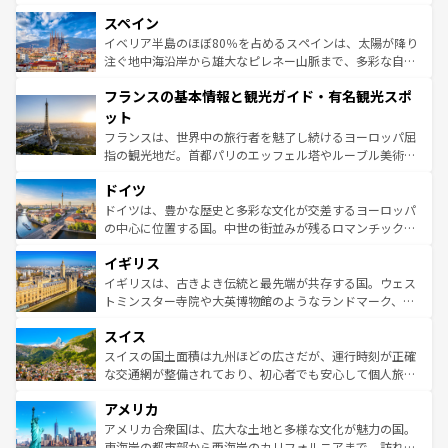
美術、ヴェネツィアの運河など、歴史あるスポットはもち
スペイン
ろん、トスカーナの美しい田園風景やアマルフィ海岸の絶
景など、自然景観も見逃せない。観光の合間には、本場の
イベリア半島のほぼ80％を占めるスペインは、太陽が降り
ピザやパスタなど、絶品のイタリア料理を堪能することも
注ぐ地中海沿岸から雄大なピレネー山脈まで、多彩な自然
できる。朝目覚めてから夜眠るまで、すべての瞬間を楽し
と文化が詰まったヨーロッパ屈指の旅行先だ。多様な地域
フランスの基本情報と観光ガイド・有名観光スポ
ませてくれるイタリアで、忘れられない旅をしてみよう！
文化が根付くこの国では、情熱的なフラメンコ、熱気あふ
なお、新着のイタリア情報は
コンテンツ一覧
を参照してほ
れる闘牛、そして美味しいタパスが生活の一部となってい
ット
しい。
る。首都マドリードの洗練された雰囲気や、バルセロナの
フランスは、世界中の旅行者を魅了し続けるヨーロッパ屈
アートに溢れた街角から、地方では古代ローマ遺跡や中世
指の観光地だ。首都パリのエッフェル塔やルーブル美術館
の城塞都市、穏やかなビーチリゾートまで多彩な表情を見
といった象徴的なスポットから、田舎町の古風な美しさま
せる。地方によって風土や気候が異なるスペインはその個
ドイツ
で、幅広い魅力が詰まっている。華麗な宮殿、歴史的な大
性で訪れる人を魅了する。 なお、新着のスペイン情報は
コ
聖堂、美しいビーチ、そして豊かな自然が、訪れる者を心
ドイツは、豊かな歴史と多彩な文化が交差するヨーロッパ
ンテンツ一覧
を参照してほしい。
から魅了する。また、フランスは美食の国としても知ら
の中心に位置する国。中世の街並みが残るロマンチック街
れ、フランス料理はユネスコ無形文化遺産にも登録されて
道から、未来を先取りするようなモダンな都市まで多様な
イギリス
いる。シャンパンの発祥地であるランス、プロヴァンスの
顔を持つこの国は、どこを歩いても飽きることがない。ベ
香り高いラベンダー畑など、多彩な楽しみ方が可能だ。さ
ルリンの文化的活気、バイエルン州のアルプスの絶景、そ
イギリスは、古きよき伝統と最先端が共存する国。ウェス
らに、パリ以外の地域にも魅力が溢れており、どの街角に
してライン川沿いのワイン畑といった風景は必見。ビール
トミンスター寺院や大英博物館のようなランドマーク、歴
も豊かな歴史と文化が息づいている。パリ以外の個性あふ
とソーセージを味わいながら地元の人と過ごす楽しい時間
史ある大学都市、美しい丘陵地帯や牧歌的な風景など、エ
れる地方に足を運ぶとそれぞれで全く異なる文化を体験で
スイス
は、お酒好きな人にはぜひ体験してほしい。 なお、新着の
リアごとに異なる魅力がある。また、優雅なアフタヌーン
きるだろう。 なお、新着のフランス情報は
コンテンツ一覧
ドイツ情報は
コンテンツ一覧
を参照してほしい。
ティー、ビール好きにはたまらない英国パブ、サッカー観
スイスの国土面積は九州ほどの広さだが、運行時刻が正確
を参照してほしい。
戦など、本場だからこそできる体験も豊富。イギリスを旅
な交通網が整備されており、初心者でも安心して個人旅行
して楽しみつくそう。 なお、新着のイギリス情報は
コンテ
を楽しめる。日本同様に時刻表どおりの旅が可能だ。中世
アメリカ
ンツ一覧
を参照してほしい。
の建物がそのまま残る町や、スイスならではのユニークな
博物館もあり、アルプス観光だけでなく町歩きも満喫する
アメリカ合衆国は、広大な土地と多様な文化が魅力の国。
ことができる。国民の所得が高いため物価も高いが、旅行
東海岸の都市部から西海岸のカリフォルニアまで、訪れる