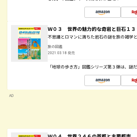
Ｗ０３ 世界の魅力的な奇岩と巨石１
不思議とロマンに満ちた岩石の謎を旅の雑学
旅の図鑑
2021.03.18 発売
「地球の歩き方」図鑑シリーズ第３弾は、謎
AD
Ｗ０４ 世界２４６の首都と主要都市