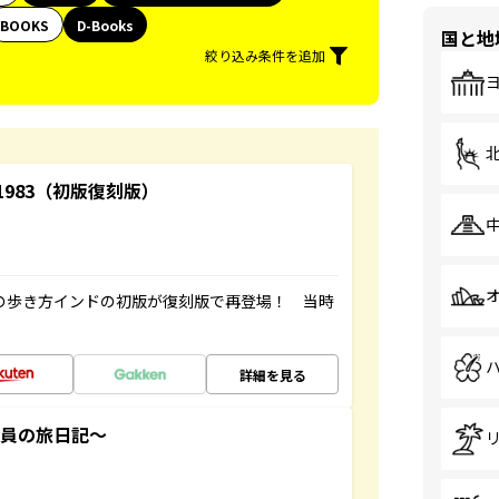
BOOKS
D-Books
国と地
絞り込み条件を追加
-1983（初版復刻版）
球の歩き方インドの初版が復刻版で再登場！ 当時
詳細を見る
社員の旅日記～