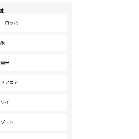
域
ヨーロッパ
北米
中南米
オセアニア
ハワイ
リゾート