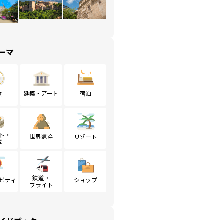
ーマ
食
建築・アート
宿泊
ト・
世界遺産
リゾート
戦
鉄道・
ビティ
ショップ
フライト