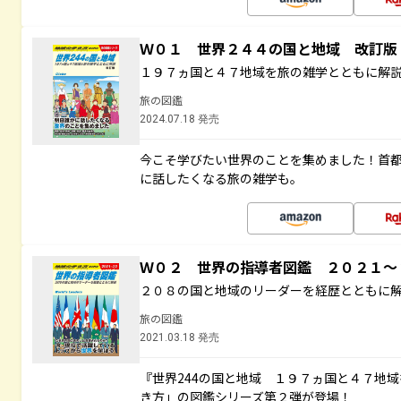
Ｗ０１ 世界２４４の国と地域 改訂版
１９７ヵ国と４７地域を旅の雑学とともに解
旅の図鑑
2024.07.18 発売
今こそ学びたい世界のことを集めました！首
に話したくなる旅の雑学も。
Ｗ０２ 世界の指導者図鑑 ２０２１
２０８の国と地域のリーダーを経歴とともに
旅の図鑑
2021.03.18 発売
『世界244の国と地域 １９７ヵ国と４７地
き方」の図鑑シリーズ第２弾が登場！