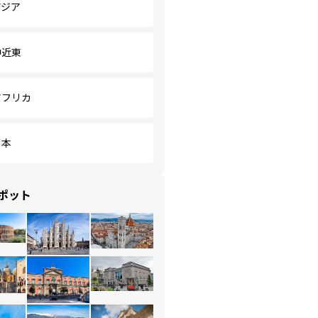
アジア
中近東
アフリカ
日本
ポット