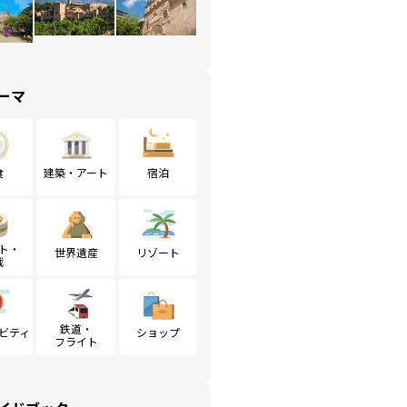
ーマ
食
建築・アート
宿泊
ト・
世界遺産
リゾート
戦
鉄道・
ビティ
ショップ
フライト