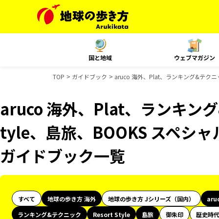
国と地域
ウェブマガジン
TOP
ガイドブック
aruco 海外、Plat、ランキング&テクニ
aruco 海外、Plat、ランキング
tyle、島旅、BOOKS スペシャ
ガイドブック一覧
すべて
地球の歩き方 海外
地球の歩き方 Jシリーズ（国内）
aru
ランキング&テクニック
Resort Style
島旅
御朱印
歴史時