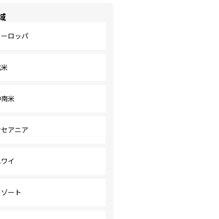
域
ヨーロッパ
北米
中南米
オセアニア
ハワイ
リゾート