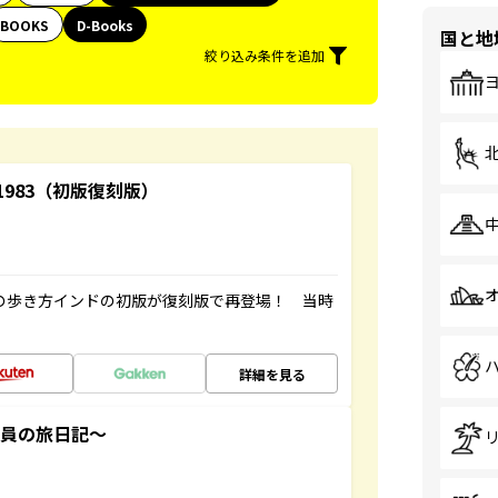
BOOKS
D-Books
国と地
絞り込み条件を追加
-1983（初版復刻版）
球の歩き方インドの初版が復刻版で再登場！ 当時
詳細を見る
社員の旅日記～