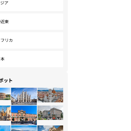
アジア
中近東
アフリカ
日本
ポット