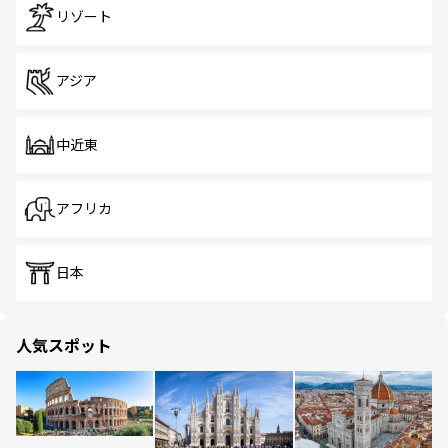
リゾート
アジア
中近東
アフリカ
日本
人気スポット