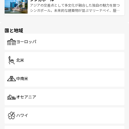
が待っている。親しみやすいタイの人々、仏教を中心とし
ており、効率よく見どころを回れるのも魅力。息をのむよ
アジアの交差点として多文化が融合した独自の魅力を放つ
た文化、そして多様な観光資源が、訪れる旅人を魅了し続
うな絶景から文化的な体験まで、香港を存分に楽しみ尽く
シンガポール。未来的な建築物が並ぶマリーナベイ、歴史
ける。 なお、新着のタイ情報は
コンテンツ一覧
を参照して
そう。 なお、新着の香港情報は
コンテンツ一覧
を参照して
と伝統を感じられるエスニックタウン、多数の緑豊かな公
ほしい。
ほしい。
園や自然保護区など、自然が調和した近代的な景観と文化
の多様性あふれるカラフルな町は、どこを歩いても新しい
国と地域
発見がある。さらに、治安のよさや充実した公共交通機関
も、旅行者にとっては魅力的なポイント。グルメも豊富
で、ホーカーズは地元の風情を楽しめる外せないスポット
ヨーロッパ
だ。訪れる人を飽きさせないシンガポールで、多様な魅力
を体感しよう。 なお、新着のシンガポール情報は
コンテン
ツ一覧
を参照してほしい。
北米
中南米
オセアニア
ハワイ