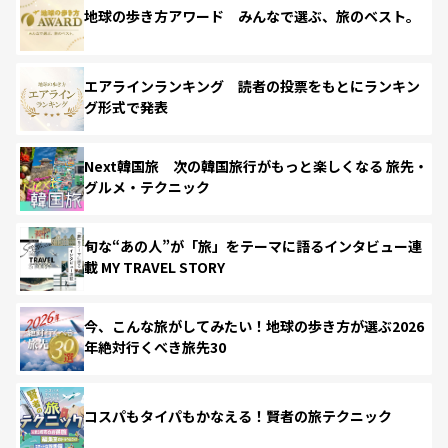
地球の歩き方アワード みんなで選ぶ、旅のベスト。
エアラインランキング 読者の投票をもとにランキン
グ形式で発表
Next韓国旅 次の韓国旅行がもっと楽しくなる 旅先・
グルメ・テクニック
旬な“あの人”が「旅」をテーマに語るインタビュー連
載 MY TRAVEL STORY
今、こんな旅がしてみたい！地球の歩き方が選ぶ2026
年絶対行くべき旅先30
コスパもタイパもかなえる！賢者の旅テクニック