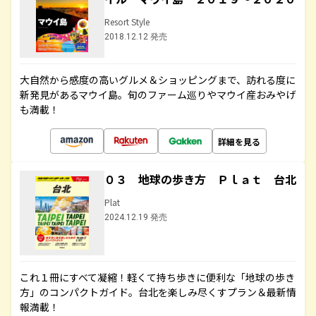
Resort Style
2018.12.12 発売
大自然から感度の高いグルメ＆ショッピングまで、訪れる度に
新発見があるマウイ島。旬のファーム巡りやマウイ産おみやげ
も満載！
詳細を見る
０３ 地球の歩き方 Ｐｌａｔ 台北
Plat
2024.12.19 発売
これ１冊にすべて凝縮！軽くて持ち歩きに便利な「地球の歩き
方」のコンパクトガイド。台北を楽しみ尽くすプラン＆最新情
報満載！