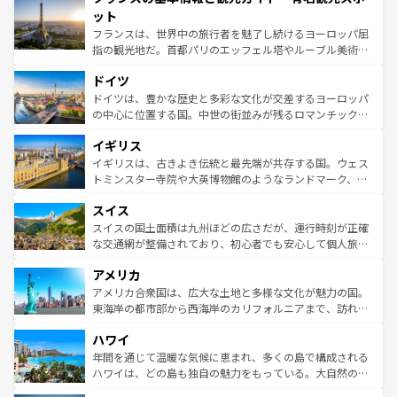
なお、新着のイタリア情報は
コンテンツ一覧
を参照してほ
れる闘牛、そして美味しいタパスが生活の一部となってい
ット
しい。
る。首都マドリードの洗練された雰囲気や、バルセロナの
フランスは、世界中の旅行者を魅了し続けるヨーロッパ屈
アートに溢れた街角から、地方では古代ローマ遺跡や中世
指の観光地だ。首都パリのエッフェル塔やルーブル美術館
の城塞都市、穏やかなビーチリゾートまで多彩な表情を見
といった象徴的なスポットから、田舎町の古風な美しさま
せる。地方によって風土や気候が異なるスペインはその個
ドイツ
で、幅広い魅力が詰まっている。華麗な宮殿、歴史的な大
性で訪れる人を魅了する。 なお、新着のスペイン情報は
コ
聖堂、美しいビーチ、そして豊かな自然が、訪れる者を心
ドイツは、豊かな歴史と多彩な文化が交差するヨーロッパ
ンテンツ一覧
を参照してほしい。
から魅了する。また、フランスは美食の国としても知ら
の中心に位置する国。中世の街並みが残るロマンチック街
れ、フランス料理はユネスコ無形文化遺産にも登録されて
道から、未来を先取りするようなモダンな都市まで多様な
イギリス
いる。シャンパンの発祥地であるランス、プロヴァンスの
顔を持つこの国は、どこを歩いても飽きることがない。ベ
香り高いラベンダー畑など、多彩な楽しみ方が可能だ。さ
ルリンの文化的活気、バイエルン州のアルプスの絶景、そ
イギリスは、古きよき伝統と最先端が共存する国。ウェス
らに、パリ以外の地域にも魅力が溢れており、どの街角に
してライン川沿いのワイン畑といった風景は必見。ビール
トミンスター寺院や大英博物館のようなランドマーク、歴
も豊かな歴史と文化が息づいている。パリ以外の個性あふ
とソーセージを味わいながら地元の人と過ごす楽しい時間
史ある大学都市、美しい丘陵地帯や牧歌的な風景など、エ
れる地方に足を運ぶとそれぞれで全く異なる文化を体験で
スイス
は、お酒好きな人にはぜひ体験してほしい。 なお、新着の
リアごとに異なる魅力がある。また、優雅なアフタヌーン
きるだろう。 なお、新着のフランス情報は
コンテンツ一覧
ドイツ情報は
コンテンツ一覧
を参照してほしい。
ティー、ビール好きにはたまらない英国パブ、サッカー観
スイスの国土面積は九州ほどの広さだが、運行時刻が正確
を参照してほしい。
戦など、本場だからこそできる体験も豊富。イギリスを旅
な交通網が整備されており、初心者でも安心して個人旅行
して楽しみつくそう。 なお、新着のイギリス情報は
コンテ
を楽しめる。日本同様に時刻表どおりの旅が可能だ。中世
アメリカ
ンツ一覧
を参照してほしい。
の建物がそのまま残る町や、スイスならではのユニークな
博物館もあり、アルプス観光だけでなく町歩きも満喫する
アメリカ合衆国は、広大な土地と多様な文化が魅力の国。
ことができる。国民の所得が高いため物価も高いが、旅行
東海岸の都市部から西海岸のカリフォルニアまで、訪れる
者向けの交通パス提供のサービスもあり、うまく活用すれ
場所ごとに異なる風景と体験が待っている。ニューヨーク
ハワイ
ば市内交通費無料で観光を楽しむこともできる。 なお、新
のような巨大都市は、観光、ショッピング、エンターテイ
着のスイス情報は
コンテンツ一覧
を参照してほしい。
ンメントが詰まった刺激的なスポットだ。一方、アメリカ
年間を通じて温暖な気候に恵まれ、多くの島で構成される
西部には大自然が広がり、グランドキャニオンやイエロー
ハワイは、どの島も独自の魅力をもっている。大自然の神
ストーン国立公園といった絶景が堪能できる。さらに、南
秘を感じたいなら、火山が生み出した壮大な景観を誇るハ