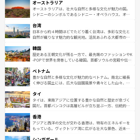
オーストラリア
部のニューオーリンズでは、音楽と美食が融合した独特の
ワイ島は見逃せない。また、定番の観光地といえばオアフ
文化が魅力。旅行者はアメリカの各地域で異なる魅力を楽
島だが、静かな自然を求めるならマウイ島やカウアイ島が
オーストラリアは、壮大な自然と多様な文化が魅力の国。
しみながら、その多様性と豊かな歴史を感じることができ
おすすめ。エメラルドグリーンに輝く海をはじめ、豊かな
シドニーのシンボルであるシドニー・オペラハウス、オー
るだろう。車でのロードトリップや列車の旅も、アメリカ
文化や歴史が息づいている。「アロハスピリット」と呼ば
ストラリア東海岸北部に広がる大サンゴ礁地帯グレートバ
ならではの贅沢な旅のスタイルだ。 なお、新着のアメリカ
台湾
れるおもてなしの心で訪れる人々を迎えてくれるハワイの
リアリーフや大陸中央部にそびえるウルル（エアーズロッ
情報は
コンテンツ一覧
を参照してほしい。
人々、おいしいローカルフードやハワイアンミュージッ
ク）、タスマニアの美しい原生林やケアンズの熱帯雨林な
日本から約４時間ほどでたどり着く台湾は、多彩な文化と
ク、伝統的なフラダンスなど、すべてがハワイの魅力を彩
ど、見どころがたくさん。また、カフェやワイン、オージ
自然が織りなす魅力的な観光地。活気あふれる大都市の台
っている。訪れるたびに新しい発見と感動が待っているハ
ービーフなどの食文化も豊かで、美味しいものであふれて
北やノスタルジックな町並みが人気な九份（ジォウフェ
ワイを、存分に味わってほしい。 なお、新着のハワイ情報
韓国
いる。アクティビティも充実しており、サーフィンやダイ
ン）、静ひつな山岳地帯である台湾東部など、都市の喧騒
は
コンテンツ一覧
を参照してほしい。
ビング、ハイキングなど、アウトドア好きにはたまらな
と山間の静けさが共存しており、訪れる人に新しい発見と
歴史ある王朝文化が残る一方で、最先端のファッションやK
い。オーストラリアの多彩な魅力を存分に味わいつくそ
驚きをもたらしてくれる。また、奥深い台湾の食文化も魅
-POPで世界を席巻している韓国。首都ソウルの宮殿や伝統
う。 なお、新着のオーストラリア情報は
コンテンツ一覧
を
力で、夜市などの屋台グルメから高級料理、ヘルシーで美
家屋が並ぶエリアでは韓国の歴史と文化に浸ることがで
参照してほしい。
ベトナム
容にもいいと評判のスイーツなど、バラエティ豊かな料理
き、地方に足を延ばせば四季折々の自然美を楽しむことが
が味わえる。 なお、新着の台湾情報は
コンテンツ一覧
を参
できる。そして、キムチや焼肉、絶品のストリートフード
豊かな自然と多様な文化が魅力的なベトナム。南北に細長
照してほしい。
まで、さまざまな韓国料理が待っている。夜には、韓国な
く伸びる国土には、広大な田園風景や青々とした山々、世
らではのナイトライフも堪能できる。あたたかいホスピタ
界遺産に登録された壮大な自然景観が点在し、都市部では
タイ
リティに包まれながら、韓国の多彩な魅力を心ゆくまで味
急速な発展と共に伝統が息づく。ハノイの古い町並みやホ
わってみてほしい。 なお、新着の韓国情報は
コンテンツ一
ーチミン市のフランス統治時代の建物も、独特の雰囲気を
タイは、東南アジアに位置する豊かな自然と歴史が息づく
覧
を参照してほしい。
醸し出している。また、バラエティの豊かさとおいしさで
国だ。首都バンコクは高層ビルが立ち並ぶ一方、伝統的な
世界中の食通を魅了してやまないベトナム料理も魅力のひ
寺院や市場がいたるところに点在し、古きよき文化と現代
香港
とつ。フォーやバインミー、ベトナムコーヒーなどは、ぜ
の活気が交差している。北部ではチェンマイなどの山岳地
ひ現地で味わいたい。どの地域を訪れてもあたたかい人々
帯で自然と触れ合い、南部ではプーケットやクラビの美し
アジアと西洋の文化が交わる香港は、特有のエネルギーを
が旅行者を迎えてくれるので、きっと忘れられない旅にな
いビーチでリゾート気分を楽しむことができる。タイ料理
もっている。ヴィクトリア湾に広がる壮大な景色、近未来
るはずだ。 なお、新着のベトナム情報は
コンテンツ一覧
を
は世界的に有名で、屋台から高級レストランまで味覚を刺
的なアートスポット、そして歴史と現代が融合した町並
参照してほしい。
シンガポール
激する。気候は一年中温暖で、どの季節にも異なる楽しみ
み、どこを訪れても感動するはず。観光スポットが密集し