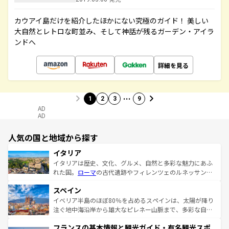
カウアイ島だけを紹介したほかにない究極のガイド！ 美しい
大自然とレトロな町並み、そして神話が残るガーデン・アイラ
ンドへ
詳細を見る
…
1
2
3
9
AD
AD
人気の国と地域から探す
イタリア
イタリアは歴史、文化、グルメ、自然と多彩な魅力にあふ
れた国。
ローマ
の古代遺跡やフィレンツェのルネッサンス
美術、ヴェネツィアの運河など、歴史あるスポットはもち
スペイン
ろん、トスカーナの美しい田園風景やアマルフィ海岸の絶
景など、自然景観も見逃せない。観光の合間には、本場の
イベリア半島のほぼ80％を占めるスペインは、太陽が降り
ピザやパスタなど、絶品のイタリア料理を堪能することも
注ぐ地中海沿岸から雄大なピレネー山脈まで、多彩な自然
できる。朝目覚めてから夜眠るまで、すべての瞬間を楽し
と文化が詰まったヨーロッパ屈指の旅行先だ。多様な地域
フランスの基本情報と観光ガイド・有名観光スポ
ませてくれるイタリアで、忘れられない旅をしてみよう！
文化が根付くこの国では、情熱的なフラメンコ、熱気あふ