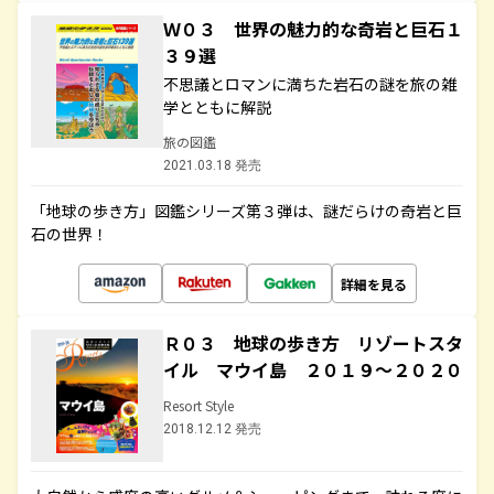
Ｗ０３ 世界の魅力的な奇岩と巨石１
３９選
不思議とロマンに満ちた岩石の謎を旅の雑
学とともに解説
旅の図鑑
2021.03.18 発売
「地球の歩き方」図鑑シリーズ第３弾は、謎だらけの奇岩と巨
石の世界！
詳細を見る
Ｒ０３ 地球の歩き方 リゾートスタ
イル マウイ島 ２０１９～２０２０
Resort Style
2018.12.12 発売