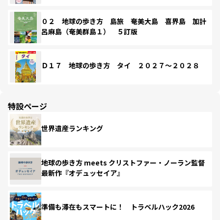
０２ 地球の歩き方 島旅 奄美大島 喜界島 加計
呂麻島（奄美群島１） ５訂版
Ｄ１７ 地球の歩き方 タイ ２０２７～２０２８
特設ページ
世界遺産ランキング
地球の歩き方 meets クリストファー・ノーラン監督
最新作『オデュッセイア』
準備も滞在もスマートに！ トラベルハック2026