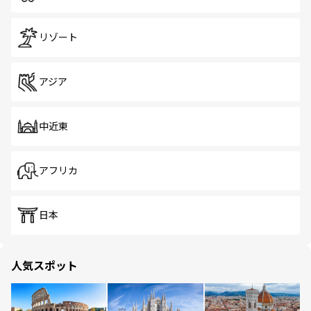
リゾート
アジア
中近東
アフリカ
日本
人気スポット