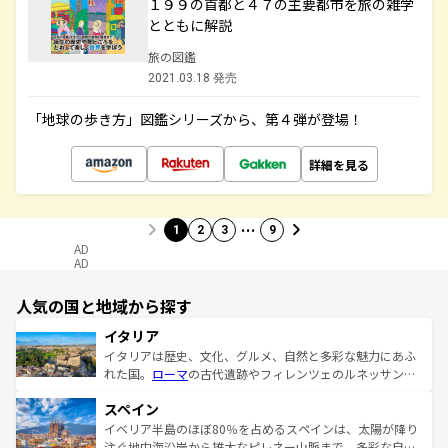
１９９の首都と４７の主要都市を旅の雑学
とともに解説
旅の図鑑
2021.03.18 発売
「地球の歩き方」図鑑シリーズから、第４弾が登場！
詳細を見る
…
1
2
3
9
AD
AD
人気の国と地域から探す
イタリア
イタリアは歴史、文化、グルメ、自然と多彩な魅力にあふ
れた国。
ローマ
の古代遺跡やフィレンツェのルネッサンス
美術、ヴェネツィアの運河など、歴史あるスポットはもち
スペイン
ろん、トスカーナの美しい田園風景やアマルフィ海岸の絶
景など、自然景観も見逃せない。観光の合間には、本場の
イベリア半島のほぼ80％を占めるスペインは、太陽が降り
ピザやパスタなど、絶品のイタリア料理を堪能することも
注ぐ地中海沿岸から雄大なピレネー山脈まで、多彩な自然