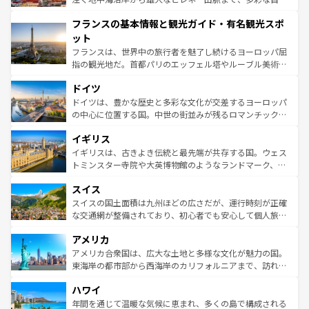
できる。朝目覚めてから夜眠るまで、すべての瞬間を楽し
と文化が詰まったヨーロッパ屈指の旅行先だ。多様な地域
フランスの基本情報と観光ガイド・有名観光スポ
ませてくれるイタリアで、忘れられない旅をしてみよう！
文化が根付くこの国では、情熱的なフラメンコ、熱気あふ
なお、新着のイタリア情報は
コンテンツ一覧
を参照してほ
れる闘牛、そして美味しいタパスが生活の一部となってい
ット
しい。
る。首都マドリードの洗練された雰囲気や、バルセロナの
フランスは、世界中の旅行者を魅了し続けるヨーロッパ屈
アートに溢れた街角から、地方では古代ローマ遺跡や中世
指の観光地だ。首都パリのエッフェル塔やルーブル美術館
の城塞都市、穏やかなビーチリゾートまで多彩な表情を見
といった象徴的なスポットから、田舎町の古風な美しさま
せる。地方によって風土や気候が異なるスペインはその個
ドイツ
で、幅広い魅力が詰まっている。華麗な宮殿、歴史的な大
性で訪れる人を魅了する。 なお、新着のスペイン情報は
コ
聖堂、美しいビーチ、そして豊かな自然が、訪れる者を心
ドイツは、豊かな歴史と多彩な文化が交差するヨーロッパ
ンテンツ一覧
を参照してほしい。
から魅了する。また、フランスは美食の国としても知ら
の中心に位置する国。中世の街並みが残るロマンチック街
れ、フランス料理はユネスコ無形文化遺産にも登録されて
道から、未来を先取りするようなモダンな都市まで多様な
イギリス
いる。シャンパンの発祥地であるランス、プロヴァンスの
顔を持つこの国は、どこを歩いても飽きることがない。ベ
香り高いラベンダー畑など、多彩な楽しみ方が可能だ。さ
ルリンの文化的活気、バイエルン州のアルプスの絶景、そ
イギリスは、古きよき伝統と最先端が共存する国。ウェス
らに、パリ以外の地域にも魅力が溢れており、どの街角に
してライン川沿いのワイン畑といった風景は必見。ビール
トミンスター寺院や大英博物館のようなランドマーク、歴
も豊かな歴史と文化が息づいている。パリ以外の個性あふ
とソーセージを味わいながら地元の人と過ごす楽しい時間
史ある大学都市、美しい丘陵地帯や牧歌的な風景など、エ
れる地方に足を運ぶとそれぞれで全く異なる文化を体験で
スイス
は、お酒好きな人にはぜひ体験してほしい。 なお、新着の
リアごとに異なる魅力がある。また、優雅なアフタヌーン
きるだろう。 なお、新着のフランス情報は
コンテンツ一覧
ドイツ情報は
コンテンツ一覧
を参照してほしい。
ティー、ビール好きにはたまらない英国パブ、サッカー観
スイスの国土面積は九州ほどの広さだが、運行時刻が正確
を参照してほしい。
戦など、本場だからこそできる体験も豊富。イギリスを旅
な交通網が整備されており、初心者でも安心して個人旅行
して楽しみつくそう。 なお、新着のイギリス情報は
コンテ
を楽しめる。日本同様に時刻表どおりの旅が可能だ。中世
アメリカ
ンツ一覧
を参照してほしい。
の建物がそのまま残る町や、スイスならではのユニークな
博物館もあり、アルプス観光だけでなく町歩きも満喫する
アメリカ合衆国は、広大な土地と多様な文化が魅力の国。
ことができる。国民の所得が高いため物価も高いが、旅行
東海岸の都市部から西海岸のカリフォルニアまで、訪れる
者向けの交通パス提供のサービスもあり、うまく活用すれ
場所ごとに異なる風景と体験が待っている。ニューヨーク
ハワイ
ば市内交通費無料で観光を楽しむこともできる。 なお、新
のような巨大都市は、観光、ショッピング、エンターテイ
着のスイス情報は
コンテンツ一覧
を参照してほしい。
ンメントが詰まった刺激的なスポットだ。一方、アメリカ
年間を通じて温暖な気候に恵まれ、多くの島で構成される