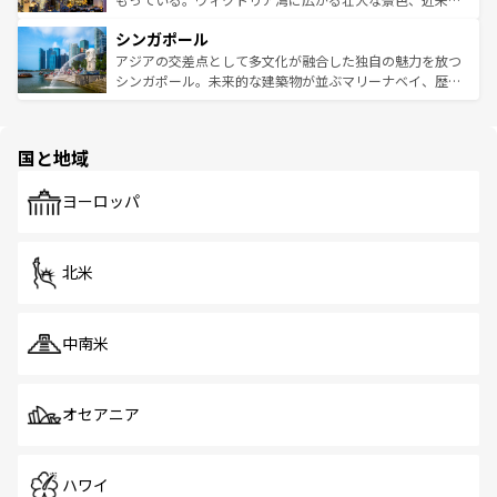
るはずだ。 なお、新着のベトナム情報は
コンテンツ一覧
を
は世界的に有名で、屋台から高級レストランまで味覚を刺
的なアートスポット、そして歴史と現代が融合した町並
参照してほしい。
シンガポール
激する。気候は一年中温暖で、どの季節にも異なる楽しみ
み、どこを訪れても感動するはず。観光スポットが密集し
が待っている。親しみやすいタイの人々、仏教を中心とし
ており、効率よく見どころを回れるのも魅力。息をのむよ
アジアの交差点として多文化が融合した独自の魅力を放つ
た文化、そして多様な観光資源が、訪れる旅人を魅了し続
うな絶景から文化的な体験まで、香港を存分に楽しみ尽く
シンガポール。未来的な建築物が並ぶマリーナベイ、歴史
ける。 なお、新着のタイ情報は
コンテンツ一覧
を参照して
そう。 なお、新着の香港情報は
コンテンツ一覧
を参照して
と伝統を感じられるエスニックタウン、多数の緑豊かな公
ほしい。
ほしい。
園や自然保護区など、自然が調和した近代的な景観と文化
の多様性あふれるカラフルな町は、どこを歩いても新しい
国と地域
発見がある。さらに、治安のよさや充実した公共交通機関
も、旅行者にとっては魅力的なポイント。グルメも豊富
で、ホーカーズは地元の風情を楽しめる外せないスポット
ヨーロッパ
だ。訪れる人を飽きさせないシンガポールで、多様な魅力
を体感しよう。 なお、新着のシンガポール情報は
コンテン
ツ一覧
を参照してほしい。
北米
中南米
オセアニア
ハワイ