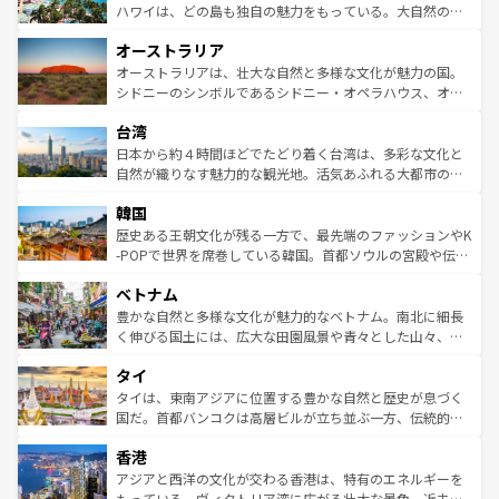
西部には大自然が広がり、グランドキャニオンやイエロー
ハワイは、どの島も独自の魅力をもっている。大自然の神
ストーン国立公園といった絶景が堪能できる。さらに、南
秘を感じたいなら、火山が生み出した壮大な景観を誇るハ
オーストラリア
部のニューオーリンズでは、音楽と美食が融合した独特の
ワイ島は見逃せない。また、定番の観光地といえばオアフ
文化が魅力。旅行者はアメリカの各地域で異なる魅力を楽
島だが、静かな自然を求めるならマウイ島やカウアイ島が
オーストラリアは、壮大な自然と多様な文化が魅力の国。
しみながら、その多様性と豊かな歴史を感じることができ
おすすめ。エメラルドグリーンに輝く海をはじめ、豊かな
シドニーのシンボルであるシドニー・オペラハウス、オー
るだろう。車でのロードトリップや列車の旅も、アメリカ
文化や歴史が息づいている。「アロハスピリット」と呼ば
ストラリア東海岸北部に広がる大サンゴ礁地帯グレートバ
ならではの贅沢な旅のスタイルだ。 なお、新着のアメリカ
台湾
れるおもてなしの心で訪れる人々を迎えてくれるハワイの
リアリーフや大陸中央部にそびえるウルル（エアーズロッ
情報は
コンテンツ一覧
を参照してほしい。
人々、おいしいローカルフードやハワイアンミュージッ
ク）、タスマニアの美しい原生林やケアンズの熱帯雨林な
日本から約４時間ほどでたどり着く台湾は、多彩な文化と
ク、伝統的なフラダンスなど、すべてがハワイの魅力を彩
ど、見どころがたくさん。また、カフェやワイン、オージ
自然が織りなす魅力的な観光地。活気あふれる大都市の台
っている。訪れるたびに新しい発見と感動が待っているハ
ービーフなどの食文化も豊かで、美味しいものであふれて
北やノスタルジックな町並みが人気な九份（ジォウフェ
ワイを、存分に味わってほしい。 なお、新着のハワイ情報
韓国
いる。アクティビティも充実しており、サーフィンやダイ
ン）、静ひつな山岳地帯である台湾東部など、都市の喧騒
は
コンテンツ一覧
を参照してほしい。
ビング、ハイキングなど、アウトドア好きにはたまらな
と山間の静けさが共存しており、訪れる人に新しい発見と
歴史ある王朝文化が残る一方で、最先端のファッションやK
い。オーストラリアの多彩な魅力を存分に味わいつくそ
驚きをもたらしてくれる。また、奥深い台湾の食文化も魅
-POPで世界を席巻している韓国。首都ソウルの宮殿や伝統
う。 なお、新着のオーストラリア情報は
コンテンツ一覧
を
力で、夜市などの屋台グルメから高級料理、ヘルシーで美
家屋が並ぶエリアでは韓国の歴史と文化に浸ることがで
参照してほしい。
ベトナム
容にもいいと評判のスイーツなど、バラエティ豊かな料理
き、地方に足を延ばせば四季折々の自然美を楽しむことが
が味わえる。 なお、新着の台湾情報は
コンテンツ一覧
を参
できる。そして、キムチや焼肉、絶品のストリートフード
豊かな自然と多様な文化が魅力的なベトナム。南北に細長
照してほしい。
まで、さまざまな韓国料理が待っている。夜には、韓国な
く伸びる国土には、広大な田園風景や青々とした山々、世
らではのナイトライフも堪能できる。あたたかいホスピタ
界遺産に登録された壮大な自然景観が点在し、都市部では
タイ
リティに包まれながら、韓国の多彩な魅力を心ゆくまで味
急速な発展と共に伝統が息づく。ハノイの古い町並みやホ
わってみてほしい。 なお、新着の韓国情報は
コンテンツ一
ーチミン市のフランス統治時代の建物も、独特の雰囲気を
タイは、東南アジアに位置する豊かな自然と歴史が息づく
覧
を参照してほしい。
醸し出している。また、バラエティの豊かさとおいしさで
国だ。首都バンコクは高層ビルが立ち並ぶ一方、伝統的な
世界中の食通を魅了してやまないベトナム料理も魅力のひ
寺院や市場がいたるところに点在し、古きよき文化と現代
香港
とつ。フォーやバインミー、ベトナムコーヒーなどは、ぜ
の活気が交差している。北部ではチェンマイなどの山岳地
ひ現地で味わいたい。どの地域を訪れてもあたたかい人々
帯で自然と触れ合い、南部ではプーケットやクラビの美し
アジアと西洋の文化が交わる香港は、特有のエネルギーを
が旅行者を迎えてくれるので、きっと忘れられない旅にな
いビーチでリゾート気分を楽しむことができる。タイ料理
もっている。ヴィクトリア湾に広がる壮大な景色、近未来