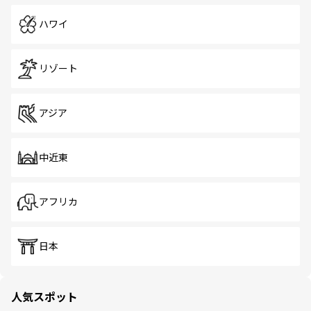
ハワイ
リゾート
アジア
中近東
アフリカ
日本
人気スポット