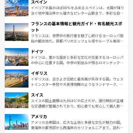
スペイン
ろん、トスカーナの美しい田園風景やアマルフィ海岸の絶
景など、自然景観も見逃せない。観光の合間には、本場の
イベリア半島のほぼ80％を占めるスペインは、太陽が降り
ピザやパスタなど、絶品のイタリア料理を堪能することも
注ぐ地中海沿岸から雄大なピレネー山脈まで、多彩な自然
できる。朝目覚めてから夜眠るまで、すべての瞬間を楽し
と文化が詰まったヨーロッパ屈指の旅行先だ。多様な地域
フランスの基本情報と観光ガイド・有名観光スポ
ませてくれるイタリアで、忘れられない旅をしてみよう！
文化が根付くこの国では、情熱的なフラメンコ、熱気あふ
なお、新着のイタリア情報は
コンテンツ一覧
を参照してほ
れる闘牛、そして美味しいタパスが生活の一部となってい
ット
しい。
る。首都マドリードの洗練された雰囲気や、バルセロナの
フランスは、世界中の旅行者を魅了し続けるヨーロッパ屈
アートに溢れた街角から、地方では古代ローマ遺跡や中世
指の観光地だ。首都パリのエッフェル塔やルーブル美術館
の城塞都市、穏やかなビーチリゾートまで多彩な表情を見
といった象徴的なスポットから、田舎町の古風な美しさま
せる。地方によって風土や気候が異なるスペインはその個
ドイツ
で、幅広い魅力が詰まっている。華麗な宮殿、歴史的な大
性で訪れる人を魅了する。 なお、新着のスペイン情報は
コ
聖堂、美しいビーチ、そして豊かな自然が、訪れる者を心
ドイツは、豊かな歴史と多彩な文化が交差するヨーロッパ
ンテンツ一覧
を参照してほしい。
から魅了する。また、フランスは美食の国としても知ら
の中心に位置する国。中世の街並みが残るロマンチック街
れ、フランス料理はユネスコ無形文化遺産にも登録されて
道から、未来を先取りするようなモダンな都市まで多様な
イギリス
いる。シャンパンの発祥地であるランス、プロヴァンスの
顔を持つこの国は、どこを歩いても飽きることがない。ベ
香り高いラベンダー畑など、多彩な楽しみ方が可能だ。さ
ルリンの文化的活気、バイエルン州のアルプスの絶景、そ
イギリスは、古きよき伝統と最先端が共存する国。ウェス
らに、パリ以外の地域にも魅力が溢れており、どの街角に
してライン川沿いのワイン畑といった風景は必見。ビール
トミンスター寺院や大英博物館のようなランドマーク、歴
も豊かな歴史と文化が息づいている。パリ以外の個性あふ
とソーセージを味わいながら地元の人と過ごす楽しい時間
史ある大学都市、美しい丘陵地帯や牧歌的な風景など、エ
れる地方に足を運ぶとそれぞれで全く異なる文化を体験で
スイス
は、お酒好きな人にはぜひ体験してほしい。 なお、新着の
リアごとに異なる魅力がある。また、優雅なアフタヌーン
きるだろう。 なお、新着のフランス情報は
コンテンツ一覧
ドイツ情報は
コンテンツ一覧
を参照してほしい。
ティー、ビール好きにはたまらない英国パブ、サッカー観
スイスの国土面積は九州ほどの広さだが、運行時刻が正確
を参照してほしい。
戦など、本場だからこそできる体験も豊富。イギリスを旅
な交通網が整備されており、初心者でも安心して個人旅行
して楽しみつくそう。 なお、新着のイギリス情報は
コンテ
を楽しめる。日本同様に時刻表どおりの旅が可能だ。中世
アメリカ
ンツ一覧
を参照してほしい。
の建物がそのまま残る町や、スイスならではのユニークな
博物館もあり、アルプス観光だけでなく町歩きも満喫する
アメリカ合衆国は、広大な土地と多様な文化が魅力の国。
ことができる。国民の所得が高いため物価も高いが、旅行
東海岸の都市部から西海岸のカリフォルニアまで、訪れる
者向けの交通パス提供のサービスもあり、うまく活用すれ
場所ごとに異なる風景と体験が待っている。ニューヨーク