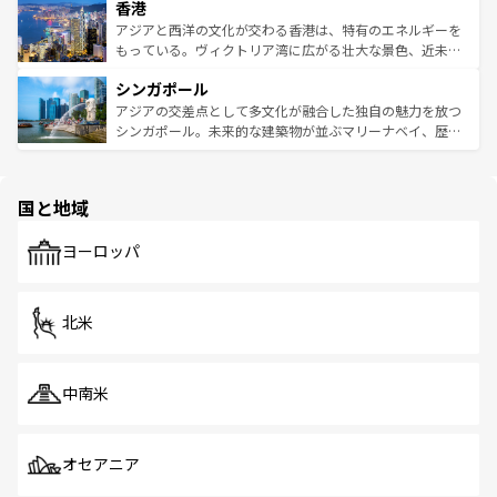
香港
とつ。フォーやバインミー、ベトナムコーヒーなどは、ぜ
の活気が交差している。北部ではチェンマイなどの山岳地
ひ現地で味わいたい。どの地域を訪れてもあたたかい人々
帯で自然と触れ合い、南部ではプーケットやクラビの美し
アジアと西洋の文化が交わる香港は、特有のエネルギーを
が旅行者を迎えてくれるので、きっと忘れられない旅にな
いビーチでリゾート気分を楽しむことができる。タイ料理
もっている。ヴィクトリア湾に広がる壮大な景色、近未来
るはずだ。 なお、新着のベトナム情報は
コンテンツ一覧
を
は世界的に有名で、屋台から高級レストランまで味覚を刺
的なアートスポット、そして歴史と現代が融合した町並
参照してほしい。
シンガポール
激する。気候は一年中温暖で、どの季節にも異なる楽しみ
み、どこを訪れても感動するはず。観光スポットが密集し
が待っている。親しみやすいタイの人々、仏教を中心とし
ており、効率よく見どころを回れるのも魅力。息をのむよ
アジアの交差点として多文化が融合した独自の魅力を放つ
た文化、そして多様な観光資源が、訪れる旅人を魅了し続
うな絶景から文化的な体験まで、香港を存分に楽しみ尽く
シンガポール。未来的な建築物が並ぶマリーナベイ、歴史
ける。 なお、新着のタイ情報は
コンテンツ一覧
を参照して
そう。 なお、新着の香港情報は
コンテンツ一覧
を参照して
と伝統を感じられるエスニックタウン、多数の緑豊かな公
ほしい。
ほしい。
園や自然保護区など、自然が調和した近代的な景観と文化
の多様性あふれるカラフルな町は、どこを歩いても新しい
国と地域
発見がある。さらに、治安のよさや充実した公共交通機関
も、旅行者にとっては魅力的なポイント。グルメも豊富
で、ホーカーズは地元の風情を楽しめる外せないスポット
ヨーロッパ
だ。訪れる人を飽きさせないシンガポールで、多様な魅力
を体感しよう。 なお、新着のシンガポール情報は
コンテン
ツ一覧
を参照してほしい。
北米
中南米
オセアニア