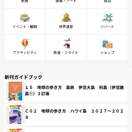
飲食
建築・アート
宿泊
イベント・観戦
世界遺産
リゾート
アクティビティ
鉄道・フライト
ショップ
新刊ガイドブック
１５ 地球の歩き方 島旅 伊豆大島 利島（伊豆諸
島①）３訂版
Ｃ０２ 地球の歩き方 ハワイ島 ２０２７～２０２
８