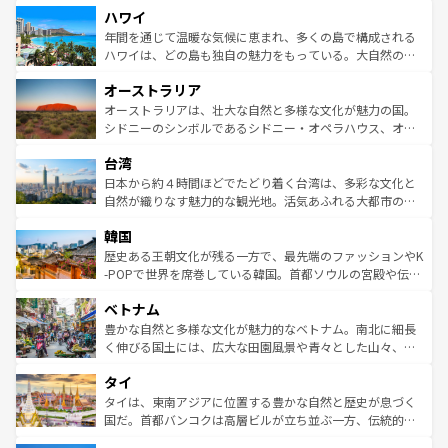
ハワイ
ば市内交通費無料で観光を楽しむこともできる。 なお、新
のような巨大都市は、観光、ショッピング、エンターテイ
着のスイス情報は
コンテンツ一覧
を参照してほしい。
ンメントが詰まった刺激的なスポットだ。一方、アメリカ
年間を通じて温暖な気候に恵まれ、多くの島で構成される
西部には大自然が広がり、グランドキャニオンやイエロー
ハワイは、どの島も独自の魅力をもっている。大自然の神
ストーン国立公園といった絶景が堪能できる。さらに、南
秘を感じたいなら、火山が生み出した壮大な景観を誇るハ
オーストラリア
部のニューオーリンズでは、音楽と美食が融合した独特の
ワイ島は見逃せない。また、定番の観光地といえばオアフ
文化が魅力。旅行者はアメリカの各地域で異なる魅力を楽
島だが、静かな自然を求めるならマウイ島やカウアイ島が
オーストラリアは、壮大な自然と多様な文化が魅力の国。
しみながら、その多様性と豊かな歴史を感じることができ
おすすめ。エメラルドグリーンに輝く海をはじめ、豊かな
シドニーのシンボルであるシドニー・オペラハウス、オー
るだろう。車でのロードトリップや列車の旅も、アメリカ
文化や歴史が息づいている。「アロハスピリット」と呼ば
ストラリア東海岸北部に広がる大サンゴ礁地帯グレートバ
ならではの贅沢な旅のスタイルだ。 なお、新着のアメリカ
台湾
れるおもてなしの心で訪れる人々を迎えてくれるハワイの
リアリーフや大陸中央部にそびえるウルル（エアーズロッ
情報は
コンテンツ一覧
を参照してほしい。
人々、おいしいローカルフードやハワイアンミュージッ
ク）、タスマニアの美しい原生林やケアンズの熱帯雨林な
日本から約４時間ほどでたどり着く台湾は、多彩な文化と
ク、伝統的なフラダンスなど、すべてがハワイの魅力を彩
ど、見どころがたくさん。また、カフェやワイン、オージ
自然が織りなす魅力的な観光地。活気あふれる大都市の台
っている。訪れるたびに新しい発見と感動が待っているハ
ービーフなどの食文化も豊かで、美味しいものであふれて
北やノスタルジックな町並みが人気な九份（ジォウフェ
ワイを、存分に味わってほしい。 なお、新着のハワイ情報
韓国
いる。アクティビティも充実しており、サーフィンやダイ
ン）、静ひつな山岳地帯である台湾東部など、都市の喧騒
は
コンテンツ一覧
を参照してほしい。
ビング、ハイキングなど、アウトドア好きにはたまらな
と山間の静けさが共存しており、訪れる人に新しい発見と
歴史ある王朝文化が残る一方で、最先端のファッションやK
い。オーストラリアの多彩な魅力を存分に味わいつくそ
驚きをもたらしてくれる。また、奥深い台湾の食文化も魅
-POPで世界を席巻している韓国。首都ソウルの宮殿や伝統
う。 なお、新着のオーストラリア情報は
コンテンツ一覧
を
力で、夜市などの屋台グルメから高級料理、ヘルシーで美
家屋が並ぶエリアでは韓国の歴史と文化に浸ることがで
参照してほしい。
ベトナム
容にもいいと評判のスイーツなど、バラエティ豊かな料理
き、地方に足を延ばせば四季折々の自然美を楽しむことが
が味わえる。 なお、新着の台湾情報は
コンテンツ一覧
を参
できる。そして、キムチや焼肉、絶品のストリートフード
豊かな自然と多様な文化が魅力的なベトナム。南北に細長
照してほしい。
まで、さまざまな韓国料理が待っている。夜には、韓国な
く伸びる国土には、広大な田園風景や青々とした山々、世
らではのナイトライフも堪能できる。あたたかいホスピタ
界遺産に登録された壮大な自然景観が点在し、都市部では
タイ
リティに包まれながら、韓国の多彩な魅力を心ゆくまで味
急速な発展と共に伝統が息づく。ハノイの古い町並みやホ
わってみてほしい。 なお、新着の韓国情報は
コンテンツ一
ーチミン市のフランス統治時代の建物も、独特の雰囲気を
タイは、東南アジアに位置する豊かな自然と歴史が息づく
覧
を参照してほしい。
醸し出している。また、バラエティの豊かさとおいしさで
国だ。首都バンコクは高層ビルが立ち並ぶ一方、伝統的な
世界中の食通を魅了してやまないベトナム料理も魅力のひ
寺院や市場がいたるところに点在し、古きよき文化と現代