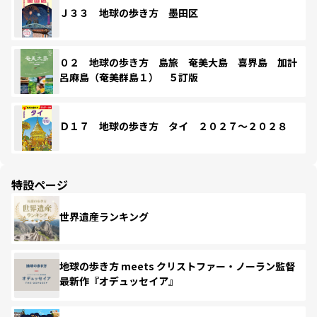
Ｊ３３ 地球の歩き方 墨田区
０２ 地球の歩き方 島旅 奄美大島 喜界島 加計
呂麻島（奄美群島１） ５訂版
Ｄ１７ 地球の歩き方 タイ ２０２７～２０２８
特設ページ
世界遺産ランキング
地球の歩き方 meets クリストファー・ノーラン監督
最新作『オデュッセイア』