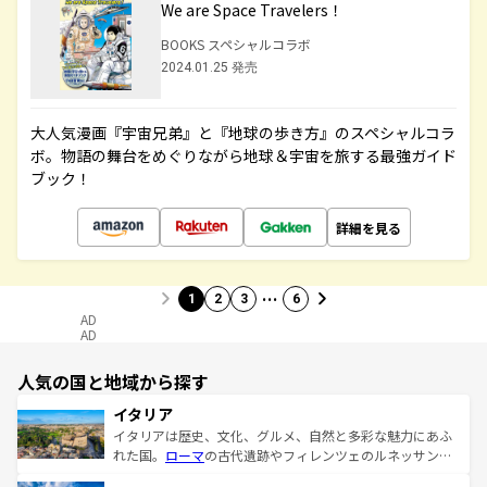
We are Space Travelers！
BOOKS スペシャルコラボ
2024.01.25 発売
大人気漫画『宇宙兄弟』と『地球の歩き方』のスペシャルコラ
ボ。物語の舞台をめぐりながら地球＆宇宙を旅する最強ガイド
ブック！
詳細を見る
…
1
2
3
6
AD
AD
人気の国と地域から探す
イタリア
イタリアは歴史、文化、グルメ、自然と多彩な魅力にあふ
れた国。
ローマ
の古代遺跡やフィレンツェのルネッサンス
美術、ヴェネツィアの運河など、歴史あるスポットはもち