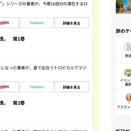
ト”」シリーズの著者が、今度は自分の滞在するロ
詳細を見る
旅のテ
憶。 第1巻
飲
とになった筆者が、島で出合うトロピカルでマジ
イベン
観
詳細を見る
憶。 第2巻
アクティ