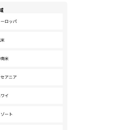
域
ヨーロッパ
北米
中南米
オセアニア
ハワイ
リゾート