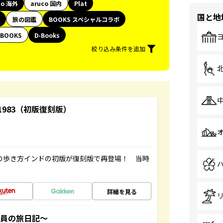
co 海外
aruco 国内
Plat
国と地
旅の図鑑
BOOKS スペシャルコラボ
BOOKS
D-Books
絞り込み条件を追加
-1983（初版復刻版）
球の歩き方インドの初版が復刻版で再登場！ 当時
詳細を見る
社員の旅日記～