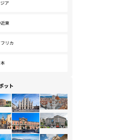
アジア
中近東
アフリカ
日本
ポット