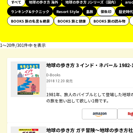
すべて
地球の歩き方 海外
地球の歩き方 Jシリーズ（国内）
aru
ランキング&テクニック
Resort Style
島旅
御朱印
歴史時代
BOOKS 旅の名言＆絶景
BOOKS 旅と健康
BOOKS 旅の読み物
1〜20件/301件中 を表示
地球の歩き方 3 インド・ネパール 1982
D-Books
2018.12.20 発売
1981年、旅人のバイブルとして登場した地
の旅を思い出して欲しい1冊です。
地球の歩き方 ガチ冒険～地球の歩き方