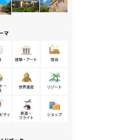
ーマ
食
建築・アート
宿泊
ト・
世界遺産
リゾート
戦
鉄道・
ビティ
ショップ
フライト