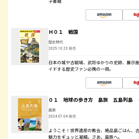
子書籍
Ｈ０１ 戦国
歴史時代
2025.10.23 発売
日本の城や古戦場、武将ゆかりの史跡、展示
イドする歴史ファン必携の一冊。
０１ 地球の歩き方 島旅 五島列島 
島旅
2024.07.04 発売
ようこそ！世界遺産の教会、絶品島ごはん、
魅力をギュッと凝縮。さあ、島旅へ。