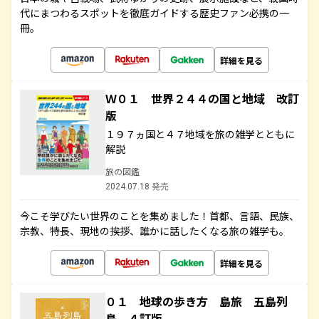
代にまつわるスポットを徹底ガイドする歴史ファン必携の一
冊。
詳細を見る
Ｗ０１ 世界２４４の国と地域 改訂
版
１９７ヵ国と４７地域を旅の雑学とともに
解説
旅の図鑑
2024.07.18 発売
今こそ学びたい世界のことを集めました！首都、言語、民族、
宗教、特長、現地の挨拶、誰かに話したくなる旅の雑学も。
詳細を見る
０１ 地球の歩き方 島旅 五島列
島 ４訂版