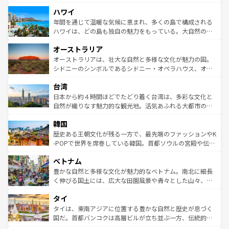
者向けの交通パス提供のサービスもあり、うまく活用すれ
場所ごとに異なる風景と体験が待っている。ニューヨーク
ハワイ
ば市内交通費無料で観光を楽しむこともできる。 なお、新
のような巨大都市は、観光、ショッピング、エンターテイ
着のスイス情報は
コンテンツ一覧
を参照してほしい。
ンメントが詰まった刺激的なスポットだ。一方、アメリカ
年間を通じて温暖な気候に恵まれ、多くの島で構成される
西部には大自然が広がり、グランドキャニオンやイエロー
ハワイは、どの島も独自の魅力をもっている。大自然の神
ストーン国立公園といった絶景が堪能できる。さらに、南
秘を感じたいなら、火山が生み出した壮大な景観を誇るハ
オーストラリア
部のニューオーリンズでは、音楽と美食が融合した独特の
ワイ島は見逃せない。また、定番の観光地といえばオアフ
文化が魅力。旅行者はアメリカの各地域で異なる魅力を楽
島だが、静かな自然を求めるならマウイ島やカウアイ島が
オーストラリアは、壮大な自然と多様な文化が魅力の国。
しみながら、その多様性と豊かな歴史を感じることができ
おすすめ。エメラルドグリーンに輝く海をはじめ、豊かな
シドニーのシンボルであるシドニー・オペラハウス、オー
るだろう。車でのロードトリップや列車の旅も、アメリカ
文化や歴史が息づいている。「アロハスピリット」と呼ば
ストラリア東海岸北部に広がる大サンゴ礁地帯グレートバ
ならではの贅沢な旅のスタイルだ。 なお、新着のアメリカ
台湾
れるおもてなしの心で訪れる人々を迎えてくれるハワイの
リアリーフや大陸中央部にそびえるウルル（エアーズロッ
情報は
コンテンツ一覧
を参照してほしい。
人々、おいしいローカルフードやハワイアンミュージッ
ク）、タスマニアの美しい原生林やケアンズの熱帯雨林な
日本から約４時間ほどでたどり着く台湾は、多彩な文化と
ク、伝統的なフラダンスなど、すべてがハワイの魅力を彩
ど、見どころがたくさん。また、カフェやワイン、オージ
自然が織りなす魅力的な観光地。活気あふれる大都市の台
っている。訪れるたびに新しい発見と感動が待っているハ
ービーフなどの食文化も豊かで、美味しいものであふれて
北やノスタルジックな町並みが人気な九份（ジォウフェ
ワイを、存分に味わってほしい。 なお、新着のハワイ情報
韓国
いる。アクティビティも充実しており、サーフィンやダイ
ン）、静ひつな山岳地帯である台湾東部など、都市の喧騒
は
コンテンツ一覧
を参照してほしい。
ビング、ハイキングなど、アウトドア好きにはたまらな
と山間の静けさが共存しており、訪れる人に新しい発見と
歴史ある王朝文化が残る一方で、最先端のファッションやK
い。オーストラリアの多彩な魅力を存分に味わいつくそ
驚きをもたらしてくれる。また、奥深い台湾の食文化も魅
-POPで世界を席巻している韓国。首都ソウルの宮殿や伝統
う。 なお、新着のオーストラリア情報は
コンテンツ一覧
を
力で、夜市などの屋台グルメから高級料理、ヘルシーで美
家屋が並ぶエリアでは韓国の歴史と文化に浸ることがで
参照してほしい。
ベトナム
容にもいいと評判のスイーツなど、バラエティ豊かな料理
き、地方に足を延ばせば四季折々の自然美を楽しむことが
が味わえる。 なお、新着の台湾情報は
コンテンツ一覧
を参
できる。そして、キムチや焼肉、絶品のストリートフード
豊かな自然と多様な文化が魅力的なベトナム。南北に細長
照してほしい。
まで、さまざまな韓国料理が待っている。夜には、韓国な
く伸びる国土には、広大な田園風景や青々とした山々、世
らではのナイトライフも堪能できる。あたたかいホスピタ
界遺産に登録された壮大な自然景観が点在し、都市部では
タイ
リティに包まれながら、韓国の多彩な魅力を心ゆくまで味
急速な発展と共に伝統が息づく。ハノイの古い町並みやホ
わってみてほしい。 なお、新着の韓国情報は
コンテンツ一
ーチミン市のフランス統治時代の建物も、独特の雰囲気を
タイは、東南アジアに位置する豊かな自然と歴史が息づく
覧
を参照してほしい。
醸し出している。また、バラエティの豊かさとおいしさで
国だ。首都バンコクは高層ビルが立ち並ぶ一方、伝統的な
世界中の食通を魅了してやまないベトナム料理も魅力のひ
寺院や市場がいたるところに点在し、古きよき文化と現代