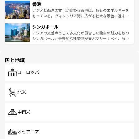
香港
とつ。フォーやバインミー、ベトナムコーヒーなどは、ぜ
の活気が交差している。北部ではチェンマイなどの山岳地
ひ現地で味わいたい。どの地域を訪れてもあたたかい人々
帯で自然と触れ合い、南部ではプーケットやクラビの美し
アジアと西洋の文化が交わる香港は、特有のエネルギーを
が旅行者を迎えてくれるので、きっと忘れられない旅にな
いビーチでリゾート気分を楽しむことができる。タイ料理
もっている。ヴィクトリア湾に広がる壮大な景色、近未来
るはずだ。 なお、新着のベトナム情報は
コンテンツ一覧
を
は世界的に有名で、屋台から高級レストランまで味覚を刺
的なアートスポット、そして歴史と現代が融合した町並
参照してほしい。
シンガポール
激する。気候は一年中温暖で、どの季節にも異なる楽しみ
み、どこを訪れても感動するはず。観光スポットが密集し
が待っている。親しみやすいタイの人々、仏教を中心とし
ており、効率よく見どころを回れるのも魅力。息をのむよ
アジアの交差点として多文化が融合した独自の魅力を放つ
た文化、そして多様な観光資源が、訪れる旅人を魅了し続
うな絶景から文化的な体験まで、香港を存分に楽しみ尽く
シンガポール。未来的な建築物が並ぶマリーナベイ、歴史
ける。 なお、新着のタイ情報は
コンテンツ一覧
を参照して
そう。 なお、新着の香港情報は
コンテンツ一覧
を参照して
と伝統を感じられるエスニックタウン、多数の緑豊かな公
ほしい。
ほしい。
園や自然保護区など、自然が調和した近代的な景観と文化
の多様性あふれるカラフルな町は、どこを歩いても新しい
国と地域
発見がある。さらに、治安のよさや充実した公共交通機関
も、旅行者にとっては魅力的なポイント。グルメも豊富
で、ホーカーズは地元の風情を楽しめる外せないスポット
ヨーロッパ
だ。訪れる人を飽きさせないシンガポールで、多様な魅力
を体感しよう。 なお、新着のシンガポール情報は
コンテン
ツ一覧
を参照してほしい。
北米
中南米
オセアニア