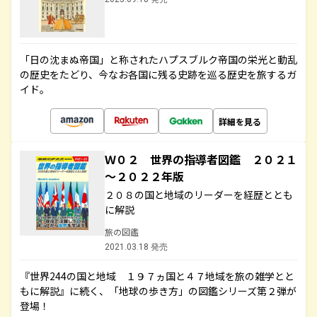
「日の沈まぬ帝国」と称されたハプスブルク帝国の栄光と動乱
の歴史をたどり、今なお各国に残る史跡を巡る歴史を旅するガ
イド。
詳細を見る
Ｗ０２ 世界の指導者図鑑 ２０２１
～２０２２年版
２０８の国と地域のリーダーを経歴ととも
に解説
旅の図鑑
2021.03.18 発売
『世界244の国と地域 １９７ヵ国と４７地域を旅の雑学とと
もに解説』に続く、「地球の歩き方」の図鑑シリーズ第２弾が
登場！