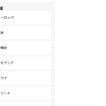
域
ヨーロッパ
北米
中南米
オセアニア
ハワイ
リゾート