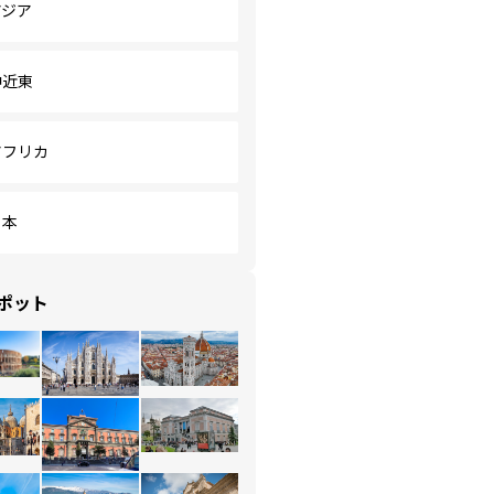
アジア
中近東
アフリカ
日本
ポット