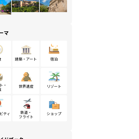
ーマ
食
建築・アート
宿泊
ト・
世界遺産
リゾート
戦
鉄道・
ビティ
ショップ
フライト