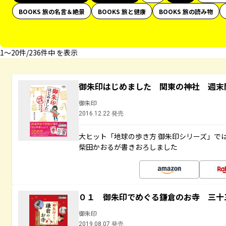
BOOKS 旅の名言＆絶景
BOOKS 旅と健康
BOOKS 旅の読み物
1〜20件/236件中 を表示
御朱印はじめました 関東の神社 週末
御朱印
2016.12.22 発売
大ヒット「地球の歩き方 御朱印シリーズ」で
柴田かおるが書きおろしました
０１ 御朱印でめぐる鎌倉のお寺 三十
御朱印
2019.08.07 発売