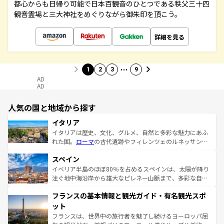
都心からも日帰り可能で日本百観音のひとつである秩父三十四
観音霊場と三大神社をめぐりながら御朱印を頂こう。
詳細を見る
…
1
2
3
9
AD
AD
人気の国と地域から探す
イタリア
イタリアは歴史、文化、グルメ、自然と多彩な魅力にあふ
れた国。
ローマ
の古代遺跡やフィレンツェのルネッサンス
美術、ヴェネツィアの運河など、歴史あるスポットはもち
スペイン
ろん、トスカーナの美しい田園風景やアマルフィ海岸の絶
景など、自然景観も見逃せない。観光の合間には、本場の
イベリア半島のほぼ80％を占めるスペインは、太陽が降り
ピザやパスタなど、絶品のイタリア料理を堪能することも
注ぐ地中海沿岸から雄大なピレネー山脈まで、多彩な自然
できる。朝目覚めてから夜眠るまで、すべての瞬間を楽し
と文化が詰まったヨーロッパ屈指の旅行先だ。多様な地域
フランスの基本情報と観光ガイド・有名観光スポ
ませてくれるイタリアで、忘れられない旅をしてみよう！
文化が根付くこの国では、情熱的なフラメンコ、熱気あふ
なお、新着のイタリア情報は
コンテンツ一覧
を参照してほ
れる闘牛、そして美味しいタパスが生活の一部となってい
ット
しい。
る。首都マドリードの洗練された雰囲気や、バルセロナの
フランスは、世界中の旅行者を魅了し続けるヨーロッパ屈
アートに溢れた街角から、地方では古代ローマ遺跡や中世