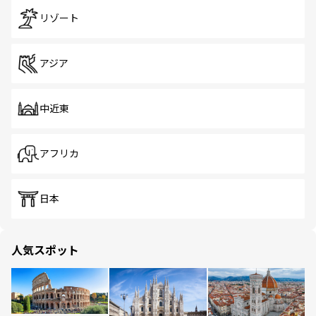
リゾート
アジア
中近東
アフリカ
日本
人気スポット