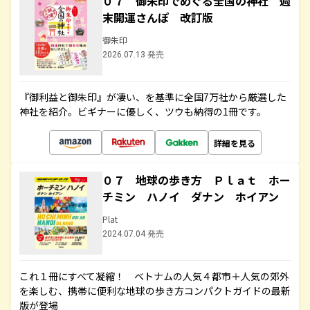
０７ 御朱印でめぐる全国の神社 週
末開運さんぽ 改訂版
御朱印
2026.07.13 発売
『御利益と御朱印』が凄い、を基準に全国7万社から厳選した
神社を紹介。ビギナーに優しく、ツウも納得の1冊です。
詳細を見る
０７ 地球の歩き方 Ｐｌａｔ ホー
チミン ハノイ ダナン ホイアン
Plat
2024.07.04 発売
これ１冊にすべて凝縮！ ベトナムの人気４都市＋人気の郊外
を楽しむ、携帯に便利な地球の歩き方コンパクトガイドの最新
版が登場