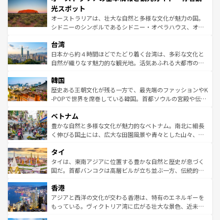
文化が魅力。旅行者はアメリカの各地域で異なる魅力を楽
島だが、静かな自然を求めるならマウイ島やカウアイ島が
光スポット
しみながら、その多様性と豊かな歴史を感じることができ
おすすめ。エメラルドグリーンに輝く海をはじめ、豊かな
オーストラリアは、壮大な自然と多様な文化が魅力の国。
るだろう。車でのロードトリップや列車の旅も、アメリカ
文化や歴史が息づいている。「アロハスピリット」と呼ば
シドニーのシンボルであるシドニー・オペラハウス、オー
ならではの贅沢な旅のスタイルだ。 なお、新着のアメリカ
れるおもてなしの心で訪れる人々を迎えてくれるハワイの
ストラリア東海岸北部に広がる大サンゴ礁地帯グレートバ
情報は
コンテンツ一覧
を参照してほしい。
人々、おいしいローカルフードやハワイアンミュージッ
台湾
リアリーフや大陸中央部にそびえるウルル（エアーズロッ
ク、伝統的なフラダンスなど、すべてがハワイの魅力を彩
ク）、タスマニアの美しい原生林やケアンズの熱帯雨林な
日本から約４時間ほどでたどり着く台湾は、多彩な文化と
っている。訪れるたびに新しい発見と感動が待っているハ
ど、見どころがたくさん。また、カフェやワイン、オージ
自然が織りなす魅力的な観光地。活気あふれる大都市の台
ワイを、存分に味わってほしい。 なお、新着のハワイ情報
ービーフなどの食文化も豊かで、美味しいものであふれて
北やノスタルジックな町並みが人気な九份（ジォウフェ
は
コンテンツ一覧
を参照してほしい。
韓国
いる。アクティビティも充実しており、サーフィンやダイ
ン）、静ひつな山岳地帯である台湾東部など、都市の喧騒
ビング、ハイキングなど、アウトドア好きにはたまらな
と山間の静けさが共存しており、訪れる人に新しい発見と
歴史ある王朝文化が残る一方で、最先端のファッションやK
い。オーストラリアの多彩な魅力を存分に味わいつくそ
驚きをもたらしてくれる。また、奥深い台湾の食文化も魅
-POPで世界を席巻している韓国。首都ソウルの宮殿や伝統
う。 なお、新着のオーストラリア情報は
コンテンツ一覧
を
力で、夜市などの屋台グルメから高級料理、ヘルシーで美
家屋が並ぶエリアでは韓国の歴史と文化に浸ることがで
参照してほしい。
ベトナム
容にもいいと評判のスイーツなど、バラエティ豊かな料理
き、地方に足を延ばせば四季折々の自然美を楽しむことが
が味わえる。 なお、新着の台湾情報は
コンテンツ一覧
を参
できる。そして、キムチや焼肉、絶品のストリートフード
豊かな自然と多様な文化が魅力的なベトナム。南北に細長
照してほしい。
まで、さまざまな韓国料理が待っている。夜には、韓国な
く伸びる国土には、広大な田園風景や青々とした山々、世
らではのナイトライフも堪能できる。あたたかいホスピタ
界遺産に登録された壮大な自然景観が点在し、都市部では
タイ
リティに包まれながら、韓国の多彩な魅力を心ゆくまで味
急速な発展と共に伝統が息づく。ハノイの古い町並みやホ
わってみてほしい。 なお、新着の韓国情報は
コンテンツ一
ーチミン市のフランス統治時代の建物も、独特の雰囲気を
タイは、東南アジアに位置する豊かな自然と歴史が息づく
覧
を参照してほしい。
醸し出している。また、バラエティの豊かさとおいしさで
国だ。首都バンコクは高層ビルが立ち並ぶ一方、伝統的な
世界中の食通を魅了してやまないベトナム料理も魅力のひ
寺院や市場がいたるところに点在し、古きよき文化と現代
香港
とつ。フォーやバインミー、ベトナムコーヒーなどは、ぜ
の活気が交差している。北部ではチェンマイなどの山岳地
ひ現地で味わいたい。どの地域を訪れてもあたたかい人々
帯で自然と触れ合い、南部ではプーケットやクラビの美し
アジアと西洋の文化が交わる香港は、特有のエネルギーを
が旅行者を迎えてくれるので、きっと忘れられない旅にな
いビーチでリゾート気分を楽しむことができる。タイ料理
もっている。ヴィクトリア湾に広がる壮大な景色、近未来
るはずだ。 なお、新着のベトナム情報は
コンテンツ一覧
を
は世界的に有名で、屋台から高級レストランまで味覚を刺
的なアートスポット、そして歴史と現代が融合した町並