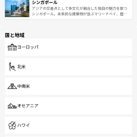
参照してほしい。
シンガポール
激する。気候は一年中温暖で、どの季節にも異なる楽しみ
み、どこを訪れても感動するはず。観光スポットが密集し
が待っている。親しみやすいタイの人々、仏教を中心とし
ており、効率よく見どころを回れるのも魅力。息をのむよ
アジアの交差点として多文化が融合した独自の魅力を放つ
た文化、そして多様な観光資源が、訪れる旅人を魅了し続
うな絶景から文化的な体験まで、香港を存分に楽しみ尽く
シンガポール。未来的な建築物が並ぶマリーナベイ、歴史
ける。 なお、新着のタイ情報は
コンテンツ一覧
を参照して
そう。 なお、新着の香港情報は
コンテンツ一覧
を参照して
と伝統を感じられるエスニックタウン、多数の緑豊かな公
ほしい。
ほしい。
園や自然保護区など、自然が調和した近代的な景観と文化
の多様性あふれるカラフルな町は、どこを歩いても新しい
国と地域
発見がある。さらに、治安のよさや充実した公共交通機関
も、旅行者にとっては魅力的なポイント。グルメも豊富
で、ホーカーズは地元の風情を楽しめる外せないスポット
ヨーロッパ
だ。訪れる人を飽きさせないシンガポールで、多様な魅力
を体感しよう。 なお、新着のシンガポール情報は
コンテン
ツ一覧
を参照してほしい。
北米
中南米
オセアニア
ハワイ