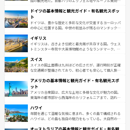
指の観光地だ。首都パリのエッフェル塔やルーブル美術館
の城塞都市、穏やかなビーチリゾートまで多彩な表情を見
といった象徴的なスポットから、田舎町の古風な美しさま
せる。地方によって風土や気候が異なるスペインはその個
ドイツの基本情報と観光ガイド・有名観光スポッ
で、幅広い魅力が詰まっている。華麗な宮殿、歴史的な大
性で訪れる人を魅了する。 なお、新着のスペイン情報は
コ
聖堂、美しいビーチ、そして豊かな自然が、訪れる者を心
ト
ンテンツ一覧
を参照してほしい。
から魅了する。また、フランスは美食の国としても知ら
ドイツは、豊かな歴史と多彩な文化が交差するヨーロッパ
れ、フランス料理はユネスコ無形文化遺産にも登録されて
の中心に位置する国。中世の街並みが残るロマンチック街
いる。シャンパンの発祥地であるランス、プロヴァンスの
道から、未来を先取りするようなモダンな都市まで多様な
香り高いラベンダー畑など、多彩な楽しみ方が可能だ。さ
イギリス
顔を持つこの国は、どこを歩いても飽きることがない。ベ
らに、パリ以外の地域にも魅力が溢れており、どの街角に
ルリンの文化的活気、バイエルン州のアルプスの絶景、そ
イギリスは、古きよき伝統と最先端が共存する国。ウェス
も豊かな歴史と文化が息づいている。パリ以外の個性あふ
してライン川沿いのワイン畑といった風景は必見。ビール
トミンスター寺院や大英博物館のようなランドマーク、歴
れる地方に足を運ぶとそれぞれで全く異なる文化を体験で
とソーセージを味わいながら地元の人と過ごす楽しい時間
史ある大学都市、美しい丘陵地帯や牧歌的な風景など、エ
きるだろう。 なお、新着のフランス情報は
コンテンツ一覧
スイス
は、お酒好きな人にはぜひ体験してほしい。 なお、新着の
リアごとに異なる魅力がある。また、優雅なアフタヌーン
を参照してほしい。
ドイツ情報は
コンテンツ一覧
を参照してほしい。
ティー、ビール好きにはたまらない英国パブ、サッカー観
スイスの国土面積は九州ほどの広さだが、運行時刻が正確
戦など、本場だからこそできる体験も豊富。イギリスを旅
な交通網が整備されており、初心者でも安心して個人旅行
して楽しみつくそう。 なお、新着のイギリス情報は
コンテ
を楽しめる。日本同様に時刻表どおりの旅が可能だ。中世
アメリカの基本情報と観光ガイド・有名観光スポ
ンツ一覧
を参照してほしい。
の建物がそのまま残る町や、スイスならではのユニークな
博物館もあり、アルプス観光だけでなく町歩きも満喫する
ット
ことができる。国民の所得が高いため物価も高いが、旅行
アメリカ合衆国は、広大な土地と多様な文化が魅力の国。
者向けの交通パス提供のサービスもあり、うまく活用すれ
東海岸の都市部から西海岸のカリフォルニアまで、訪れる
ば市内交通費無料で観光を楽しむこともできる。 なお、新
場所ごとに異なる風景と体験が待っている。ニューヨーク
着のスイス情報は
コンテンツ一覧
を参照してほしい。
ハワイ
のような巨大都市は、観光、ショッピング、エンターテイ
ンメントが詰まった刺激的なスポットだ。一方、アメリカ
年間を通じて温暖な気候に恵まれ、多くの島で構成される
西部には大自然が広がり、グランドキャニオンやイエロー
ハワイは、どの島も独自の魅力をもっている。大自然の神
ストーン国立公園といった絶景が堪能できる。さらに、南
秘を感じたいなら、火山が生み出した壮大な景観を誇るハ
オーストラリアの基本情報と観光ガイド・有名観
部のニューオーリンズでは、音楽と美食が融合した独特の
ワイ島は見逃せない。また、定番の観光地といえばオアフ