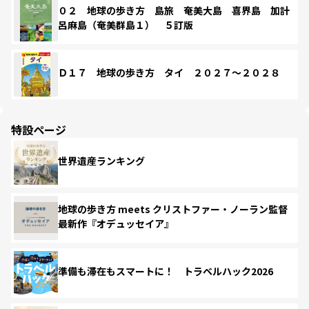
０２ 地球の歩き方 島旅 奄美大島 喜界島 加計
呂麻島（奄美群島１） ５訂版
Ｄ１７ 地球の歩き方 タイ ２０２７～２０２８
特設ページ
世界遺産ランキング
地球の歩き方 meets クリストファー・ノーラン監督
最新作『オデュッセイア』
準備も滞在もスマートに！ トラベルハック2026