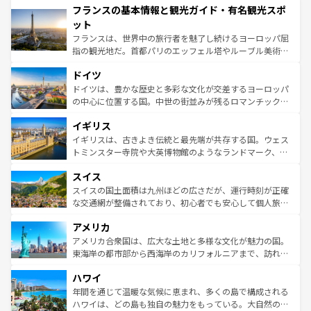
フランスの基本情報と観光ガイド・有名観光スポ
ませてくれるイタリアで、忘れられない旅をしてみよう！
文化が根付くこの国では、情熱的なフラメンコ、熱気あふ
なお、新着のイタリア情報は
コンテンツ一覧
を参照してほ
れる闘牛、そして美味しいタパスが生活の一部となってい
ット
しい。
る。首都マドリードの洗練された雰囲気や、バルセロナの
フランスは、世界中の旅行者を魅了し続けるヨーロッパ屈
アートに溢れた街角から、地方では古代ローマ遺跡や中世
指の観光地だ。首都パリのエッフェル塔やルーブル美術館
の城塞都市、穏やかなビーチリゾートまで多彩な表情を見
といった象徴的なスポットから、田舎町の古風な美しさま
せる。地方によって風土や気候が異なるスペインはその個
ドイツ
で、幅広い魅力が詰まっている。華麗な宮殿、歴史的な大
性で訪れる人を魅了する。 なお、新着のスペイン情報は
コ
聖堂、美しいビーチ、そして豊かな自然が、訪れる者を心
ドイツは、豊かな歴史と多彩な文化が交差するヨーロッパ
ンテンツ一覧
を参照してほしい。
から魅了する。また、フランスは美食の国としても知ら
の中心に位置する国。中世の街並みが残るロマンチック街
れ、フランス料理はユネスコ無形文化遺産にも登録されて
道から、未来を先取りするようなモダンな都市まで多様な
イギリス
いる。シャンパンの発祥地であるランス、プロヴァンスの
顔を持つこの国は、どこを歩いても飽きることがない。ベ
香り高いラベンダー畑など、多彩な楽しみ方が可能だ。さ
ルリンの文化的活気、バイエルン州のアルプスの絶景、そ
イギリスは、古きよき伝統と最先端が共存する国。ウェス
らに、パリ以外の地域にも魅力が溢れており、どの街角に
してライン川沿いのワイン畑といった風景は必見。ビール
トミンスター寺院や大英博物館のようなランドマーク、歴
も豊かな歴史と文化が息づいている。パリ以外の個性あふ
とソーセージを味わいながら地元の人と過ごす楽しい時間
史ある大学都市、美しい丘陵地帯や牧歌的な風景など、エ
れる地方に足を運ぶとそれぞれで全く異なる文化を体験で
スイス
は、お酒好きな人にはぜひ体験してほしい。 なお、新着の
リアごとに異なる魅力がある。また、優雅なアフタヌーン
きるだろう。 なお、新着のフランス情報は
コンテンツ一覧
ドイツ情報は
コンテンツ一覧
を参照してほしい。
ティー、ビール好きにはたまらない英国パブ、サッカー観
スイスの国土面積は九州ほどの広さだが、運行時刻が正確
を参照してほしい。
戦など、本場だからこそできる体験も豊富。イギリスを旅
な交通網が整備されており、初心者でも安心して個人旅行
して楽しみつくそう。 なお、新着のイギリス情報は
コンテ
を楽しめる。日本同様に時刻表どおりの旅が可能だ。中世
アメリカ
ンツ一覧
を参照してほしい。
の建物がそのまま残る町や、スイスならではのユニークな
博物館もあり、アルプス観光だけでなく町歩きも満喫する
アメリカ合衆国は、広大な土地と多様な文化が魅力の国。
ことができる。国民の所得が高いため物価も高いが、旅行
東海岸の都市部から西海岸のカリフォルニアまで、訪れる
者向けの交通パス提供のサービスもあり、うまく活用すれ
場所ごとに異なる風景と体験が待っている。ニューヨーク
ハワイ
ば市内交通費無料で観光を楽しむこともできる。 なお、新
のような巨大都市は、観光、ショッピング、エンターテイ
着のスイス情報は
コンテンツ一覧
を参照してほしい。
ンメントが詰まった刺激的なスポットだ。一方、アメリカ
年間を通じて温暖な気候に恵まれ、多くの島で構成される
西部には大自然が広がり、グランドキャニオンやイエロー
ハワイは、どの島も独自の魅力をもっている。大自然の神