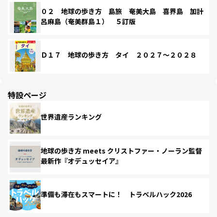
０２ 地球の歩き方 島旅 奄美大島 喜界島 加計
呂麻島（奄美群島１） ５訂版
Ｄ１７ 地球の歩き方 タイ ２０２７～２０２８
特設ページ
世界遺産ランキング
地球の歩き方 meets クリストファー・ノーラン監督
最新作『オデュッセイア』
準備も滞在もスマートに！ トラベルハック2026