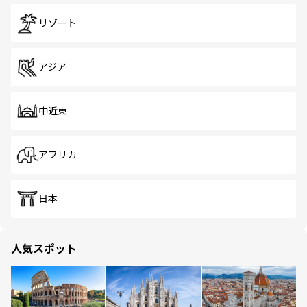
リゾート
アジア
中近東
アフリカ
日本
人気スポット