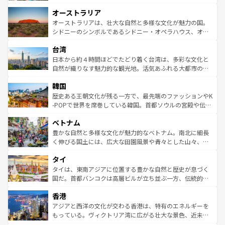
ストーン国立公園といった絶景が堪能できる。さらに、南
秘を感じたいなら、火山が生み出した壮大な景観を誇るハ
オーストラリア
部のニューオーリンズでは、音楽と美食が融合した独特の
ワイ島は見逃せない。また、定番の観光地といえばオアフ
文化が魅力。旅行者はアメリカの各地域で異なる魅力を楽
島だが、静かな自然を求めるならマウイ島やカウアイ島が
オーストラリアは、壮大な自然と多様な文化が魅力の国。
しみながら、その多様性と豊かな歴史を感じることができ
おすすめ。エメラルドグリーンに輝く海をはじめ、豊かな
シドニーのシンボルであるシドニー・オペラハウス、オー
るだろう。車でのロードトリップや列車の旅も、アメリカ
文化や歴史が息づいている。「アロハスピリット」と呼ば
ストラリア東海岸北部に広がる大サンゴ礁地帯グレートバ
ならではの贅沢な旅のスタイルだ。 なお、新着のアメリカ
台湾
れるおもてなしの心で訪れる人々を迎えてくれるハワイの
リアリーフや大陸中央部にそびえるウルル（エアーズロッ
情報は
コンテンツ一覧
を参照してほしい。
人々、おいしいローカルフードやハワイアンミュージッ
ク）、タスマニアの美しい原生林やケアンズの熱帯雨林な
日本から約４時間ほどでたどり着く台湾は、多彩な文化と
ク、伝統的なフラダンスなど、すべてがハワイの魅力を彩
ど、見どころがたくさん。また、カフェやワイン、オージ
自然が織りなす魅力的な観光地。活気あふれる大都市の台
っている。訪れるたびに新しい発見と感動が待っているハ
ービーフなどの食文化も豊かで、美味しいものであふれて
北やノスタルジックな町並みが人気な九份（ジォウフェ
ワイを、存分に味わってほしい。 なお、新着のハワイ情報
韓国
いる。アクティビティも充実しており、サーフィンやダイ
ン）、静ひつな山岳地帯である台湾東部など、都市の喧騒
は
コンテンツ一覧
を参照してほしい。
ビング、ハイキングなど、アウトドア好きにはたまらな
と山間の静けさが共存しており、訪れる人に新しい発見と
歴史ある王朝文化が残る一方で、最先端のファッションやK
い。オーストラリアの多彩な魅力を存分に味わいつくそ
驚きをもたらしてくれる。また、奥深い台湾の食文化も魅
-POPで世界を席巻している韓国。首都ソウルの宮殿や伝統
う。 なお、新着のオーストラリア情報は
コンテンツ一覧
を
力で、夜市などの屋台グルメから高級料理、ヘルシーで美
家屋が並ぶエリアでは韓国の歴史と文化に浸ることがで
参照してほしい。
ベトナム
容にもいいと評判のスイーツなど、バラエティ豊かな料理
き、地方に足を延ばせば四季折々の自然美を楽しむことが
が味わえる。 なお、新着の台湾情報は
コンテンツ一覧
を参
できる。そして、キムチや焼肉、絶品のストリートフード
豊かな自然と多様な文化が魅力的なベトナム。南北に細長
照してほしい。
まで、さまざまな韓国料理が待っている。夜には、韓国な
く伸びる国土には、広大な田園風景や青々とした山々、世
らではのナイトライフも堪能できる。あたたかいホスピタ
界遺産に登録された壮大な自然景観が点在し、都市部では
タイ
リティに包まれながら、韓国の多彩な魅力を心ゆくまで味
急速な発展と共に伝統が息づく。ハノイの古い町並みやホ
わってみてほしい。 なお、新着の韓国情報は
コンテンツ一
ーチミン市のフランス統治時代の建物も、独特の雰囲気を
タイは、東南アジアに位置する豊かな自然と歴史が息づく
覧
を参照してほしい。
醸し出している。また、バラエティの豊かさとおいしさで
国だ。首都バンコクは高層ビルが立ち並ぶ一方、伝統的な
世界中の食通を魅了してやまないベトナム料理も魅力のひ
寺院や市場がいたるところに点在し、古きよき文化と現代
香港
とつ。フォーやバインミー、ベトナムコーヒーなどは、ぜ
の活気が交差している。北部ではチェンマイなどの山岳地
ひ現地で味わいたい。どの地域を訪れてもあたたかい人々
帯で自然と触れ合い、南部ではプーケットやクラビの美し
アジアと西洋の文化が交わる香港は、特有のエネルギーを
が旅行者を迎えてくれるので、きっと忘れられない旅にな
いビーチでリゾート気分を楽しむことができる。タイ料理
もっている。ヴィクトリア湾に広がる壮大な景色、近未来
るはずだ。 なお、新着のベトナム情報は
コンテンツ一覧
を
は世界的に有名で、屋台から高級レストランまで味覚を刺
的なアートスポット、そして歴史と現代が融合した町並