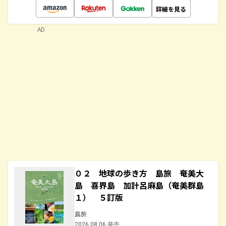
詳細を見る
AD
０２ 地球の歩き方 島旅 奄美大
島 喜界島 加計呂麻島（奄美群島
１） ５訂版
島旅
2026.08.06 発売