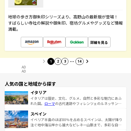
地球の歩き方御朱印シリーズより、高野山の最新版が登場！
すばらしい寺社の解説や御朱印、宿坊グルメやグッズなど情報
満載。
詳細を見る
…
1
2
3
14
AD
AD
人気の国と地域から探す
イタリア
イタリアは歴史、文化、グルメ、自然と多彩な魅力にあふ
れた国。
ローマ
の古代遺跡やフィレンツェのルネッサンス
美術、ヴェネツィアの運河など、歴史あるスポットはもち
スペイン
ろん、トスカーナの美しい田園風景やアマルフィ海岸の絶
景など、自然景観も見逃せない。観光の合間には、本場の
イベリア半島のほぼ80％を占めるスペインは、太陽が降り
ピザやパスタなど、絶品のイタリア料理を堪能することも
注ぐ地中海沿岸から雄大なピレネー山脈まで、多彩な自然
できる。朝目覚めてから夜眠るまで、すべての瞬間を楽し
と文化が詰まったヨーロッパ屈指の旅行先だ。多様な地域