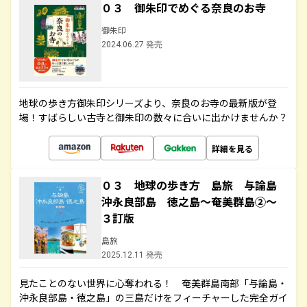
０３ 御朱印でめぐる奈良のお寺
御朱印
2024.06.27 発売
地球の歩き方御朱印シリーズより、奈良のお寺の最新版が登
場！すばらしい古寺と御朱印の数々に合いに出かけませんか？
詳細を見る
０３ 地球の歩き方 島旅 与論島
沖永良部島 徳之島～奄美群島②～
３訂版
島旅
2025.12.11 発売
見たことのない世界に心奪われる！ 奄美群島南部「与論島・
沖永良部島・徳之島」の三島だけをフィーチャーした完全ガイ