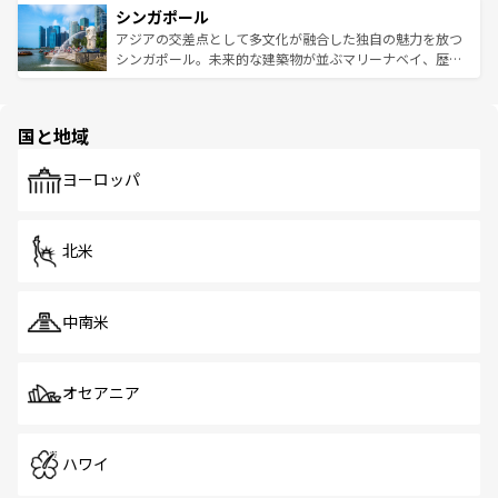
参照してほしい。
シンガポール
激する。気候は一年中温暖で、どの季節にも異なる楽しみ
み、どこを訪れても感動するはず。観光スポットが密集し
が待っている。親しみやすいタイの人々、仏教を中心とし
ており、効率よく見どころを回れるのも魅力。息をのむよ
アジアの交差点として多文化が融合した独自の魅力を放つ
た文化、そして多様な観光資源が、訪れる旅人を魅了し続
うな絶景から文化的な体験まで、香港を存分に楽しみ尽く
シンガポール。未来的な建築物が並ぶマリーナベイ、歴史
ける。 なお、新着のタイ情報は
コンテンツ一覧
を参照して
そう。 なお、新着の香港情報は
コンテンツ一覧
を参照して
と伝統を感じられるエスニックタウン、多数の緑豊かな公
ほしい。
ほしい。
園や自然保護区など、自然が調和した近代的な景観と文化
の多様性あふれるカラフルな町は、どこを歩いても新しい
国と地域
発見がある。さらに、治安のよさや充実した公共交通機関
も、旅行者にとっては魅力的なポイント。グルメも豊富
で、ホーカーズは地元の風情を楽しめる外せないスポット
ヨーロッパ
だ。訪れる人を飽きさせないシンガポールで、多様な魅力
を体感しよう。 なお、新着のシンガポール情報は
コンテン
ツ一覧
を参照してほしい。
北米
中南米
オセアニア
ハワイ