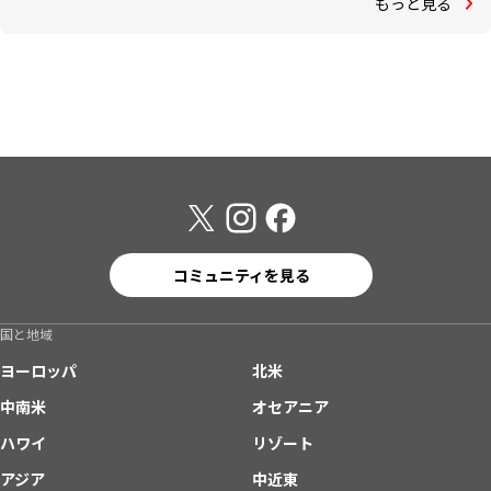
もっと見る
コミュニティを見る
国と地域
ヨーロッパ
北米
中南米
オセアニア
ハワイ
リゾート
アジア
中近東