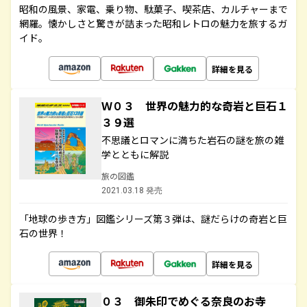
昭和の風景、家電、乗り物、駄菓子、喫茶店、カルチャーまで
網羅。懐かしさと驚きが詰まった昭和レトロの魅力を旅するガ
イド。
詳細を見る
Ｗ０３ 世界の魅力的な奇岩と巨石１
３９選
不思議とロマンに満ちた岩石の謎を旅の雑
学とともに解説
旅の図鑑
2021.03.18 発売
「地球の歩き方」図鑑シリーズ第３弾は、謎だらけの奇岩と巨
石の世界！
詳細を見る
０３ 御朱印でめぐる奈良のお寺