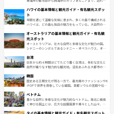
東海岸の都市部から西海岸のカリフォルニアまで、訪れる
ば市内交通費無料で観光を楽しむこともできる。 なお、新
場所ごとに異なる風景と体験が待っている。ニューヨーク
着のスイス情報は
コンテンツ一覧
を参照してほしい。
ハワイの基本情報と観光ガイド・有名観光スポッ
のような巨大都市は、観光、ショッピング、エンターテイ
ンメントが詰まった刺激的なスポットだ。一方、アメリカ
ト
西部には大自然が広がり、グランドキャニオンやイエロー
年間を通じて温暖な気候に恵まれ、多くの島で構成される
ストーン国立公園といった絶景が堪能できる。さらに、南
ハワイは、どの島も独自の魅力をもっている。大自然の神
部のニューオーリンズでは、音楽と美食が融合した独特の
秘を感じたいなら、火山が生み出した壮大な景観を誇るハ
文化が魅力。旅行者はアメリカの各地域で異なる魅力を楽
オーストラリアの基本情報と観光ガイド・有名観
ワイ島は見逃せない。また、定番の観光地といえばオアフ
しみながら、その多様性と豊かな歴史を感じることができ
島だが、静かな自然を求めるならマウイ島やカウアイ島が
光スポット
るだろう。車でのロードトリップや列車の旅も、アメリカ
おすすめ。エメラルドグリーンに輝く海をはじめ、豊かな
オーストラリアは、壮大な自然と多様な文化が魅力の国。
ならではの贅沢な旅のスタイルだ。 なお、新着のアメリカ
文化や歴史が息づいている。「アロハスピリット」と呼ば
シドニーのシンボルであるシドニー・オペラハウス、オー
情報は
コンテンツ一覧
を参照してほしい。
れるおもてなしの心で訪れる人々を迎えてくれるハワイの
ストラリア東海岸北部に広がる大サンゴ礁地帯グレートバ
人々、おいしいローカルフードやハワイアンミュージッ
台湾
リアリーフや大陸中央部にそびえるウルル（エアーズロッ
ク、伝統的なフラダンスなど、すべてがハワイの魅力を彩
ク）、タスマニアの美しい原生林やケアンズの熱帯雨林な
日本から約４時間ほどでたどり着く台湾は、多彩な文化と
っている。訪れるたびに新しい発見と感動が待っているハ
ど、見どころがたくさん。また、カフェやワイン、オージ
自然が織りなす魅力的な観光地。活気あふれる大都市の台
ワイを、存分に味わってほしい。 なお、新着のハワイ情報
ービーフなどの食文化も豊かで、美味しいものであふれて
北やノスタルジックな町並みが人気な九份（ジォウフェ
は
コンテンツ一覧
を参照してほしい。
韓国
いる。アクティビティも充実しており、サーフィンやダイ
ン）、静ひつな山岳地帯である台湾東部など、都市の喧騒
ビング、ハイキングなど、アウトドア好きにはたまらな
と山間の静けさが共存しており、訪れる人に新しい発見と
歴史ある王朝文化が残る一方で、最先端のファッションやK
い。オーストラリアの多彩な魅力を存分に味わいつくそ
驚きをもたらしてくれる。また、奥深い台湾の食文化も魅
-POPで世界を席巻している韓国。首都ソウルの宮殿や伝統
う。 なお、新着のオーストラリア情報は
コンテンツ一覧
を
力で、夜市などの屋台グルメから高級料理、ヘルシーで美
家屋が並ぶエリアでは韓国の歴史と文化に浸ることがで
参照してほしい。
ベトナム
容にもいいと評判のスイーツなど、バラエティ豊かな料理
き、地方に足を延ばせば四季折々の自然美を楽しむことが
が味わえる。 なお、新着の台湾情報は
コンテンツ一覧
を参
できる。そして、キムチや焼肉、絶品のストリートフード
豊かな自然と多様な文化が魅力的なベトナム。南北に細長
照してほしい。
まで、さまざまな韓国料理が待っている。夜には、韓国な
く伸びる国土には、広大な田園風景や青々とした山々、世
らではのナイトライフも堪能できる。あたたかいホスピタ
界遺産に登録された壮大な自然景観が点在し、都市部では
タイの基本情報と観光ガイド・有名観光スポット
リティに包まれながら、韓国の多彩な魅力を心ゆくまで味
急速な発展と共に伝統が息づく。ハノイの古い町並みやホ