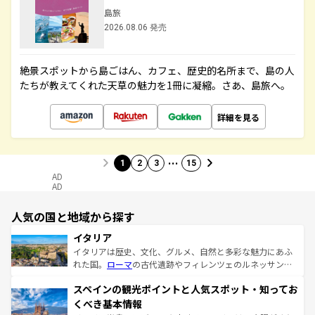
島旅
2026.08.06 発売
絶景スポットから島ごはん、カフェ、歴史的名所まで、島の人
たちが教えてくれた天草の魅力を1冊に凝縮。さあ、島旅へ。
詳細を見る
…
1
2
3
15
AD
AD
人気の国と地域から探す
イタリア
イタリアは歴史、文化、グルメ、自然と多彩な魅力にあふ
れた国。
ローマ
の古代遺跡やフィレンツェのルネッサンス
美術、ヴェネツィアの運河など、歴史あるスポットはもち
スペインの観光ポイントと人気スポット・知ってお
ろん、トスカーナの美しい田園風景やアマルフィ海岸の絶
景など、自然景観も見逃せない。観光の合間には、本場の
くべき基本情報
ピザやパスタなど、絶品のイタリア料理を堪能することも