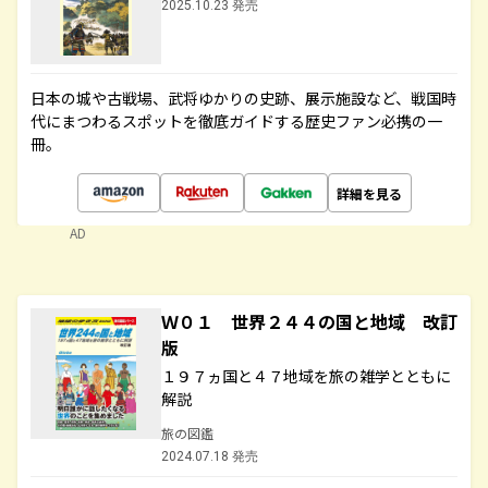
2025.10.23 発売
日本の城や古戦場、武将ゆかりの史跡、展示施設など、戦国時
代にまつわるスポットを徹底ガイドする歴史ファン必携の一
冊。
詳細を見る
AD
Ｗ０１ 世界２４４の国と地域 改訂
版
１９７ヵ国と４７地域を旅の雑学とともに
解説
旅の図鑑
2024.07.18 発売