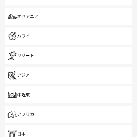
オセアニア
ハワイ
リゾート
アジア
中近東
アフリカ
日本