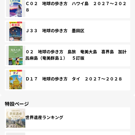
Ｃ０２ 地球の歩き方 ハワイ島 ２０２７～２０２
８
Ｊ３３ 地球の歩き方 墨田区
０２ 地球の歩き方 島旅 奄美大島 喜界島 加計
呂麻島（奄美群島１） ５訂版
Ｄ１７ 地球の歩き方 タイ ２０２７～２０２８
特設ページ
世界遺産ランキング