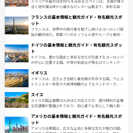
イベリア半島のほぼ80％を占めるスペインは、太陽が降り
できる。朝目覚めてから夜眠るまで、すべての瞬間を楽し
注ぐ地中海沿岸から雄大なピレネー山脈まで、多彩な自然
ませてくれるイタリアで、忘れられない旅をしてみよう！
と文化が詰まったヨーロッパ屈指の旅行先だ。多様な地域
なお、新着のイタリア情報は
コンテンツ一覧
を参照してほ
フランスの基本情報と観光ガイド・有名観光スポ
文化が根付くこの国では、情熱的なフラメンコ、熱気あふ
しい。
れる闘牛、そして美味しいタパスが生活の一部となってい
ット
る。首都マドリードの洗練された雰囲気や、バルセロナの
フランスは、世界中の旅行者を魅了し続けるヨーロッパ屈
アートに溢れた街角から、地方では古代ローマ遺跡や中世
指の観光地だ。首都パリのエッフェル塔やルーブル美術館
の城塞都市、穏やかなビーチリゾートまで多彩な表情を見
といった象徴的なスポットから、田舎町の古風な美しさま
せる。地方によって風土や気候が異なるスペインはその個
ドイツの基本情報と観光ガイド・有名観光スポッ
で、幅広い魅力が詰まっている。華麗な宮殿、歴史的な大
性で訪れる人を魅了する。 なお、新着のスペイン情報は
コ
聖堂、美しいビーチ、そして豊かな自然が、訪れる者を心
ト
ンテンツ一覧
を参照してほしい。
から魅了する。また、フランスは美食の国としても知ら
ドイツは、豊かな歴史と多彩な文化が交差するヨーロッパ
れ、フランス料理はユネスコ無形文化遺産にも登録されて
の中心に位置する国。中世の街並みが残るロマンチック街
いる。シャンパンの発祥地であるランス、プロヴァンスの
道から、未来を先取りするようなモダンな都市まで多様な
香り高いラベンダー畑など、多彩な楽しみ方が可能だ。さ
イギリス
顔を持つこの国は、どこを歩いても飽きることがない。ベ
らに、パリ以外の地域にも魅力が溢れており、どの街角に
ルリンの文化的活気、バイエルン州のアルプスの絶景、そ
イギリスは、古きよき伝統と最先端が共存する国。ウェス
も豊かな歴史と文化が息づいている。パリ以外の個性あふ
してライン川沿いのワイン畑といった風景は必見。ビール
トミンスター寺院や大英博物館のようなランドマーク、歴
れる地方に足を運ぶとそれぞれで全く異なる文化を体験で
とソーセージを味わいながら地元の人と過ごす楽しい時間
史ある大学都市、美しい丘陵地帯や牧歌的な風景など、エ
きるだろう。 なお、新着のフランス情報は
コンテンツ一覧
スイス
は、お酒好きな人にはぜひ体験してほしい。 なお、新着の
リアごとに異なる魅力がある。また、優雅なアフタヌーン
を参照してほしい。
ドイツ情報は
コンテンツ一覧
を参照してほしい。
ティー、ビール好きにはたまらない英国パブ、サッカー観
スイスの国土面積は九州ほどの広さだが、運行時刻が正確
戦など、本場だからこそできる体験も豊富。イギリスを旅
な交通網が整備されており、初心者でも安心して個人旅行
して楽しみつくそう。 なお、新着のイギリス情報は
コンテ
を楽しめる。日本同様に時刻表どおりの旅が可能だ。中世
アメリカの基本情報と観光ガイド・有名観光スポ
ンツ一覧
を参照してほしい。
の建物がそのまま残る町や、スイスならではのユニークな
博物館もあり、アルプス観光だけでなく町歩きも満喫する
ット
ことができる。国民の所得が高いため物価も高いが、旅行
アメリカ合衆国は、広大な土地と多様な文化が魅力の国。
者向けの交通パス提供のサービスもあり、うまく活用すれ