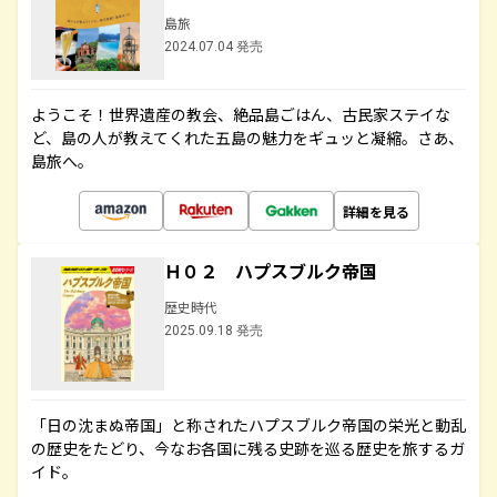
島旅
2024.07.04 発売
ようこそ！世界遺産の教会、絶品島ごはん、古民家ステイな
ど、島の人が教えてくれた五島の魅力をギュッと凝縮。さあ、
島旅へ。
詳細を見る
Ｈ０２ ハプスブルク帝国
歴史時代
2025.09.18 発売
「日の沈まぬ帝国」と称されたハプスブルク帝国の栄光と動乱
の歴史をたどり、今なお各国に残る史跡を巡る歴史を旅するガ
イド。