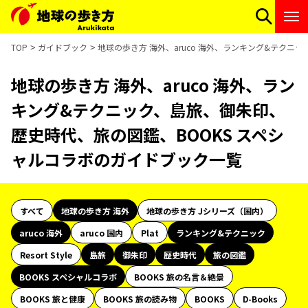
TOP
ガイドブック
地球の歩き方 海外、aruco 海外、ランキング&テクニ
地球の歩き方 海外、aruco 海外、ラン
キング&テクニック、島旅、御朱印、
歴史時代、旅の図鑑、BOOKS スペシ
ャルコラボのガイドブック一覧
すべて
地球の歩き方 海外
地球の歩き方 Jシリーズ（国内）
aruco 海外
aruco 国内
Plat
ランキング&テクニック
Resort Style
島旅
御朱印
歴史時代
旅の図鑑
BOOKS スペシャルコラボ
BOOKS 旅の名言＆絶景
BOOKS 旅と健康
BOOKS 旅の読み物
BOOKS
D-Books