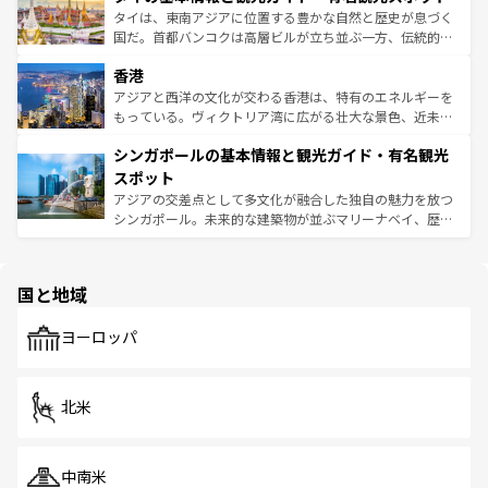
わってみてほしい。 なお、新着の韓国情報は
コンテンツ一
ーチミン市のフランス統治時代の建物も、独特の雰囲気を
タイは、東南アジアに位置する豊かな自然と歴史が息づく
覧
を参照してほしい。
醸し出している。また、バラエティの豊かさとおいしさで
国だ。首都バンコクは高層ビルが立ち並ぶ一方、伝統的な
世界中の食通を魅了してやまないベトナム料理も魅力のひ
寺院や市場がいたるところに点在し、古きよき文化と現代
香港
とつ。フォーやバインミー、ベトナムコーヒーなどは、ぜ
の活気が交差している。北部ではチェンマイなどの山岳地
ひ現地で味わいたい。どの地域を訪れてもあたたかい人々
帯で自然と触れ合い、南部ではプーケットやクラビの美し
アジアと西洋の文化が交わる香港は、特有のエネルギーを
が旅行者を迎えてくれるので、きっと忘れられない旅にな
いビーチでリゾート気分を楽しむことができる。タイ料理
もっている。ヴィクトリア湾に広がる壮大な景色、近未来
るはずだ。 なお、新着のベトナム情報は
コンテンツ一覧
を
は世界的に有名で、屋台から高級レストランまで味覚を刺
的なアートスポット、そして歴史と現代が融合した町並
参照してほしい。
シンガポールの基本情報と観光ガイド・有名観光
激する。気候は一年中温暖で、どの季節にも異なる楽しみ
み、どこを訪れても感動するはず。観光スポットが密集し
が待っている。親しみやすいタイの人々、仏教を中心とし
ており、効率よく見どころを回れるのも魅力。息をのむよ
スポット
た文化、そして多様な観光資源が、訪れる旅人を魅了し続
うな絶景から文化的な体験まで、香港を存分に楽しみ尽く
アジアの交差点として多文化が融合した独自の魅力を放つ
ける。 なお、新着のタイ情報は
コンテンツ一覧
を参照して
そう。 なお、新着の香港情報は
コンテンツ一覧
を参照して
シンガポール。未来的な建築物が並ぶマリーナベイ、歴史
ほしい。
ほしい。
と伝統を感じられるエスニックタウン、多数の緑豊かな公
園や自然保護区など、自然が調和した近代的な景観と文化
の多様性あふれるカラフルな町は、どこを歩いても新しい
国と地域
発見がある。さらに、治安のよさや充実した公共交通機関
も、旅行者にとっては魅力的なポイント。グルメも豊富
で、ホーカーズは地元の風情を楽しめる外せないスポット
ヨーロッパ
だ。訪れる人を飽きさせないシンガポールで、多様な魅力
を体感しよう。 なお、新着のシンガポール情報は
コンテン
ツ一覧
を参照してほしい。
北米
中南米