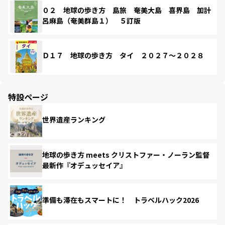
０２ 地球の歩き方 島旅 奄美大島 喜界島 加計
呂麻島（奄美群島１） ５訂版
Ｄ１７ 地球の歩き方 タイ ２０２７～２０２８
特設ページ
世界遺産ランキング
地球の歩き方 meets クリストファー・ノーラン監督
最新作『オデュッセイア』
準備も滞在もスマートに！ トラベルハック2026