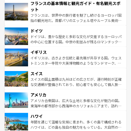
フランスの基本情報と観光ガイド・有名観光スポ
ませてくれるイタリアで、忘れられない旅をしてみよう！
文化が根付くこの国では、情熱的なフラメンコ、熱気あふ
なお、新着のイタリア情報は
コンテンツ一覧
を参照してほ
れる闘牛、そして美味しいタパスが生活の一部となってい
ット
しい。
る。首都マドリードの洗練された雰囲気や、バルセロナの
フランスは、世界中の旅行者を魅了し続けるヨーロッパ屈
アートに溢れた街角から、地方では古代ローマ遺跡や中世
指の観光地だ。首都パリのエッフェル塔やルーブル美術館
の城塞都市、穏やかなビーチリゾートまで多彩な表情を見
といった象徴的なスポットから、田舎町の古風な美しさま
せる。地方によって風土や気候が異なるスペインはその個
ドイツ
で、幅広い魅力が詰まっている。華麗な宮殿、歴史的な大
性で訪れる人を魅了する。 なお、新着のスペイン情報は
コ
聖堂、美しいビーチ、そして豊かな自然が、訪れる者を心
ドイツは、豊かな歴史と多彩な文化が交差するヨーロッパ
ンテンツ一覧
を参照してほしい。
から魅了する。また、フランスは美食の国としても知ら
の中心に位置する国。中世の街並みが残るロマンチック街
れ、フランス料理はユネスコ無形文化遺産にも登録されて
道から、未来を先取りするようなモダンな都市まで多様な
イギリス
いる。シャンパンの発祥地であるランス、プロヴァンスの
顔を持つこの国は、どこを歩いても飽きることがない。ベ
香り高いラベンダー畑など、多彩な楽しみ方が可能だ。さ
ルリンの文化的活気、バイエルン州のアルプスの絶景、そ
イギリスは、古きよき伝統と最先端が共存する国。ウェス
らに、パリ以外の地域にも魅力が溢れており、どの街角に
してライン川沿いのワイン畑といった風景は必見。ビール
トミンスター寺院や大英博物館のようなランドマーク、歴
も豊かな歴史と文化が息づいている。パリ以外の個性あふ
とソーセージを味わいながら地元の人と過ごす楽しい時間
史ある大学都市、美しい丘陵地帯や牧歌的な風景など、エ
れる地方に足を運ぶとそれぞれで全く異なる文化を体験で
スイス
は、お酒好きな人にはぜひ体験してほしい。 なお、新着の
リアごとに異なる魅力がある。また、優雅なアフタヌーン
きるだろう。 なお、新着のフランス情報は
コンテンツ一覧
ドイツ情報は
コンテンツ一覧
を参照してほしい。
ティー、ビール好きにはたまらない英国パブ、サッカー観
スイスの国土面積は九州ほどの広さだが、運行時刻が正確
を参照してほしい。
戦など、本場だからこそできる体験も豊富。イギリスを旅
な交通網が整備されており、初心者でも安心して個人旅行
して楽しみつくそう。 なお、新着のイギリス情報は
コンテ
を楽しめる。日本同様に時刻表どおりの旅が可能だ。中世
アメリカ
ンツ一覧
を参照してほしい。
の建物がそのまま残る町や、スイスならではのユニークな
博物館もあり、アルプス観光だけでなく町歩きも満喫する
アメリカ合衆国は、広大な土地と多様な文化が魅力の国。
ことができる。国民の所得が高いため物価も高いが、旅行
東海岸の都市部から西海岸のカリフォルニアまで、訪れる
者向けの交通パス提供のサービスもあり、うまく活用すれ
場所ごとに異なる風景と体験が待っている。ニューヨーク
ハワイ
ば市内交通費無料で観光を楽しむこともできる。 なお、新
のような巨大都市は、観光、ショッピング、エンターテイ
着のスイス情報は
コンテンツ一覧
を参照してほしい。
ンメントが詰まった刺激的なスポットだ。一方、アメリカ
年間を通じて温暖な気候に恵まれ、多くの島で構成される
西部には大自然が広がり、グランドキャニオンやイエロー
ハワイは、どの島も独自の魅力をもっている。大自然の神