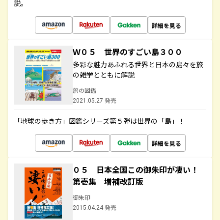
説。
詳細を見る
Ｗ０５ 世界のすごい島３００
多彩な魅力あふれる世界と日本の島々を旅
の雑学とともに解説
旅の図鑑
2021.05.27 発売
「地球の歩き方」図鑑シリーズ第５弾は世界の「島」！
詳細を見る
０５ 日本全国この御朱印が凄い！
第壱集 増補改訂版
御朱印
2015.04.24 発売