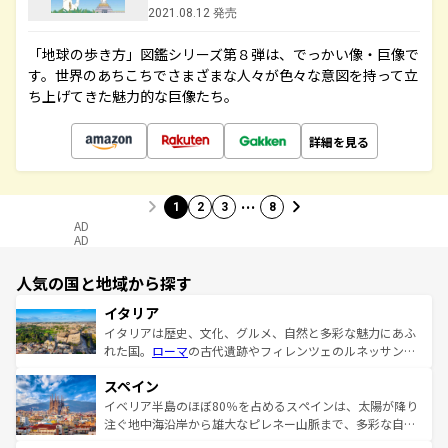
2021.08.12 発売
「地球の歩き方」図鑑シリーズ第８弾は、でっかい像・巨像で
す。世界のあちこちでさまざまな人々が色々な意図を持って立
ち上げてきた魅力的な巨像たち。
詳細を見る
…
1
2
3
8
AD
AD
人気の国と地域から探す
イタリア
イタリアは歴史、文化、グルメ、自然と多彩な魅力にあふ
れた国。
ローマ
の古代遺跡やフィレンツェのルネッサンス
美術、ヴェネツィアの運河など、歴史あるスポットはもち
スペイン
ろん、トスカーナの美しい田園風景やアマルフィ海岸の絶
景など、自然景観も見逃せない。観光の合間には、本場の
イベリア半島のほぼ80％を占めるスペインは、太陽が降り
ピザやパスタなど、絶品のイタリア料理を堪能することも
注ぐ地中海沿岸から雄大なピレネー山脈まで、多彩な自然
できる。朝目覚めてから夜眠るまで、すべての瞬間を楽し
と文化が詰まったヨーロッパ屈指の旅行先だ。多様な地域