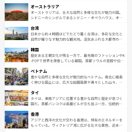
ストーン国立公園といった絶景が堪能できる。さらに、南
秘を感じたいなら、火山が生み出した壮大な景観を誇るハ
オーストラリア
部のニューオーリンズでは、音楽と美食が融合した独特の
ワイ島は見逃せない。また、定番の観光地といえばオアフ
文化が魅力。旅行者はアメリカの各地域で異なる魅力を楽
島だが、静かな自然を求めるならマウイ島やカウアイ島が
オーストラリアは、壮大な自然と多様な文化が魅力の国。
しみながら、その多様性と豊かな歴史を感じることができ
おすすめ。エメラルドグリーンに輝く海をはじめ、豊かな
シドニーのシンボルであるシドニー・オペラハウス、オー
るだろう。車でのロードトリップや列車の旅も、アメリカ
文化や歴史が息づいている。「アロハスピリット」と呼ば
ストラリア東海岸北部に広がる大サンゴ礁地帯グレートバ
ならではの贅沢な旅のスタイルだ。 なお、新着のアメリカ
台湾
れるおもてなしの心で訪れる人々を迎えてくれるハワイの
リアリーフや大陸中央部にそびえるウルル（エアーズロッ
情報は
コンテンツ一覧
を参照してほしい。
人々、おいしいローカルフードやハワイアンミュージッ
ク）、タスマニアの美しい原生林やケアンズの熱帯雨林な
日本から約４時間ほどでたどり着く台湾は、多彩な文化と
ク、伝統的なフラダンスなど、すべてがハワイの魅力を彩
ど、見どころがたくさん。また、カフェやワイン、オージ
自然が織りなす魅力的な観光地。活気あふれる大都市の台
っている。訪れるたびに新しい発見と感動が待っているハ
ービーフなどの食文化も豊かで、美味しいものであふれて
北やノスタルジックな町並みが人気な九份（ジォウフェ
ワイを、存分に味わってほしい。 なお、新着のハワイ情報
韓国
いる。アクティビティも充実しており、サーフィンやダイ
ン）、静ひつな山岳地帯である台湾東部など、都市の喧騒
は
コンテンツ一覧
を参照してほしい。
ビング、ハイキングなど、アウトドア好きにはたまらな
と山間の静けさが共存しており、訪れる人に新しい発見と
歴史ある王朝文化が残る一方で、最先端のファッションやK
い。オーストラリアの多彩な魅力を存分に味わいつくそ
驚きをもたらしてくれる。また、奥深い台湾の食文化も魅
-POPで世界を席巻している韓国。首都ソウルの宮殿や伝統
う。 なお、新着のオーストラリア情報は
コンテンツ一覧
を
力で、夜市などの屋台グルメから高級料理、ヘルシーで美
家屋が並ぶエリアでは韓国の歴史と文化に浸ることがで
参照してほしい。
ベトナム
容にもいいと評判のスイーツなど、バラエティ豊かな料理
き、地方に足を延ばせば四季折々の自然美を楽しむことが
が味わえる。 なお、新着の台湾情報は
コンテンツ一覧
を参
できる。そして、キムチや焼肉、絶品のストリートフード
豊かな自然と多様な文化が魅力的なベトナム。南北に細長
照してほしい。
まで、さまざまな韓国料理が待っている。夜には、韓国な
く伸びる国土には、広大な田園風景や青々とした山々、世
らではのナイトライフも堪能できる。あたたかいホスピタ
界遺産に登録された壮大な自然景観が点在し、都市部では
タイ
リティに包まれながら、韓国の多彩な魅力を心ゆくまで味
急速な発展と共に伝統が息づく。ハノイの古い町並みやホ
わってみてほしい。 なお、新着の韓国情報は
コンテンツ一
ーチミン市のフランス統治時代の建物も、独特の雰囲気を
タイは、東南アジアに位置する豊かな自然と歴史が息づく
覧
を参照してほしい。
醸し出している。また、バラエティの豊かさとおいしさで
国だ。首都バンコクは高層ビルが立ち並ぶ一方、伝統的な
世界中の食通を魅了してやまないベトナム料理も魅力のひ
寺院や市場がいたるところに点在し、古きよき文化と現代
香港
とつ。フォーやバインミー、ベトナムコーヒーなどは、ぜ
の活気が交差している。北部ではチェンマイなどの山岳地
ひ現地で味わいたい。どの地域を訪れてもあたたかい人々
帯で自然と触れ合い、南部ではプーケットやクラビの美し
アジアと西洋の文化が交わる香港は、特有のエネルギーを
が旅行者を迎えてくれるので、きっと忘れられない旅にな
いビーチでリゾート気分を楽しむことができる。タイ料理
もっている。ヴィクトリア湾に広がる壮大な景色、近未来
るはずだ。 なお、新着のベトナム情報は
コンテンツ一覧
を
は世界的に有名で、屋台から高級レストランまで味覚を刺
的なアートスポット、そして歴史と現代が融合した町並