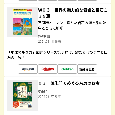
Ｗ０３ 世界の魅力的な奇岩と巨石１
３９選
不思議とロマンに満ちた岩石の謎を旅の雑
学とともに解説
旅の図鑑
2021.03.18 発売
「地球の歩き方」図鑑シリーズ第３弾は、謎だらけの奇岩と巨
石の世界！
詳細を見る
０３ 御朱印でめぐる奈良のお寺
御朱印
2024.06.27 発売