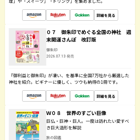
理」や「スイーツ」「ドリンク」を集めました。
詳細を見る
０７ 御朱印でめぐる全国の神社 週
末開運さんぽ 改訂版
御朱印
2026.07.13 発売
『御利益と御朱印』が凄い、を基準に全国7万社から厳選した
神社を紹介。ビギナーに優しく、ツウも納得の1冊です。
詳細を見る
Ｗ０８ 世界のすごい巨像
巨仏・巨神・巨人。一度は訪れたい愛すべ
き巨大造形を解説
旅の図鑑