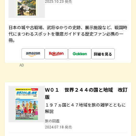
2025.10.23 発売
日本の城や古戦場、武将ゆかりの史跡、展示施設など、戦国時
代にまつわるスポットを徹底ガイドする歴史ファン必携の一
冊。
詳細を見る
AD
Ｗ０１ 世界２４４の国と地域 改訂
版
１９７ヵ国と４７地域を旅の雑学とともに
解説
旅の図鑑
2024.07.18 発売