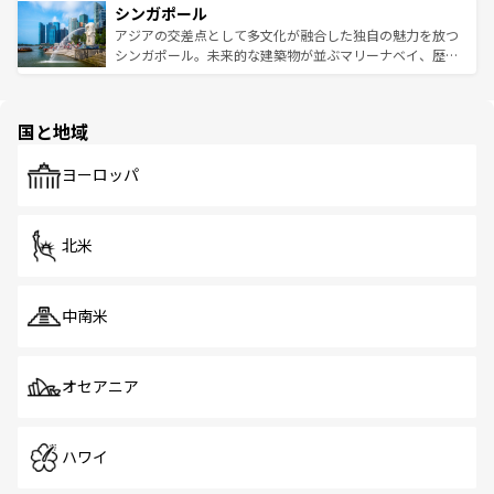
参照してほしい。
シンガポール
激する。気候は一年中温暖で、どの季節にも異なる楽しみ
み、どこを訪れても感動するはず。観光スポットが密集し
が待っている。親しみやすいタイの人々、仏教を中心とし
ており、効率よく見どころを回れるのも魅力。息をのむよ
アジアの交差点として多文化が融合した独自の魅力を放つ
た文化、そして多様な観光資源が、訪れる旅人を魅了し続
うな絶景から文化的な体験まで、香港を存分に楽しみ尽く
シンガポール。未来的な建築物が並ぶマリーナベイ、歴史
ける。 なお、新着のタイ情報は
コンテンツ一覧
を参照して
そう。 なお、新着の香港情報は
コンテンツ一覧
を参照して
と伝統を感じられるエスニックタウン、多数の緑豊かな公
ほしい。
ほしい。
園や自然保護区など、自然が調和した近代的な景観と文化
の多様性あふれるカラフルな町は、どこを歩いても新しい
国と地域
発見がある。さらに、治安のよさや充実した公共交通機関
も、旅行者にとっては魅力的なポイント。グルメも豊富
で、ホーカーズは地元の風情を楽しめる外せないスポット
ヨーロッパ
だ。訪れる人を飽きさせないシンガポールで、多様な魅力
を体感しよう。 なお、新着のシンガポール情報は
コンテン
ツ一覧
を参照してほしい。
北米
中南米
オセアニア
ハワイ