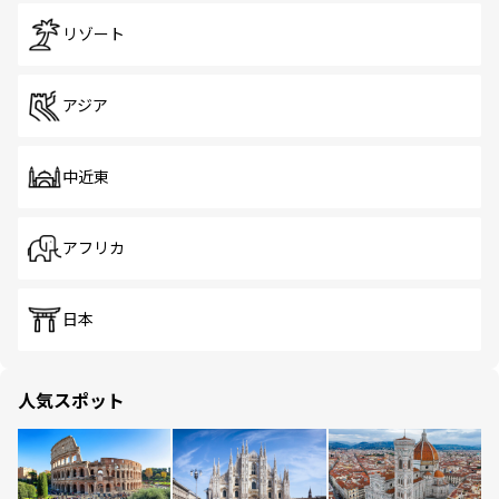
リゾート
アジア
中近東
アフリカ
日本
人気スポット