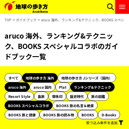
TOP
ガイドブック
aruco 海外、ランキング&テクニック、BOOKS スペ
aruco 海外、ランキング&テクニッ
ク、BOOKS スペシャルコラボのガイ
ドブック一覧
すべて
地球の歩き方 海外
地球の歩き方 Jシリーズ（国内）
aruco 海外
aruco 国内
Plat
ランキング&テクニック
Resort Style
島旅
御朱印
歴史時代
旅の図鑑
BOOKS スペシャルコラボ
BOOKS 旅の名言＆絶景
BOOKS 旅と健康
BOOKS 旅の読み物
BOOKS
D-Books
絞り込み条件を追加