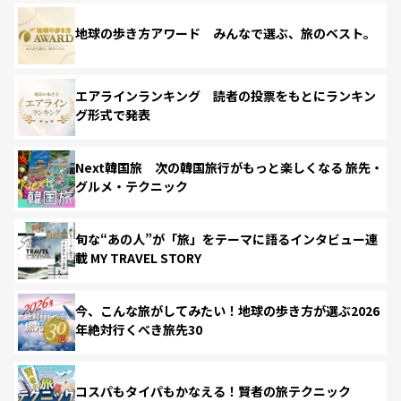
地球の歩き方アワード みんなで選ぶ、旅のベスト。
エアラインランキング 読者の投票をもとにランキン
グ形式で発表
Next韓国旅 次の韓国旅行がもっと楽しくなる 旅先・
グルメ・テクニック
旬な“あの人”が「旅」をテーマに語るインタビュー連
載 MY TRAVEL STORY
今、こんな旅がしてみたい！地球の歩き方が選ぶ2026
年絶対行くべき旅先30
コスパもタイパもかなえる！賢者の旅テクニック