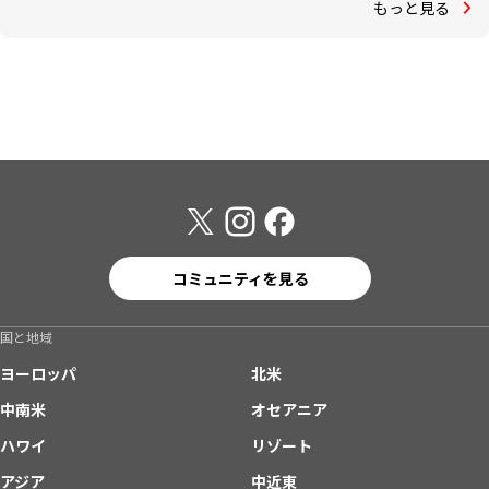
もっと見る
コミュニティを見る
国と地域
ヨーロッパ
北米
中南米
オセアニア
ハワイ
リゾート
アジア
中近東