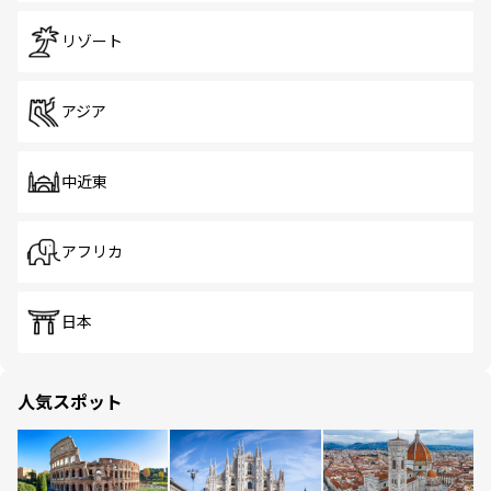
リゾート
アジア
中近東
アフリカ
日本
人気スポット