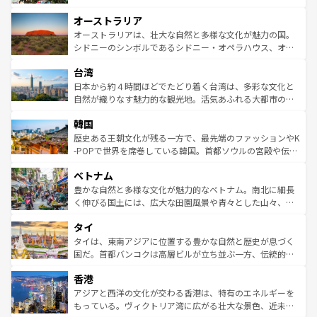
ストーン国立公園といった絶景が堪能できる。さらに、南
秘を感じたいなら、火山が生み出した壮大な景観を誇るハ
オーストラリア
部のニューオーリンズでは、音楽と美食が融合した独特の
ワイ島は見逃せない。また、定番の観光地といえばオアフ
文化が魅力。旅行者はアメリカの各地域で異なる魅力を楽
島だが、静かな自然を求めるならマウイ島やカウアイ島が
オーストラリアは、壮大な自然と多様な文化が魅力の国。
しみながら、その多様性と豊かな歴史を感じることができ
おすすめ。エメラルドグリーンに輝く海をはじめ、豊かな
シドニーのシンボルであるシドニー・オペラハウス、オー
るだろう。車でのロードトリップや列車の旅も、アメリカ
文化や歴史が息づいている。「アロハスピリット」と呼ば
ストラリア東海岸北部に広がる大サンゴ礁地帯グレートバ
ならではの贅沢な旅のスタイルだ。 なお、新着のアメリカ
台湾
れるおもてなしの心で訪れる人々を迎えてくれるハワイの
リアリーフや大陸中央部にそびえるウルル（エアーズロッ
情報は
コンテンツ一覧
を参照してほしい。
人々、おいしいローカルフードやハワイアンミュージッ
ク）、タスマニアの美しい原生林やケアンズの熱帯雨林な
日本から約４時間ほどでたどり着く台湾は、多彩な文化と
ク、伝統的なフラダンスなど、すべてがハワイの魅力を彩
ど、見どころがたくさん。また、カフェやワイン、オージ
自然が織りなす魅力的な観光地。活気あふれる大都市の台
っている。訪れるたびに新しい発見と感動が待っているハ
ービーフなどの食文化も豊かで、美味しいものであふれて
北やノスタルジックな町並みが人気な九份（ジォウフェ
ワイを、存分に味わってほしい。 なお、新着のハワイ情報
韓国
いる。アクティビティも充実しており、サーフィンやダイ
ン）、静ひつな山岳地帯である台湾東部など、都市の喧騒
は
コンテンツ一覧
を参照してほしい。
ビング、ハイキングなど、アウトドア好きにはたまらな
と山間の静けさが共存しており、訪れる人に新しい発見と
歴史ある王朝文化が残る一方で、最先端のファッションやK
い。オーストラリアの多彩な魅力を存分に味わいつくそ
驚きをもたらしてくれる。また、奥深い台湾の食文化も魅
-POPで世界を席巻している韓国。首都ソウルの宮殿や伝統
う。 なお、新着のオーストラリア情報は
コンテンツ一覧
を
力で、夜市などの屋台グルメから高級料理、ヘルシーで美
家屋が並ぶエリアでは韓国の歴史と文化に浸ることがで
参照してほしい。
ベトナム
容にもいいと評判のスイーツなど、バラエティ豊かな料理
き、地方に足を延ばせば四季折々の自然美を楽しむことが
が味わえる。 なお、新着の台湾情報は
コンテンツ一覧
を参
できる。そして、キムチや焼肉、絶品のストリートフード
豊かな自然と多様な文化が魅力的なベトナム。南北に細長
照してほしい。
まで、さまざまな韓国料理が待っている。夜には、韓国な
く伸びる国土には、広大な田園風景や青々とした山々、世
らではのナイトライフも堪能できる。あたたかいホスピタ
界遺産に登録された壮大な自然景観が点在し、都市部では
タイ
リティに包まれながら、韓国の多彩な魅力を心ゆくまで味
急速な発展と共に伝統が息づく。ハノイの古い町並みやホ
わってみてほしい。 なお、新着の韓国情報は
コンテンツ一
ーチミン市のフランス統治時代の建物も、独特の雰囲気を
タイは、東南アジアに位置する豊かな自然と歴史が息づく
覧
を参照してほしい。
醸し出している。また、バラエティの豊かさとおいしさで
国だ。首都バンコクは高層ビルが立ち並ぶ一方、伝統的な
世界中の食通を魅了してやまないベトナム料理も魅力のひ
寺院や市場がいたるところに点在し、古きよき文化と現代
香港
とつ。フォーやバインミー、ベトナムコーヒーなどは、ぜ
の活気が交差している。北部ではチェンマイなどの山岳地
ひ現地で味わいたい。どの地域を訪れてもあたたかい人々
帯で自然と触れ合い、南部ではプーケットやクラビの美し
アジアと西洋の文化が交わる香港は、特有のエネルギーを
が旅行者を迎えてくれるので、きっと忘れられない旅にな
いビーチでリゾート気分を楽しむことができる。タイ料理
もっている。ヴィクトリア湾に広がる壮大な景色、近未来
るはずだ。 なお、新着のベトナム情報は
コンテンツ一覧
を