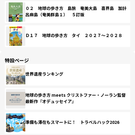
０２ 地球の歩き方 島旅 奄美大島 喜界島 加計
呂麻島（奄美群島１） ５訂版
Ｄ１７ 地球の歩き方 タイ ２０２７～２０２８
特設ページ
世界遺産ランキング
地球の歩き方 meets クリストファー・ノーラン監督
最新作『オデュッセイア』
準備も滞在もスマートに！ トラベルハック2026