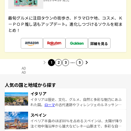
2025.04.28 発売
最旬グルメに注目タウンの街歩き、ドラマロケ地、コスメ、Ｋ
－ＰＯＰ推し活もアップデート。進化しつづけるソウルを総ま
とめ！
詳細を見る
…
1
2
3
5
AD
AD
人気の国と地域から探す
イタリア
イタリアは歴史、文化、グルメ、自然と多彩な魅力にあふ
れた国。
ローマ
の古代遺跡やフィレンツェのルネッサンス
美術、ヴェネツィアの運河など、歴史あるスポットはもち
スペイン
ろん、トスカーナの美しい田園風景やアマルフィ海岸の絶
景など、自然景観も見逃せない。観光の合間には、本場の
イベリア半島のほぼ80％を占めるスペインは、太陽が降り
ピザやパスタなど、絶品のイタリア料理を堪能することも
注ぐ地中海沿岸から雄大なピレネー山脈まで、多彩な自然
できる。朝目覚めてから夜眠るまで、すべての瞬間を楽し