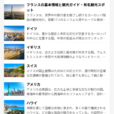
と文化が詰まったヨーロッパ屈指の旅行先だ。多様な地域
フランスの基本情報と観光ガイド・有名観光スポ
ませてくれるイタリアで、忘れられない旅をしてみよう！
文化が根付くこの国では、情熱的なフラメンコ、熱気あふ
なお、新着のイタリア情報は
コンテンツ一覧
を参照してほ
れる闘牛、そして美味しいタパスが生活の一部となってい
ット
しい。
る。首都マドリードの洗練された雰囲気や、バルセロナの
フランスは、世界中の旅行者を魅了し続けるヨーロッパ屈
アートに溢れた街角から、地方では古代ローマ遺跡や中世
指の観光地だ。首都パリのエッフェル塔やルーブル美術館
の城塞都市、穏やかなビーチリゾートまで多彩な表情を見
といった象徴的なスポットから、田舎町の古風な美しさま
せる。地方によって風土や気候が異なるスペインはその個
ドイツ
で、幅広い魅力が詰まっている。華麗な宮殿、歴史的な大
性で訪れる人を魅了する。 なお、新着のスペイン情報は
コ
聖堂、美しいビーチ、そして豊かな自然が、訪れる者を心
ドイツは、豊かな歴史と多彩な文化が交差するヨーロッパ
ンテンツ一覧
を参照してほしい。
から魅了する。また、フランスは美食の国としても知ら
の中心に位置する国。中世の街並みが残るロマンチック街
れ、フランス料理はユネスコ無形文化遺産にも登録されて
道から、未来を先取りするようなモダンな都市まで多様な
イギリス
いる。シャンパンの発祥地であるランス、プロヴァンスの
顔を持つこの国は、どこを歩いても飽きることがない。ベ
香り高いラベンダー畑など、多彩な楽しみ方が可能だ。さ
ルリンの文化的活気、バイエルン州のアルプスの絶景、そ
イギリスは、古きよき伝統と最先端が共存する国。ウェス
らに、パリ以外の地域にも魅力が溢れており、どの街角に
してライン川沿いのワイン畑といった風景は必見。ビール
トミンスター寺院や大英博物館のようなランドマーク、歴
も豊かな歴史と文化が息づいている。パリ以外の個性あふ
とソーセージを味わいながら地元の人と過ごす楽しい時間
史ある大学都市、美しい丘陵地帯や牧歌的な風景など、エ
れる地方に足を運ぶとそれぞれで全く異なる文化を体験で
スイス
は、お酒好きな人にはぜひ体験してほしい。 なお、新着の
リアごとに異なる魅力がある。また、優雅なアフタヌーン
きるだろう。 なお、新着のフランス情報は
コンテンツ一覧
ドイツ情報は
コンテンツ一覧
を参照してほしい。
ティー、ビール好きにはたまらない英国パブ、サッカー観
スイスの国土面積は九州ほどの広さだが、運行時刻が正確
を参照してほしい。
戦など、本場だからこそできる体験も豊富。イギリスを旅
な交通網が整備されており、初心者でも安心して個人旅行
して楽しみつくそう。 なお、新着のイギリス情報は
コンテ
を楽しめる。日本同様に時刻表どおりの旅が可能だ。中世
アメリカ
ンツ一覧
を参照してほしい。
の建物がそのまま残る町や、スイスならではのユニークな
博物館もあり、アルプス観光だけでなく町歩きも満喫する
アメリカ合衆国は、広大な土地と多様な文化が魅力の国。
ことができる。国民の所得が高いため物価も高いが、旅行
東海岸の都市部から西海岸のカリフォルニアまで、訪れる
者向けの交通パス提供のサービスもあり、うまく活用すれ
場所ごとに異なる風景と体験が待っている。ニューヨーク
ハワイ
ば市内交通費無料で観光を楽しむこともできる。 なお、新
のような巨大都市は、観光、ショッピング、エンターテイ
着のスイス情報は
コンテンツ一覧
を参照してほしい。
ンメントが詰まった刺激的なスポットだ。一方、アメリカ
年間を通じて温暖な気候に恵まれ、多くの島で構成される
西部には大自然が広がり、グランドキャニオンやイエロー
ハワイは、どの島も独自の魅力をもっている。大自然の神