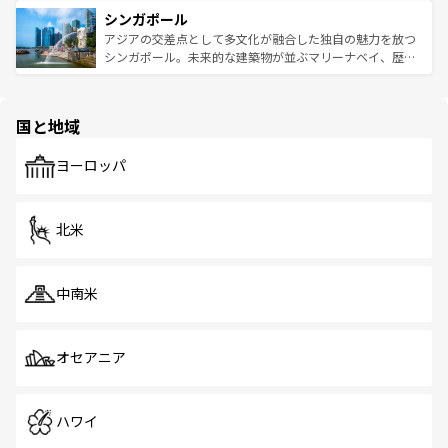
は世界的に有名で、屋台から高級レストランまで味覚を刺
的なアートスポット、そして歴史と現代が融合した町並
参照してほしい。
シンガポール
激する。気候は一年中温暖で、どの季節にも異なる楽しみ
み、どこを訪れても感動するはず。観光スポットが密集し
が待っている。親しみやすいタイの人々、仏教を中心とし
ており、効率よく見どころを回れるのも魅力。息をのむよ
アジアの交差点として多文化が融合した独自の魅力を放つ
た文化、そして多様な観光資源が、訪れる旅人を魅了し続
うな絶景から文化的な体験まで、香港を存分に楽しみ尽く
シンガポール。未来的な建築物が並ぶマリーナベイ、歴史
ける。 なお、新着のタイ情報は
コンテンツ一覧
を参照して
そう。 なお、新着の香港情報は
コンテンツ一覧
を参照して
と伝統を感じられるエスニックタウン、多数の緑豊かな公
ほしい。
ほしい。
園や自然保護区など、自然が調和した近代的な景観と文化
の多様性あふれるカラフルな町は、どこを歩いても新しい
国と地域
発見がある。さらに、治安のよさや充実した公共交通機関
も、旅行者にとっては魅力的なポイント。グルメも豊富
で、ホーカーズは地元の風情を楽しめる外せないスポット
ヨーロッパ
だ。訪れる人を飽きさせないシンガポールで、多様な魅力
を体感しよう。 なお、新着のシンガポール情報は
コンテン
ツ一覧
を参照してほしい。
北米
中南米
オセアニア
ハワイ