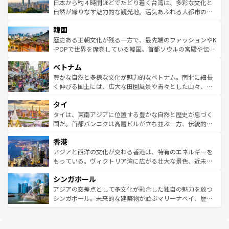
情報は
コンテンツ一覧
を参照してほしい。
人々、おいしいローカルフードやハワイアンミュージッ
ク）、タスマニアの美しい原生林やケアンズの熱帯雨林な
日本から約４時間ほどでたどり着く台湾は、多彩な文化と
ク、伝統的なフラダンスなど、すべてがハワイの魅力を彩
ど、見どころがたくさん。また、カフェやワイン、オージ
自然が織りなす魅力的な観光地。活気あふれる大都市の台
っている。訪れるたびに新しい発見と感動が待っているハ
ービーフなどの食文化も豊かで、美味しいものであふれて
北やノスタルジックな町並みが人気な九份（ジォウフェ
ワイを、存分に味わってほしい。 なお、新着のハワイ情報
韓国
いる。アクティビティも充実しており、サーフィンやダイ
ン）、静ひつな山岳地帯である台湾東部など、都市の喧騒
は
コンテンツ一覧
を参照してほしい。
ビング、ハイキングなど、アウトドア好きにはたまらな
と山間の静けさが共存しており、訪れる人に新しい発見と
歴史ある王朝文化が残る一方で、最先端のファッションやK
い。オーストラリアの多彩な魅力を存分に味わいつくそ
驚きをもたらしてくれる。また、奥深い台湾の食文化も魅
-POPで世界を席巻している韓国。首都ソウルの宮殿や伝統
う。 なお、新着のオーストラリア情報は
コンテンツ一覧
を
力で、夜市などの屋台グルメから高級料理、ヘルシーで美
家屋が並ぶエリアでは韓国の歴史と文化に浸ることがで
参照してほしい。
ベトナム
容にもいいと評判のスイーツなど、バラエティ豊かな料理
き、地方に足を延ばせば四季折々の自然美を楽しむことが
が味わえる。 なお、新着の台湾情報は
コンテンツ一覧
を参
できる。そして、キムチや焼肉、絶品のストリートフード
豊かな自然と多様な文化が魅力的なベトナム。南北に細長
照してほしい。
まで、さまざまな韓国料理が待っている。夜には、韓国な
く伸びる国土には、広大な田園風景や青々とした山々、世
らではのナイトライフも堪能できる。あたたかいホスピタ
界遺産に登録された壮大な自然景観が点在し、都市部では
タイ
リティに包まれながら、韓国の多彩な魅力を心ゆくまで味
急速な発展と共に伝統が息づく。ハノイの古い町並みやホ
わってみてほしい。 なお、新着の韓国情報は
コンテンツ一
ーチミン市のフランス統治時代の建物も、独特の雰囲気を
タイは、東南アジアに位置する豊かな自然と歴史が息づく
覧
を参照してほしい。
醸し出している。また、バラエティの豊かさとおいしさで
国だ。首都バンコクは高層ビルが立ち並ぶ一方、伝統的な
世界中の食通を魅了してやまないベトナム料理も魅力のひ
寺院や市場がいたるところに点在し、古きよき文化と現代
香港
とつ。フォーやバインミー、ベトナムコーヒーなどは、ぜ
の活気が交差している。北部ではチェンマイなどの山岳地
ひ現地で味わいたい。どの地域を訪れてもあたたかい人々
帯で自然と触れ合い、南部ではプーケットやクラビの美し
アジアと西洋の文化が交わる香港は、特有のエネルギーを
が旅行者を迎えてくれるので、きっと忘れられない旅にな
いビーチでリゾート気分を楽しむことができる。タイ料理
もっている。ヴィクトリア湾に広がる壮大な景色、近未来
るはずだ。 なお、新着のベトナム情報は
コンテンツ一覧
を
は世界的に有名で、屋台から高級レストランまで味覚を刺
的なアートスポット、そして歴史と現代が融合した町並
参照してほしい。
シンガポール
激する。気候は一年中温暖で、どの季節にも異なる楽しみ
み、どこを訪れても感動するはず。観光スポットが密集し
が待っている。親しみやすいタイの人々、仏教を中心とし
ており、効率よく見どころを回れるのも魅力。息をのむよ
アジアの交差点として多文化が融合した独自の魅力を放つ
た文化、そして多様な観光資源が、訪れる旅人を魅了し続
うな絶景から文化的な体験まで、香港を存分に楽しみ尽く
シンガポール。未来的な建築物が並ぶマリーナベイ、歴史
ける。 なお、新着のタイ情報は
コンテンツ一覧
を参照して
そう。 なお、新着の香港情報は
コンテンツ一覧
を参照して
と伝統を感じられるエスニックタウン、多数の緑豊かな公
ほしい。
ほしい。
園や自然保護区など、自然が調和した近代的な景観と文化
の多様性あふれるカラフルな町は、どこを歩いても新しい