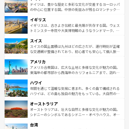
せる。地方によって風土や気候が異なるスペインはその個
聖堂、美しいビーチ、そして豊かな自然が、訪れる者を心
ドイツは、豊かな歴史と多彩な文化が交差するヨーロッパ
性で訪れる人を魅了する。 なお、新着のスペイン情報は
コ
から魅了する。また、フランスは美食の国としても知ら
の中心に位置する国。中世の街並みが残るロマンチック街
ンテンツ一覧
を参照してほしい。
れ、フランス料理はユネスコ無形文化遺産にも登録されて
道から、未来を先取りするようなモダンな都市まで多様な
イギリス
いる。シャンパンの発祥地であるランス、プロヴァンスの
顔を持つこの国は、どこを歩いても飽きることがない。ベ
香り高いラベンダー畑など、多彩な楽しみ方が可能だ。さ
ルリンの文化的活気、バイエルン州のアルプスの絶景、そ
イギリスは、古きよき伝統と最先端が共存する国。ウェス
らに、パリ以外の地域にも魅力が溢れており、どの街角に
してライン川沿いのワイン畑といった風景は必見。ビール
トミンスター寺院や大英博物館のようなランドマーク、歴
も豊かな歴史と文化が息づいている。パリ以外の個性あふ
とソーセージを味わいながら地元の人と過ごす楽しい時間
史ある大学都市、美しい丘陵地帯や牧歌的な風景など、エ
れる地方に足を運ぶとそれぞれで全く異なる文化を体験で
スイス
は、お酒好きな人にはぜひ体験してほしい。 なお、新着の
リアごとに異なる魅力がある。また、優雅なアフタヌーン
きるだろう。 なお、新着のフランス情報は
コンテンツ一覧
ドイツ情報は
コンテンツ一覧
を参照してほしい。
ティー、ビール好きにはたまらない英国パブ、サッカー観
スイスの国土面積は九州ほどの広さだが、運行時刻が正確
を参照してほしい。
戦など、本場だからこそできる体験も豊富。イギリスを旅
な交通網が整備されており、初心者でも安心して個人旅行
して楽しみつくそう。 なお、新着のイギリス情報は
コンテ
を楽しめる。日本同様に時刻表どおりの旅が可能だ。中世
アメリカ
ンツ一覧
を参照してほしい。
の建物がそのまま残る町や、スイスならではのユニークな
博物館もあり、アルプス観光だけでなく町歩きも満喫する
アメリカ合衆国は、広大な土地と多様な文化が魅力の国。
ことができる。国民の所得が高いため物価も高いが、旅行
東海岸の都市部から西海岸のカリフォルニアまで、訪れる
者向けの交通パス提供のサービスもあり、うまく活用すれ
場所ごとに異なる風景と体験が待っている。ニューヨーク
ハワイ
ば市内交通費無料で観光を楽しむこともできる。 なお、新
のような巨大都市は、観光、ショッピング、エンターテイ
着のスイス情報は
コンテンツ一覧
を参照してほしい。
ンメントが詰まった刺激的なスポットだ。一方、アメリカ
年間を通じて温暖な気候に恵まれ、多くの島で構成される
西部には大自然が広がり、グランドキャニオンやイエロー
ハワイは、どの島も独自の魅力をもっている。大自然の神
ストーン国立公園といった絶景が堪能できる。さらに、南
秘を感じたいなら、火山が生み出した壮大な景観を誇るハ
オーストラリア
部のニューオーリンズでは、音楽と美食が融合した独特の
ワイ島は見逃せない。また、定番の観光地といえばオアフ
文化が魅力。旅行者はアメリカの各地域で異なる魅力を楽
島だが、静かな自然を求めるならマウイ島やカウアイ島が
オーストラリアは、壮大な自然と多様な文化が魅力の国。
しみながら、その多様性と豊かな歴史を感じることができ
おすすめ。エメラルドグリーンに輝く海をはじめ、豊かな
シドニーのシンボルであるシドニー・オペラハウス、オー
るだろう。車でのロードトリップや列車の旅も、アメリカ
文化や歴史が息づいている。「アロハスピリット」と呼ば
ストラリア東海岸北部に広がる大サンゴ礁地帯グレートバ
ならではの贅沢な旅のスタイルだ。 なお、新着のアメリカ
台湾
れるおもてなしの心で訪れる人々を迎えてくれるハワイの
リアリーフや大陸中央部にそびえるウルル（エアーズロッ