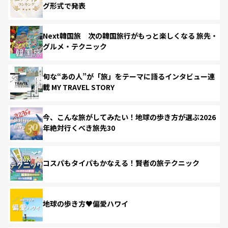
グ形式で発表
Next韓国旅 次の韓国旅行がもっと楽しくなる 旅先・
グルメ・テクニック
旬な“あの人”が「旅」をテーマに語るインタビュー連
載 MY TRAVEL STORY
今、こんな旅がしてみたい！地球の歩き方が選ぶ2026
年絶対行くべき旅先30
コスパもタイパもかなえる！賢者の旅テクニック
地球の歩き方♥偏愛ハワイ