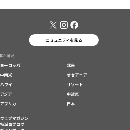
コミュニティを見る
国と地域
ヨーロッパ
北米
中南米
オセアニア
ハワイ
リゾート
アジア
中近東
アフリカ
日本
ウェブマガジン
特派員ブログ