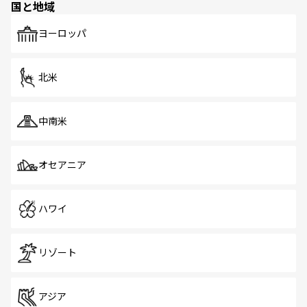
国と地域
発見がある。さらに、治安のよさや充実した公共交通機関
も、旅行者にとっては魅力的なポイント。グルメも豊富
で、ホーカーズは地元の風情を楽しめる外せないスポット
ヨーロッパ
だ。訪れる人を飽きさせないシンガポールで、多様な魅力
を体感しよう。 なお、新着のシンガポール情報は
コンテン
ツ一覧
を参照してほしい。
北米
中南米
オセアニア
ハワイ
リゾート
アジア