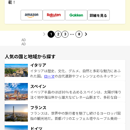
載！
詳細を見る
…
1
2
3
8
AD
AD
人気の国と地域から探す
イタリア
イタリアは歴史、文化、グルメ、自然と多彩な魅力にあふ
れた国。
ローマ
の古代遺跡やフィレンツェのルネッサンス
美術、ヴェネツィアの運河など、歴史あるスポットはもち
スペイン
ろん、トスカーナの美しい田園風景やアマルフィ海岸の絶
景など、自然景観も見逃せない。観光の合間には、本場の
イベリア半島のほぼ80％を占めるスペインは、太陽が降り
ピザやパスタなど、絶品のイタリア料理を堪能することも
注ぐ地中海沿岸から雄大なピレネー山脈まで、多彩な自然
できる。朝目覚めてから夜眠るまで、すべての瞬間を楽し
と文化が詰まったヨーロッパ屈指の旅行先だ。多様な地域
フランス
ませてくれるイタリアで、忘れられない旅をしてみよう！
文化が根付くこの国では、情熱的なフラメンコ、熱気あふ
なお、新着のイタリア情報は
コンテンツ一覧
を参照してほ
れる闘牛、そして美味しいタパスが生活の一部となってい
フランスは、世界中の旅行者を魅了し続けるヨーロッパ屈
しい。
る。首都マドリードの洗練された雰囲気や、バルセロナの
指の観光地だ。首都パリのエッフェル塔やルーブル美術館
アートに溢れた街角から、地方では古代ローマ遺跡や中世
といった象徴的なスポットから、田舎町の古風な美しさま
ドイツ
の城塞都市、穏やかなビーチリゾートまで多彩な表情を見
で、幅広い魅力が詰まっている。華麗な宮殿、歴史的な大