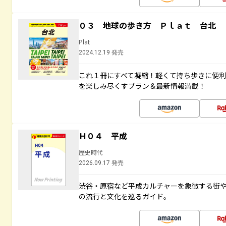
０３ 地球の歩き方 Ｐｌａｔ 台北
Plat
2024.12.19 発売
これ１冊にすべて凝縮！軽くて持ち歩きに便
を楽しみ尽くすプラン＆最新情報満載！
Ｈ０４ 平成
歴史時代
2026.09.17 発売
渋谷・原宿など平成カルチャーを象徴する街
の流行と文化を巡るガイド。