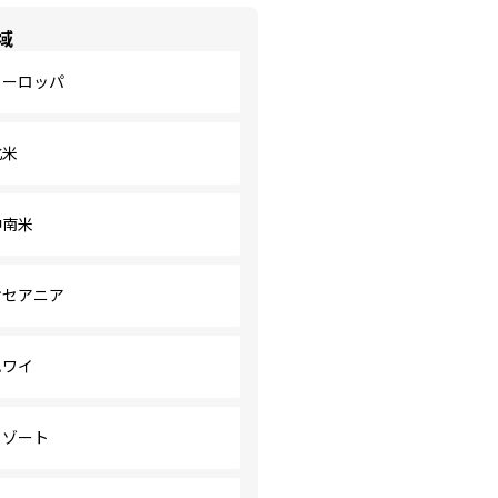
域
ヨーロッパ
北米
中南米
オセアニア
ハワイ
リゾート