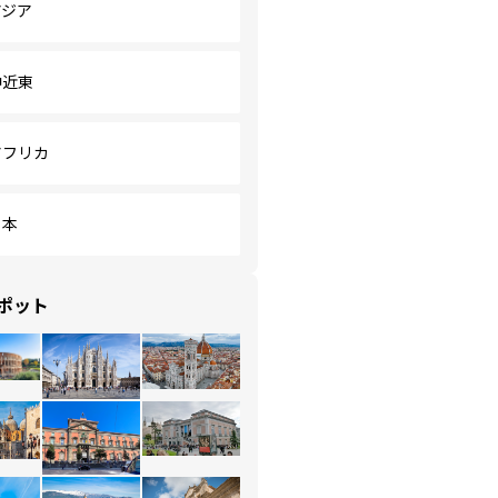
アジア
中近東
アフリカ
日本
ポット