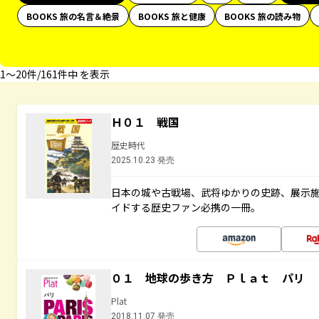
BOOKS 旅の名言＆絶景
BOOKS 旅と健康
BOOKS 旅の読み物
1〜20件/161件中 を表示
Ｈ０１ 戦国
歴史時代
2025.10.23 発売
日本の城や古戦場、武将ゆかりの史跡、展示
イドする歴史ファン必携の一冊。
０１ 地球の歩き方 Ｐｌａｔ パリ
Plat
2018.11.07 発売