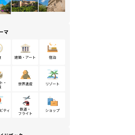
ーマ
食
建築・アート
宿泊
ト・
世界遺産
リゾート
戦
鉄道・
ビティ
ショップ
フライト