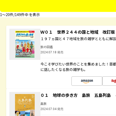
1〜20件/149件中 を表示
Ｗ０１ 世界２４４の国と地域 改訂版
１９７ヵ国と４７地域を旅の雑学とともに解
旅の図鑑
2024.07.18 発売
今こそ学びたい世界のことを集めました！首
に話したくなる旅の雑学も。
０１ 地球の歩き方 島旅 五島列島 
島旅
2024.07.04 発売