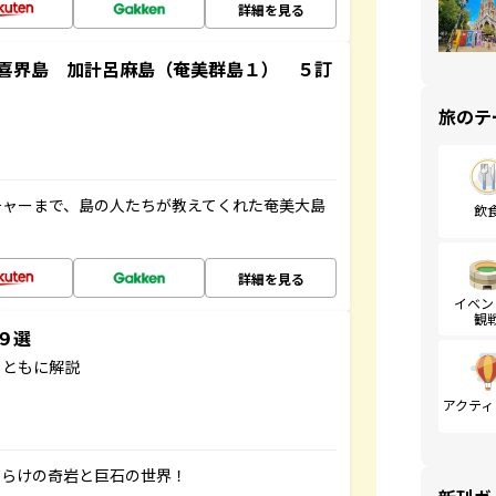
詳細を見る
喜界島 加計呂麻島（奄美群島１） ５訂
旅のテ
チャーまで、島の人たちが教えてくれた奄美大島
飲
詳細を見る
イベン
観
３９選
とともに解説
アクティ
だらけの奇岩と巨石の世界！