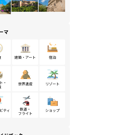
ーマ
食
建築・アート
宿泊
ト・
世界遺産
リゾート
戦
鉄道・
ビティ
ショップ
フライト