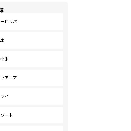
域
ヨーロッパ
北米
中南米
オセアニア
ハワイ
リゾート