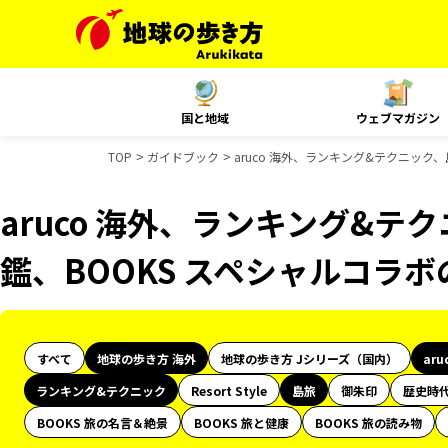
国と地域
ウェブマガジン
TOP
ガイドブック
aruco 海外、ランキング&テクニック
aruco 海外、ランキング&テ
鑑、BOOKS スペシャルコラ
すべて
地球の歩き方 海外
地球の歩き方 Jシリーズ（国内）
aru
ランキング&テクニック
Resort Style
島旅
御朱印
歴史時
BOOKS 旅の名言＆絶景
BOOKS 旅と健康
BOOKS 旅の読み物