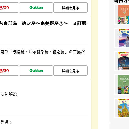
新刊ガ
詳細を見る
永良部島 徳之島～奄美群島②～ ３訂版
島南部「与論島・沖永良部島・徳之島」の三島だ
詳細を見る
ともに解説
が登場！