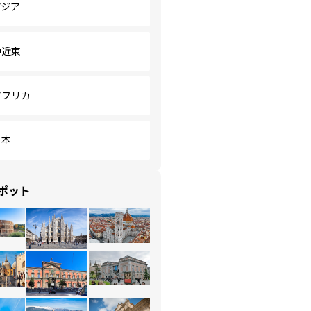
アジア
中近東
アフリカ
日本
ポット