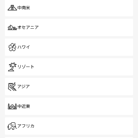
中南米
オセアニア
ハワイ
リゾート
アジア
中近東
アフリカ