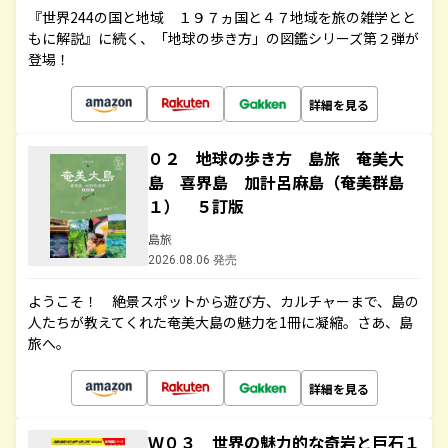
『世界244の国と地域 １９７ヵ国と４７地域を旅の雑学とと
もに解説』に続く、「地球の歩き方」の図鑑シリーズ第２弾が
登場！
詳細を見る
０２ 地球の歩き方 島旅 奄美大
島 喜界島 加計呂麻島（奄美群島
１） ５訂版
島旅
2026.08.06 発売
ようこそ！ 絶景スポットから遊び方、カルチャーまで、島の
人たちが教えてくれた奄美大島の魅力を1冊に凝縮。さあ、島
旅へ。
詳細を見る
Ｗ０３ 世界の魅力的な奇岩と巨石１