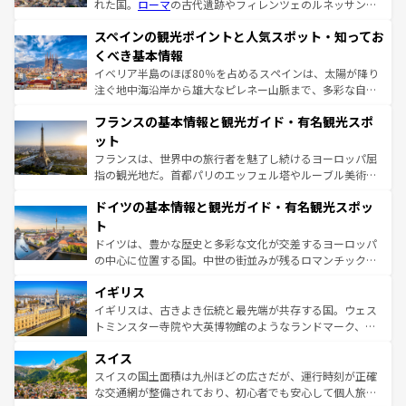
れた国。
ローマ
の古代遺跡やフィレンツェのルネッサンス
美術、ヴェネツィアの運河など、歴史あるスポットはもち
スペインの観光ポイントと人気スポット・知ってお
ろん、トスカーナの美しい田園風景やアマルフィ海岸の絶
景など、自然景観も見逃せない。観光の合間には、本場の
くべき基本情報
ピザやパスタなど、絶品のイタリア料理を堪能することも
イベリア半島のほぼ80％を占めるスペインは、太陽が降り
できる。朝目覚めてから夜眠るまで、すべての瞬間を楽し
注ぐ地中海沿岸から雄大なピレネー山脈まで、多彩な自然
ませてくれるイタリアで、忘れられない旅をしてみよう！
と文化が詰まったヨーロッパ屈指の旅行先だ。多様な地域
なお、新着のイタリア情報は
コンテンツ一覧
を参照してほ
フランスの基本情報と観光ガイド・有名観光スポ
文化が根付くこの国では、情熱的なフラメンコ、熱気あふ
しい。
れる闘牛、そして美味しいタパスが生活の一部となってい
ット
る。首都マドリードの洗練された雰囲気や、バルセロナの
フランスは、世界中の旅行者を魅了し続けるヨーロッパ屈
アートに溢れた街角から、地方では古代ローマ遺跡や中世
指の観光地だ。首都パリのエッフェル塔やルーブル美術館
の城塞都市、穏やかなビーチリゾートまで多彩な表情を見
といった象徴的なスポットから、田舎町の古風な美しさま
せる。地方によって風土や気候が異なるスペインはその個
ドイツの基本情報と観光ガイド・有名観光スポッ
で、幅広い魅力が詰まっている。華麗な宮殿、歴史的な大
性で訪れる人を魅了する。 なお、新着のスペイン情報は
コ
聖堂、美しいビーチ、そして豊かな自然が、訪れる者を心
ト
ンテンツ一覧
を参照してほしい。
から魅了する。また、フランスは美食の国としても知ら
ドイツは、豊かな歴史と多彩な文化が交差するヨーロッパ
れ、フランス料理はユネスコ無形文化遺産にも登録されて
の中心に位置する国。中世の街並みが残るロマンチック街
いる。シャンパンの発祥地であるランス、プロヴァンスの
道から、未来を先取りするようなモダンな都市まで多様な
香り高いラベンダー畑など、多彩な楽しみ方が可能だ。さ
イギリス
顔を持つこの国は、どこを歩いても飽きることがない。ベ
らに、パリ以外の地域にも魅力が溢れており、どの街角に
ルリンの文化的活気、バイエルン州のアルプスの絶景、そ
イギリスは、古きよき伝統と最先端が共存する国。ウェス
も豊かな歴史と文化が息づいている。パリ以外の個性あふ
してライン川沿いのワイン畑といった風景は必見。ビール
トミンスター寺院や大英博物館のようなランドマーク、歴
れる地方に足を運ぶとそれぞれで全く異なる文化を体験で
とソーセージを味わいながら地元の人と過ごす楽しい時間
史ある大学都市、美しい丘陵地帯や牧歌的な風景など、エ
きるだろう。 なお、新着のフランス情報は
コンテンツ一覧
スイス
は、お酒好きな人にはぜひ体験してほしい。 なお、新着の
リアごとに異なる魅力がある。また、優雅なアフタヌーン
を参照してほしい。
ドイツ情報は
コンテンツ一覧
を参照してほしい。
ティー、ビール好きにはたまらない英国パブ、サッカー観
スイスの国土面積は九州ほどの広さだが、運行時刻が正確
戦など、本場だからこそできる体験も豊富。イギリスを旅
な交通網が整備されており、初心者でも安心して個人旅行