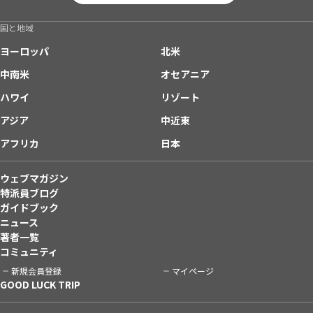
国と地域
ヨーロッパ
北米
中南米
オセアニア
ハワイ
リゾート
アジア
中近東
アフリカ
日本
ウェブマガジン
特派員ブログ
ガイドブック
ニュース
著者一覧
コミュニティ
新規会員登録
マイページ
GOOD LUCK TRIP