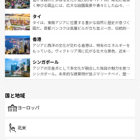
照してほしい。
まで、さまざまな韓国料理が待っている。夜には、韓国な
く伸びる国土には、広大な田園風景や青々とした山々、世
らではのナイトライフも堪能できる。あたたかいホスピタ
界遺産に登録された壮大な自然景観が点在し、都市部では
タイ
リティに包まれながら、韓国の多彩な魅力を心ゆくまで味
急速な発展と共に伝統が息づく。ハノイの古い町並みやホ
わってみてほしい。 なお、新着の韓国情報は
コンテンツ一
ーチミン市のフランス統治時代の建物も、独特の雰囲気を
タイは、東南アジアに位置する豊かな自然と歴史が息づく
覧
を参照してほしい。
醸し出している。また、バラエティの豊かさとおいしさで
国だ。首都バンコクは高層ビルが立ち並ぶ一方、伝統的な
世界中の食通を魅了してやまないベトナム料理も魅力のひ
寺院や市場がいたるところに点在し、古きよき文化と現代
香港
とつ。フォーやバインミー、ベトナムコーヒーなどは、ぜ
の活気が交差している。北部ではチェンマイなどの山岳地
ひ現地で味わいたい。どの地域を訪れてもあたたかい人々
帯で自然と触れ合い、南部ではプーケットやクラビの美し
アジアと西洋の文化が交わる香港は、特有のエネルギーを
が旅行者を迎えてくれるので、きっと忘れられない旅にな
いビーチでリゾート気分を楽しむことができる。タイ料理
もっている。ヴィクトリア湾に広がる壮大な景色、近未来
るはずだ。 なお、新着のベトナム情報は
コンテンツ一覧
を
は世界的に有名で、屋台から高級レストランまで味覚を刺
的なアートスポット、そして歴史と現代が融合した町並
参照してほしい。
シンガポール
激する。気候は一年中温暖で、どの季節にも異なる楽しみ
み、どこを訪れても感動するはず。観光スポットが密集し
が待っている。親しみやすいタイの人々、仏教を中心とし
ており、効率よく見どころを回れるのも魅力。息をのむよ
アジアの交差点として多文化が融合した独自の魅力を放つ
た文化、そして多様な観光資源が、訪れる旅人を魅了し続
うな絶景から文化的な体験まで、香港を存分に楽しみ尽く
シンガポール。未来的な建築物が並ぶマリーナベイ、歴史
ける。 なお、新着のタイ情報は
コンテンツ一覧
を参照して
そう。 なお、新着の香港情報は
コンテンツ一覧
を参照して
と伝統を感じられるエスニックタウン、多数の緑豊かな公
ほしい。
ほしい。
園や自然保護区など、自然が調和した近代的な景観と文化
の多様性あふれるカラフルな町は、どこを歩いても新しい
国と地域
発見がある。さらに、治安のよさや充実した公共交通機関
も、旅行者にとっては魅力的なポイント。グルメも豊富
で、ホーカーズは地元の風情を楽しめる外せないスポット
ヨーロッパ
だ。訪れる人を飽きさせないシンガポールで、多様な魅力
を体感しよう。 なお、新着のシンガポール情報は
コンテン
ツ一覧
を参照してほしい。
北米