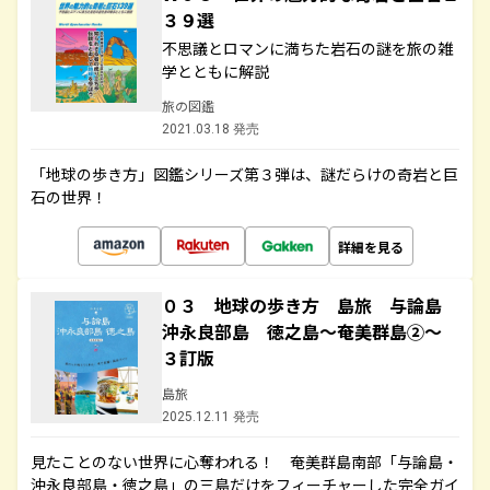
３９選
不思議とロマンに満ちた岩石の謎を旅の雑
学とともに解説
旅の図鑑
2021.03.18 発売
「地球の歩き方」図鑑シリーズ第３弾は、謎だらけの奇岩と巨
石の世界！
詳細を見る
０３ 地球の歩き方 島旅 与論島
沖永良部島 徳之島～奄美群島②～
３訂版
島旅
2025.12.11 発売
見たことのない世界に心奪われる！ 奄美群島南部「与論島・
沖永良部島・徳之島」の三島だけをフィーチャーした完全ガイ