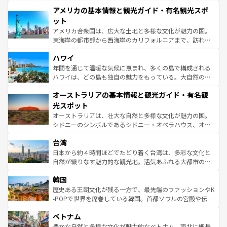
して楽しみつくそう。 なお、新着のイギリス情報は
コンテ
を楽しめる。日本同様に時刻表どおりの旅が可能だ。中世
アメリカの基本情報と観光ガイド・有名観光スポ
ンツ一覧
を参照してほしい。
の建物がそのまま残る町や、スイスならではのユニークな
博物館もあり、アルプス観光だけでなく町歩きも満喫する
ット
ことができる。国民の所得が高いため物価も高いが、旅行
アメリカ合衆国は、広大な土地と多様な文化が魅力の国。
者向けの交通パス提供のサービスもあり、うまく活用すれ
東海岸の都市部から西海岸のカリフォルニアまで、訪れる
ば市内交通費無料で観光を楽しむこともできる。 なお、新
場所ごとに異なる風景と体験が待っている。ニューヨーク
着のスイス情報は
コンテンツ一覧
を参照してほしい。
ハワイ
のような巨大都市は、観光、ショッピング、エンターテイ
ンメントが詰まった刺激的なスポットだ。一方、アメリカ
年間を通じて温暖な気候に恵まれ、多くの島で構成される
西部には大自然が広がり、グランドキャニオンやイエロー
ハワイは、どの島も独自の魅力をもっている。大自然の神
ストーン国立公園といった絶景が堪能できる。さらに、南
秘を感じたいなら、火山が生み出した壮大な景観を誇るハ
オーストラリアの基本情報と観光ガイド・有名観
部のニューオーリンズでは、音楽と美食が融合した独特の
ワイ島は見逃せない。また、定番の観光地といえばオアフ
文化が魅力。旅行者はアメリカの各地域で異なる魅力を楽
島だが、静かな自然を求めるならマウイ島やカウアイ島が
光スポット
しみながら、その多様性と豊かな歴史を感じることができ
おすすめ。エメラルドグリーンに輝く海をはじめ、豊かな
オーストラリアは、壮大な自然と多様な文化が魅力の国。
るだろう。車でのロードトリップや列車の旅も、アメリカ
文化や歴史が息づいている。「アロハスピリット」と呼ば
シドニーのシンボルであるシドニー・オペラハウス、オー
ならではの贅沢な旅のスタイルだ。 なお、新着のアメリカ
れるおもてなしの心で訪れる人々を迎えてくれるハワイの
ストラリア東海岸北部に広がる大サンゴ礁地帯グレートバ
情報は
コンテンツ一覧
を参照してほしい。
人々、おいしいローカルフードやハワイアンミュージッ
台湾
リアリーフや大陸中央部にそびえるウルル（エアーズロッ
ク、伝統的なフラダンスなど、すべてがハワイの魅力を彩
ク）、タスマニアの美しい原生林やケアンズの熱帯雨林な
日本から約４時間ほどでたどり着く台湾は、多彩な文化と
っている。訪れるたびに新しい発見と感動が待っているハ
ど、見どころがたくさん。また、カフェやワイン、オージ
自然が織りなす魅力的な観光地。活気あふれる大都市の台
ワイを、存分に味わってほしい。 なお、新着のハワイ情報
ービーフなどの食文化も豊かで、美味しいものであふれて
北やノスタルジックな町並みが人気な九份（ジォウフェ
は
コンテンツ一覧
を参照してほしい。
韓国
いる。アクティビティも充実しており、サーフィンやダイ
ン）、静ひつな山岳地帯である台湾東部など、都市の喧騒
ビング、ハイキングなど、アウトドア好きにはたまらな
と山間の静けさが共存しており、訪れる人に新しい発見と
歴史ある王朝文化が残る一方で、最先端のファッションやK
い。オーストラリアの多彩な魅力を存分に味わいつくそ
驚きをもたらしてくれる。また、奥深い台湾の食文化も魅
-POPで世界を席巻している韓国。首都ソウルの宮殿や伝統
う。 なお、新着のオーストラリア情報は
コンテンツ一覧
を
力で、夜市などの屋台グルメから高級料理、ヘルシーで美
家屋が並ぶエリアでは韓国の歴史と文化に浸ることがで
参照してほしい。
ベトナム
容にもいいと評判のスイーツなど、バラエティ豊かな料理
き、地方に足を延ばせば四季折々の自然美を楽しむことが
が味わえる。 なお、新着の台湾情報は
コンテンツ一覧
を参
できる。そして、キムチや焼肉、絶品のストリートフード
豊かな自然と多様な文化が魅力的なベトナム。南北に細長