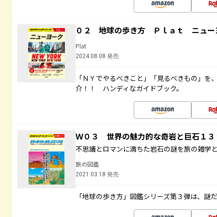
０２ 地球の歩き方 Ｐｌａｔ ニュー
Plat
2024.08.08 発売
「ＮＹでやるべきこと」「見るべきもの」を
介！！ ハンディなガイドブック。
Ｗ０３ 世界の魅力的な奇岩と巨石１
不思議とロマンに満ちた岩石の謎を旅の雑学
旅の図鑑
2021.03.18 発売
「地球の歩き方」図鑑シリーズ第３弾は、謎