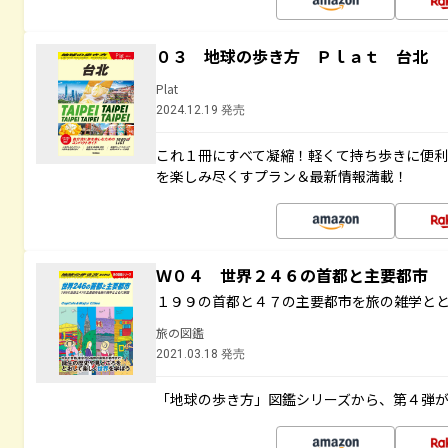
０３ 地球の歩き方 Ｐｌａｔ 台北
Plat
2024.12.19 発売
これ１冊にすべて凝縮！軽くて持ち歩きに便
を楽しみ尽くすプラン＆最新情報満載！
Ｗ０４ 世界２４６の首都と主要都市
１９９の首都と４７の主要都市を旅の雑学と
旅の図鑑
2021.03.18 発売
「地球の歩き方」図鑑シリーズから、第４弾