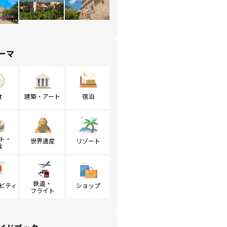
ーマ
食
建築・アート
宿泊
ト・
世界遺産
リゾート
戦
鉄道・
ビティ
ショップ
フライト