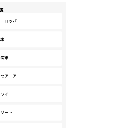
域
ヨーロッパ
北米
中南米
オセアニア
ハワイ
リゾート