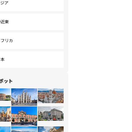
アジア
中近東
アフリカ
日本
ポット