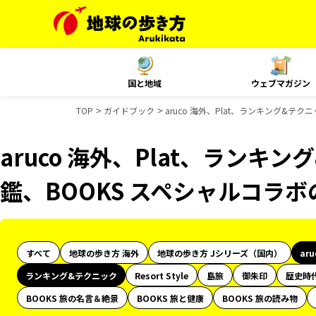
国と地域
ウェブマガジン
TOP
ガイドブック
aruco 海外、Plat、ランキング&
aruco 海外、Plat、ランキ
鑑、BOOKS スペシャルコラ
すべて
地球の歩き方 海外
地球の歩き方 Jシリーズ（国内）
ar
ランキング&テクニック
Resort Style
島旅
御朱印
歴史時
BOOKS 旅の名言＆絶景
BOOKS 旅と健康
BOOKS 旅の読み物