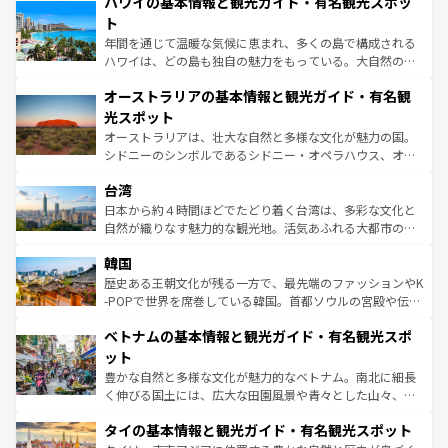
ハワイの基本情報と観光ガイド・有名観光スポッ
のような巨大都市は、観光、ショッピング、エンターテイ
ンメントが詰まった刺激的なスポットだ。一方、アメリカ
ト
西部には大自然が広がり、グランドキャニオンやイエロー
年間を通じて温暖な気候に恵まれ、多くの島で構成される
ストーン国立公園といった絶景が堪能できる。さらに、南
ハワイは、どの島も独自の魅力をもっている。大自然の神
部のニューオーリンズでは、音楽と美食が融合した独特の
秘を感じたいなら、火山が生み出した壮大な景観を誇るハ
文化が魅力。旅行者はアメリカの各地域で異なる魅力を楽
オーストラリアの基本情報と観光ガイド・有名観
ワイ島は見逃せない。また、定番の観光地といえばオアフ
しみながら、その多様性と豊かな歴史を感じることができ
島だが、静かな自然を求めるならマウイ島やカウアイ島が
光スポット
るだろう。車でのロードトリップや列車の旅も、アメリカ
おすすめ。エメラルドグリーンに輝く海をはじめ、豊かな
オーストラリアは、壮大な自然と多様な文化が魅力の国。
ならではの贅沢な旅のスタイルだ。 なお、新着のアメリカ
文化や歴史が息づいている。「アロハスピリット」と呼ば
シドニーのシンボルであるシドニー・オペラハウス、オー
情報は
コンテンツ一覧
を参照してほしい。
れるおもてなしの心で訪れる人々を迎えてくれるハワイの
ストラリア東海岸北部に広がる大サンゴ礁地帯グレートバ
人々、おいしいローカルフードやハワイアンミュージッ
台湾
リアリーフや大陸中央部にそびえるウルル（エアーズロッ
ク、伝統的なフラダンスなど、すべてがハワイの魅力を彩
ク）、タスマニアの美しい原生林やケアンズの熱帯雨林な
日本から約４時間ほどでたどり着く台湾は、多彩な文化と
っている。訪れるたびに新しい発見と感動が待っているハ
ど、見どころがたくさん。また、カフェやワイン、オージ
自然が織りなす魅力的な観光地。活気あふれる大都市の台
ワイを、存分に味わってほしい。 なお、新着のハワイ情報
ービーフなどの食文化も豊かで、美味しいものであふれて
北やノスタルジックな町並みが人気な九份（ジォウフェ
は
コンテンツ一覧
を参照してほしい。
韓国
いる。アクティビティも充実しており、サーフィンやダイ
ン）、静ひつな山岳地帯である台湾東部など、都市の喧騒
ビング、ハイキングなど、アウトドア好きにはたまらな
と山間の静けさが共存しており、訪れる人に新しい発見と
歴史ある王朝文化が残る一方で、最先端のファッションやK
い。オーストラリアの多彩な魅力を存分に味わいつくそ
驚きをもたらしてくれる。また、奥深い台湾の食文化も魅
-POPで世界を席巻している韓国。首都ソウルの宮殿や伝統
う。 なお、新着のオーストラリア情報は
コンテンツ一覧
を
力で、夜市などの屋台グルメから高級料理、ヘルシーで美
家屋が並ぶエリアでは韓国の歴史と文化に浸ることがで
参照してほしい。
ベトナムの基本情報と観光ガイド・有名観光スポ
容にもいいと評判のスイーツなど、バラエティ豊かな料理
き、地方に足を延ばせば四季折々の自然美を楽しむことが
が味わえる。 なお、新着の台湾情報は
コンテンツ一覧
を参
できる。そして、キムチや焼肉、絶品のストリートフード
ット
照してほしい。
まで、さまざまな韓国料理が待っている。夜には、韓国な
豊かな自然と多様な文化が魅力的なベトナム。南北に細長
らではのナイトライフも堪能できる。あたたかいホスピタ
く伸びる国土には、広大な田園風景や青々とした山々、世
リティに包まれながら、韓国の多彩な魅力を心ゆくまで味
界遺産に登録された壮大な自然景観が点在し、都市部では
わってみてほしい。 なお、新着の韓国情報は
コンテンツ一
タイの基本情報と観光ガイド・有名観光スポット
急速な発展と共に伝統が息づく。ハノイの古い町並みやホ
覧
を参照してほしい。