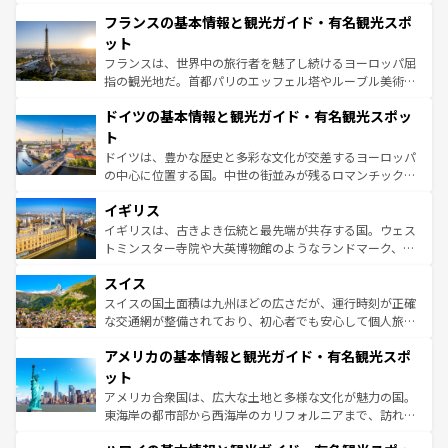
ませてくれるイタリアで、忘れられない旅をしてみよう！
と文化が詰まったヨーロッパ屈指の旅行先だ。多様な地域
なお、新着のイタリア情報は
コンテンツ一覧
を参照してほ
フランスの基本情報と観光ガイド・有名観光スポ
文化が根付くこの国では、情熱的なフラメンコ、熱気あふ
しい。
れる闘牛、そして美味しいタパスが生活の一部となってい
ット
る。首都マドリードの洗練された雰囲気や、バルセロナの
フランスは、世界中の旅行者を魅了し続けるヨーロッパ屈
アートに溢れた街角から、地方では古代ローマ遺跡や中世
指の観光地だ。首都パリのエッフェル塔やルーブル美術館
の城塞都市、穏やかなビーチリゾートまで多彩な表情を見
といった象徴的なスポットから、田舎町の古風な美しさま
せる。地方によって風土や気候が異なるスペインはその個
ドイツの基本情報と観光ガイド・有名観光スポッ
で、幅広い魅力が詰まっている。華麗な宮殿、歴史的な大
性で訪れる人を魅了する。 なお、新着のスペイン情報は
コ
聖堂、美しいビーチ、そして豊かな自然が、訪れる者を心
ト
ンテンツ一覧
を参照してほしい。
から魅了する。また、フランスは美食の国としても知ら
ドイツは、豊かな歴史と多彩な文化が交差するヨーロッパ
れ、フランス料理はユネスコ無形文化遺産にも登録されて
の中心に位置する国。中世の街並みが残るロマンチック街
いる。シャンパンの発祥地であるランス、プロヴァンスの
道から、未来を先取りするようなモダンな都市まで多様な
香り高いラベンダー畑など、多彩な楽しみ方が可能だ。さ
イギリス
顔を持つこの国は、どこを歩いても飽きることがない。ベ
らに、パリ以外の地域にも魅力が溢れており、どの街角に
ルリンの文化的活気、バイエルン州のアルプスの絶景、そ
イギリスは、古きよき伝統と最先端が共存する国。ウェス
も豊かな歴史と文化が息づいている。パリ以外の個性あふ
してライン川沿いのワイン畑といった風景は必見。ビール
トミンスター寺院や大英博物館のようなランドマーク、歴
れる地方に足を運ぶとそれぞれで全く異なる文化を体験で
とソーセージを味わいながら地元の人と過ごす楽しい時間
史ある大学都市、美しい丘陵地帯や牧歌的な風景など、エ
きるだろう。 なお、新着のフランス情報は
コンテンツ一覧
スイス
は、お酒好きな人にはぜひ体験してほしい。 なお、新着の
リアごとに異なる魅力がある。また、優雅なアフタヌーン
を参照してほしい。
ドイツ情報は
コンテンツ一覧
を参照してほしい。
ティー、ビール好きにはたまらない英国パブ、サッカー観
スイスの国土面積は九州ほどの広さだが、運行時刻が正確
戦など、本場だからこそできる体験も豊富。イギリスを旅
な交通網が整備されており、初心者でも安心して個人旅行
して楽しみつくそう。 なお、新着のイギリス情報は
コンテ
を楽しめる。日本同様に時刻表どおりの旅が可能だ。中世
アメリカの基本情報と観光ガイド・有名観光スポ
ンツ一覧
を参照してほしい。
の建物がそのまま残る町や、スイスならではのユニークな
博物館もあり、アルプス観光だけでなく町歩きも満喫する
ット
ことができる。国民の所得が高いため物価も高いが、旅行
アメリカ合衆国は、広大な土地と多様な文化が魅力の国。
者向けの交通パス提供のサービスもあり、うまく活用すれ
東海岸の都市部から西海岸のカリフォルニアまで、訪れる
ば市内交通費無料で観光を楽しむこともできる。 なお、新
場所ごとに異なる風景と体験が待っている。ニューヨーク
着のスイス情報は
コンテンツ一覧
を参照してほしい。