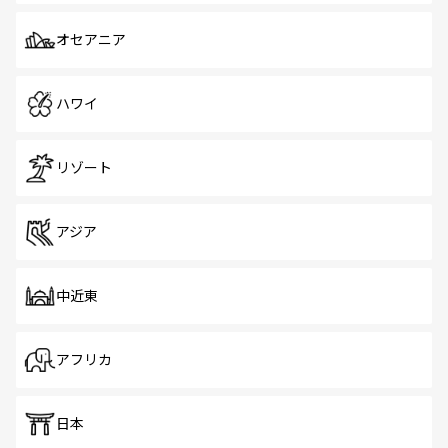
オセアニア
ハワイ
リゾート
アジア
中近東
アフリカ
日本