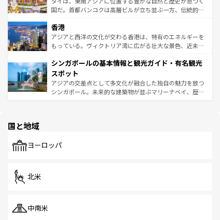
ーチミン市のフランス統治時代の建物も、独特の雰囲気を
タイは、東南アジアに位置する豊かな自然と歴史が息づく
醸し出している。また、バラエティの豊かさとおいしさで
国だ。首都バンコクは高層ビルが立ち並ぶ一方、伝統的な
世界中の食通を魅了してやまないベトナム料理も魅力のひ
寺院や市場がいたるところに点在し、古きよき文化と現代
香港
とつ。フォーやバインミー、ベトナムコーヒーなどは、ぜ
の活気が交差している。北部ではチェンマイなどの山岳地
ひ現地で味わいたい。どの地域を訪れてもあたたかい人々
帯で自然と触れ合い、南部ではプーケットやクラビの美し
アジアと西洋の文化が交わる香港は、特有のエネルギーを
が旅行者を迎えてくれるので、きっと忘れられない旅にな
いビーチでリゾート気分を楽しむことができる。タイ料理
もっている。ヴィクトリア湾に広がる壮大な景色、近未来
るはずだ。 なお、新着のベトナム情報は
コンテンツ一覧
を
は世界的に有名で、屋台から高級レストランまで味覚を刺
的なアートスポット、そして歴史と現代が融合した町並
参照してほしい。
シンガポールの基本情報と観光ガイド・有名観光
激する。気候は一年中温暖で、どの季節にも異なる楽しみ
み、どこを訪れても感動するはず。観光スポットが密集し
が待っている。親しみやすいタイの人々、仏教を中心とし
ており、効率よく見どころを回れるのも魅力。息をのむよ
スポット
た文化、そして多様な観光資源が、訪れる旅人を魅了し続
うな絶景から文化的な体験まで、香港を存分に楽しみ尽く
アジアの交差点として多文化が融合した独自の魅力を放つ
ける。 なお、新着のタイ情報は
コンテンツ一覧
を参照して
そう。 なお、新着の香港情報は
コンテンツ一覧
を参照して
シンガポール。未来的な建築物が並ぶマリーナベイ、歴史
ほしい。
ほしい。
と伝統を感じられるエスニックタウン、多数の緑豊かな公
園や自然保護区など、自然が調和した近代的な景観と文化
の多様性あふれるカラフルな町は、どこを歩いても新しい
国と地域
発見がある。さらに、治安のよさや充実した公共交通機関
も、旅行者にとっては魅力的なポイント。グルメも豊富
で、ホーカーズは地元の風情を楽しめる外せないスポット
ヨーロッパ
だ。訪れる人を飽きさせないシンガポールで、多様な魅力
を体感しよう。 なお、新着のシンガポール情報は
コンテン
ツ一覧
を参照してほしい。
北米
中南米