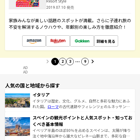
Resort Style
2019.07.10 発売
家族みんなが楽しい話題のスポットが満載。さらに子連れ旅の
不安を解消するノウハウや、年齢別の楽しみ方を徹底紹介！
詳細を見る
…
1
2
3
9
AD
AD
人気の国と地域から探す
イタリア
イタリアは歴史、文化、グルメ、自然と多彩な魅力にあふ
れた国。
ローマ
の古代遺跡やフィレンツェのルネッサンス
美術、ヴェネツィアの運河など、歴史あるスポットはもち
スペインの観光ポイントと人気スポット・知ってお
ろん、トスカーナの美しい田園風景やアマルフィ海岸の絶
景など、自然景観も見逃せない。観光の合間には、本場の
くべき基本情報
ピザやパスタなど、絶品のイタリア料理を堪能することも
イベリア半島のほぼ80％を占めるスペインは、太陽が降り
できる。朝目覚めてから夜眠るまで、すべての瞬間を楽し
注ぐ地中海沿岸から雄大なピレネー山脈まで、多彩な自然