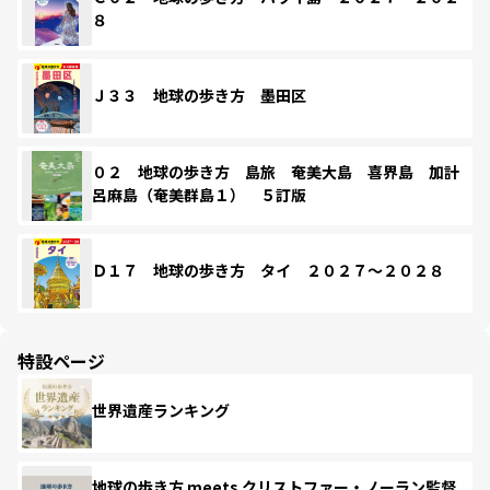
８
Ｊ３３ 地球の歩き方 墨田区
０２ 地球の歩き方 島旅 奄美大島 喜界島 加計
呂麻島（奄美群島１） ５訂版
Ｄ１７ 地球の歩き方 タイ ２０２７～２０２８
特設ページ
世界遺産ランキング
地球の歩き方 meets クリストファー・ノーラン監督